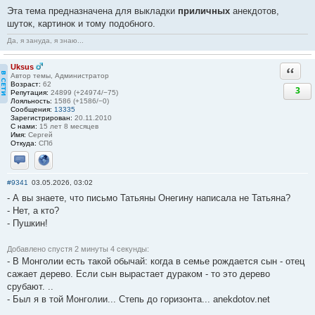
Эта тема предназначена для выкладки
приличных
анекдотов,
шуток, картинок и тому подобного.
Да, я зануда, я знаю...
Uksus
Ответи
Автор темы, Администратор
Возраст:
62
3
Репутация:
24899 (+24974/−75)
Лояльность:
1586 (+1586/−0)
Сообщения:
13335
Зарегистрирован:
20.11.2010
С нами:
15 лет 8 месяцев
Имя:
Сергей
Откуда:
СПб
Отправить личное сообщение
Сайт
#9341
03.05.2026, 03:02
- А вы знаете, что письмо Татьяны Онегину написала не Татьяна?
- Нет, а кто?
- Пушкин!
Добавлено спустя 2 минуты 4 секунды:
- В Монголии есть такой обычай: когда в семье рождается сын - отец
сажает дерево. Если сын вырастает дураком - то это дерево
срубают. ..
- Был я в той Монголии... Степь до горизонта... anekdotov.net