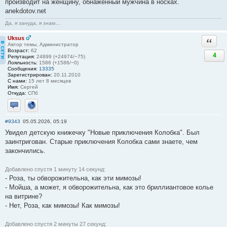
производит на женщину, обнаженный мужчина в носках.
anekdotov.net
Да, я зануда, я знаю...
Uksus
Ответи
Автор темы, Администратор
Возраст:
62
4
Репутация:
24899 (+24974/−75)
Лояльность:
1586 (+1586/−0)
Сообщения:
13335
Зарегистрирован:
20.11.2010
С нами:
15 лет 8 месяцев
Имя:
Сергей
Откуда:
СПб
Отправить личное сообщение
Сайт
#9343
05.05.2026, 05:19
Увидел детскую книжечку "Новые приключения Колобка". Был
заинтригован. Старые приключения Колобка сами знаете, чем
закончились.
Добавлено спустя 1 минуту 14 секунд:
- Роза, ты обворожительна, как эти мимозы!
- Мойша, а может, я обворожительна, как это бриллиантовое колье
на витрине?
- Нет, Роза, как мимозы! Как мимозы!
Добавлено спустя 2 минуты 27 секунд: