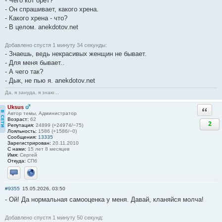
- Чего кот орёт?
- Он спрашивает, какого хрена.
- Какого хрена - что?
- В целом. anekdotov.net
Добавлено спустя 1 минуту 34 секунды:
- Знаешь, ведь некрасивых женщин не бывает.
- Для меня бывает..
- А чего так?
- Дык, не пью я. anekdotov.net
Да, я зануда, я знаю...
Uksus
Ответи
Автор темы, Администратор
Возраст:
62
2
Репутация:
24899 (+24974/−75)
Лояльность:
1586 (+1586/−0)
Сообщения:
13335
Зарегистрирован:
20.11.2010
С нами:
15 лет 8 месяцев
Имя:
Сергей
Откуда:
СПб
Отправить личное сообщение
Сайт
#9355
15.05.2026, 03:50
- Ой! Да нормальная самооценка у меня. Давай, кланяйся молча!
Добавлено спустя 1 минуту 50 секунд: