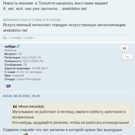
Новость-молния: в Тольятти началось восстание машин!
А, нет, всё, оно уже заглохло... anekdotov.net
Добавлено спустя 1 минуту 8 секунд:
Искусственный интеллект породил искусственную интеллигенцию.
anekdotov.net
Да, я зануда, я знаю...
vulfgar
Ответи
Новичок
Возраст:
49
−
Репутация:
114 (+114/−0)
Лояльность:
523 (+532/−9)
Сообщения:
75
Зарегистрирован:
24.08.2017
С нами:
8 лет 11 месяцев
Имя:
Алексей
Откуда:
Санкт-Петербург
Отправить личное сообщение
#9348
08.05.2026, 15:26
Uksus писал(а):
Мусульмане не работают в пятницу, евреи в субботу, христиане в
воскресенье.
Кто-нибудь, выдумайте религию, чтобы не работать в понедельник!
Скажите спасибо что нет религии в которой нужно без выходных