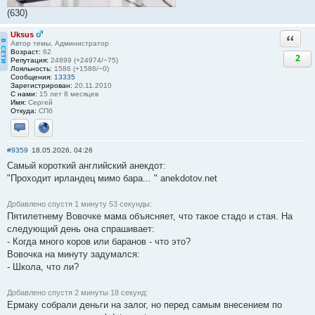
(630)
Uksus
Ответи
Автор темы, Администратор
Возраст:
62
2
Репутация:
24899 (+24974/−75)
Лояльность:
1586 (+1586/−0)
Сообщения:
13335
Зарегистрирован:
20.11.2010
С нами:
15 лет 8 месяцев
Имя:
Сергей
Откуда:
СПб
Отправить личное сообщение
Сайт
#9359
18.05.2026, 04:26
Самый короткий английский анекдот:
"Проходит ирландец мимо бара... " anekdotov.net
Добавлено спустя 1 минуту 53 секунды:
Пятилетнему Вовочке мама объясняет, что такое стадо и стая. На
следующий день она спрашивает:
- Когда много коров или баранов - что это?
Вовочка на минуту задумался:
- Школа, что ли?
Добавлено спустя 2 минуты 18 секунд:
Ермаку собрали деньги на залог, но перед самым внесением по