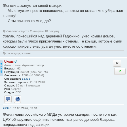
Женщина жалуется своей матери:
— Мы с мужем просто поцапались, а потом он сказал мне убираться
к черту!
— И ты пришла ко мне, да?..
Добавлено спустя 2 минуты 18 секунд:
Ураган, прнесшийся над деревней Гадюкино, унес крыши домов,
который были плохо прикреплены к стенам. Те крыши, которые были
хорошо прикреплены, ураган унес вместе со стенами.
Да, я зануда, я знаю...
Uksus
Ответи
Автор темы, Администратор
Возраст:
62
2
Репутация:
24899 (+24974/−75)
Лояльность:
1586 (+1586/−0)
Сообщения:
13335
Зарегистрирован:
20.11.2010
С нами:
15 лет 8 месяцев
Имя:
Сергей
Откуда:
СПб
Отправить личное сообщение
Сайт
#9345
07.05.2026, 03:34
Жена главы российского МИДа устроила скандал, после того как
ЦРУ обнаружило ещё пять неизвестных ранее дочерей Лаврова,
подпадающих под санкции.