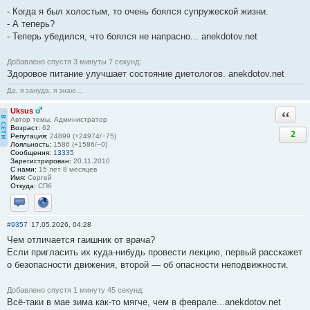
- Когда я был холостым, то очень боялся супружеской жизни.
- А теперь?
- Теперь убедился, что боялся не напрасно... anekdotov.net
Добавлено спустя 3 минуты 7 секунд:
Здоровое питание улучшает состояние диетологов. anekdotov.net
Да, я зануда, я знаю...
Uksus
Ответи
Автор темы, Администратор
Возраст:
62
2
Репутация:
24899 (+24974/−75)
Лояльность:
1586 (+1586/−0)
Сообщения:
13335
Зарегистрирован:
20.11.2010
С нами:
15 лет 8 месяцев
Имя:
Сергей
Откуда:
СПб
Отправить личное сообщение
Сайт
#9357
17.05.2026, 04:28
Чем отличается гаишник от врача?
Если пригласить их куда-нибудь провести лекцию, первый расскажет
о безопасности движения, второй — об опасности неподвижности.
Добавлено спустя 1 минуту 45 секунд:
Всё-таки в мае зима как-то мягче, чем в феврале...anekdotov.net