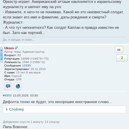
Оркестр играет. Американский атташе наклоняется к израильскому
журналисту и шепчет ему на ухо:
- Извините, я чего-то не понимаю. Какой же это неизвестный солдат,
если знают его имя и фамилию, даты рождения и смерти?
Журналист:
- А что тут непонятного? Как солдат Каплан и правда известен не
был. Зато как портной...
Да, я зануда, я знаю...
Uksus
Ответи
Автор темы, Администратор
Возраст:
62
2
Репутация:
24899 (+24974/−75)
Лояльность:
1586 (+1586/−0)
Сообщения:
13335
Зарегистрирован:
20.11.2010
С нами:
15 лет 8 месяцев
Имя:
Сергей
Откуда:
СПб
Отправить личное сообщение
Сайт
#9353
13.05.2026, 03:50
Дефолта точно не будет, это нехорошее иностранное слово...
Спойлер
Добавлено спустя 1 минуту 14 секунд:
Папа Вовочке: