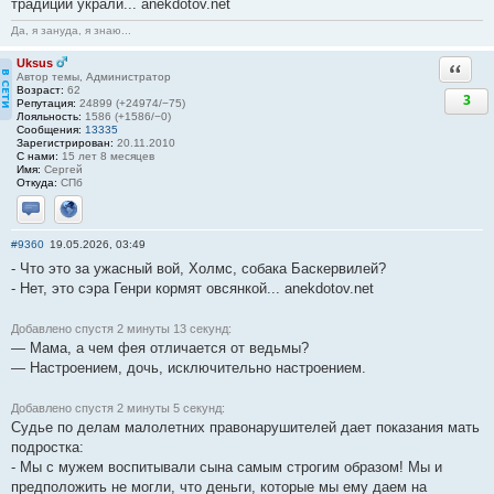
традиции украли... anekdotov.net
Да, я зануда, я знаю...
Uksus
Ответи
Автор темы, Администратор
Возраст:
62
3
Репутация:
24899 (+24974/−75)
Лояльность:
1586 (+1586/−0)
Сообщения:
13335
Зарегистрирован:
20.11.2010
С нами:
15 лет 8 месяцев
Имя:
Сергей
Откуда:
СПб
Отправить личное сообщение
Сайт
#9360
19.05.2026, 03:49
- Что это за ужасный вой, Холмс, собака Баскервилей?
- Нет, это сэра Генри кормят овсянкой... anekdotov.net
Добавлено спустя 2 минуты 13 секунд:
— Мама, а чем фея отличается от ведьмы?
— Настроением, дочь, исключительно настроением.
Добавлено спустя 2 минуты 5 секунд:
Судье по делам малолетних правонарушителей дает показания мать
подростка:
- Мы с мужем воспитывали сына самым строгим образом! Мы и
предположить не могли, что деньги, которые мы ему даем на