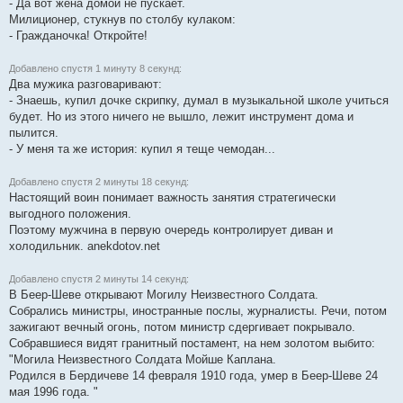
- Да вот жена домой не пускает.
Милиционер, стукнув по столбу кулаком:
- Гражданочка! Откройте!
Добавлено спустя 1 минуту 8 секунд:
Два мужика разговаривают:
- Знаешь, купил дочке скрипку, думал в музыкальной школе учиться
будет. Но из этого ничего не вышло, лежит инструмент дома и
пылится.
- У меня та же история: купил я теще чемодан...
Добавлено спустя 2 минуты 18 секунд:
Настоящий воин понимает важность занятия стратегически
выгодного положения.
Поэтому мужчина в первую очередь контролирует диван и
холодильник. anekdotov.net
Добавлено спустя 2 минуты 14 секунд:
В Беер-Шеве открывают Могилу Неизвестного Солдата.
Собрались министры, иностранные послы, журналисты. Речи, потом
зажигают вечный огонь, потом министр сдергивает покрывало.
Собравшиеся видят гранитный постамент, на нем золотом выбито:
"Могила Неизвестного Солдата Мойше Каплана.
Родился в Бердичеве 14 февраля 1910 года, умер в Беер-Шеве 24
мая 1996 года. "