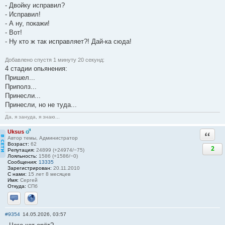
- Двойку исправил?
- Исправил!
- А ну, покажи!
- Вот!
- Ну кто ж так исправляет?! Дай-ка сюда!
Добавлено спустя 1 минуту 20 секунд:
4 стадии опьянения:
Пришел...
Приполз...
Принесли...
Принесли, но не туда...
Да, я зануда, я знаю...
Uksus
Ответи
Автор темы, Администратор
Возраст:
62
2
Репутация:
24899 (+24974/−75)
Лояльность:
1586 (+1586/−0)
Сообщения:
13335
Зарегистрирован:
20.11.2010
С нами:
15 лет 8 месяцев
Имя:
Сергей
Откуда:
СПб
Отправить личное сообщение
Сайт
#9354
14.05.2026, 03:57