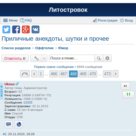
Литостровок
Меню
FAQ
Регистрация
Вход
Приличные анекдоты, шутки и прочее
Список разделов
Оффтопик
Юмор
Ответить
Первое новое сообщение
• 9444 сообщения
1
…
466
467
468
469
470
…
473
Uksus
Ответи
Автор темы, Администратор
Возраст:
62
11
Репутация:
24899 (+24974/−75)
Лояльность:
1586 (+1586/−0)
Сообщения:
13335
Зарегистрирован:
20.11.2010
С нами:
15 лет 8 месяцев
Имя:
Сергей
Откуда:
СПб
Отправить личное сообщение
Сайт
#1
20.11.2010, 19:28