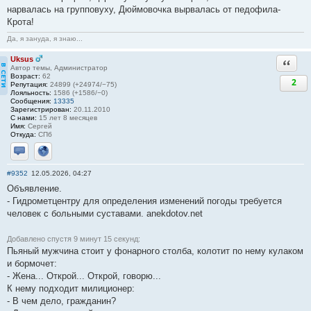
нарвалась на групповуху, Дюймовочка вырвалась от педофила-
Крота!
Да, я зануда, я знаю...
Uksus
Ответи
Автор темы, Администратор
Возраст:
62
2
Репутация:
24899 (+24974/−75)
Лояльность:
1586 (+1586/−0)
Сообщения:
13335
Зарегистрирован:
20.11.2010
С нами:
15 лет 8 месяцев
Имя:
Сергей
Откуда:
СПб
Отправить личное сообщение
Сайт
#9352
12.05.2026, 04:27
Объявление.
- Гидрометцентру для определения изменений погоды требуется
человек с больными суставами. anekdotov.net
Добавлено спустя 9 минут 15 секунд:
Пьяный мужчина стоит у фонарного столба, колотит по нему кулаком
и бормочет:
- Жена... Открой... Открой, говорю...
К нему подходит милиционер:
- В чем дело, гражданин?