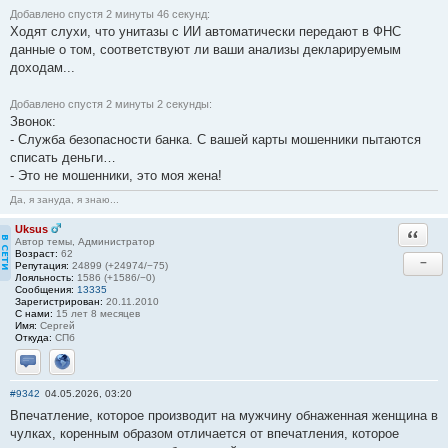
Добавлено спустя 2 минуты 46 секунд:
Ходят слухи, что унитазы с ИИ автоматически передают в ФНС
данные о том, соответствуют ли ваши анализы декларируемым
доходам...
Добавлено спустя 2 минуты 2 секунды:
Звонок:
- Служба безопасности банка. С вашей карты мошенники пытаются
списать деньги…
- Это не мошенники, это моя жена!
Да, я зануда, я знаю...
Uksus
Ответи
Автор темы, Администратор
Возраст:
62
−
Репутация:
24899 (+24974/−75)
Лояльность:
1586 (+1586/−0)
Сообщения:
13335
Зарегистрирован:
20.11.2010
С нами:
15 лет 8 месяцев
Имя:
Сергей
Откуда:
СПб
Отправить личное сообщение
Сайт
#9342
04.05.2026, 03:20
Впечатление, которое производит на мужчину обнаженная женщина в
чулках, коренным образом отличается от впечатления, которое