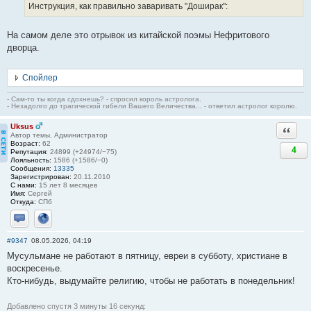
Инструкция, как правильно заваривать "Доширак":
На самом деле это отрывок из китайской поэмы Нефритового
дворца.
Спойлер
- Сам-то ты когда сдохнешь? - спросил король астролога.
- Незадолго до трагической гибели Вашего Величества... - ответил астролог королю.
Uksus
Ответи
Автор темы, Администратор
Возраст:
62
4
Репутация:
24899 (+24974/−75)
Лояльность:
1586 (+1586/−0)
Сообщения:
13335
Зарегистрирован:
20.11.2010
С нами:
15 лет 8 месяцев
Имя:
Сергей
Откуда:
СПб
Отправить личное сообщение
Сайт
#9347
08.05.2026, 04:19
Мусульмане не работают в пятницу, евреи в субботу, христиане в
воскресенье.
Кто-нибудь, выдумайте религию, чтобы не работать в понедельник!
Добавлено спустя 3 минуты 16 секунд: