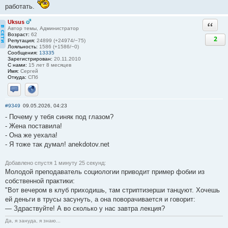
работать.
Uksus
Ответи
Автор темы, Администратор
Возраст:
62
2
Репутация:
24899 (+24974/−75)
Лояльность:
1586 (+1586/−0)
Сообщения:
13335
Зарегистрирован:
20.11.2010
С нами:
15 лет 8 месяцев
Имя:
Сергей
Откуда:
СПб
Отправить личное сообщение
Сайт
#9349
09.05.2026, 04:23
- Почему у тебя синяк под глазом?
- Жена поставила!
- Она же уехала!
- Я тоже так думал! anekdotov.net
Добавлено спустя 1 минуту 25 секунд:
Молодой преподаватель социологии приводит пример фобии из
собственной практики:
"Вот вечером в клуб приходишь, там стриптизерши танцуют. Хочешь
ей деньги в трусы засунуть, а она поворачивается и говорит:
— Здраствуйте! А во сколько у нас завтра лекция?
Да, я зануда, я знаю...