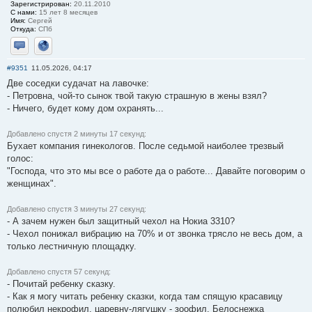
Зарегистрирован:
20.11.2010
С нами:
15 лет 8 месяцев
Имя:
Сергей
Откуда:
СПб
Отправить личное сообщение
Сайт
#9351
11.05.2026, 04:17
Две соседки судачат на лавочке:
- Петровна, чой-то сынок твой такую страшную в жены взял?
- Ничего, будет кому дом охранять...
Добавлено спустя 2 минуты 17 секунд:
Бухает компания гинекологов. После седьмой наиболее трезвый
голос:
"Господа, что это мы все о работе да о работе... Давайте поговорим о
женщинах".
Добавлено спустя 3 минуты 27 секунд:
- А зачем нужен был защитный чехол на Нокиа 3310?
- Чехол понижал вибрацию на 70% и от звонка трясло не весь дом, а
только лестничную площадку.
Добавлено спустя 57 секунд:
- Почитай ребенку сказку.
- Как я могу читать ребенку сказки, когда там спящую красавицу
полюбил некрофил, царевну-лягушку - зоофил, Белоснежка