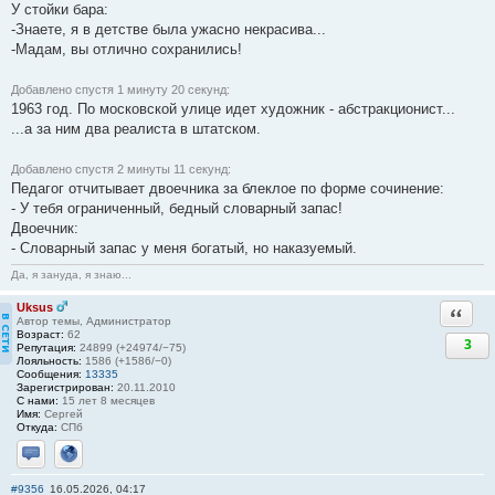
У стойки бара:
-Знаете, я в детстве была ужасно некрасива...
-Мадам, вы отлично сохранились!
Добавлено спустя 1 минуту 20 секунд:
1963 год. По московской улице идет художник - абстракционист...
...а за ним два реалиста в штатском.
Добавлено спустя 2 минуты 11 секунд:
Педагог отчитывает двоечника за блеклое по форме сочинение:
- У тебя ограниченный, бедный словарный запас!
Двоечник:
- Словарный запас у меня богатый, но наказуемый.
Да, я зануда, я знаю...
Uksus
Ответи
Автор темы, Администратор
Возраст:
62
3
Репутация:
24899 (+24974/−75)
Лояльность:
1586 (+1586/−0)
Сообщения:
13335
Зарегистрирован:
20.11.2010
С нами:
15 лет 8 месяцев
Имя:
Сергей
Откуда:
СПб
Отправить личное сообщение
Сайт
#9356
16.05.2026, 04:17