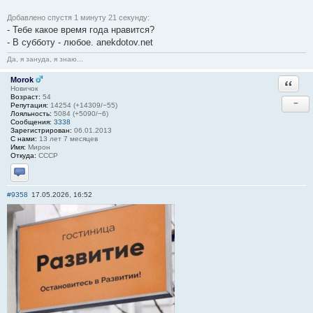
Добавлено спустя 1 минуту 21 секунду:
- Тебе какое время года нравится?
- В субботу - любое. anekdotov.net
Да, я зануда, я знаю...
Morok
Ответи
Новичок
Возраст:
54
−
Репутация:
14254 (+14309/−55)
Лояльность:
5084 (+5090/−6)
Сообщения:
3338
Зарегистрирован:
06.01.2013
С нами:
13 лет 7 месяцев
Имя:
Мирон
Откуда:
СССР
Отправить личное сообщение
#9358
17.05.2026, 16:52