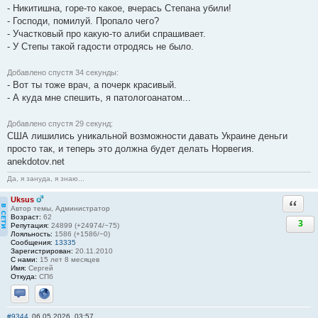
- Никитишна, горе-то какое, вчерась Степана убили!
- Господи, помилуй. Пропало чего?
- Участковый про какую-то алиби спрашивает.
- У Степы такой гадости отродясь не было.
Добавлено спустя 34 секунды:
- Вот ты тоже врач, а почерк красивый.
- А куда мне спешить, я патологоанатом...
Добавлено спустя 29 секунд:
США лишились уникальной возможности давать Украине деньги
просто так, и теперь это должна будет делать Норвегия.
anekdotov.net
Да, я зануда, я знаю...
Uksus
Ответи
Автор темы, Администратор
Возраст:
62
3
Репутация:
24899 (+24974/−75)
Лояльность:
1586 (+1586/−0)
Сообщения:
13335
Зарегистрирован:
20.11.2010
С нами:
15 лет 8 месяцев
Имя:
Сергей
Откуда:
СПб
Отправить личное сообщение
Сайт
#9344
06.05.2026, 03:57