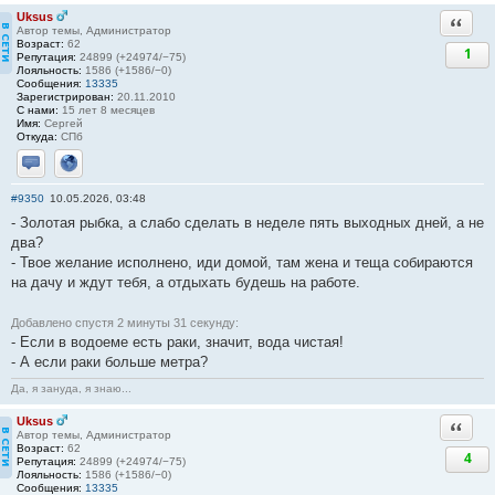
Uksus
Ответи
Автор темы, Администратор
Возраст:
62
1
Репутация:
24899 (+24974/−75)
Лояльность:
1586 (+1586/−0)
Сообщения:
13335
Зарегистрирован:
20.11.2010
С нами:
15 лет 8 месяцев
Имя:
Сергей
Откуда:
СПб
Отправить личное сообщение
Сайт
#9350
10.05.2026, 03:48
- Золотая рыбка, а слабо сделать в неделе пять выходных дней, а не
два?
- Твое желание исполнено, иди домой, там жена и теща собираются
на дачу и ждут тебя, а отдыхать будешь на работе.
Добавлено спустя 2 минуты 31 секунду:
- Если в водоеме есть раки, значит, вода чистая!
- А если раки больше метра?
Да, я зануда, я знаю...
Uksus
Ответи
Автор темы, Администратор
Возраст:
62
4
Репутация:
24899 (+24974/−75)
Лояльность:
1586 (+1586/−0)
Сообщения:
13335