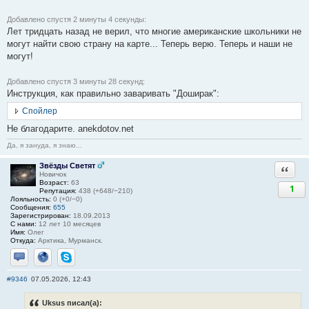
Добавлено спустя 2 минуты 4 секунды:
Лет тридцать назад не верил, что многие американские школьники не
могут найти свою страну на карте... Теперь верю. Теперь и наши не
могут!
Добавлено спустя 3 минуты 28 секунд:
Инструкция, как правильно заваривать "Доширак":
Спойлер
Не благодарите. anekdotov.net
Да, я зануда, я знаю...
Звёзды Светят
Ответи
Новичок
Возраст:
63
1
Репутация:
438 (+648/−210)
Лояльность:
0 (+0/−0)
Сообщения:
655
Зарегистрирован:
18.09.2013
С нами:
12 лет 10 месяцев
Имя:
Олег
Откуда:
Арктика, Мурманск.
Отправить личное сообщение
Сайт
Skype
#9346
07.05.2026, 12:43
Uksus писал(а):