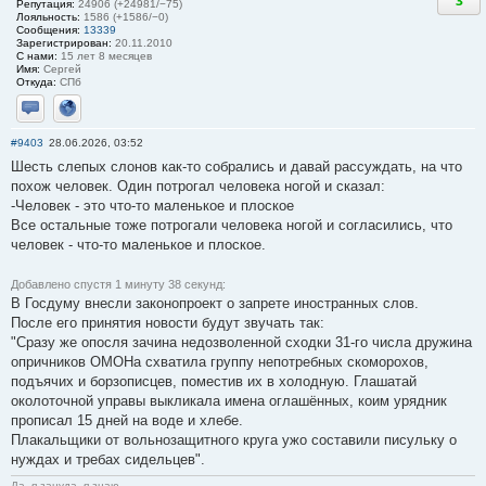
3
Репутация:
24906 (+24981/−75)
Лояльность:
1586 (+1586/−0)
Сообщения:
13339
Зарегистрирован:
20.11.2010
С нами:
15 лет 8 месяцев
Имя:
Сергей
Откуда:
СПб
Отправить личное сообщение
Сайт
#9403
28.06.2026, 03:52
Шесть слепых слонов как-то собрались и давай рассуждать, на что
похож человек. Один потрогал человека ногой и сказал:
-Человек - это что-то маленькое и плоское
Все остальные тоже потрогали человека ногой и согласились, что
человек - что-то маленькое и плоское.
Добавлено спустя 1 минуту 38 секунд:
В Госдуму внесли законопроект о запрете иностранных слов.
После его принятия новости будут звучать так:
"Сразу же опосля зачина недозволенной сходки 31-го числа дружина
опричников ОМОНа схватила группу непотребных скоморохов,
подъячих и борзописцев, поместив их в холодную. Глашатай
околоточной управы выкликала имена оглашённых, коим урядник
прописал 15 дней на воде и хлебе.
Плакальщики от вольнозащитного круга ужо составили писульку о
нуждах и требах сидельцев".
Да, я зануда, я знаю...