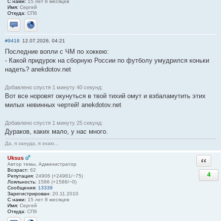
С нами:
15 лет 8 месяцев
Имя:
Сергей
Откуда:
СПб
Отправить личное сообщение
Сайт
#9418
12.07.2026, 04:21
Последние вопли с ЧМ по хоккею:
- Какой придурок на сборную России по футболу умудрился коньки
надеть? anekdotov.net
Добавлено спустя 1 минуту 40 секунд:
Вот все норовят окунуться в твой тихий омут и взбаламутить этих
милых невинных чертей! anekdotov.net
Добавлено спустя 1 минуту 25 секунд:
Дураков, каких мало, у нас много.
Да, я зануда, я знаю...
Uksus
Ответи
Автор темы, Администратор
Возраст:
62
4
Репутация:
24906 (+24981/−75)
Лояльность:
1586 (+1586/−0)
Сообщения:
13339
Зарегистрирован:
20.11.2010
С нами:
15 лет 8 месяцев
Имя:
Сергей
Откуда:
СПб