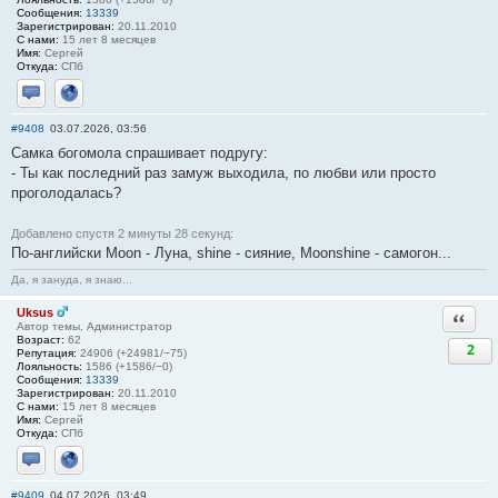
Сообщения:
13339
Зарегистрирован:
20.11.2010
С нами:
15 лет 8 месяцев
Имя:
Сергей
Откуда:
СПб
Отправить личное сообщение
Сайт
#9408
03.07.2026, 03:56
Самка богомола спрашивает подругу:
- Ты как последний раз замуж выходила, по любви или просто
проголодалась?
Добавлено спустя 2 минуты 28 секунд:
По-английски Мооn - Луна, shinе - сияние, Мооnshinе - самогон...
Да, я зануда, я знаю...
Uksus
Ответи
Автор темы, Администратор
Возраст:
62
2
Репутация:
24906 (+24981/−75)
Лояльность:
1586 (+1586/−0)
Сообщения:
13339
Зарегистрирован:
20.11.2010
С нами:
15 лет 8 месяцев
Имя:
Сергей
Откуда:
СПб
Отправить личное сообщение
Сайт
#9409
04.07.2026, 03:49