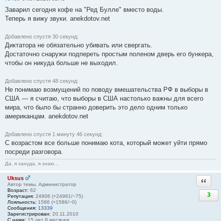
Заварил сегодня кофе на "Ред Булле" вместо воды.
Теперь я вижу звуки. anekdotov.net
Добавлено спустя 30 секунд:
Диктатора не обязательно убивать или свергать.
Достаточно снаружи подпереть простым поленом дверь его бункера,
чтобы он никуда больше не выходил.
Добавлено спустя 48 секунд:
Не понимаю возмущений по поводу вмешательства РФ в выборы в
США — я считаю, что выборы в США настолько важны для всего
мира, что было бы странно доверить это дело одним только
американцам. anekdotov.net
Добавлено спустя 1 минуту 46 секунд:
С возрастом все больше понимаю кота, который может уйти прямо
посреди разговора.
Да, я зануда, я знаю...
Uksus
Ответи
Автор темы, Администратор
Возраст:
62
3
Репутация:
24906 (+24981/−75)
Лояльность:
1586 (+1586/−0)
Сообщения:
13339
Зарегистрирован:
20.11.2010
С нами:
15 лет 8 месяцев