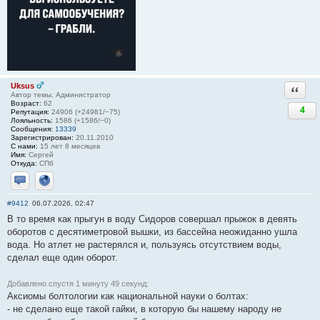
Uksus
Ответи
Автор темы, Администратор
Возраст:
62
4
Репутация:
24906 (+24981/−75)
Лояльность:
1586 (+1586/−0)
Сообщения:
13339
Зарегистрирован:
20.11.2010
С нами:
15 лет 8 месяцев
Имя:
Сергей
Откуда:
СПб
Отправить личное сообщение
Сайт
#9412
06.07.2026, 02:47
В то время как прыгун в воду Сидоров совершал прыжок в девять
оборотов с десятиметровой вышки, из бассейна неожиданно ушла
вода. Но атлет не растерялся и, пользуясь отсутствием воды,
сделал еще один оборот.
Добавлено спустя 1 минуту 49 секунд:
Аксиомы болтологии как национальной науки о болтах:
- не сделано еще такой гайки, в которую бы нашему народу не