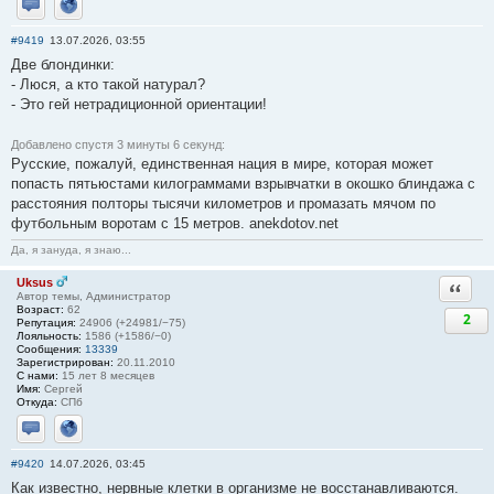
Отправить личное сообщение
Сайт
#9419
13.07.2026, 03:55
Две блондинки:
- Люся, а кто такой натурал?
- Это гей нетрадиционной ориентации!
Добавлено спустя 3 минуты 6 секунд:
Русские, пожалуй, единственная нация в мире, которая может
попасть пятьюстами килограммами взрывчатки в окошко блиндажа с
расстояния полторы тысячи километров и промазать мячом по
футбольным воротам с 15 метров. anekdotov.net
Да, я зануда, я знаю...
Uksus
Ответи
Автор темы, Администратор
Возраст:
62
2
Репутация:
24906 (+24981/−75)
Лояльность:
1586 (+1586/−0)
Сообщения:
13339
Зарегистрирован:
20.11.2010
С нами:
15 лет 8 месяцев
Имя:
Сергей
Откуда:
СПб
Отправить личное сообщение
Сайт
#9420
14.07.2026, 03:45
Как известно, нервные клетки в организме не восстанавливаются.