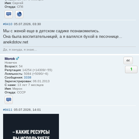
Имя:
Сергей
Откуда:
СПб
Отправить личное сообщение
Сайт
#9410
05.07.2026, 03:30
Мы с женой еще в детском садике познакомились.
Она была воспитательницей, а я валялся бухой в песочнице...
anekdotov.net
Да, я зануда, я знаю...
Morok
Ответи
Новичок
Возраст:
54
1
Репутация:
14254 (+14309/−55)
Лояльность:
5084 (+5090/−6)
Сообщения:
3338
Зарегистрирован:
06.01.2013
С нами:
13 лет 7 месяцев
Имя:
Мирон
Откуда:
СССР
Отправить личное сообщение
#9411
05.07.2026, 14:01