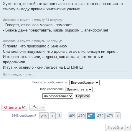
Хуже того, спокойные клетки начинают из-за этого волноваться - к
такому выводу пришли британские ученые...
Добавлено спустя 1 минуту 31 секунду:
- Говорят, от поноса морковь помогает.
- Боюсь даже представить, каким образом... anekdotov.net
Добавлено спустя 2 минуты 12 секунд:
Я понял, что произошло с бензином!
Сначала они подумали, что дроны летают, используя интернет.
Интернет отключили, а дроны, как летали, так летать и
продолжили... .
И тут их осенило - они летают на БЕНЗИНЕ!
Да, я зануда, я знаю...
Показать сообщения за:
Поле сортировки
Ответить
1
…
469
470
471
472
473
9446 сообщений
Перейти