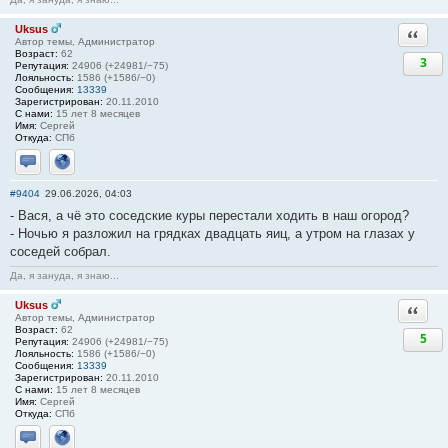
Uksus
Ответи
Автор темы, Администратор
Возраст:
62
3
Репутация:
24906 (+24981/−75)
Лояльность:
1586 (+1586/−0)
Сообщения:
13339
Зарегистрирован:
20.11.2010
С нами:
15 лет 8 месяцев
Имя:
Сергей
Откуда:
СПб
Отправить личное сообщение
Сайт
#9404
29.06.2026, 04:03
- Вася, а чё это соседские куры перестали ходить в наш огород?
- Ночью я разложил на грядках двадцать яиц, а утром на глазах у
соседей собрал.
Да, я зануда, я знаю...
Uksus
Ответи
Автор темы, Администратор
Возраст:
62
5
Репутация:
24906 (+24981/−75)
Лояльность:
1586 (+1586/−0)
Сообщения:
13339
Зарегистрирован:
20.11.2010
С нами:
15 лет 8 месяцев
Имя:
Сергей
Откуда:
СПб