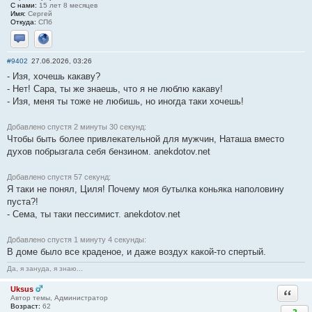
С нами:
15 лет 8 месяцев
Имя:
Сергей
Откуда:
СПб
Отправить личное сообщение
Сайт
#9402
27.06.2026, 03:26
- Изя, хочешь какаву?
- Нет! Сара, ты же знаешь, что я не люблю какаву!
- Изя, меня ты тоже не любишь, но иногда таки хочешь!
Добавлено спустя 2 минуты 30 секунд:
Чтобы быть более привлекательной для мужчин, Наташа вместо
духов побрызгала себя бензином. anekdotov.net
Добавлено спустя 57 секунд:
Я таки не понял, Циля! Почему моя бутылка коньяка наполовину
пуста?!
- Сема, ты таки пессимист. anekdotov.net
Добавлено спустя 1 минуту 4 секунды:
В доме было все краденое, и даже воздух какой-то спертый.
Да, я зануда, я знаю...
Uksus
Ответи
Автор темы, Администратор
Возраст:
62