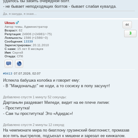
удалось бы забить очередной болт.
- не бывает неподходящих болтов - бывает слабая кувалда.
Да, я зануда, я знаю...
Uksus
Ответи
Автор темы, Администратор
Возраст:
62
3
Репутация:
24906 (+24981/−75)
Лояльность:
1586 (+1586/−0)
Сообщения:
13339
Зарегистрирован:
20.11.2010
С нами:
15 лет 8 месяцев
Имя:
Сергей
Откуда:
СПб
Отправить личное сообщение
Сайт
#9413
07.07.2026, 02:07
Испекла бабушка колобка и говорит ему:
- В "Макдональдс" не ходи, а то сосиску в попу засунут!
Добавлено спустя 1 минуту 52 секунды:
Дартаньян раздевает Миледи, видит на ее плече лилии:
- Проститутка!
- Сам ты проститутка! Это «Адидас»!
Добавлено спустя 2 минуты 12 секунд:
На чемпионате мира по биатлону грузинский биатлонист, промазав
все пять выстрелов, подъехал к мишени и зарезал ее кинжалом.