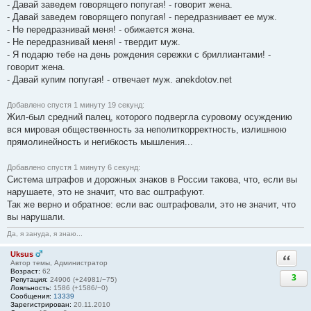
- Давай заведем говорящего попугая! - говорит жена.
- Давай заведем говорящего попугая! - передразнивает ее муж.
- Не передразнивай меня! - обижается жена.
- Не передразнивай меня! - твердит муж.
- Я подарю тебе на день рождения сережки с бриллиантами! -
говорит жена.
- Давай купим попугая! - отвечает муж. anekdotov.net
Добавлено спустя 1 минуту 19 секунд:
Жил-был средний палец, которого подвергла суровому осуждению
вся мировая общественность за неполиткорректность, излишнюю
прямолинейность и негибкость мышления...
Добавлено спустя 1 минуту 6 секунд:
Система штрафов и дорожных знаков в России такова, что, если вы
нарушаете, это не значит, что вас оштрафуют.
Так же верно и обратное: если вас оштрафовали, это не значит, что
вы нарушали.
Да, я зануда, я знаю...
Uksus
Ответи
Автор темы, Администратор
Возраст:
62
3
Репутация:
24906 (+24981/−75)
Лояльность:
1586 (+1586/−0)
Сообщения:
13339
Зарегистрирован:
20.11.2010