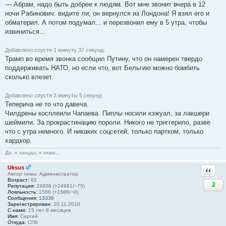
— Абрам, надо быть добрее к людям. Вот мне звонит вчера в 12
ночи Рабинович: видите ли, он вернулся из Лондона! Я взял его и
обматерил. А потом подумал... и перезвонил ему в 5 утра, чтобы
извиниться...
Добавлено спустя 1 минуту 37 секунд:
Трамп во время звонка сообщил Путину, что он намерен твердо
поддерживать НАТО, но если что, вот Бельгию можно бомбить
сколько влезет.
Добавлено спустя 3 минуты 5 секунд:
Теперича не то что давеча.
Чилдрены косплеили Чапаева. Пиплы носили кэжуал, за лакшери
шеймили. За прокрастинацию пороли. Никого не триггерило, разве
что с утра немного. И никаких соцсетей, только партком, только
хардкор.
Да, я зануда, я знаю...
Uksus
Ответи
Автор темы, Администратор
Возраст:
62
2
Репутация:
24906 (+24981/−75)
Лояльность:
1586 (+1586/−0)
Сообщения:
13339
Зарегистрирован:
20.11.2010
С нами:
15 лет 8 месяцев
Имя:
Сергей
Откуда:
СПб