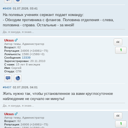
Отправить личное сообщение
Сайт
#9406
01.07.2026, 03:41
На полевых учениях сержант подает команду:
- Обходим противника с флангов. Половина отделения - слева,
половина - справа. Остальные - за мной!
Да, я зануда, я знаю...
Uksus
Ответи
Автор темы, Администратор
Возраст:
62
1
Репутация:
24906 (+24981/−75)
Лояльность:
1586 (+1586/−0)
Сообщения:
13339
Зарегистрирован:
20.11.2010
С нами:
15 лет 8 месяцев
Имя:
Сергей
Откуда:
СПб
Отправить личное сообщение
Сайт
#9407
02.07.2026, 04:01
Жить нужно так, чтобы установленное за вами круглосуточное
наблюдение не скучало ни минуты!
Да, я зануда, я знаю...
Uksus
Ответи
Автор темы, Администратор
Возраст:
62
1
Репутация:
24906 (+24981/−75)
Лояльность:
1586 (+1586/−0)