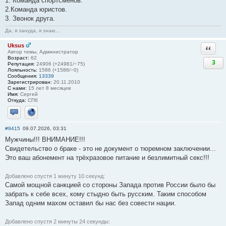
1. Команда спортсменов.
2.Команда юристов.
3. Звонок друга.
Да, я зануда, я знаю...
Uksus
Ответи
Автор темы, Администратор
Возраст:
62
3
Репутация:
24906 (+24981/−75)
Лояльность:
1586 (+1586/−0)
Сообщения:
13339
Зарегистрирован:
20.11.2010
С нами:
15 лет 8 месяцев
Имя:
Сергей
Откуда:
СПб
Отправить личное сообщение
Сайт
#9415
09.07.2026, 03:31
Мужчины!!! ВНИМАНИЕ!!!
Свидетельство о браке - это не документ о тюремном заключении...
Это ваш абонемент на трёхразовое питание и безлимитный ceкс!!!
Добавлено спустя 1 минуту 10 секунд:
Самой мощной санкцией со стороны Запада против России было бы
забрать к себе всех, кому стыдно быть русским. Таким способом
Запад одним махом оставил бы нас без совести нации.
Добавлено спустя 2 минуты 24 секунды: