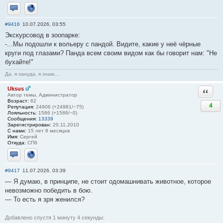
Отправить личное сообщение
Сайт
#9416
10.07.2026, 03:55
Экскурсовод в зоопарке:
-...Мы подошли к вольеру с пандой. Видите, какие у неё чёрные
круги под глазами? Панда всем своим видом как бы говорит нам: "Не
бухайте!"
Да, я зануда, я знаю...
Uksus
Ответи
Автор темы, Администратор
Возраст:
62
4
Репутация:
24906 (+24981/−75)
Лояльность:
1586 (+1586/−0)
Сообщения:
13339
Зарегистрирован:
20.11.2010
С нами:
15 лет 8 месяцев
Имя:
Сергей
Откуда:
СПб
Отправить личное сообщение
Сайт
#9417
11.07.2026, 03:39
— Я думаю, в принципе, не стоит одомашнивать животное, которое
невозможно победить в бою.
— То есть я зря женился?
Добавлено спустя 1 минуту 4 секунды: