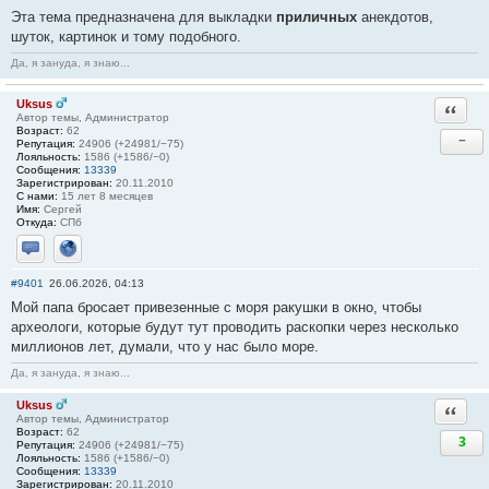
Эта тема предназначена для выкладки
приличных
анекдотов,
шуток, картинок и тому подобного.
Да, я зануда, я знаю...
Uksus
Ответи
Автор темы, Администратор
Возраст:
62
−
Репутация:
24906 (+24981/−75)
Лояльность:
1586 (+1586/−0)
Сообщения:
13339
Зарегистрирован:
20.11.2010
С нами:
15 лет 8 месяцев
Имя:
Сергей
Откуда:
СПб
Отправить личное сообщение
Сайт
#9401
26.06.2026, 04:13
Мой папа бросает привезенные с моря ракушки в окно, чтобы
археологи, которые будут тут проводить раскопки через несколько
миллионов лет, думали, что у нас было море.
Да, я зануда, я знаю...
Uksus
Ответи
Автор темы, Администратор
Возраст:
62
3
Репутация:
24906 (+24981/−75)
Лояльность:
1586 (+1586/−0)
Сообщения:
13339
Зарегистрирован:
20.11.2010