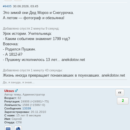
Отправить личное сообщение
Сайт
#9405
30.06.2026, 03:45
Это зимой они Дед Мороз и Снегурочка.
А летом — фотограф и обезьянка!
Добавлено спустя 2 минуты 9 секунд:
Урок истории. Учительница:
- Каким событием знаменит 1799 год?
Вовочка:
- Родился Пушкин.
- А 1812-й?
- Пушкину исполнилось 13 лет... anekdotov.net
Добавлено спустя 1 минуту 43 секунды:
Жизнь иногда превращает понаехавших в поуехавших. anekdotov.net
Да, я зануда, я знаю...
Uksus
Ответи
Автор темы, Администратор
Возраст:
62
2
Репутация:
24906 (+24981/−75)
Лояльность:
1586 (+1586/−0)
Сообщения:
13339
Зарегистрирован:
20.11.2010
С нами:
15 лет 8 месяцев
Имя:
Сергей
Откуда:
СПб