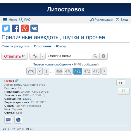
Литостровок
Меню
FAQ
Регистрация
Вход
Приличные анекдоты, шутки и прочее
Список разделов
Оффтопик
Юмор
Ответить
Первое новое сообщение
• 9446 сообщений
1
…
469
470
471
472
473
Uksus
Ответи
Автор темы, Администратор
Возраст:
62
11
Репутация:
24906 (+24981/−75)
Лояльность:
1586 (+1586/−0)
Сообщения:
13339
Зарегистрирован:
20.11.2010
С нами:
15 лет 8 месяцев
Имя:
Сергей
Откуда:
СПб
Отправить личное сообщение
Сайт
#1
20.11.2010, 19:28