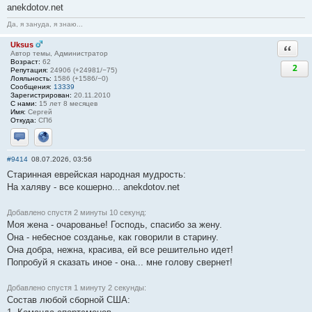
anekdotov.net
Да, я зануда, я знаю...
Uksus
Ответи
Автор темы, Администратор
Возраст:
62
2
Репутация:
24906 (+24981/−75)
Лояльность:
1586 (+1586/−0)
Сообщения:
13339
Зарегистрирован:
20.11.2010
С нами:
15 лет 8 месяцев
Имя:
Сергей
Откуда:
СПб
Отправить личное сообщение
Сайт
#9414
08.07.2026, 03:56
Старинная еврейская народная мудрость:
На халяву - все кошерно... anekdotov.net
Добавлено спустя 2 минуты 10 секунд:
Моя жена - очарованье! Господь, спасибо за жену.
Она - небесное созданье, как говорили в старину.
Она добра, нежна, красива, ей все решительно идет!
Попробуй я сказать иное - она... мне голову свернет!
Добавлено спустя 1 минуту 2 секунды:
Состав любой сборной США: