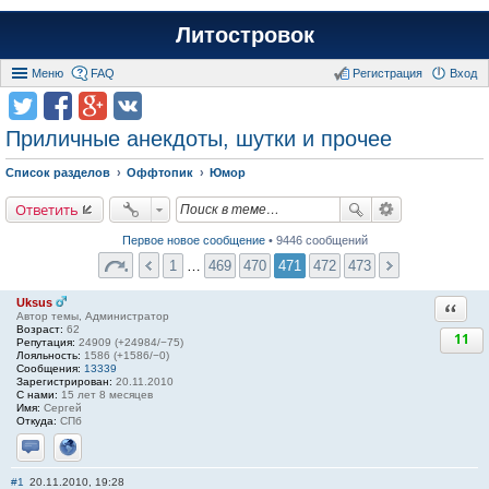
Литостровок
Меню
FAQ
Регистрация
Вход
Приличные анекдоты, шутки и прочее
Список разделов
Оффтопик
Юмор
Ответить
Первое новое сообщение
• 9446 сообщений
1
…
469
470
471
472
473
Uksus
Ответи
Автор темы, Администратор
Возраст:
62
11
Репутация:
24909 (+24984/−75)
Лояльность:
1586 (+1586/−0)
Сообщения:
13339
Зарегистрирован:
20.11.2010
С нами:
15 лет 8 месяцев
Имя:
Сергей
Откуда:
СПб
Отправить личное сообщение
Сайт
#1
20.11.2010, 19:28