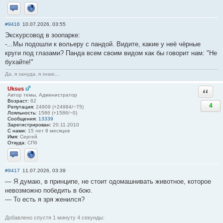
Отправить личное сообщение
Сайт
#9416
10.07.2026, 03:55
Экскурсовод в зоопарке:
-...Мы подошли к вольеру с пандой. Видите, какие у неё чёрные
круги под глазами? Панда всем своим видом как бы говорит нам: "Не
бухайте!"
Да, я зануда, я знаю...
Uksus
Ответи
Автор темы, Администратор
Возраст:
62
4
Репутация:
24909 (+24984/−75)
Лояльность:
1586 (+1586/−0)
Сообщения:
13339
Зарегистрирован:
20.11.2010
С нами:
15 лет 8 месяцев
Имя:
Сергей
Откуда:
СПб
Отправить личное сообщение
Сайт
#9417
11.07.2026, 03:39
— Я думаю, в принципе, не стоит одомашнивать животное, которое
невозможно победить в бою.
— То есть я зря женился?
Добавлено спустя 1 минуту 4 секунды: