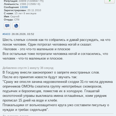
3
Репутация:
24909 (+24984/−75)
Лояльность:
1586 (+1586/−0)
Сообщения:
13339
Зарегистрирован:
20.11.2010
С нами:
15 лет 8 месяцев
Имя:
Сергей
Откуда:
СПб
Отправить личное сообщение
Сайт
#9403
28.06.2026, 03:52
Шесть слепых слонов как-то собрались и давай рассуждать, на что
похож человек. Один потрогал человека ногой и сказал:
-Человек - это что-то маленькое и плоское
Все остальные тоже потрогали человека ногой и согласились, что
человек - что-то маленькое и плоское.
Добавлено спустя 1 минуту 38 секунд:
В Госдуму внесли законопроект о запрете иностранных слов.
После его принятия новости будут звучать так:
"Сразу же опосля зачина недозволенной сходки 31-го числа дружина
опричников ОМОНа схватила группу непотребных скоморохов,
подъячих и борзописцев, поместив их в холодную. Глашатай
околоточной управы выкликала имена оглашённых, коим урядник
прописал 15 дней на воде и хлебе.
Плакальщики от вольнозащитного круга ужо составили писульку о
нуждах и требах сидельцев".
Да, я зануда, я знаю...