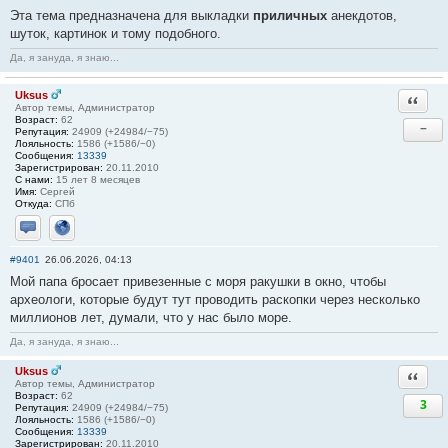
Эта тема предназначена для выкладки
приличных
анекдотов,
шуток, картинок и тому подобного.
Да, я зануда, я знаю...
Uksus
Ответи
Автор темы, Администратор
Возраст:
62
−
Репутация:
24909 (+24984/−75)
Лояльность:
1586 (+1586/−0)
Сообщения:
13339
Зарегистрирован:
20.11.2010
С нами:
15 лет 8 месяцев
Имя:
Сергей
Откуда:
СПб
Отправить личное сообщение
Сайт
#9401
26.06.2026, 04:13
Мой папа бросает привезенные с моря ракушки в окно, чтобы
археологи, которые будут тут проводить раскопки через несколько
миллионов лет, думали, что у нас было море.
Да, я зануда, я знаю...
Uksus
Ответи
Автор темы, Администратор
Возраст:
62
3
Репутация:
24909 (+24984/−75)
Лояльность:
1586 (+1586/−0)
Сообщения:
13339
Зарегистрирован:
20.11.2010