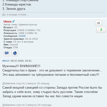
1. Команда спортсменов.
2.Команда юристов.
3. Звонок друга.
Да, я зануда, я знаю...
Uksus
Ответи
Автор темы, Администратор
Возраст:
62
3
Репутация:
24909 (+24984/−75)
Лояльность:
1586 (+1586/−0)
Сообщения:
13339
Зарегистрирован:
20.11.2010
С нами:
15 лет 8 месяцев
Имя:
Сергей
Откуда:
СПб
Отправить личное сообщение
Сайт
#9415
09.07.2026, 03:31
Мужчины!!! ВНИМАНИЕ!!!
Свидетельство о браке - это не документ о тюремном заключении...
Это ваш абонемент на трёхразовое питание и безлимитный ceкс!!!
Добавлено спустя 1 минуту 10 секунд:
Самой мощной санкцией со стороны Запада против России было бы
забрать к себе всех, кому стыдно быть русским. Таким способом
Запад одним махом оставил бы нас без совести нации.
Добавлено спустя 2 минуты 24 секунды: