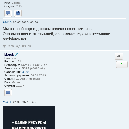
Имя:
Сергей
Откуда:
СПб
Отправить личное сообщение
Сайт
#9410
05.07.2026, 03:30
Мы с женой еще в детском садике познакомились.
Она была воспитательницей, а я валялся бухой в песочнице...
anekdotov.net
Да, я зануда, я знаю...
Morok
Ответи
Новичок
Возраст:
54
1
Репутация:
14254 (+14309/−55)
Лояльность:
5084 (+5090/−6)
Сообщения:
3338
Зарегистрирован:
06.01.2013
С нами:
13 лет 7 месяцев
Имя:
Мирон
Откуда:
СССР
Отправить личное сообщение
#9411
05.07.2026, 14:01