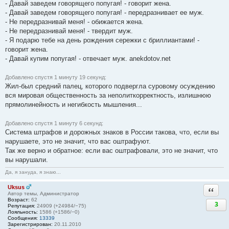
- Давай заведем говорящего попугая! - говорит жена.
- Давай заведем говорящего попугая! - передразнивает ее муж.
- Не передразнивай меня! - обижается жена.
- Не передразнивай меня! - твердит муж.
- Я подарю тебе на день рождения сережки с бриллиантами! -
говорит жена.
- Давай купим попугая! - отвечает муж. anekdotov.net
Добавлено спустя 1 минуту 19 секунд:
Жил-был средний палец, которого подвергла суровому осуждению
вся мировая общественность за неполиткорректность, излишнюю
прямолинейность и негибкость мышления...
Добавлено спустя 1 минуту 6 секунд:
Система штрафов и дорожных знаков в России такова, что, если вы
нарушаете, это не значит, что вас оштрафуют.
Так же верно и обратное: если вас оштрафовали, это не значит, что
вы нарушали.
Да, я зануда, я знаю...
Uksus
Ответи
Автор темы, Администратор
Возраст:
62
3
Репутация:
24909 (+24984/−75)
Лояльность:
1586 (+1586/−0)
Сообщения:
13339
Зарегистрирован:
20.11.2010