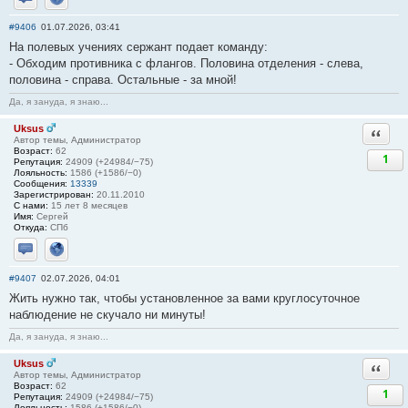
Отправить личное сообщение
Сайт
#9406
01.07.2026, 03:41
На полевых учениях сержант подает команду:
- Обходим противника с флангов. Половина отделения - слева,
половина - справа. Остальные - за мной!
Да, я зануда, я знаю...
Uksus
Ответи
Автор темы, Администратор
Возраст:
62
1
Репутация:
24909 (+24984/−75)
Лояльность:
1586 (+1586/−0)
Сообщения:
13339
Зарегистрирован:
20.11.2010
С нами:
15 лет 8 месяцев
Имя:
Сергей
Откуда:
СПб
Отправить личное сообщение
Сайт
#9407
02.07.2026, 04:01
Жить нужно так, чтобы установленное за вами круглосуточное
наблюдение не скучало ни минуты!
Да, я зануда, я знаю...
Uksus
Ответи
Автор темы, Администратор
Возраст:
62
1
Репутация:
24909 (+24984/−75)
Лояльность:
1586 (+1586/−0)