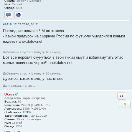
С нами:
15 лет 8 месяцев
Имя:
Сергей
Откуда:
СПб
Отправить личное сообщение
Сайт
#9418
12.07.2026, 04:21
Последние вопли с ЧМ по хоккею:
- Какой придурок на сборную России по футболу умудрился коньки
надеть? anekdotov.net
Добавлено спустя 1 минуту 40 секунд:
Вот все норовят окунуться в твой тихий омут и взбаламутить этих
милых невинных чертей! anekdotov.net
Добавлено спустя 1 минуту 25 секунд:
Дураков, каких мало, у нас много.
Да, я зануда, я знаю...
Uksus
Ответи
Автор темы, Администратор
Возраст:
62
4
Репутация:
24909 (+24984/−75)
Лояльность:
1586 (+1586/−0)
Сообщения:
13339
Зарегистрирован:
20.11.2010
С нами:
15 лет 8 месяцев
Имя:
Сергей
Откуда:
СПб