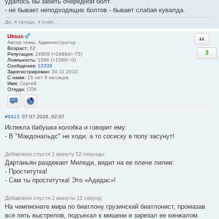
удалось бы забить очередной болт.
- не бывает неподходящих болтов - бывает слабая кувалда.
Да, я зануда, я знаю...
Uksus
Ответи
Автор темы, Администратор
Возраст:
62
3
Репутация:
24909 (+24984/−75)
Лояльность:
1586 (+1586/−0)
Сообщения:
13339
Зарегистрирован:
20.11.2010
С нами:
15 лет 8 месяцев
Имя:
Сергей
Откуда:
СПб
Отправить личное сообщение
Сайт
#9413
07.07.2026, 02:07
Испекла бабушка колобка и говорит ему:
- В "Макдональдс" не ходи, а то сосиску в попу засунут!
Добавлено спустя 1 минуту 52 секунды:
Дартаньян раздевает Миледи, видит на ее плече лилии:
- Проститутка!
- Сам ты проститутка! Это «Адидас»!
Добавлено спустя 2 минуты 12 секунд:
На чемпионате мира по биатлону грузинский биатлонист, промазав
все пять выстрелов, подъехал к мишени и зарезал ее кинжалом.