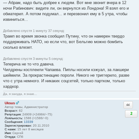
— Абрам, надо быть добрее к людям. Вот мне звонит вчера в 12
ночи Рабинович: видите ли, он вернулся из Лондона! Я взял его и
обматерил. А потом подумал... и перезвонил ему в 5 утра, чтобы
извиниться...
Добавлено спустя 1 минуту 37 секунд:
Трамп во время звонка сообщил Путину, что он намерен твердо
поддерживать НАТО, но если что, вот Бельгию можно бомбить
сколько влезет.
Добавлено спустя 3 минуты 5 секунд:
Теперича не то что давеча.
Чилдрены косплеили Чапаева. Пиплы носили кэжуал, за лакшери
шеймили. За прокрастинацию пороли. Никого не триггерило, разве
что с утра немного. И никаких соцсетей, только партком, только
хардкор.
Да, я зануда, я знаю...
Uksus
Ответи
Автор темы, Администратор
Возраст:
62
2
Репутация:
24909 (+24984/−75)
Лояльность:
1586 (+1586/−0)
Сообщения:
13339
Зарегистрирован:
20.11.2010
С нами:
15 лет 8 месяцев
Имя:
Сергей
Откуда:
СПб