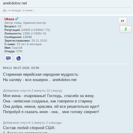
anekdotov.net
Да, я зануда, я знаю...
Uksus
Ответи
Автор темы, Администратор
Возраст:
62
2
Репутация:
24909 (+24984/−75)
Лояльность:
1586 (+1586/−0)
Сообщения:
13339
Зарегистрирован:
20.11.2010
С нами:
15 лет 8 месяцев
Имя:
Сергей
Откуда:
СПб
Отправить личное сообщение
Сайт
#9414
08.07.2026, 03:56
Старинная еврейская народная мудрость:
На халяву - все кошерно... anekdotov.net
Добавлено спустя 2 минуты 10 секунд:
Моя жена - очарованье! Господь, спасибо за жену.
Она - небесное созданье, как говорили в старину.
Она добра, нежна, красива, ей все решительно идет!
Попробуй я сказать иное - она... мне голову свернет!
Добавлено спустя 1 минуту 2 секунды:
Состав любой сборной США: