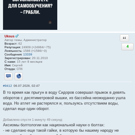
Uksus
Ответи
Автор темы, Администратор
Возраст:
62
4
Репутация:
24909 (+24984/−75)
Лояльность:
1586 (+1586/−0)
Сообщения:
13339
Зарегистрирован:
20.11.2010
С нами:
15 лет 8 месяцев
Имя:
Сергей
Откуда:
СПб
Отправить личное сообщение
Сайт
#9412
06.07.2026, 02:47
В то время как прыгун в воду Сидоров совершал прыжок в девять
оборотов с десятиметровой вышки, из бассейна неожиданно ушла
вода. Но атлет не растерялся и, пользуясь отсутствием воды,
сделал еще один оборот.
Добавлено спустя 1 минуту 49 секунд:
Аксиомы болтологии как национальной науки о болтах:
- не сделано еще такой гайки, в которую бы нашему народу не