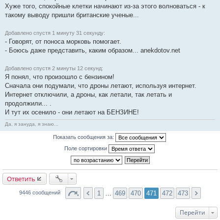
Хуже того, спокойные клетки начинают из-за этого волноваться - к
такому выводу пришли британские ученые...
Добавлено спустя 1 минуту 31 секунду:
- Говорят, от поноса морковь помогает.
- Боюсь даже представить, каким образом... anekdotov.net
Добавлено спустя 2 минуты 12 секунд:
Я понял, что произошло с бензином!
Сначала они подумали, что дроны летают, используя интернет.
Интернет отключили, а дроны, как летали, так летать и
продолжили... .
И тут их осенило - они летают на БЕНЗИНЕ!
Да, я зануда, я знаю...
Показать сообщения за:
Поле сортировки
Ответить
1
…
469
470
471
472
473
9446 сообщений
Перейти