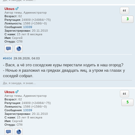
Uksus
Ответи
Автор темы, Администратор
Возраст:
62
3
Репутация:
24909 (+24984/−75)
Лояльность:
1586 (+1586/−0)
Сообщения:
13339
Зарегистрирован:
20.11.2010
С нами:
15 лет 8 месяцев
Имя:
Сергей
Откуда:
СПб
Отправить личное сообщение
Сайт
#9404
29.06.2026, 04:03
- Вася, а чё это соседские куры перестали ходить в наш огород?
- Ночью я разложил на грядках двадцать яиц, а утром на глазах у
соседей собрал.
Да, я зануда, я знаю...
Uksus
Ответи
Автор темы, Администратор
Возраст:
62
5
Репутация:
24909 (+24984/−75)
Лояльность:
1586 (+1586/−0)
Сообщения:
13339
Зарегистрирован:
20.11.2010
С нами:
15 лет 8 месяцев
Имя:
Сергей
Откуда:
СПб