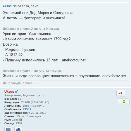
Отправить личное сообщение
Сайт
#9405
30.06.2026, 03:45
Это зимой они Дед Мороз и Снегурочка.
А летом — фотограф и обезьянка!
Добавлено спустя 2 минуты 9 секунд:
Урок истории. Учительница:
- Каким событием знаменит 1799 год?
Вовочка:
- Родился Пушкин.
- А 1812-й?
- Пушкину исполнилось 13 лет... anekdotov.net
Добавлено спустя 1 минуту 43 секунды:
Жизнь иногда превращает понаехавших в поуехавших. anekdotov.net
Да, я зануда, я знаю...
Uksus
Ответи
Автор темы, Администратор
Возраст:
62
2
Репутация:
24909 (+24984/−75)
Лояльность:
1586 (+1586/−0)
Сообщения:
13339
Зарегистрирован:
20.11.2010
С нами:
15 лет 8 месяцев
Имя:
Сергей
Откуда:
СПб