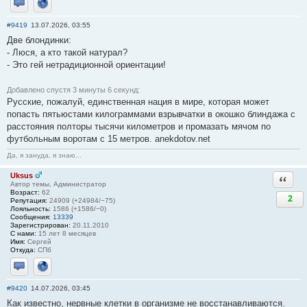
Отправить личное сообщение
Сайт
#9419
13.07.2026, 03:55
Две блондинки:
- Люся, а кто такой натурал?
- Это гей нетрадиционной ориентации!
Добавлено спустя 3 минуты 6 секунд:
Русские, пожалуй, единственная нация в мире, которая может
попасть пятьюстами килограммами взрывчатки в окошко блиндажа с
расстояния полторы тысячи километров и промазать мячом по
футбольным воротам с 15 метров. anekdotov.net
Да, я зануда, я знаю...
Uksus
Ответи
Автор темы, Администратор
Возраст:
62
2
Репутация:
24909 (+24984/−75)
Лояльность:
1586 (+1586/−0)
Сообщения:
13339
Зарегистрирован:
20.11.2010
С нами:
15 лет 8 месяцев
Имя:
Сергей
Откуда:
СПб
Отправить личное сообщение
Сайт
#9420
14.07.2026, 03:45
Как известно, нервные клетки в организме не восстанавливаются.