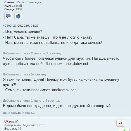
С нами:
15 лет 8 месяцев
Имя:
Сергей
Откуда:
СПб
Отправить личное сообщение
Сайт
#9402
27.06.2026, 03:26
- Изя, хочешь какаву?
- Нет! Сара, ты же знаешь, что я не люблю какаву!
- Изя, меня ты тоже не любишь, но иногда таки хочешь!
Добавлено спустя 2 минуты 30 секунд:
Чтобы быть более привлекательной для мужчин, Наташа вместо
духов побрызгала себя бензином. anekdotov.net
Добавлено спустя 57 секунд:
Я таки не понял, Циля! Почему моя бутылка коньяка наполовину
пуста?!
- Сема, ты таки пессимист. anekdotov.net
Добавлено спустя 1 минуту 4 секунды:
В доме было все краденое, и даже воздух какой-то спертый.
Да, я зануда, я знаю...
Uksus
Ответи
Автор темы, Администратор
Возраст:
62