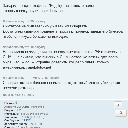
Заварил сегодня кофе на "Ред Булле" вместо воды.
Теперь я вижу звуки. anekdotov.net
Добавлено спустя 30 секунд:
Диктатора не обязательно убивать или свергать.
Достаточно снаружи подпереть простым поленом дверь его бункера,
чтобы он никуда больше не выходил.
Добавлено спустя 48 секунд:
Не понимаю возмущений по поводу вмешательства РФ в выборы в
США — я считаю, что выборы в США настолько важны для всего
мира, что было бы странно доверить это дело одним только
американцам. anekdotov.net
Добавлено спустя 1 минуту 46 секунд:
С возрастом все больше понимаю кота, который может уйти прямо
посреди разговора.
Да, я зануда, я знаю...
Uksus
Ответи
Автор темы, Администратор
Возраст:
62
3
Репутация:
24909 (+24984/−75)
Лояльность:
1586 (+1586/−0)
Сообщения:
13339
Зарегистрирован:
20.11.2010
С нами:
15 лет 8 месяцев