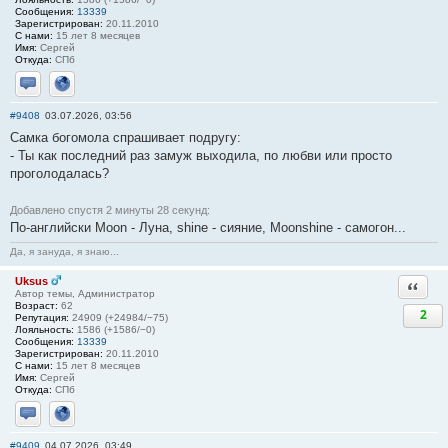
Сообщения:
13339
Зарегистрирован:
20.11.2010
С нами:
15 лет 8 месяцев
Имя:
Сергей
Откуда:
СПб
Отправить личное сообщение
Сайт
#9408
03.07.2026, 03:56
Самка богомола спрашивает подругу:
- Ты как последний раз замуж выходила, по любви или просто
проголодалась?
Добавлено спустя 2 минуты 28 секунд:
По-английски Мооn - Луна, shinе - сияние, Мооnshinе - самогон...
Да, я зануда, я знаю...
Uksus
Ответи
Автор темы, Администратор
Возраст:
62
2
Репутация:
24909 (+24984/−75)
Лояльность:
1586 (+1586/−0)
Сообщения:
13339
Зарегистрирован:
20.11.2010
С нами:
15 лет 8 месяцев
Имя:
Сергей
Откуда:
СПб
Отправить личное сообщение
Сайт
#9409
04.07.2026, 03:49