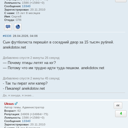
Лояльность:
1586 (+1586/−0)
Сообщения:
13340
Зарегистрирован:
20.11.2010
С нами:
15 лет 8 месяцев
Имя:
Сергей
Откуда:
СПб
Отправить личное сообщение
Сайт
#9336
28.04.2026, 04:06
Сын футболиста перешёл в соседний двор за 15 тысяч рублей.
anekdotov.net
Добавлено спустя 2 минуты 26 секунд:
— Почему птицы летят на юг?
— Потому что им трудно идти туда пешком. anekdotov.net
Добавлено спустя 2 минуты 45 секунд:
- Так ты пират или капер?
- Пикапер! anekdotov.net
Да, я зануда, я знаю...
Uksus
Ответи
Автор темы, Администратор
Возраст:
62
4
Репутация:
24909 (+24984/−75)
Лояльность:
1586 (+1586/−0)
Сообщения:
13340
Зарегистрирован:
20.11.2010
С нами:
15 лет 8 месяцев