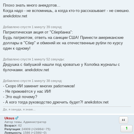
Плохо знать много анекдотов...
Когда надо - не вспомнишь, а когда кто-то рассказывает - не смешно.
anekdotov.net
Добавлено спустя 1 минуту 39 секунд:
Патриотическая акция от "Сбербанка":
Будь патриотом, ответь на санкции США! Принести американские
доллары в "Сбер" и обменяй их на отечественные рубли по курсу
один к одному!
Добавлено спустя 1 минуту 52 секунды:
Дедушка с бабушкой нашли под кроватью у Колобка журналы с
булочками. anekdotov.net
Добавлено спустя 1 минуту 38 секунд:
- Скоро ИИ заменит многих работников!
- Не приживётся у нас ИИ!
- Это ещё почему?
- А кого тогда руководство дрючить будет?! anekdotov.net
Да, я зануда, я знаю...
Uksus
Ответи
Автор темы, Администратор
Возраст:
62
1
Репутация:
24909 (+24984/−75)
Лояльность:
1586 (+1586/−0)