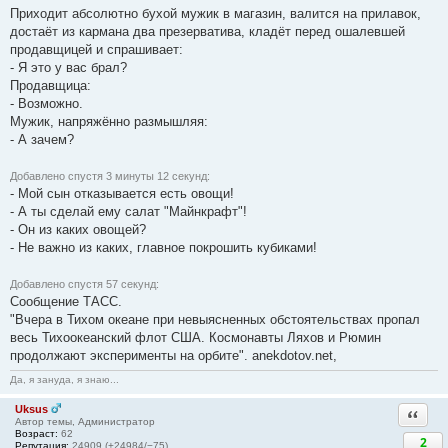
Приходит абсолютно бухой мужик в магазин, валится на прилавок,
достаёт из кармана два презерватива, кладёт перед ошалевшей
продавщицей и спрашивает:
- Я это у вас брал?
Продавщица:
- Возможно.
Мужик, напряжённо размышляя:
- А зачем?
Добавлено спустя 3 минуты 12 секунд:
- Мой сын отказывается есть овощи!
- А ты сделай ему салат "Майнкрафт"!
- Он из каких овощей?
- Не важно из каких, главное покрошить кубиками!
Добавлено спустя 57 секунд:
Сообщение ТАСС.
"Вчера в Тихом океане при невыясненных обстоятельствах пропал
весь Тихоокеанский флот США. Космонавты Ляхов и Рюмин
продолжают эксперименты на орбите". anekdotov.net,
Да, я зануда, я знаю...
Uksus
Ответи
Автор темы, Администратор
Возраст:
62
2
Репутация:
24909 (+24984/−75)