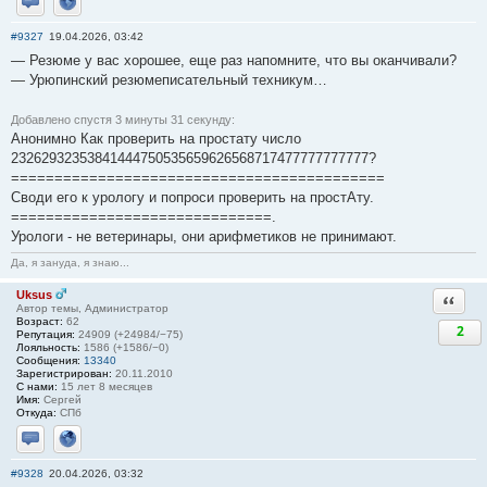
Отправить личное сообщение
Сайт
#9327
19.04.2026, 03:42
— Резюме у вас хорошее, еще раз напомните, что вы оканчивали?
— Урюпинский резюмеписательный техникум…
Добавлено спустя 3 минуты 31 секунду:
Анонимно Как проверить на простату число
23262932353841444750535659626568717477777777777?
===========================================
Своди его к урологу и попроси проверить на простАту.
==============================.
Урологи - не ветеринары, они арифметиков не принимают.
Да, я зануда, я знаю...
Uksus
Ответи
Автор темы, Администратор
Возраст:
62
2
Репутация:
24909 (+24984/−75)
Лояльность:
1586 (+1586/−0)
Сообщения:
13340
Зарегистрирован:
20.11.2010
С нами:
15 лет 8 месяцев
Имя:
Сергей
Откуда:
СПб
Отправить личное сообщение
Сайт
#9328
20.04.2026, 03:32