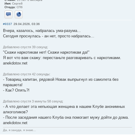
Имя:
Сергей
Откуда:
СПб
Отправить личное сообщение
Сайт
#9337
29.04.2026, 03:36
Вчера, казалось, набралась ума-разума...
Сегодня проснулась - ан нет, просто набралась...
Добавлено спустя 39 секунд:
"Скажи наркотикам нет! Скажи наркотикам да!"
Я вот что вам скажу: перестаньте разговаривать с наркотиками.
anekdotov.net
Добавлено спустя 42 секунды:
- Товарищ капитан, рядовой Новак выпрыгнул из самолета без
парашюта!
- Как? Опять?!
Добавлено спустя 3 минуты 58 секунд:
- А что делает эта непьющая женщина в нашем Клубе анонимных
алкоголиков?
- После заседания нашего Клуба она помогает мужу дойти до дома.
anekdotov.net
Да, я зануда, я знаю...