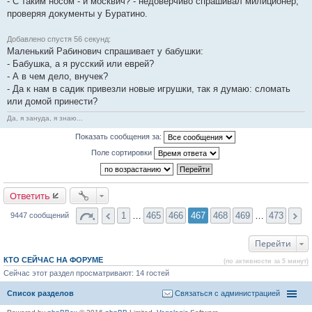
- С таким носом - и москвич? - недоверчиво спрашивал милиционер,
проверяя документы у Буратино.
Добавлено спустя 56 секунд:
Маленький Рабинович спрашивает у бабушки:
- Бабушка, а я русский или еврей?
- А в чем дело, внучек?
- Да к нам в садик привезли новые игрушки, так я думаю: сломать
или домой принести?
Да, я зануда, я знаю...
Показать сообщения за:
Поле сортировки
Ответить
1
…
465
466
467
468
469
…
473
9447 сообщений
Перейти
КТО СЕЙЧАС НА ФОРУМЕ
(по активности за 5 минут)
Сейчас этот раздел просматривают: 14 гостей
Список разделов
Связаться с администрацией