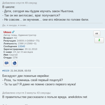
Добавлено спустя 49 секунд:
В школе:
- Дети, сегодня мы будем изучать закон Ньютона.
- Так он же англосакс, враг получается?
- Не совсем... он мученик... они его яблоком по голове били.
Да, я зануда, я знаю...
Uksus
Ответи
Автор темы, Администратор
Возраст:
62
2
Репутация:
24909 (+24984/−75)
Лояльность:
1586 (+1586/−0)
Сообщения:
13340
Зарегистрирован:
20.11.2010
С нами:
15 лет 8 месяцев
Имя:
Сергей
Откуда:
СПб
Отправить личное сообщение
Сайт
#9329
21.04.2026, 03:53
Беседуют две пожилые еврейки:
- Роза, ты помнишь свой первый поцелуй?
- Та ты шо? Я даже не помню своего первого мужа!
Добавлено спустя 3 минуты 43 секунды:
В правительстве рассказали о пользе вреда. anekdotov.net