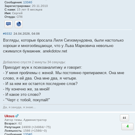
Сообщения:
13340
Зарегистрирован:
20.11.2010
С нами:
15 лет 8 месяцев
Имя:
Сергей
Откуда:
СПб
Отправить личное сообщение
Сайт
#9332
24.04.2026, 04:06
Взгляды, которые бросала Лиля Сигизмундовна, были настолько
хороши и многообещающи, что у Льва Марковича невольно
сжимался бумажник. anekdotov.net
Добавлено спустя 2 минуты 34 секунды:
Приходит муж к психоаналитику и говорит:
- У меня проблемы с женой. Мы постоянно препираемся. Она мне
слово, я ей два. Она мне два, я четыре.
- И за кем же остается последнее слов?
- Ну конечно же, за мной!
- И какое это слово?
- "Черт с тобой, покупай!"
Да, я зануда, я знаю...
Uksus
Ответи
Автор темы, Администратор
Возраст:
62
4
Репутация:
24909 (+24984/−75)
Лояльность:
1586 (+1586/−0)
Сообщения:
13340