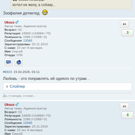
хотел не жену, а собаку...
Зоофилия детектед.
Uksus
Ответи
Автор темы, Администратор
Возраст:
62
3
Репутация:
24909 (+24984/−75)
Лояльность:
1586 (+1586/−0)
Сообщения:
13340
Зарегистрирован:
20.11.2010
С нами:
15 лет 8 месяцев
Имя:
Сергей
Откуда:
СПб
Отправить личное сообщение
Сайт
#9323
15.04.2026, 03:11
Любовь - это поправлять ей одеяло по утрам...
Спойлер
Да, я зануда, я знаю...
Uksus
Ответи
Автор темы, Администратор
Возраст:
62
4
Репутация:
24909 (+24984/−75)
Лояльность:
1586 (+1586/−0)
Сообщения:
13340
Зарегистрирован:
20.11.2010
С нами:
15 лет 8 месяцев
Имя:
Сергей