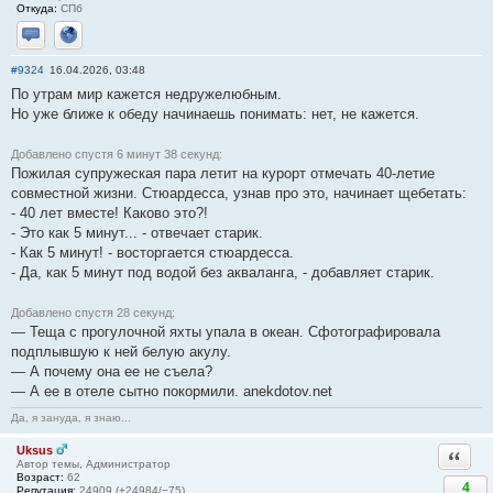
Откуда:
СПб
Отправить личное сообщение
Сайт
#9324
16.04.2026, 03:48
По утрам мир кажется недружелюбным.
Но уже ближе к обеду начинаешь понимать: нет, не кажется.
Добавлено спустя 6 минут 38 секунд:
Пожилая супружеская пара летит на курорт отмечать 40-летие
совместной жизни. Стюардесса, узнав про это, начинает щебетать:
- 40 лет вместе! Каково это?!
- Это как 5 минут... - отвечает старик.
- Как 5 минут! - восторгается стюардесса.
- Да, как 5 минут под водой без акваланга, - добавляет старик.
Добавлено спустя 28 секунд:
— Теща с прогулочной яхты упала в океан. Сфотографировала
подплывшую к ней белую акулу.
— А почему она ее не съела?
— А ее в отеле сытно покормили. anekdotov.net
Да, я зануда, я знаю...
Uksus
Ответи
Автор темы, Администратор
Возраст:
62
4
Репутация:
24909 (+24984/−75)