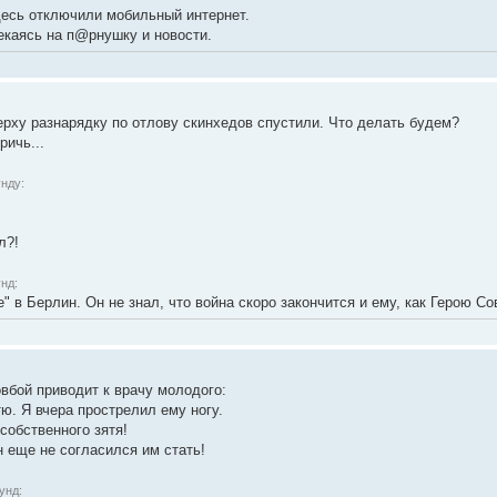
здесь отключили мобильный интернет.
екаясь на п@рнушку и новости.
ерху разнарядку по отлову скинхедов спустили. Что делать будем?
ричь...
нду:
л?!
нд:
 в Берлин. Он не знал, что война скоро закончится и ему, как Герою Со
вбой приводит к врачу молодого:
тю. Я вчера прострелил ему ногу.
 собственного зятя!
он еще не согласился им стать!
унд: