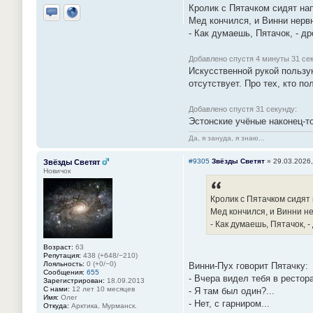
Кролик с Пятачком сидят на
Мед кончился, и Винни нерв
Отправить личное сообщение
Сайт
- Как думаешь, Пятачок, - д
Добавлено спустя 4 минуты 31 се
Искусственной рукой пользую
отсутствует. Про тех, кто п
Добавлено спустя 31 секунду:
Эстонские учёные наконец-то
Да, я зануда, я знаю...
#9305
Звёзды Светят
»
29.03.2026,
Звёзды Светят
Новичок
Кролик с Пятачком сидят
Мед кончился, и Винни н
- Как думаешь, Пятачок, 
Возраст:
63
Репутация:
438 (+648/−210)
Лояльность:
0 (+0/−0)
Винни-Пух говорит Пятачку:
Сообщения:
655
- Вчера видел тебя в рестора
Зарегистрирован:
18.09.2013
С нами:
12 лет 10 месяцев
- Я там был один?...
Имя:
Олег
- Нет, с гарниром...
Откуда:
Арктика, Мурманск.