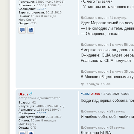
- С чего ты взял?
Репутация:
24899 (+24974/−75)
Лояльность:
1586 (+1586/−0)
- У них там пять человек с 
Сообщения:
13337
Зарегистрирован:
20.11.2010
С нами:
15 лет 8 месяцев
Добавлено спустя 41 секунду:
Имя:
Сергей
Идет Морозко зимой по лесу
Откуда:
СПб
— Не холодно ли тебе, деви
— Отвернись, нахал!
Отправить личное сообщение
Сайт
Добавлено спустя 1 минуту 56 сек
Америка развязала дорогос
Ожидание: США будет безра
Реальность: США получает п
Добавлено спустя 1 минуту 35 сек
В Москве общественными туа
Да, я зануда, я знаю...
#9302
Uksus
»
27.03.2026, 04:03
Uksus
Автор темы, Администратор
Когда падчерица собрала по
Возраст:
62
Репутация:
24899 (+24974/−75)
Лояльность:
1586 (+1586/−0)
Добавлено спустя 29 секунд:
Сообщения:
13337
Я люблю себя, себя любит м
Зарегистрирован:
20.11.2010
С нами:
15 лет 8 месяцев
Имя:
Сергей
Добавлено спустя 59 секунд:
Откуда:
СПб
Летят два БПЛА.