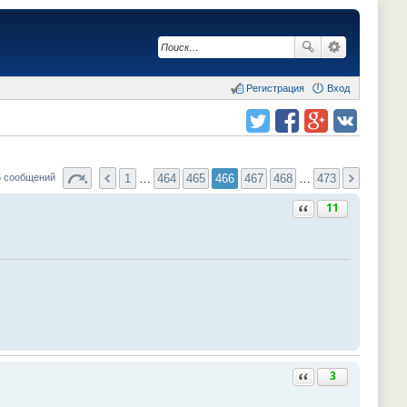
Регистрация
Вход
Поделиться в twitter.com
Поделиться в facebook.com
Поделиться в Google Plus
Поделиться в vk.com
1
…
464
465
466
467
468
…
473
5 сообщений
Ответить с цитатой
11
Ответить с цитатой
3