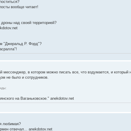
 поститься?
 посты вообще читает!
т дроны над своей территорией?
kdotov.net
ем "Джеральд Р. Форд"?
асралла"!
 мессенджер, в котором можно писать все, что вздумается, и который н
дом не было и сотрудников.
нды:
янского на Ваганьковское." anekdotov.net
оя любимая?
рмен отвечал... anekdotov.net