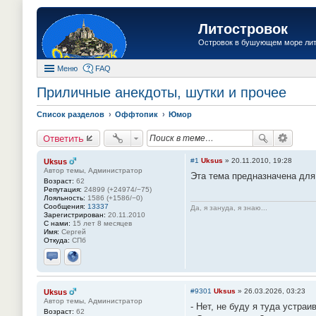
Литостровок
Островок в бушующем море ли
Меню
FAQ
Приличные анекдоты, шутки и прочее
Список разделов
Оффтопик
Юмор
Ответить
#1
Uksus
»
20.11.2010, 19:28
Uksus
Автор темы, Администратор
Эта тема предназначена дл
Возраст:
62
Репутация:
24899 (+24974/−75)
Лояльность:
1586 (+1586/−0)
Сообщения:
13337
Да, я зануда, я знаю...
Зарегистрирован:
20.11.2010
С нами:
15 лет 8 месяцев
Имя:
Сергей
Откуда:
СПб
Отправить личное сообщение
Сайт
#9301
Uksus
»
26.03.2026, 03:23
Uksus
Автор темы, Администратор
- Нет, не буду я туда устраи
Возраст:
62