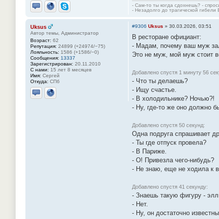
- Сам-то ты когда сдохнешь? - спро
- Незадолго до трагической гибели 
Отправить личное сообщение
Сайт
Skype
#9306
Uksus
»
30.03.2026, 03:51
Uksus
Автор темы, Администратор
В ресторане официант:
Возраст:
62
- Мадам, почему ваш муж за
Репутация:
24899 (+24974/−75)
Лояльность:
1586 (+1586/−0)
Это не муж, мой муж стоит во
Сообщения:
13337
Зарегистрирован:
20.11.2010
С нами:
15 лет 8 месяцев
Добавлено спустя 1 минуту 56 сек
Имя:
Сергей
- Что ты делаешь?
Откуда:
СПб
- Ищу счастье.
- В холодильнике? Ночью?!
Отправить личное сообщение
Сайт
- Ну, где-то же оно должно бы
Добавлено спустя 50 секунд:
Одна подруга спрашивает др
- Ты где отпуск провела?
- В Париже.
- О! Привезла чего-нибудь?
- Не знаю, еще не ходила к в
Добавлено спустя 41 секунду:
- Знаешь такую фигуру - эл
- Нет.
- Ну, он достаточно известны