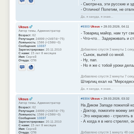
- Смотри-ка, эти русские и 
Отправить личное сообщение
Сайт
- Отлично! Полетим, не отвл
Да, я зануда, я знаю...
#9303
Uksus
»
28.03.2026, 04:11
Uksus
Автор темы, Администратор
- Товарищ майор, нам тут св
Возраст:
62
- Что-что... Задерживать и ст
Репутация:
24899 (+24974/−75)
Лояльность:
1586 (+1586/−0)
Сообщения:
13337
Добавлено спустя 3 минуты 1 секу
Зарегистрирован:
20.11.2010
С нами:
15 лет 8 месяцев
- Сынок, выпей со мной.
Имя:
Сергей
- Ну, пап.
Откуда:
СПб
- Но я же с тобой уроки дела
Отправить личное сообщение
Сайт
Добавлено спустя 2 минуты 7 секу
Штирлиц ехал на "Мерседесе"
Да, я зануда, я знаю...
#9304
Uksus
»
29.03.2026, 03:32
Uksus
Автор темы, Администратор
На Диком Западе пожилой ко
Возраст:
62
- Доктор, помогите моему зя
Репутация:
24899 (+24974/−75)
Лояльность:
1586 (+1586/−0)
- Это некрасиво - стрелять в
Сообщения:
13337
- А когда я в него стрелял, 
Зарегистрирован:
20.11.2010
С нами:
15 лет 8 месяцев
Имя:
Сергей
Добавлено спустя 1 минуту 48 сек
Откуда:
СПб