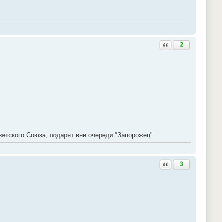
Ответить с цитатой
2
ветского Союза, подарят вне очереди "Запорожец".
Ответить с цитатой
3