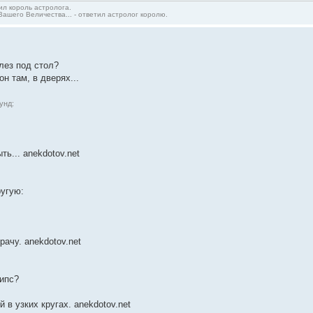
сил король астролога.
Вашего Величества... - ответил астролог королю.
лез под стол?
н там, в дверях...
унд:
ть... anekdotov.net
угую:
рачу. anekdotov.net
липс?
й в узких кругах. anekdotov.net