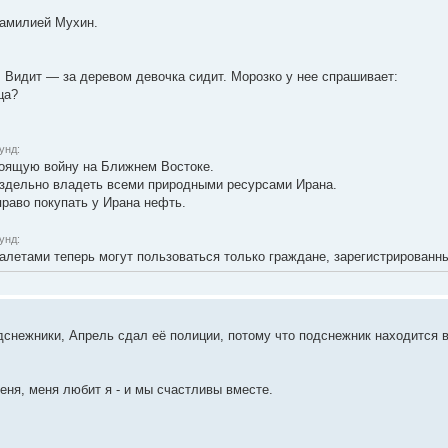
фамилией Мухин.
. Видит — за деревом девочка сидит. Морозко у нее спрашивает:
ца?
унд:
тоящую войну на Ближнем Востоке.
здельно владеть всеми природными ресурсами Ирана.
раво покупать у Ирана нефть.
унд:
летами теперь могут пользоваться только граждане, зарегистрированн
дснежники, Апрель сдал её полиции, потому что подснежник находится в
еня, меня любит я - и мы счастливы вместе.