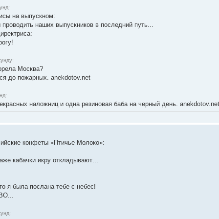
унд:
исы на выпускном:
 проводить наших выпускников в последний путь...
Директриса:
рогу!
кунду:
орела Москва?
ся до пожарных. anekdotov.net
нд:
екрасных наложниц и одна резиновая баба на черный день. anekdotov.ne
сийские конфеты «Птичье Молоко»:
даже кабачки икру откладывают…
то я была послана тебе с небес!
ВО...
унд: