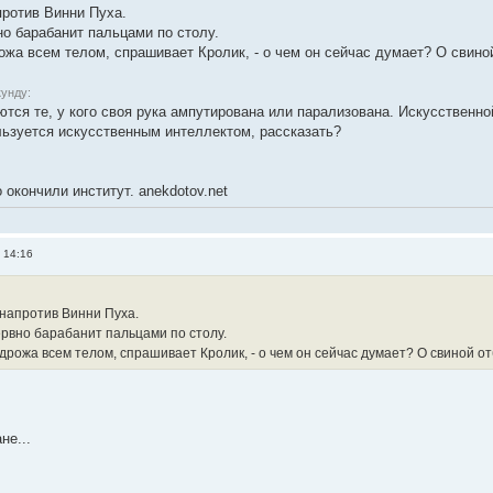
против Винни Пуха.
но барабанит пальцами по столу.
рожа всем телом, спрашивает Кролик, - о чем он сейчас думает? О свиной
кунду:
тся те, у кого своя рука ампутирована или парализована. Искусственной
ользуется искусственным интеллектом, рассказать?
 окончили институт. anekdotov.net
 14:16
 напротив Винни Пуха.
ервно барабанит пальцами по столу.
- дрожа всем телом, спрашивает Кролик, - о чем он сейчас думает? О свиной от
не...