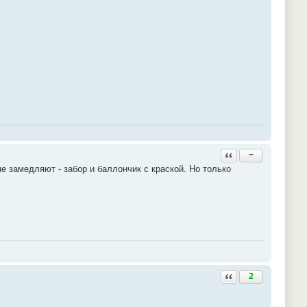
Ответить с цитатой
−
е замедляют - забор и баллончик с краской. Но только
Ответить с цитатой
2