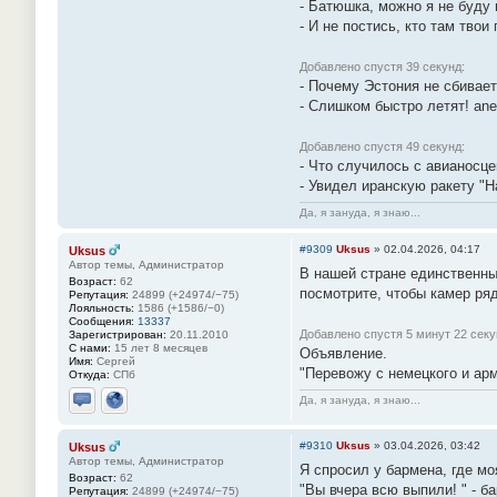
- Батюшка, можно я не буду
- И не постись, кто там твои
Добавлено спустя 39 секунд:
- Почему Эстония не сбивае
- Слишком быстро летят! ane
Добавлено спустя 49 секунд:
- Что случилось с авианосц
- Увидел иранскую ракету "Н
Да, я зануда, я знаю...
#9309
Uksus
»
02.04.2026, 04:17
Uksus
Автор темы, Администратор
В нашей стране единственный
Возраст:
62
посмотрите, чтобы камер ря
Репутация:
24899 (+24974/−75)
Лояльность:
1586 (+1586/−0)
Сообщения:
13337
Добавлено спустя 5 минут 22 секу
Зарегистрирован:
20.11.2010
С нами:
15 лет 8 месяцев
Объявление.
Имя:
Сергей
"Перевожу с немецкого и арм
Откуда:
СПб
Да, я зануда, я знаю...
Отправить личное сообщение
Сайт
#9310
Uksus
»
03.04.2026, 03:42
Uksus
Автор темы, Администратор
Я спросил у бармена, где м
Возраст:
62
"Вы вчера всю выпили! " - ба
Репутация:
24899 (+24974/−75)