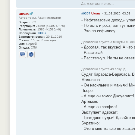
Да, я зануда, я знаю...
#9307
Uksus
»
31.03.2026, 03:53
Uksus
Автор темы, Администратор
- Нефтегазовые доходы упали
Возраст:
62
- Но есть и рост, вот тут напи
Репутация:
24899 (+24974/−75)
Лояльность:
1586 (+1586/−0)
- Это по сифилису...
Сообщения:
13337
Зарегистрирован:
20.11.2010
С нами:
15 лет 8 месяцев
Добавлено спустя 3 минуты 40 сек
Имя:
Сергей
- Дорогая, так вкусно! А что
Откуда:
СПб
- Расстегай.
- Расстегнул. Но ты не ответ
Отправить личное сообщение
Сайт
Добавлено спустя 49 секунд:
Судят Карабаса-Барабаса. В
Мальвина:
- Он насильник и маньяк! М
Пьеро:
- А еще он гомоc@ксуалист!
Артемон:
- А еще он зоофил!
Выступает адвокат:
- Граждане судьи! Давайте 
Буратино:
- Этого мне только не хватало