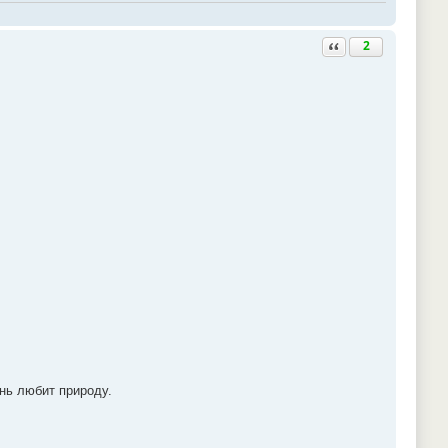
Ответить с цитатой
2
нь любит природу.