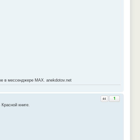
ые в мессенджере МАХ. anekdotov.net
Ответить с цитатой
1
 Красной книге.