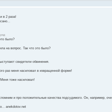
 в 2 раза!
сано...
унд:
 это было?
ила на вопрос. Так что это было?
ыступают свидетели обвинения.
ного раз меня насиловал в извращенной форме!
 Меня тоже насиловал!
вспомним и про положительные качества подсудимого. Он, например, оче
... anekdotov.net