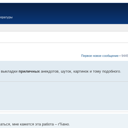
тературы
Первое новое сообщение
• 944
я выкладки
приличных
анекдотов, шуток, картинок и тому подобного.
ваться, мне кажется эта работа – г%вно.