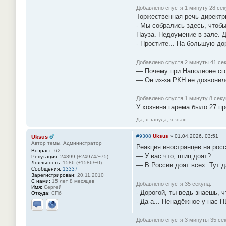
Добавлено спустя 1 минуту 28 сек
Торжественная речь директр
- Мы собрались здесь, чтобы
Пауза. Недоумение в зале. 
- Простите... На большую до
Добавлено спустя 2 минуты 41 се
— Почему при Наполеоне сг
— Он из-за РКН не дозвонил
Добавлено спустя 1 минуту 8 секу
У хозяина гарема было 27 пр
Да, я зануда, я знаю...
#9308
Uksus
»
01.04.2026, 03:51
Uksus
Автор темы, Администратор
Реакция иностранцев на рос
Возраст:
62
— У вас что, птиц доят?
Репутация:
24899 (+24974/−75)
Лояльность:
1586 (+1586/−0)
— В России доят всех. Тут 
Сообщения:
13337
Зарегистрирован:
20.11.2010
С нами:
15 лет 8 месяцев
Добавлено спустя 35 секунд:
Имя:
Сергей
- Дорогой, ты ведь знаешь, ч
Откуда:
СПб
- Да-а... Ненадёжное у нас П
Отправить личное сообщение
Сайт
Добавлено спустя 3 минуты 35 сек