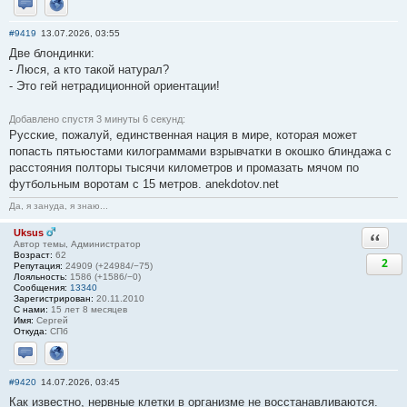
Отправить личное сообщение
Сайт
#9419
13.07.2026, 03:55
Две блондинки:
- Люся, а кто такой натурал?
- Это гей нетрадиционной ориентации!
Добавлено спустя 3 минуты 6 секунд:
Русские, пожалуй, единственная нация в мире, которая может
попасть пятьюстами килограммами взрывчатки в окошко блиндажа с
расстояния полторы тысячи километров и промазать мячом по
футбольным воротам с 15 метров. anekdotov.net
Да, я зануда, я знаю...
Uksus
Ответи
Автор темы, Администратор
Возраст:
62
2
Репутация:
24909 (+24984/−75)
Лояльность:
1586 (+1586/−0)
Сообщения:
13340
Зарегистрирован:
20.11.2010
С нами:
15 лет 8 месяцев
Имя:
Сергей
Откуда:
СПб
Отправить личное сообщение
Сайт
#9420
14.07.2026, 03:45
Как известно, нервные клетки в организме не восстанавливаются.