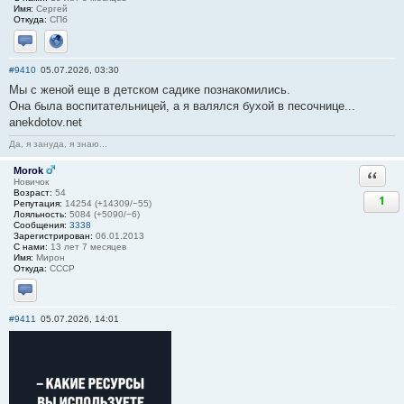
Имя:
Сергей
Откуда:
СПб
Отправить личное сообщение
Сайт
#9410
05.07.2026, 03:30
Мы с женой еще в детском садике познакомились.
Она была воспитательницей, а я валялся бухой в песочнице...
anekdotov.net
Да, я зануда, я знаю...
Morok
Ответи
Новичок
Возраст:
54
1
Репутация:
14254 (+14309/−55)
Лояльность:
5084 (+5090/−6)
Сообщения:
3338
Зарегистрирован:
06.01.2013
С нами:
13 лет 7 месяцев
Имя:
Мирон
Откуда:
СССР
Отправить личное сообщение
#9411
05.07.2026, 14:01