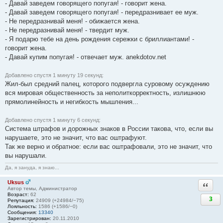
- Давай заведем говорящего попугая! - говорит жена.
- Давай заведем говорящего попугая! - передразнивает ее муж.
- Не передразнивай меня! - обижается жена.
- Не передразнивай меня! - твердит муж.
- Я подарю тебе на день рождения сережки с бриллиантами! -
говорит жена.
- Давай купим попугая! - отвечает муж. anekdotov.net
Добавлено спустя 1 минуту 19 секунд:
Жил-был средний палец, которого подвергла суровому осуждению
вся мировая общественность за неполиткорректность, излишнюю
прямолинейность и негибкость мышления...
Добавлено спустя 1 минуту 6 секунд:
Система штрафов и дорожных знаков в России такова, что, если вы
нарушаете, это не значит, что вас оштрафуют.
Так же верно и обратное: если вас оштрафовали, это не значит, что
вы нарушали.
Да, я зануда, я знаю...
Uksus
Ответи
Автор темы, Администратор
Возраст:
62
3
Репутация:
24909 (+24984/−75)
Лояльность:
1586 (+1586/−0)
Сообщения:
13340
Зарегистрирован:
20.11.2010