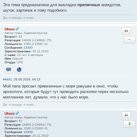
Эта тема предназначена для выкладки
приличных
анекдотов,
шуток, картинок и тому подобного.
Да, я зануда, я знаю...
Uksus
Ответи
Автор темы, Администратор
Возраст:
62
−
Репутация:
24909 (+24984/−75)
Лояльность:
1586 (+1586/−0)
Сообщения:
13340
Зарегистрирован:
20.11.2010
С нами:
15 лет 8 месяцев
Имя:
Сергей
Откуда:
СПб
Отправить личное сообщение
Сайт
#9401
26.06.2026, 04:13
Мой папа бросает привезенные с моря ракушки в окно, чтобы
археологи, которые будут тут проводить раскопки через несколько
миллионов лет, думали, что у нас было море.
Да, я зануда, я знаю...
Uksus
Ответи
Автор темы, Администратор
Возраст:
62
3
Репутация:
24909 (+24984/−75)
Лояльность:
1586 (+1586/−0)
Сообщения:
13340
Зарегистрирован:
20.11.2010