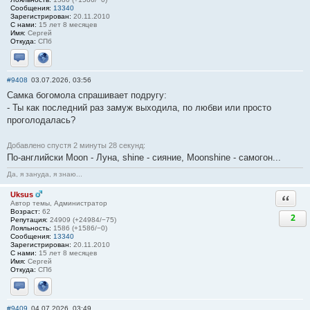
Сообщения:
13340
Зарегистрирован:
20.11.2010
С нами:
15 лет 8 месяцев
Имя:
Сергей
Откуда:
СПб
Отправить личное сообщение
Сайт
#9408
03.07.2026, 03:56
Самка богомола спрашивает подругу:
- Ты как последний раз замуж выходила, по любви или просто
проголодалась?
Добавлено спустя 2 минуты 28 секунд:
По-английски Мооn - Луна, shinе - сияние, Мооnshinе - самогон...
Да, я зануда, я знаю...
Uksus
Ответи
Автор темы, Администратор
Возраст:
62
2
Репутация:
24909 (+24984/−75)
Лояльность:
1586 (+1586/−0)
Сообщения:
13340
Зарегистрирован:
20.11.2010
С нами:
15 лет 8 месяцев
Имя:
Сергей
Откуда:
СПб
Отправить личное сообщение
Сайт
#9409
04.07.2026, 03:49