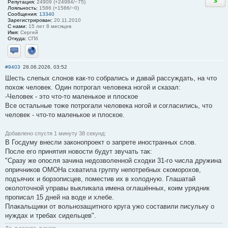
3
Репутация:
24909 (+24984/−75)
Лояльность:
1586 (+1586/−0)
Сообщения:
13340
Зарегистрирован:
20.11.2010
С нами:
15 лет 8 месяцев
Имя:
Сергей
Откуда:
СПб
Отправить личное сообщение
Сайт
#9403
28.06.2026, 03:52
Шесть слепых слонов как-то собрались и давай рассуждать, на что
похож человек. Один потрогал человека ногой и сказал:
-Человек - это что-то маленькое и плоское
Все остальные тоже потрогали человека ногой и согласились, что
человек - что-то маленькое и плоское.
Добавлено спустя 1 минуту 38 секунд:
В Госдуму внесли законопроект о запрете иностранных слов.
После его принятия новости будут звучать так:
"Сразу же опосля зачина недозволенной сходки 31-го числа дружина
опричников ОМОНа схватила группу непотребных скоморохов,
подъячих и борзописцев, поместив их в холодную. Глашатай
околоточной управы выкликала имена оглашённых, коим урядник
прописал 15 дней на воде и хлебе.
Плакальщики от вольнозащитного круга ужо составили писульку о
нуждах и требах сидельцев".
Да, я зануда, я знаю...