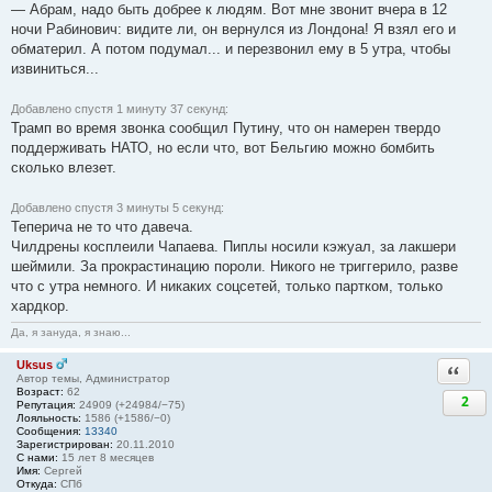
— Абрам, надо быть добрее к людям. Вот мне звонит вчера в 12
ночи Рабинович: видите ли, он вернулся из Лондона! Я взял его и
обматерил. А потом подумал... и перезвонил ему в 5 утра, чтобы
извиниться...
Добавлено спустя 1 минуту 37 секунд:
Трамп во время звонка сообщил Путину, что он намерен твердо
поддерживать НАТО, но если что, вот Бельгию можно бомбить
сколько влезет.
Добавлено спустя 3 минуты 5 секунд:
Теперича не то что давеча.
Чилдрены косплеили Чапаева. Пиплы носили кэжуал, за лакшери
шеймили. За прокрастинацию пороли. Никого не триггерило, разве
что с утра немного. И никаких соцсетей, только партком, только
хардкор.
Да, я зануда, я знаю...
Uksus
Ответи
Автор темы, Администратор
Возраст:
62
2
Репутация:
24909 (+24984/−75)
Лояльность:
1586 (+1586/−0)
Сообщения:
13340
Зарегистрирован:
20.11.2010
С нами:
15 лет 8 месяцев
Имя:
Сергей
Откуда:
СПб