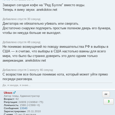
Заварил сегодня кофе на "Ред Булле" вместо воды.
Теперь я вижу звуки. anekdotov.net
Добавлено спустя 30 секунд:
Диктатора не обязательно убивать или свергать.
Достаточно снаружи подпереть простым поленом дверь его бункера,
чтобы он никуда больше не выходил.
Добавлено спустя 48 секунд:
Не понимаю возмущений по поводу вмешательства РФ в выборы в
США — я считаю, что выборы в США настолько важны для всего
мира, что было бы странно доверить это дело одним только
американцам. anekdotov.net
Добавлено спустя 1 минуту 46 секунд:
С возрастом все больше понимаю кота, который может уйти прямо
посреди разговора.
Да, я зануда, я знаю...
Uksus
Ответи
Автор темы, Администратор
Возраст:
62
3
Репутация:
24909 (+24984/−75)
Лояльность:
1586 (+1586/−0)
Сообщения:
13340
Зарегистрирован:
20.11.2010
С нами:
15 лет 8 месяцев