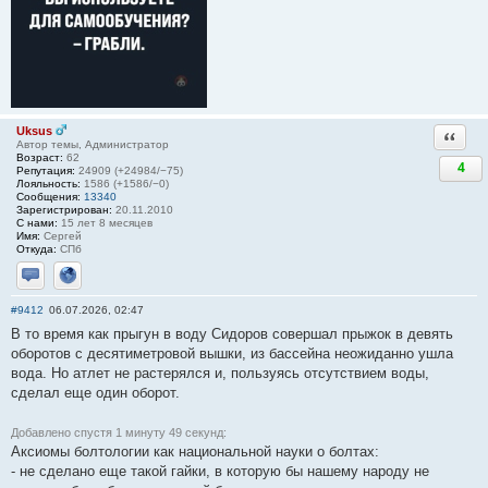
Uksus
Ответи
Автор темы, Администратор
Возраст:
62
4
Репутация:
24909 (+24984/−75)
Лояльность:
1586 (+1586/−0)
Сообщения:
13340
Зарегистрирован:
20.11.2010
С нами:
15 лет 8 месяцев
Имя:
Сергей
Откуда:
СПб
Отправить личное сообщение
Сайт
#9412
06.07.2026, 02:47
В то время как прыгун в воду Сидоров совершал прыжок в девять
оборотов с десятиметровой вышки, из бассейна неожиданно ушла
вода. Но атлет не растерялся и, пользуясь отсутствием воды,
сделал еще один оборот.
Добавлено спустя 1 минуту 49 секунд:
Аксиомы болтологии как национальной науки о болтах:
- не сделано еще такой гайки, в которую бы нашему народу не