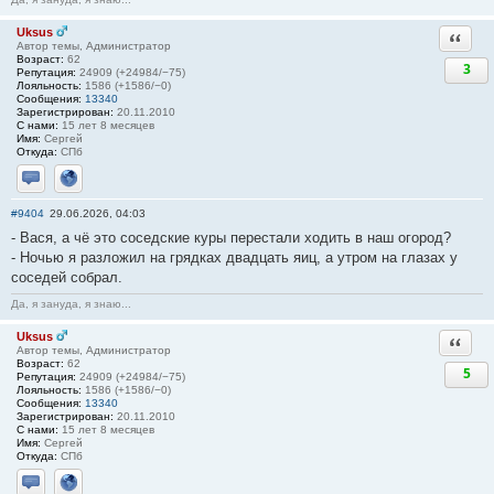
Uksus
Ответи
Автор темы, Администратор
Возраст:
62
3
Репутация:
24909 (+24984/−75)
Лояльность:
1586 (+1586/−0)
Сообщения:
13340
Зарегистрирован:
20.11.2010
С нами:
15 лет 8 месяцев
Имя:
Сергей
Откуда:
СПб
Отправить личное сообщение
Сайт
#9404
29.06.2026, 04:03
- Вася, а чё это соседские куры перестали ходить в наш огород?
- Ночью я разложил на грядках двадцать яиц, а утром на глазах у
соседей собрал.
Да, я зануда, я знаю...
Uksus
Ответи
Автор темы, Администратор
Возраст:
62
5
Репутация:
24909 (+24984/−75)
Лояльность:
1586 (+1586/−0)
Сообщения:
13340
Зарегистрирован:
20.11.2010
С нами:
15 лет 8 месяцев
Имя:
Сергей
Откуда:
СПб