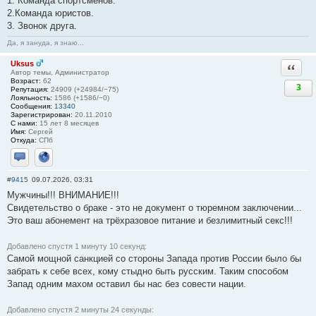
1. Команда спортсменов.
2.Команда юристов.
3. Звонок друга.
Да, я зануда, я знаю...
Uksus
Ответи
Автор темы, Администратор
Возраст:
62
3
Репутация:
24909 (+24984/−75)
Лояльность:
1586 (+1586/−0)
Сообщения:
13340
Зарегистрирован:
20.11.2010
С нами:
15 лет 8 месяцев
Имя:
Сергей
Откуда:
СПб
Отправить личное сообщение
Сайт
#9415
09.07.2026, 03:31
Мужчины!!! ВНИМАНИЕ!!!
Свидетельство о браке - это не документ о тюремном заключении...
Это ваш абонемент на трёхразовое питание и безлимитный ceкс!!!
Добавлено спустя 1 минуту 10 секунд:
Самой мощной санкцией со стороны Запада против России было бы
забрать к себе всех, кому стыдно быть русским. Таким способом
Запад одним махом оставил бы нас без совести нации.
Добавлено спустя 2 минуты 24 секунды: