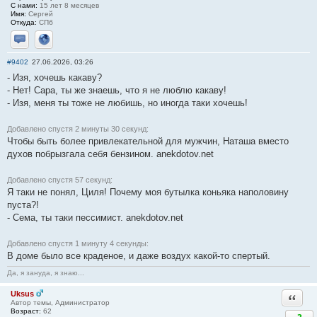
С нами:
15 лет 8 месяцев
Имя:
Сергей
Откуда:
СПб
Отправить личное сообщение
Сайт
#9402
27.06.2026, 03:26
- Изя, хочешь какаву?
- Нет! Сара, ты же знаешь, что я не люблю какаву!
- Изя, меня ты тоже не любишь, но иногда таки хочешь!
Добавлено спустя 2 минуты 30 секунд:
Чтобы быть более привлекательной для мужчин, Наташа вместо
духов побрызгала себя бензином. anekdotov.net
Добавлено спустя 57 секунд:
Я таки не понял, Циля! Почему моя бутылка коньяка наполовину
пуста?!
- Сема, ты таки пессимист. anekdotov.net
Добавлено спустя 1 минуту 4 секунды:
В доме было все краденое, и даже воздух какой-то спертый.
Да, я зануда, я знаю...
Uksus
Ответи
Автор темы, Администратор
Возраст:
62