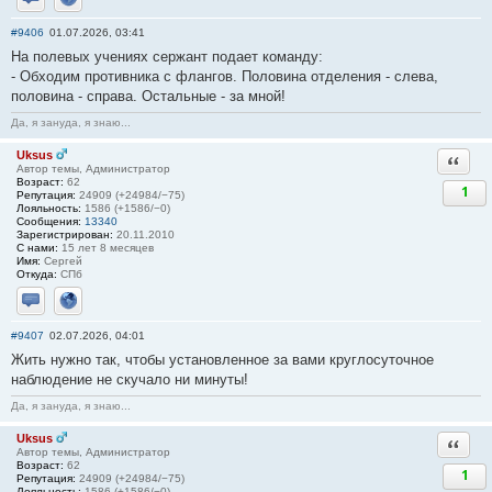
Отправить личное сообщение
Сайт
#9406
01.07.2026, 03:41
На полевых учениях сержант подает команду:
- Обходим противника с флангов. Половина отделения - слева,
половина - справа. Остальные - за мной!
Да, я зануда, я знаю...
Uksus
Ответи
Автор темы, Администратор
Возраст:
62
1
Репутация:
24909 (+24984/−75)
Лояльность:
1586 (+1586/−0)
Сообщения:
13340
Зарегистрирован:
20.11.2010
С нами:
15 лет 8 месяцев
Имя:
Сергей
Откуда:
СПб
Отправить личное сообщение
Сайт
#9407
02.07.2026, 04:01
Жить нужно так, чтобы установленное за вами круглосуточное
наблюдение не скучало ни минуты!
Да, я зануда, я знаю...
Uksus
Ответи
Автор темы, Администратор
Возраст:
62
1
Репутация:
24909 (+24984/−75)
Лояльность:
1586 (+1586/−0)