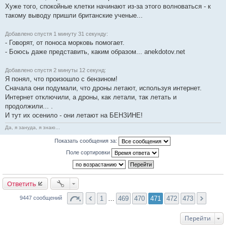
Хуже того, спокойные клетки начинают из-за этого волноваться - к
такому выводу пришли британские ученые...
Добавлено спустя 1 минуту 31 секунду:
- Говорят, от поноса морковь помогает.
- Боюсь даже представить, каким образом... anekdotov.net
Добавлено спустя 2 минуты 12 секунд:
Я понял, что произошло с бензином!
Сначала они подумали, что дроны летают, используя интернет.
Интернет отключили, а дроны, как летали, так летать и
продолжили... .
И тут их осенило - они летают на БЕНЗИНЕ!
Да, я зануда, я знаю...
Показать сообщения за:
Поле сортировки
Ответить
1
…
469
470
471
472
473
9447 сообщений
Перейти