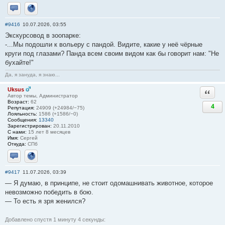
Отправить личное сообщение
Сайт
#9416
10.07.2026, 03:55
Экскурсовод в зоопарке:
-...Мы подошли к вольеру с пандой. Видите, какие у неё чёрные
круги под глазами? Панда всем своим видом как бы говорит нам: "Не
бухайте!"
Да, я зануда, я знаю...
Uksus
Ответи
Автор темы, Администратор
Возраст:
62
4
Репутация:
24909 (+24984/−75)
Лояльность:
1586 (+1586/−0)
Сообщения:
13340
Зарегистрирован:
20.11.2010
С нами:
15 лет 8 месяцев
Имя:
Сергей
Откуда:
СПб
Отправить личное сообщение
Сайт
#9417
11.07.2026, 03:39
— Я думаю, в принципе, не стоит одомашнивать животное, которое
невозможно победить в бою.
— То есть я зря женился?
Добавлено спустя 1 минуту 4 секунды: