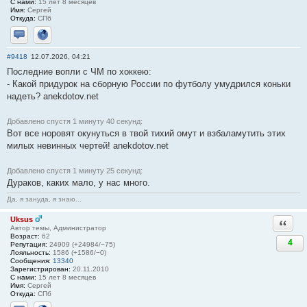
С нами:
15 лет 8 месяцев
Имя:
Сергей
Откуда:
СПб
Отправить личное сообщение
Сайт
#9418
12.07.2026, 04:21
Последние вопли с ЧМ по хоккею:
- Какой придурок на сборную России по футболу умудрился коньки
надеть? anekdotov.net
Добавлено спустя 1 минуту 40 секунд:
Вот все норовят окунуться в твой тихий омут и взбаламутить этих
милых невинных чертей! anekdotov.net
Добавлено спустя 1 минуту 25 секунд:
Дураков, каких мало, у нас много.
Да, я зануда, я знаю...
Uksus
Ответи
Автор темы, Администратор
Возраст:
62
4
Репутация:
24909 (+24984/−75)
Лояльность:
1586 (+1586/−0)
Сообщения:
13340
Зарегистрирован:
20.11.2010
С нами:
15 лет 8 месяцев
Имя:
Сергей
Откуда:
СПб