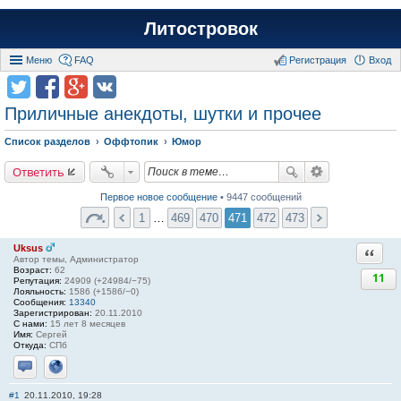
Литостровок
Меню
FAQ
Регистрация
Вход
Приличные анекдоты, шутки и прочее
Список разделов
Оффтопик
Юмор
Ответить
Первое новое сообщение
• 9447 сообщений
1
…
469
470
471
472
473
Uksus
Ответи
Автор темы, Администратор
Возраст:
62
11
Репутация:
24909 (+24984/−75)
Лояльность:
1586 (+1586/−0)
Сообщения:
13340
Зарегистрирован:
20.11.2010
С нами:
15 лет 8 месяцев
Имя:
Сергей
Откуда:
СПб
Отправить личное сообщение
Сайт
#1
20.11.2010, 19:28