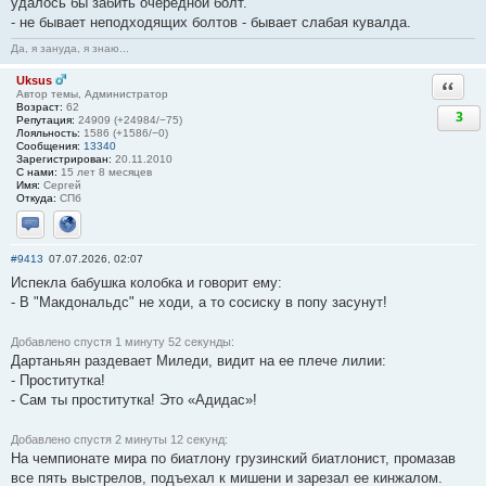
удалось бы забить очередной болт.
- не бывает неподходящих болтов - бывает слабая кувалда.
Да, я зануда, я знаю...
Uksus
Ответи
Автор темы, Администратор
Возраст:
62
3
Репутация:
24909 (+24984/−75)
Лояльность:
1586 (+1586/−0)
Сообщения:
13340
Зарегистрирован:
20.11.2010
С нами:
15 лет 8 месяцев
Имя:
Сергей
Откуда:
СПб
Отправить личное сообщение
Сайт
#9413
07.07.2026, 02:07
Испекла бабушка колобка и говорит ему:
- В "Макдональдс" не ходи, а то сосиску в попу засунут!
Добавлено спустя 1 минуту 52 секунды:
Дартаньян раздевает Миледи, видит на ее плече лилии:
- Проститутка!
- Сам ты проститутка! Это «Адидас»!
Добавлено спустя 2 минуты 12 секунд:
На чемпионате мира по биатлону грузинский биатлонист, промазав
все пять выстрелов, подъехал к мишени и зарезал ее кинжалом.