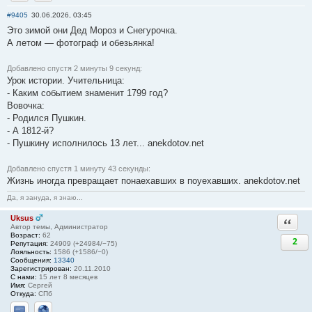
Отправить личное сообщение
Сайт
#9405
30.06.2026, 03:45
Это зимой они Дед Мороз и Снегурочка.
А летом — фотограф и обезьянка!
Добавлено спустя 2 минуты 9 секунд:
Урок истории. Учительница:
- Каким событием знаменит 1799 год?
Вовочка:
- Родился Пушкин.
- А 1812-й?
- Пушкину исполнилось 13 лет... anekdotov.net
Добавлено спустя 1 минуту 43 секунды:
Жизнь иногда превращает понаехавших в поуехавших. anekdotov.net
Да, я зануда, я знаю...
Uksus
Ответи
Автор темы, Администратор
Возраст:
62
2
Репутация:
24909 (+24984/−75)
Лояльность:
1586 (+1586/−0)
Сообщения:
13340
Зарегистрирован:
20.11.2010
С нами:
15 лет 8 месяцев
Имя:
Сергей
Откуда:
СПб