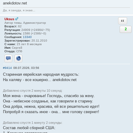
anekdotov.net
Да, я зануда, я знаю...
Uksus
Ответи
Автор темы, Администратор
Возраст:
62
2
Репутация:
24909 (+24984/−75)
Лояльность:
1586 (+1586/−0)
Сообщения:
13340
Зарегистрирован:
20.11.2010
С нами:
15 лет 8 месяцев
Имя:
Сергей
Откуда:
СПб
Отправить личное сообщение
Сайт
#9414
08.07.2026, 03:56
Старинная еврейская народная мудрость:
На халяву - все кошерно... anekdotov.net
Добавлено спустя 2 минуты 10 секунд:
Моя жена - очарованье! Господь, спасибо за жену.
Она - небесное созданье, как говорили в старину.
Она добра, нежна, красива, ей все решительно идет!
Попробуй я сказать иное - она... мне голову свернет!
Добавлено спустя 1 минуту 2 секунды:
Состав любой сборной США: