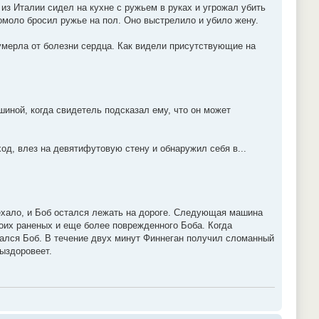
 из Италии сидел на кухне с ружьем в руках и угрожал убить
Ромоло бросил ружье на пол. Оно выстрелило и убило жену.
а умерла от болезни сердца. Как видели присутствующие на
шиной, когда свидетель подсказал ему, что он может
од, влез на девятифутовую стену и обнаружил себя в...
уехало, и Боб остался лежать на дороге. Следующая машина
роих раненых и еще более поврежденного Боба. Когда
ался Боб. В течение двух минут Финнеган получил сломанный
выздоровеет.