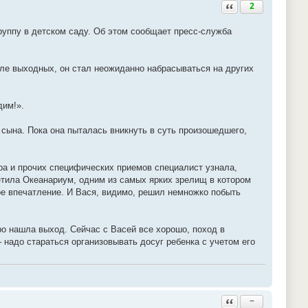
Ответить с цитатой
2
группу в детском саду. Об этом сообщает пресс-служба
сле выходных, он стал неожиданно набрасываться на других
дим!».
сына. Пока она пыталась вникнуть в суть произошедшего,
ера и прочих специфических приемов специалист узнала,
етила Океанариум, одним из самых ярких зрелищ в котором
е впечатление. И Вася, видимо, решил немножко побыть
ро нашла выход. Сейчас с Васей все хорошо, поход в
 надо стараться организовывать досуг ребенка с учетом его
Ответить с цитатой
−