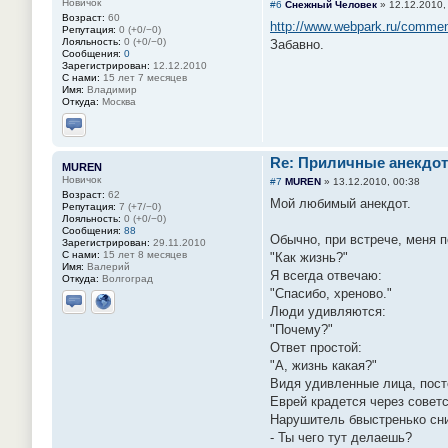
Новичок
#6
Снежный Человек
»
12.12.2010,
Возраст:
60
http://www.webpark.ru/comme
Репутация:
0 (+0/−0)
Лояльность:
0 (+0/−0)
Забавно.
Сообщения:
0
Зарегистрирован:
12.12.2010
С нами:
15 лет 7 месяцев
Имя:
Владимир
Откуда:
Москва
Отправить личное сообщение
Re: Приличные анекдот
MUREN
Новичок
#7
MUREN
»
13.12.2010, 00:38
Возраст:
62
Мой любимый анекдот.
Репутация:
7 (+7/−0)
Лояльность:
0 (+0/−0)
Сообщения:
88
Обычно, при встрече, меня 
Зарегистрирован:
29.11.2010
С нами:
15 лет 8 месяцев
"Как жизнь?"
Имя:
Валерий
Я всегда отвечаю:
Откуда:
Волгоград
"Спасибо, хреново."
Люди удивляются:
Отправить личное сообщение
Сайт
"Почему?"
Ответ простой:
"А, жизнь какая?"
Видя удивленные лица, пост
Еврей крадется через советс
Нарушитель бвыстренько сни
- Ты чего тут делаешь?