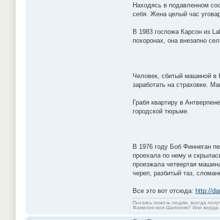
Находясь в подавленном сост
себя. Жена целый час уговар
В 1983 госпожа Карсон из La
похоронах, она внезапно сел
Человек, сбитый машиной в Н
заработать на страховке. М
Грабя квартиру в Антверпене
городской тюрьме.
В 1976 году Боб Финнеган пе
проехала по нему и скрылас
проезжала четвертая машина
череп, разбитый таз, сломан
Все это вот отсюда:
http://d
Пытаясь помочь людям, всегда полу
Фамилия моя Шапокляк? Или морда