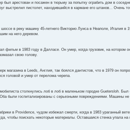
р был арестован и посажен в тюрьму за попытку ограбить дом в соседне
руг выстрелил пистолет, находившийся в кармане его штанов... Очень т
шоссе в реку машину 45-летнего Викторио Луиса в Неаполе, Италия в 19
авшим на него деревом.
л фильм в 1983 году в Далласе. Он умер, когда грузовик, на котором о
змазал свою голову.
ерк магазина в Leeds, Англия, так боялся дантистов, что в 1979 он поп
лся головой и умер от перелома черепа.
мобилиста столкнулись лоб в лоб в маленьком городке Guetersloh. Был
. Оба были госпитализированы с серьезными повреждениями. Машины не
рики в Providence, чудом избежал смерти, когда в 1983 ураганный вет
да, чтобы поискать некоторые материалы. Оставшаяся стенка упала на н