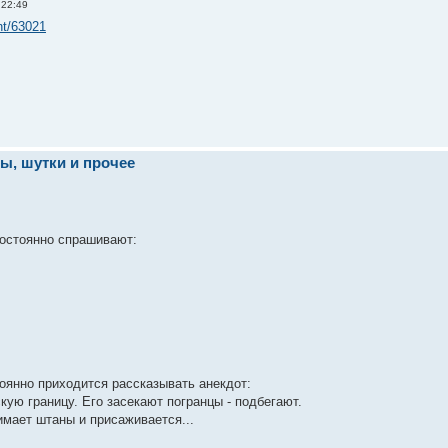
 22:49
nt/63021
ы, шутки и прочее
постоянно спрашивают:
оянно приходится рассказывать анекдот:
кую границу. Его засекают погранцы - подбегают.
мает штаны и присаживается...