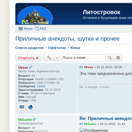
Литостровок
Островок в бушующем море ли
Меню
FAQ
Приличные анекдоты, шутки и прочее
Список разделов
Оффтопик
Юмор
Ответить
#1
Uksus
»
20.11.2010, 19:28
Uksus
Автор темы, Администратор
Эта тема предназначена дл
Возраст:
62
Репутация:
24909 (+24984/−75)
Лояльность:
1586 (+1586/−0)
Сообщения:
13340
Да, я зануда, я знаю...
Зарегистрирован:
20.11.2010
С нами:
15 лет 8 месяцев
Имя:
Сергей
Откуда:
СПб
Отправить личное сообщение
Сайт
Re: Приличные анекдот
MrGuner
Супермодератор
#2
MrGuner
»
25.11.2010, 21:43
Возраст:
44
Репутация:
6 (+7/−1)