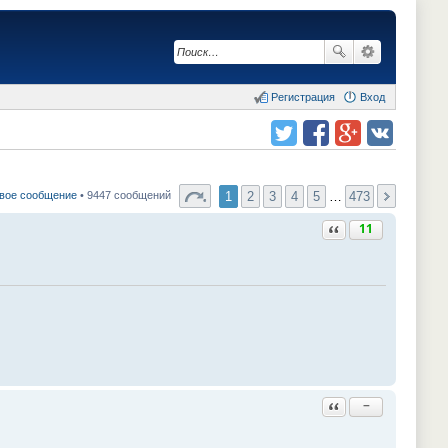
Регистрация
Вход
Поделиться в twitter.com
Поделиться в facebook.com
Поделиться в Google Plus
Поделиться в vk.com
1
2
3
4
5
…
473
вое сообщение
• 9447 сообщений
Ответить с цитатой
11
Ответить с цитатой
−