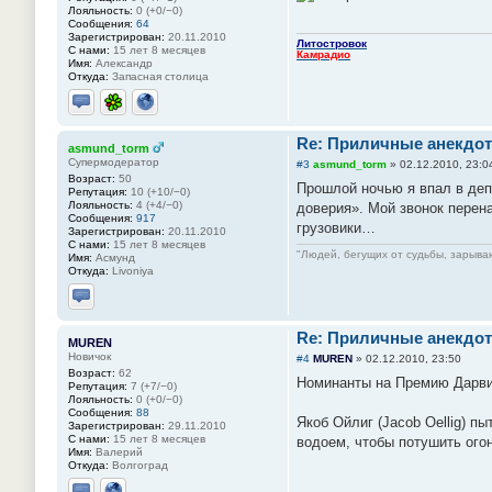
Лояльность:
0 (+0/−0)
Сообщения:
64
Зарегистрирован:
20.11.2010
Литостровок
С нами:
15 лет 8 месяцев
Камрадио
Имя:
Александр
Откуда:
Запасная столица
Отправить личное сообщение
ICQ
Сайт
Re: Приличные анекдот
asmund_torm
Супермодератор
#3
asmund_torm
»
02.12.2010, 23:0
Возраст:
50
Прошлой ночью я впал в деп
Репутация:
10 (+10/−0)
Лояльность:
4 (+4/−0)
доверия». Мой звонок перена
Сообщения:
917
грузовики…
Зарегистрирован:
20.11.2010
С нами:
15 лет 8 месяцев
"Людей, бегущих от судьбы, зарываю
Имя:
Асмунд
Откуда:
Livoniya
Отправить личное сообщение
Re: Приличные анекдот
MUREN
Новичок
#4
MUREN
»
02.12.2010, 23:50
Возраст:
62
Номинанты на Премию Дарви
Репутация:
7 (+7/−0)
Лояльность:
0 (+0/−0)
Сообщения:
88
Якоб Ойлиг (Jacob Oellig) п
Зарегистрирован:
29.11.2010
С нами:
15 лет 8 месяцев
водоем, чтобы потушить огон
Имя:
Валерий
Откуда:
Волгоград