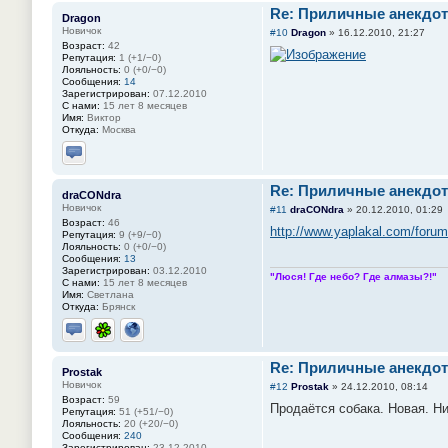
Re: Приличные анекдот
Dragon
Новичок
#10
Dragon
»
16.12.2010, 21:27
Возраст:
42
Репутация:
1 (+1/−0)
Лояльность:
0 (+0/−0)
Сообщения:
14
Зарегистрирован:
07.12.2010
С нами:
15 лет 8 месяцев
Имя:
Виктор
Откуда:
Москва
Отправить личное сообщение
Re: Приличные анекдот
draCONdra
Новичок
#11
draCONdra
»
20.12.2010, 01:29
Возраст:
46
http://www.yaplakal.com/forum
Репутация:
9 (+9/−0)
Лояльность:
0 (+0/−0)
Сообщения:
13
Зарегистрирован:
03.12.2010
"Люся! Где небо? Где алмазы?!"
С нами:
15 лет 8 месяцев
Имя:
Светлана
Откуда:
Брянск
Отправить личное сообщение
ICQ
Сайт
Re: Приличные анекдот
Prostak
Новичок
#12
Prostak
»
24.12.2010, 08:14
Возраст:
59
Продаётся собака. Новая. Ни
Репутация:
51 (+51/−0)
Лояльность:
20 (+20/−0)
Сообщения:
240
Зарегистрирован:
23.12.2010