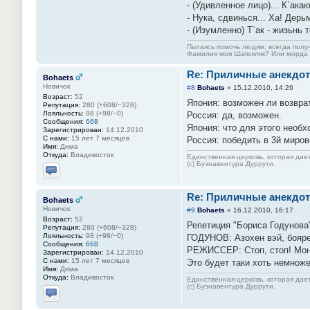
- (Удивленное лицо)... К`акаю
- Нука, сдвинься... Ха! Дерьм
- (Изумленно) Т`ак - жизьнь т
Пытаясь помочь людям, всегда полу
Фамилия моя Шапокляк? Или морда
Re: Приличные анекдот
Bohaets
Новичок
#8
Bohaets
»
15.12.2010, 14:26
Возраст:
52
Япония: возможен ли возвра
Репутация:
280 (+608/−328)
Лояльность:
98 (+98/−0)
Россия: да, возможен.
Сообщения:
668
Япония: что для этого необ
Зарегистрирован:
14.12.2010
С нами:
15 лет 7 месяцев
Россия: победить в 3й миров
Имя:
Дима
Откуда:
Владивосток
Единственная церковь, которая дает
(с) Буэнавентура Дуррути.
Отправить личное сообщение
Re: Приличные анекдот
Bohaets
Новичок
#9
Bohaets
»
16.12.2010, 16:17
Возраст:
52
Репетиция "Бориса Годунова"
Репутация:
280 (+608/−328)
Лояльность:
98 (+98/−0)
ГОДУНОВ: Азохен вэй, бояре
Сообщения:
668
РЕЖИССЕР: Стоп, стоп! Моня,
Зарегистрирован:
14.12.2010
С нами:
15 лет 7 месяцев
Это будет таки хоть немноже
Имя:
Дима
Откуда:
Владивосток
Единственная церковь, которая дает
(с) Буэнавентура Дуррути.
Отправить личное сообщение