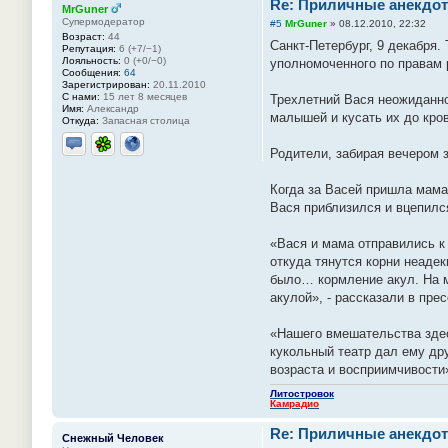
Re: Приличные анекдот
MrGuner
Супермодератор
#5
MrGuner
»
08.12.2010, 22:32
Возраст:
44
Санкт-Петербург, 9 декабря
Репутация:
6 (+7/−1)
Лояльность:
0 (+0/−0)
уполномоченного по правам 
Сообщения:
64
Зарегистрирован:
20.11.2010
С нами:
15 лет 8 месяцев
Трехлетний Вася неожиданно
Имя:
Александр
малышей и кусать их до кров
Откуда:
Запасная столица
Родители, забирая вечером 
Отправить личное сообщение
ICQ
Сайт
Когда за Васей пришла мама
Вася приблизился и вцепилс
«Вася и мама отправились к
откуда тянутся корни неаде
было… кормление акул. На м
акулой», - рассказали в пре
«Нашего вмешательства здес
кукольный театр дал ему дру
возраста и восприимчивости
Литостровок
Камрадио
Re: Приличные анекдот
Снежный Человек