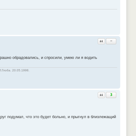
Ответить с цитатой
−
трашно обрадовались, и спросили, умею ли я водить
.Глоба. 20.05.1998.
Ответить с цитатой
3
друг подумал, что это будет больно, и прыгнул в близлежащий