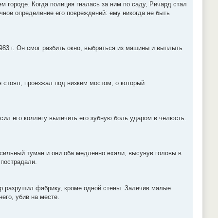
м городе. Когда полиция гналась за ним по саду, Ричард стал
очное определение его повреждений: ему никогда не быть
83 г. Он смог разбить окно, выбраться из машины и выплыть
н стоял, проезжал под низким мостом, о который
росил его коллегу вылечить его зубную боль ударом в челюсть.
 сильный туман и они оба медленно ехали, высунув головы в
 пострадали.
ер разрушил фабрику, кроме одной стены. Залечив малые
его, убив на месте.