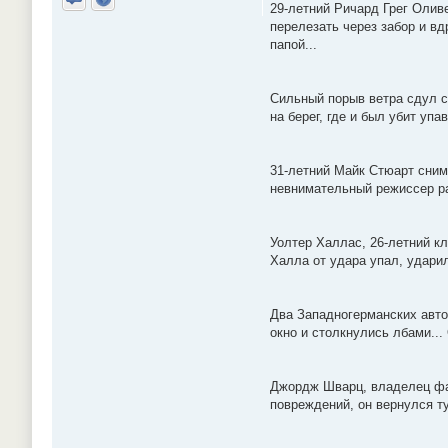
29-летний Ричард Грег Оливе
Отправить личное сообщение
Сайт
перелезать через забор и вд
папой...
Сильный порыв ветра сдул с 
на берег, где и был убит уп
31-летний Майк Стюарт снима
невнимательный режиссер ра
Уолтер Халлас, 26-летний кл
Халла от удара упал, удари
Два Западногерманских авто
окно и столкнулись лбами..
Джордж Шварц, владелец фаб
повреждений, он вернулся ту