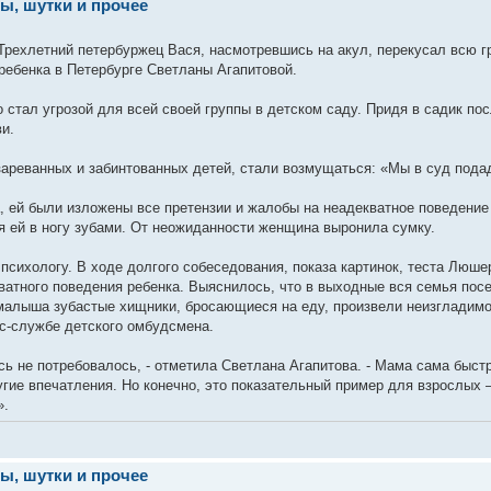
ы, шутки и прочее
. Трехлетний петербуржец Вася, насмотревшись на акул, перекусал всю 
ребенка в Петербурге Светланы Агапитовой.
 стал угрозой для всей своей группы в детском саду. Придя в садик по
и.
зареванных и забинтованных детей, стали возмущаться: «Мы в суд пода
, ей были изложены все претензии и жалобы на неадекватное поведение 
я ей в ногу зубами. От неожиданности женщина выронила сумку.
 психологу. В ходе долгого собеседования, показа картинок, теста Люш
кватного поведения ребенка. Выяснилось, что в выходные вся семья пос
алыша зубастые хищники, бросающиеся на еду, произвели неизгладимо
сс-службе детского омбудсмена.
ь не потребовалось, - отметила Светлана Агапитова. - Мама сама быст
гие впечатления. Но конечно, это показательный пример для взрослых –
».
ы, шутки и прочее