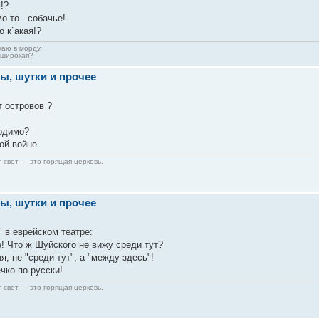
!?
о то - собачье!
о к`акая!?
чаю в морду.
 широкая?
ы, шутки и прочее
т островов ?
ходимо?
ой войне.
 свет — это горящая церковь.
ы, шутки и прочее
 в еврейском театре:
! Что ж Шуйского не вижу среди тут?
 не "среди тут", а "между здесь"!
чко по-русски!
 свет — это горящая церковь.