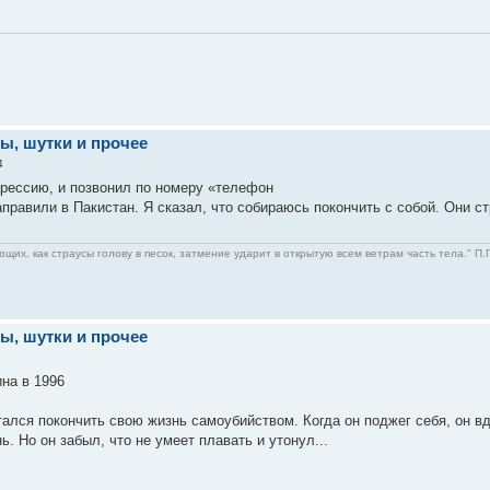
ы, шутки и прочее
4
рессию, и позвонил по номеру «телефон
правили в Пакистан. Я сказал, что собираюсь покончить с собой. Они с
щих, как страусы голову в песок, затмение ударит в открытую всем ветрам часть тела." П.П
ы, шутки и прочее
на в 1996
ытался покончить свою жизнь самоубийством. Когда он поджег себя, он в
ь. Но он забыл, что не умеет плавать и утонул...