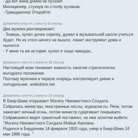
- Да вот жена домой не пускает.
Милиционер, стукнув по столбу кулаком:
- Гражданочка! Откройте!
Добавлено спустя 1 минуту 8 секунд:
Два мужика разговаривают:
- Знаешь, купил дочке скрипку, думал в музыкальной школе учиться
будет. Но из этого ничего не вышло, лежит инструмент дома и
пылится.
- У меня та же история: купил я теще чемодан...
Добавлено спустя 2 минуты 18 секунд:
Настоящий воин понимает важность занятия стратегически
выгодного положения.
Поэтому мужчина в первую очередь контролирует диван и
холодильник. anekdotov.net
Добавлено спустя 2 минуты 14 секунд:
В Беер-Шеве открывают Могилу Неизвестного Солдата.
Собрались министры, иностранные послы, журналисты. Речи, потом
зажигают вечный огонь, потом министр сдергивает покрывало.
Собравшиеся видят гранитный постамент, на нем золотом выбито:
"Могила Неизвестного Солдата Мойше Каплана.
Родился в Бердичеве 14 февраля 1910 года, умер в Беер-Шеве 24
мая 1996 года. "