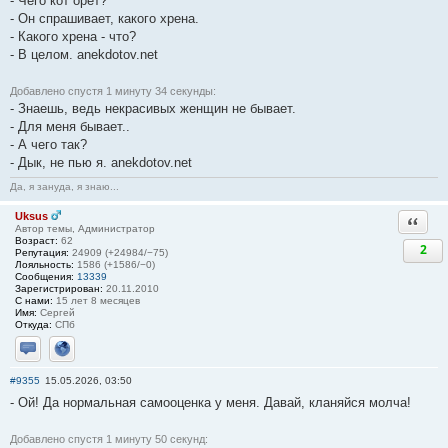
- Чего кот орёт?
- Он спрашивает, какого хрена.
- Какого хрена - что?
- В целом. anekdotov.net
Добавлено спустя 1 минуту 34 секунды:
- Знаешь, ведь некрасивых женщин не бывает.
- Для меня бывает..
- А чего так?
- Дык, не пью я. anekdotov.net
Да, я зануда, я знаю...
Uksus
Ответи
Автор темы, Администратор
Возраст:
62
2
Репутация:
24909 (+24984/−75)
Лояльность:
1586 (+1586/−0)
Сообщения:
13339
Зарегистрирован:
20.11.2010
С нами:
15 лет 8 месяцев
Имя:
Сергей
Откуда:
СПб
Отправить личное сообщение
Сайт
#9355
15.05.2026, 03:50
- Ой! Да нормальная самооценка у меня. Давай, кланяйся молча!
Добавлено спустя 1 минуту 50 секунд: