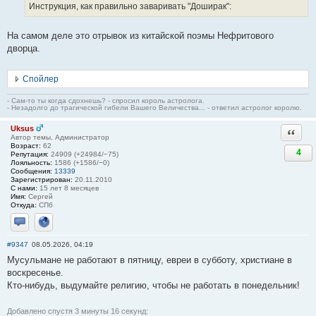
Инструкция, как правильно заваривать "Доширак":
На самом деле это отрывок из китайской поэмы Нефритового
дворца.
Спойлер
- Сам-то ты когда сдохнешь? - спросил король астролога.
- Незадолго до трагической гибели Вашего Величества... - ответил астролог королю.
Uksus
Ответи
Автор темы, Администратор
Возраст:
62
4
Репутация:
24909 (+24984/−75)
Лояльность:
1586 (+1586/−0)
Сообщения:
13339
Зарегистрирован:
20.11.2010
С нами:
15 лет 8 месяцев
Имя:
Сергей
Откуда:
СПб
Отправить личное сообщение
Сайт
#9347
08.05.2026, 04:19
Мусульмане не работают в пятницу, евреи в субботу, христиане в
воскресенье.
Кто-нибудь, выдумайте религию, чтобы не работать в понедельник!
Добавлено спустя 3 минуты 16 секунд: