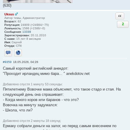
(630)
Uksus
Ответи
Автор темы, Администратор
Возраст:
62
2
Репутация:
24909 (+24984/−75)
Лояльность:
1586 (+1586/−0)
Сообщения:
13339
Зарегистрирован:
20.11.2010
С нами:
15 лет 8 месяцев
Имя:
Сергей
Откуда:
СПб
Отправить личное сообщение
Сайт
#9359
18.05.2026, 04:26
Самый короткий английский анекдот:
"Проходит ирландец мимо бара... " anekdotov.net
Добавлено спустя 1 минуту 53 секунды:
Пятилетнему Вовочке мама объясняет, что такое стадо и стая. На
следующий день она спрашивает:
- Когда много коров или баранов - что это?
Вовочка на минуту задумался:
- Школа, что ли?
Добавлено спустя 2 минуты 18 секунд:
Ермаку собрали деньги на залог, но перед самым внесением по