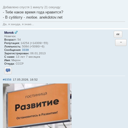
Добавлено спустя 1 минуту 21 секунду:
- Тебе какое время года нравится?
- В субботу - любое. anekdotov.net
Да, я зануда, я знаю...
Morok
Ответи
Новичок
Возраст:
54
−
Репутация:
14254 (+14309/−55)
Лояльность:
5084 (+5090/−6)
Сообщения:
3338
Зарегистрирован:
06.01.2013
С нами:
13 лет 7 месяцев
Имя:
Мирон
Откуда:
СССР
Отправить личное сообщение
#9358
17.05.2026, 16:52