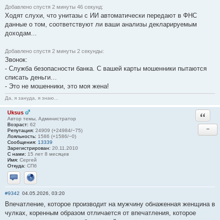
Добавлено спустя 2 минуты 46 секунд:
Ходят слухи, что унитазы с ИИ автоматически передают в ФНС
данные о том, соответствуют ли ваши анализы декларируемым
доходам...
Добавлено спустя 2 минуты 2 секунды:
Звонок:
- Служба безопасности банка. С вашей карты мошенники пытаются
списать деньги…
- Это не мошенники, это моя жена!
Да, я зануда, я знаю...
Uksus
Ответи
Автор темы, Администратор
Возраст:
62
−
Репутация:
24909 (+24984/−75)
Лояльность:
1586 (+1586/−0)
Сообщения:
13339
Зарегистрирован:
20.11.2010
С нами:
15 лет 8 месяцев
Имя:
Сергей
Откуда:
СПб
Отправить личное сообщение
Сайт
#9342
04.05.2026, 03:20
Впечатление, которое производит на мужчину обнаженная женщина в
чулках, коренным образом отличается от впечатления, которое