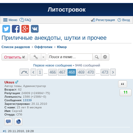
Литостровок
Меню
FAQ
Регистрация
Вход
Приличные анекдоты, шутки и прочее
Список разделов
Оффтопик
Юмор
Ответить
Первое новое сообщение
• 9446 сообщений
1
…
466
467
468
469
470
…
473
Uksus
Ответи
Автор темы, Администратор
Возраст:
62
11
Репутация:
24909 (+24984/−75)
Лояльность:
1586 (+1586/−0)
Сообщения:
13339
Зарегистрирован:
20.11.2010
С нами:
15 лет 8 месяцев
Имя:
Сергей
Откуда:
СПб
Отправить личное сообщение
Сайт
#1
20.11.2010, 19:28