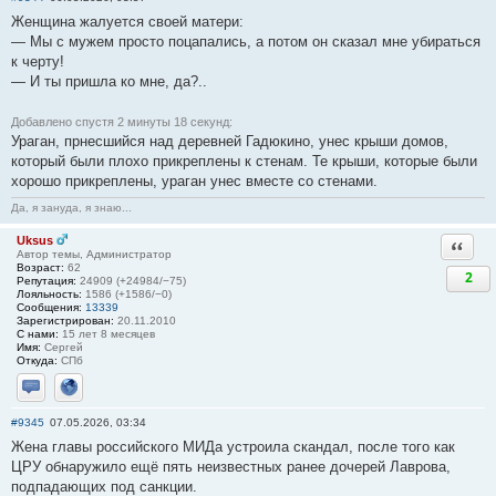
Женщина жалуется своей матери:
— Мы с мужем просто поцапались, а потом он сказал мне убираться
к черту!
— И ты пришла ко мне, да?..
Добавлено спустя 2 минуты 18 секунд:
Ураган, прнесшийся над деревней Гадюкино, унес крыши домов,
который были плохо прикреплены к стенам. Те крыши, которые были
хорошо прикреплены, ураган унес вместе со стенами.
Да, я зануда, я знаю...
Uksus
Ответи
Автор темы, Администратор
Возраст:
62
2
Репутация:
24909 (+24984/−75)
Лояльность:
1586 (+1586/−0)
Сообщения:
13339
Зарегистрирован:
20.11.2010
С нами:
15 лет 8 месяцев
Имя:
Сергей
Откуда:
СПб
Отправить личное сообщение
Сайт
#9345
07.05.2026, 03:34
Жена главы российского МИДа устроила скандал, после того как
ЦРУ обнаружило ещё пять неизвестных ранее дочерей Лаврова,
подпадающих под санкции.