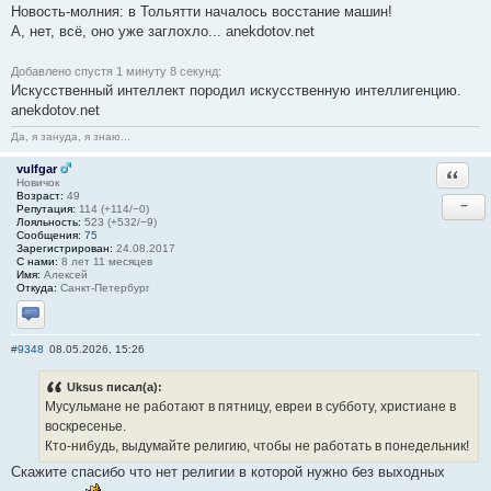
Новость-молния: в Тольятти началось восстание машин!
А, нет, всё, оно уже заглохло... anekdotov.net
Добавлено спустя 1 минуту 8 секунд:
Искусственный интеллект породил искусственную интеллигенцию.
anekdotov.net
Да, я зануда, я знаю...
vulfgar
Ответи
Новичок
Возраст:
49
−
Репутация:
114 (+114/−0)
Лояльность:
523 (+532/−9)
Сообщения:
75
Зарегистрирован:
24.08.2017
С нами:
8 лет 11 месяцев
Имя:
Алексей
Откуда:
Санкт-Петербург
Отправить личное сообщение
#9348
08.05.2026, 15:26
Uksus писал(а):
Мусульмане не работают в пятницу, евреи в субботу, христиане в
воскресенье.
Кто-нибудь, выдумайте религию, чтобы не работать в понедельник!
Скажите спасибо что нет религии в которой нужно без выходных