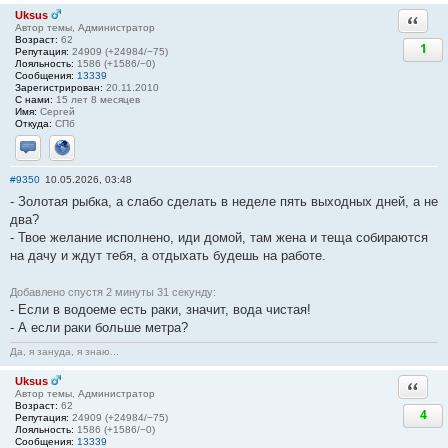
Uksus
Ответи
Автор темы, Администратор
Возраст:
62
1
Репутация:
24909 (+24984/−75)
Лояльность:
1586 (+1586/−0)
Сообщения:
13339
Зарегистрирован:
20.11.2010
С нами:
15 лет 8 месяцев
Имя:
Сергей
Откуда:
СПб
Отправить личное сообщение
Сайт
#9350
10.05.2026, 03:48
- Золотая рыбка, а слабо сделать в неделе пять выходных дней, а не
два?
- Твое желание исполнено, иди домой, там жена и теща собираются
на дачу и ждут тебя, а отдыхать будешь на работе.
Добавлено спустя 2 минуты 31 секунду:
- Если в водоеме есть раки, значит, вода чистая!
- А если раки больше метра?
Да, я зануда, я знаю...
Uksus
Ответи
Автор темы, Администратор
Возраст:
62
4
Репутация:
24909 (+24984/−75)
Лояльность:
1586 (+1586/−0)
Сообщения:
13339