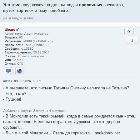
Эта тема предназначена для выкладки
приличных
анекдотов,
шуток, картинок и тому подобного.
Да, я зануда, я знаю...
Uksus
Ответи
Автор темы, Администратор
Возраст:
62
3
Репутация:
24909 (+24984/−75)
Лояльность:
1586 (+1586/−0)
Сообщения:
13339
Зарегистрирован:
20.11.2010
С нами:
15 лет 8 месяцев
Имя:
Сергей
Откуда:
СПб
Отправить личное сообщение
Сайт
#9341
03.05.2026, 03:02
- А вы знаете, что письмо Татьяны Онегину написала не Татьяна?
- Нет, а кто?
- Пушкин!
Добавлено спустя 2 минуты 4 секунды:
- В Монголии есть такой обычай: когда в семье рождается сын - отец
сажает дерево. Если сын вырастает дураком - то это дерево
срубают. ..
- Был я в той Монголии... Степь до горизонта... anekdotov.net