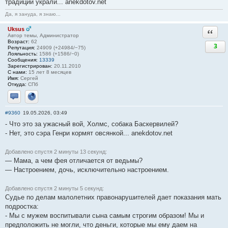
традиции украли... anekdotov.net
Да, я зануда, я знаю...
Uksus
Ответи
Автор темы, Администратор
Возраст:
62
3
Репутация:
24909 (+24984/−75)
Лояльность:
1586 (+1586/−0)
Сообщения:
13339
Зарегистрирован:
20.11.2010
С нами:
15 лет 8 месяцев
Имя:
Сергей
Откуда:
СПб
Отправить личное сообщение
Сайт
#9360
19.05.2026, 03:49
- Что это за ужасный вой, Холмс, собака Баскервилей?
- Нет, это сэра Генри кормят овсянкой... anekdotov.net
Добавлено спустя 2 минуты 13 секунд:
— Мама, а чем фея отличается от ведьмы?
— Настроением, дочь, исключительно настроением.
Добавлено спустя 2 минуты 5 секунд:
Судье по делам малолетних правонарушителей дает показания мать
подростка:
- Мы с мужем воспитывали сына самым строгим образом! Мы и
предположить не могли, что деньги, которые мы ему даем на