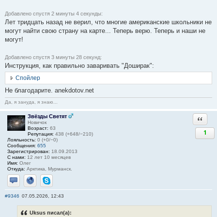
Добавлено спустя 2 минуты 4 секунды:
Лет тридцать назад не верил, что многие американские школьники не
могут найти свою страну на карте... Теперь верю. Теперь и наши не
могут!
Добавлено спустя 3 минуты 28 секунд:
Инструкция, как правильно заваривать "Доширак":
Спойлер
Не благодарите. anekdotov.net
Да, я зануда, я знаю...
Звёзды Светят
Ответи
Новичок
Возраст:
63
1
Репутация:
438 (+648/−210)
Лояльность:
0 (+0/−0)
Сообщения:
655
Зарегистрирован:
18.09.2013
С нами:
12 лет 10 месяцев
Имя:
Олег
Откуда:
Арктика, Мурманск.
Отправить личное сообщение
Сайт
Skype
#9346
07.05.2026, 12:43
Uksus писал(а):