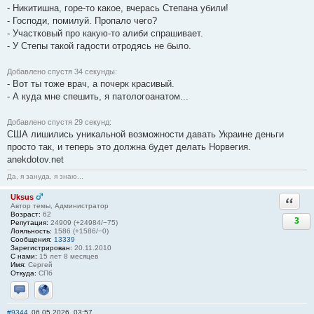
- Никитишна, горе-то какое, вчерась Степана убили!
- Господи, помилуй. Пропало чего?
- Участковый про какую-то алиби спрашивает.
- У Степы такой гадости отродясь не было.
Добавлено спустя 34 секунды:
- Вот ты тоже врач, а почерк красивый.
- А куда мне спешить, я патологоанатом...
Добавлено спустя 29 секунд:
США лишились уникальной возможности давать Украине деньги
просто так, и теперь это должна будет делать Норвегия.
anekdotov.net
Да, я зануда, я знаю...
Uksus
Ответи
Автор темы, Администратор
Возраст:
62
3
Репутация:
24909 (+24984/−75)
Лояльность:
1586 (+1586/−0)
Сообщения:
13339
Зарегистрирован:
20.11.2010
С нами:
15 лет 8 месяцев
Имя:
Сергей
Откуда:
СПб
Отправить личное сообщение
Сайт
#9344
06.05.2026, 03:57