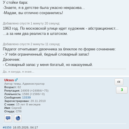
У стойки бара:
-Знаете, я в детстве была ужасно некрасива...
-Мадам, вы отлично сохранились!
Добавлено спустя 1 минуту 20 секунд:
1963 год. По московской улице идет художник - абстракционист...
...а за ним два реалиста в штатском.
Добавлено спустя 2 минуты 11 секунд:
Педагог отчитывает двоечника за блеклое по форме сочинение:
- У тебя ограниченный, бедный словарный запас!
Двоечник:
- Словарный запас у меня богатый, но наказуемый.
Да, я зануда, я знаю...
Uksus
Ответи
Автор темы, Администратор
Возраст:
62
3
Репутация:
24909 (+24984/−75)
Лояльность:
1586 (+1586/−0)
Сообщения:
13339
Зарегистрирован:
20.11.2010
С нами:
15 лет 8 месяцев
Имя:
Сергей
Откуда:
СПб
Отправить личное сообщение
Сайт
#9356
16.05.2026, 04:17