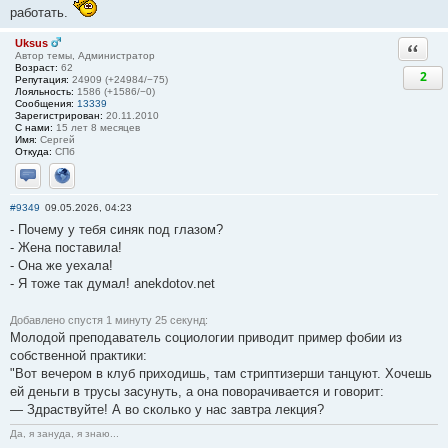
работать.
Uksus
Ответи
Автор темы, Администратор
Возраст:
62
2
Репутация:
24909 (+24984/−75)
Лояльность:
1586 (+1586/−0)
Сообщения:
13339
Зарегистрирован:
20.11.2010
С нами:
15 лет 8 месяцев
Имя:
Сергей
Откуда:
СПб
Отправить личное сообщение
Сайт
#9349
09.05.2026, 04:23
- Почему у тебя синяк под глазом?
- Жена поставила!
- Она же уехала!
- Я тоже так думал! anekdotov.net
Добавлено спустя 1 минуту 25 секунд:
Молодой преподаватель социологии приводит пример фобии из
собственной практики:
"Вот вечером в клуб приходишь, там стриптизерши танцуют. Хочешь
ей деньги в трусы засунуть, а она поворачивается и говорит:
— Здраствуйте! А во сколько у нас завтра лекция?
Да, я зануда, я знаю...