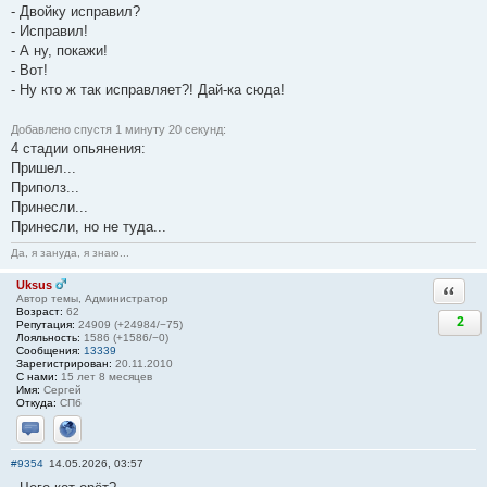
- Двойку исправил?
- Исправил!
- А ну, покажи!
- Вот!
- Ну кто ж так исправляет?! Дай-ка сюда!
Добавлено спустя 1 минуту 20 секунд:
4 стадии опьянения:
Пришел...
Приполз...
Принесли...
Принесли, но не туда...
Да, я зануда, я знаю...
Uksus
Ответи
Автор темы, Администратор
Возраст:
62
2
Репутация:
24909 (+24984/−75)
Лояльность:
1586 (+1586/−0)
Сообщения:
13339
Зарегистрирован:
20.11.2010
С нами:
15 лет 8 месяцев
Имя:
Сергей
Откуда:
СПб
Отправить личное сообщение
Сайт
#9354
14.05.2026, 03:57