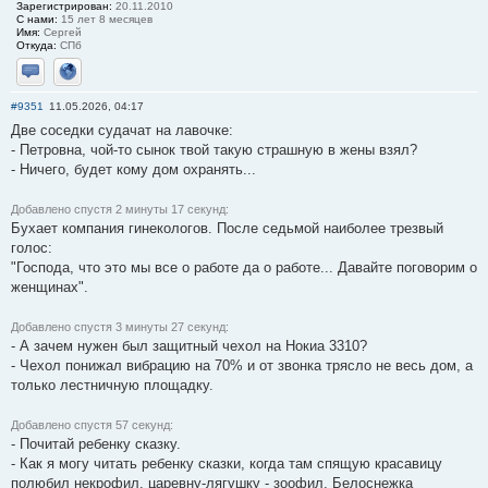
Зарегистрирован:
20.11.2010
С нами:
15 лет 8 месяцев
Имя:
Сергей
Откуда:
СПб
Отправить личное сообщение
Сайт
#9351
11.05.2026, 04:17
Две соседки судачат на лавочке:
- Петровна, чой-то сынок твой такую страшную в жены взял?
- Ничего, будет кому дом охранять...
Добавлено спустя 2 минуты 17 секунд:
Бухает компания гинекологов. После седьмой наиболее трезвый
голос:
"Господа, что это мы все о работе да о работе... Давайте поговорим о
женщинах".
Добавлено спустя 3 минуты 27 секунд:
- А зачем нужен был защитный чехол на Нокиа 3310?
- Чехол понижал вибрацию на 70% и от звонка трясло не весь дом, а
только лестничную площадку.
Добавлено спустя 57 секунд:
- Почитай ребенку сказку.
- Как я могу читать ребенку сказки, когда там спящую красавицу
полюбил некрофил, царевну-лягушку - зоофил, Белоснежка