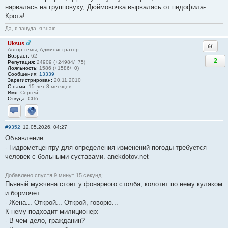
нарвалась на групповуху, Дюймовочка вырвалась от педофила-
Крота!
Да, я зануда, я знаю...
Uksus
Ответи
Автор темы, Администратор
Возраст:
62
2
Репутация:
24909 (+24984/−75)
Лояльность:
1586 (+1586/−0)
Сообщения:
13339
Зарегистрирован:
20.11.2010
С нами:
15 лет 8 месяцев
Имя:
Сергей
Откуда:
СПб
Отправить личное сообщение
Сайт
#9352
12.05.2026, 04:27
Объявление.
- Гидрометцентру для определения изменений погоды требуется
человек с больными суставами. anekdotov.net
Добавлено спустя 9 минут 15 секунд:
Пьяный мужчина стоит у фонарного столба, колотит по нему кулаком
и бормочет:
- Жена... Открой... Открой, говорю...
К нему подходит милиционер:
- В чем дело, гражданин?