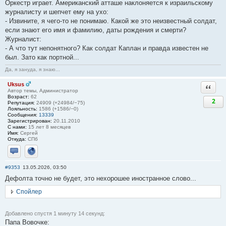
Оркестр играет. Американский атташе наклоняется к израильскому
журналисту и шепчет ему на ухо:
- Извините, я чего-то не понимаю. Какой же это неизвестный солдат,
если знают его имя и фамилию, даты рождения и смерти?
Журналист:
- А что тут непонятного? Как солдат Каплан и правда известен не
был. Зато как портной...
Да, я зануда, я знаю...
Uksus
Ответи
Автор темы, Администратор
Возраст:
62
2
Репутация:
24909 (+24984/−75)
Лояльность:
1586 (+1586/−0)
Сообщения:
13339
Зарегистрирован:
20.11.2010
С нами:
15 лет 8 месяцев
Имя:
Сергей
Откуда:
СПб
Отправить личное сообщение
Сайт
#9353
13.05.2026, 03:50
Дефолта точно не будет, это нехорошее иностранное слово...
Спойлер
Добавлено спустя 1 минуту 14 секунд:
Папа Вовочке: