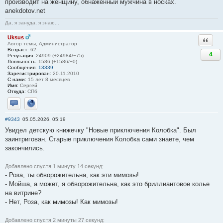
производит на женщину, обнаженный мужчина в носках.
anekdotov.net
Да, я зануда, я знаю...
Uksus
Ответи
Автор темы, Администратор
Возраст:
62
4
Репутация:
24909 (+24984/−75)
Лояльность:
1586 (+1586/−0)
Сообщения:
13339
Зарегистрирован:
20.11.2010
С нами:
15 лет 8 месяцев
Имя:
Сергей
Откуда:
СПб
Отправить личное сообщение
Сайт
#9343
05.05.2026, 05:19
Увидел детскую книжечку "Новые приключения Колобка". Был
заинтригован. Старые приключения Колобка сами знаете, чем
закончились.
Добавлено спустя 1 минуту 14 секунд:
- Роза, ты обворожительна, как эти мимозы!
- Мойша, а может, я обворожительна, как это бриллиантовое колье
на витрине?
- Нет, Роза, как мимозы! Как мимозы!
Добавлено спустя 2 минуты 27 секунд: