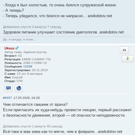
- Когда я был холостым, то очень боялся супружеской жизни.
- А теперь?
- Теперь убедился, что боялся не напрасно... anekdotov.net
Добавлено спустя 3 минуты 7 секунд:
Здоровое питание улучшает состояние диетологов. anekdotov.net
Да, я зануда, я знаю...
Uksus
Ответи
Автор темы, Администратор
Возраст:
62
2
Репутация:
24909 (+24984/−75)
Лояльность:
1586 (+1586/−0)
Сообщения:
13339
Зарегистрирован:
20.11.2010
С нами:
15 лет 8 месяцев
Имя:
Сергей
Откуда:
СПб
Отправить личное сообщение
Сайт
#9357
17.05.2026, 04:28
Чем отличается гаишник от врача?
Если пригласить их куда-нибудь провести лекцию, первый расскажет
о безопасности движения, второй — об опасности неподвижности.
Добавлено спустя 1 минуту 45 секунд:
Всё-таки в мае зима как-то мягче, чем в феврале...anekdotov.net