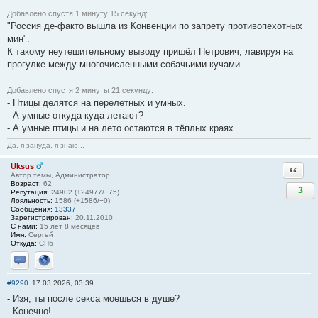
Добавлено спустя 1 минуту 15 секунд:
"Россия де-факто вышла из Конвенции по запрету противопехотных
мин".
К такому неутешительному выводу пришёл Петрович, лавируя на
прогулке между многочисленными собачьими кучами.
Добавлено спустя 2 минуты 21 секунду:
- Птицы делятся на перелетных и умных.
- А умные откуда куда летают?
- А умные птицы и на лето остаются в тёплых краях.
Да, я зануда, я знаю...
Uksus
Ответи
Автор темы, Администратор
Возраст:
62
3
Репутация:
24902 (+24977/−75)
Лояльность:
1586 (+1586/−0)
Сообщения:
13337
Зарегистрирован:
20.11.2010
С нами:
15 лет 8 месяцев
Имя:
Сергей
Откуда:
СПб
Отправить личное сообщение
Сайт
#9290
17.03.2026, 03:39
- Изя, ты после ceкса моешься в душе?
- Конечно!