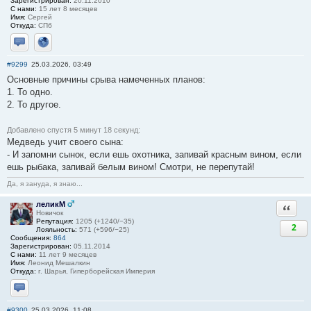
Зарегистрирован:
20.11.2010
С нами:
15 лет 8 месяцев
Имя:
Сергей
Откуда:
СПб
Отправить личное сообщение
Сайт
#9299
25.03.2026, 03:49
Основные причины срыва намеченных планов:
1. То одно.
2. То другое.
Добавлено спустя 5 минут 18 секунд:
Медведь учит своего сына:
- И запомни сынок, если ешь охотника, запивай красным вином, если
ешь рыбака, запивай белым вином! Смотри, не перепутай!
Да, я зануда, я знаю...
леликМ
Ответи
Новичок
Репутация:
1205 (+1240/−35)
2
Лояльность:
571 (+596/−25)
Сообщения:
864
Зарегистрирован:
05.11.2014
С нами:
11 лет 9 месяцев
Имя:
Леонид Мешалкин
Откуда:
г. Шарья, Гиперборейская Империя
Отправить личное сообщение
#9300
25.03.2026, 11:08