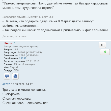
"Уважаю американцев. Никто другой не может так быстро нарисовать
мишень там, куда попала стрела".
Добавлено спустя 1 минуту 42 секунды:
- Не знаю, что подарить девушке на 8 Марта: цветы завянут,
мобильник сломается...
- Так подари ей шарик от подшипника! Оригинально, и фиг сломаешь!
Да, я зануда, я знаю...
Uksus
Ответи
Автор темы, Администратор
Возраст:
62
4
Репутация:
24902 (+24977/−75)
Лояльность:
1586 (+1586/−0)
Сообщения:
13337
Зарегистрирован:
20.11.2010
С нами:
15 лет 8 месяцев
Имя:
Сергей
Откуда:
СПб
Отправить личное сообщение
Сайт
#9282
10.03.2026, 04:17
Три этапа в жизни женщины:
Снегурочка,
Снежная королева,
Снежная баба... anekdotov.net