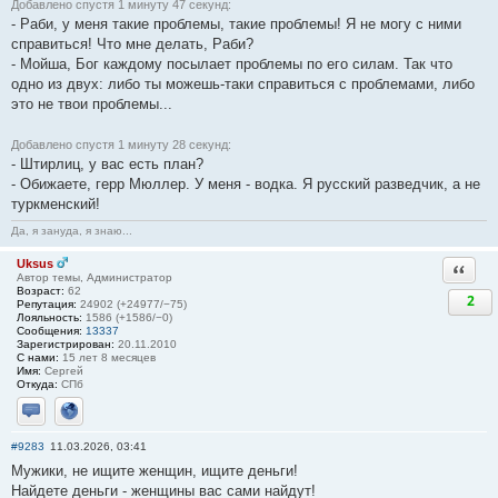
Добавлено спустя 1 минуту 47 секунд:
- Раби, у меня такие проблемы, такие проблемы! Я не могу с ними
справиться! Что мне делать, Раби?
- Мойша, Бог каждому посылает проблемы по его силам. Так что
одно из двух: либо ты можешь-таки справиться с проблемами, либо
это не твои проблемы...
Добавлено спустя 1 минуту 28 секунд:
- Штирлиц, у вас есть план?
- Обижаете, герр Мюллер. У меня - водка. Я русский разведчик, а не
туркменский!
Да, я зануда, я знаю...
Uksus
Ответи
Автор темы, Администратор
Возраст:
62
2
Репутация:
24902 (+24977/−75)
Лояльность:
1586 (+1586/−0)
Сообщения:
13337
Зарегистрирован:
20.11.2010
С нами:
15 лет 8 месяцев
Имя:
Сергей
Откуда:
СПб
Отправить личное сообщение
Сайт
#9283
11.03.2026, 03:41
Мужики, не ищите женщин, ищите деньги!
Найдете деньги - женщины вас сами найдут!