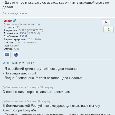
- Да это я про мужа рассказываю... как он нам в выходной спать не
давал!
Да, я зануда, я знаю...
Uksus
Ответи
Автор темы, Администратор
Возраст:
62
2
Репутация:
24902 (+24977/−75)
Лояльность:
1586 (+1586/−0)
Сообщения:
13337
Зарегистрирован:
20.11.2010
С нами:
15 лет 8 месяцев
Имя:
Сергей
Откуда:
СПб
Отправить личное сообщение
Сайт
#9286
14.03.2026, 03:47
- Я еврейский джинн, и у тебя есть два желания.
- Но всегда дают три!
- Ладно, \исполнено. У тебя осталось два желания.
Добавлено спустя 1 минуту 56 секунд:
О евреях либо хорошо, либо антисемитизм.
Добавлено спустя 5 минут 6 секунд:
В Доминиканской Республике экскурсовод показывает могилу
Христофора Колумба.
- Странно, - замечает один из туристов, - несколько лет назад я был