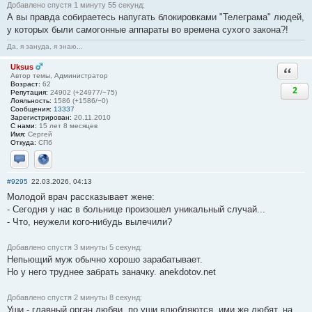
Добавлено спустя 1 минуту 55 секунд:
А вы правда собираетесь напугать блокировками "Телеграма" людей,
у которых были самогонные аппараты во времена сухого закона?!
Да, я зануда, я знаю...
Uksus
Ответи
Автор темы, Администратор
Возраст:
62
2
Репутация:
24902 (+24977/−75)
Лояльность:
1586 (+1586/−0)
Сообщения:
13337
Зарегистрирован:
20.11.2010
С нами:
15 лет 8 месяцев
Имя:
Сергей
Откуда:
СПб
Отправить личное сообщение
Сайт
#9295
22.03.2026, 04:13
Молодой врач рассказывает жене:
- Сегодня у нас в больнице произошел уникальный случай...
- Что, неужели кого-нибудь вылечили?
Добавлено спустя 3 минуты 5 секунд:
Непьющий муж обычно хорошо зарабатывает.
Но у него труднее забрать заначку. anekdotov.net
Добавлено спустя 2 минуты 8 секунд:
Уши - главный орган любви, по уши влюбляются, ими же любят, на