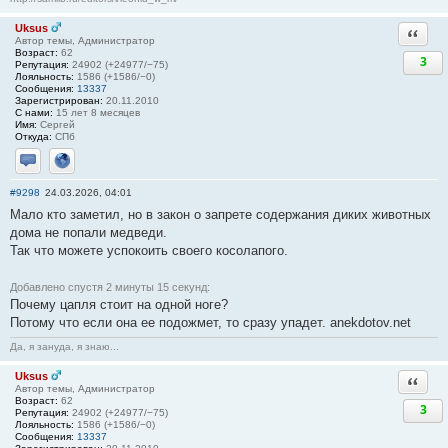
Uksus
Ответи
Автор темы, Администратор
Возраст:
62
3
Репутация:
24902 (+24977/−75)
Лояльность:
1586 (+1586/−0)
Сообщения:
13337
Зарегистрирован:
20.11.2010
С нами:
15 лет 8 месяцев
Имя:
Сергей
Откуда:
СПб
Отправить личное сообщение
Сайт
#9298
24.03.2026, 04:01
Мало кто заметил, но в закон о запрете содержания диких животных
дома не попали медведи.
Так что можете успокоить своего косолапого.
Добавлено спустя 2 минуты 15 секунд:
Почему цапля стоит на одной ноге?
Потому что если она ее подожмет, то сразу упадет. anekdotov.net
Да, я зануда, я знаю...
Uksus
Ответи
Автор темы, Администратор
Возраст:
62
3
Репутация:
24902 (+24977/−75)
Лояльность:
1586 (+1586/−0)
Сообщения:
13337