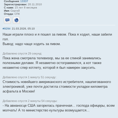
Сообщения:
13337
Зарегистрирован:
20.11.2010
С нами:
15 лет 8 месяцев
Имя:
Сергей
Откуда:
СПб
Отправить личное сообщение
Сайт
#9294
21.03.2026, 05:10
Наши играли плохо и я пошел за пивом. Пока я ходил, наши забили
гол.
Вывод: надо чаще ходить за пивом.
Добавлено спустя 29 секунд:
Пока жена смотрела телевизор, мы за ее спиной занимались
полезными делами. Я незаметно остограммился, а кот также
незаметно спер котлету, которой я был намерен закусить.
Добавлено спустя 1 минуту 51 секунду:
Стоимость новейшего американского истребителя, нашпигованного
электроникой, уже почти достигла стоимости укладки километра
асфальта в Москве!
Добавлено спустя 2 минуты 54 секунды:
- На авианосце США загорелась прачечная... господа офицеры, всем
молчать! А то министерство культуры возмущается...