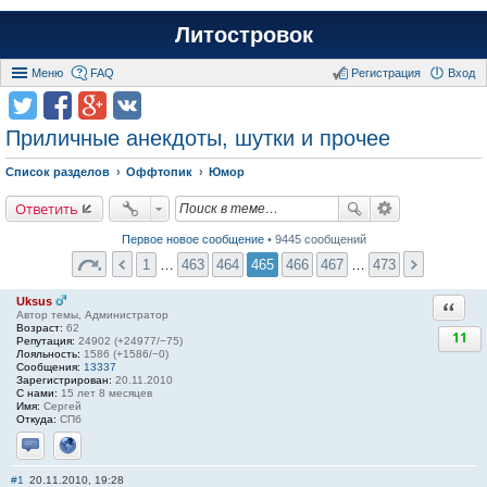
Литостровок
Меню
FAQ
Регистрация
Вход
Приличные анекдоты, шутки и прочее
Список разделов
Оффтопик
Юмор
Ответить
Первое новое сообщение
• 9445 сообщений
1
…
463
464
465
466
467
…
473
Uksus
Ответи
Автор темы, Администратор
Возраст:
62
11
Репутация:
24902 (+24977/−75)
Лояльность:
1586 (+1586/−0)
Сообщения:
13337
Зарегистрирован:
20.11.2010
С нами:
15 лет 8 месяцев
Имя:
Сергей
Откуда:
СПб
Отправить личное сообщение
Сайт
#1
20.11.2010, 19:28