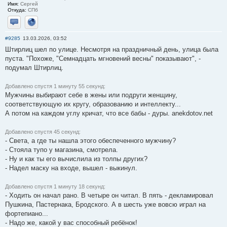
Имя:
Сергей
Откуда:
СПб
Отправить личное сообщение
Сайт
#9285
13.03.2026, 03:52
Штирлиц шел по улице. Несмотря на праздничный день, улица была
пуста. "Похоже, "Семнадцать мгновений весны" показывают", -
подумал Штирлиц.
Добавлено спустя 1 минуту 55 секунд:
Мужчины выбирают себе в жены или подруги женщину,
соответствующую их кругу, образованию и интеллекту...
А потом на каждом углу кричат, что все бабы - дуры. anekdotov.net
Добавлено спустя 45 секунд:
- Света, а где ты нашла этого обеспеченного мужчину?
- Стояла тупо у магазина, смотрела.
- Ну и как ты его вычислила из толпы других?
- Надел маску на входе, вышел - выкинул.
Добавлено спустя 1 минуту 18 секунд:
- Ходить он начал рано. В четыре он читал. В пять - декламировал
Пушкина, Пастернака, Бродского. А в шесть уже вовсю играл на
фортепиано...
- Надо же, какой у вас способный ребёнок!