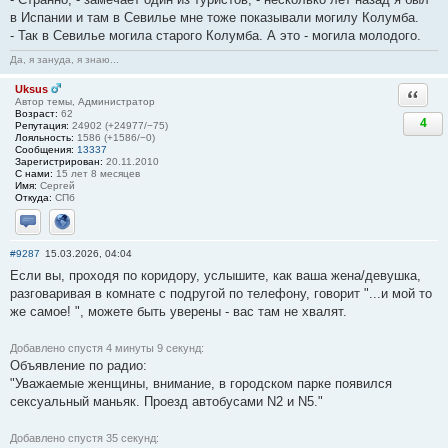
в Испании и там в Севилье мне тоже показывали могилу Колумба.
- Так в Севилье могила старого Колумба. А это - могила молодого.
Да, я зануда, я знаю...
Uksus
Ответи
Автор темы, Администратор
Возраст:
62
4
Репутация:
24902 (+24977/−75)
Лояльность:
1586 (+1586/−0)
Сообщения:
13337
Зарегистрирован:
20.11.2010
С нами:
15 лет 8 месяцев
Имя:
Сергей
Откуда:
СПб
Отправить личное сообщение
Сайт
#9287
15.03.2026, 04:04
Если вы, проходя по коридору, услышите, как ваша жена/девушка,
разговаривая в комнате с подругой по телефону, говорит "...и мой то
же самое! ", можете быть уверены - вас там не хвалят.
Добавлено спустя 4 минуты 9 секунд:
Объявление по радио:
"Уважаемые женщины, внимание, в городском парке появился
ceксуальный маньяк. Проезд автобусами N2 и N5."
Добавлено спустя 35 секунд: