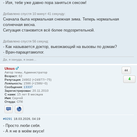
- Изя, тебе уже давно пора заняться ceксом!
Добавлено спустя 10 минут 41 секунду:
Сначала была нормальная снежная зима. Теперь нормальная
солнечная весна.
Ситуация становится всё более подозрительной.
Добавлено спустя 56 секунд:
- Как называется доктор, выезжающий на вызовы по домам?
- Врач-парацетамолог.
Да, я зануда, я знаю...
Uksus
Ответи
Автор темы, Администратор
Возраст:
62
4
Репутация:
24902 (+24977/−75)
Лояльность:
1586 (+1586/−0)
Сообщения:
13337
Зарегистрирован:
20.11.2010
С нами:
15 лет 8 месяцев
Имя:
Сергей
Откуда:
СПб
Отправить личное сообщение
Сайт
#9291
18.03.2026, 04:19
- Просто люби себя.
- А я не в моём вкусе!