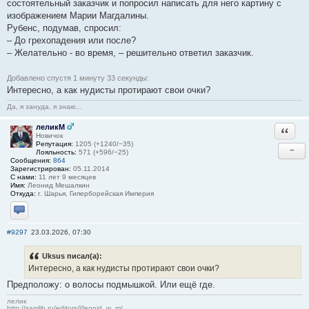
состоятельный заказчик и попросил написать для него картину с
изображением Марии Магдалины.
Рубенс, подумав, спросил:
– До грехопадения или после?
– Желательно - во время, – решительно ответил заказчик.
Добавлено спустя 1 минуту 33 секунды:
Интересно, а как нудисты протирают свои очки?
Да, я зануда, я знаю...
леликМ
Ответи
Новичок
Репутация:
1205 (+1240/−35)
−
Лояльность:
571 (+596/−25)
Сообщения:
864
Зарегистрирован:
05.11.2014
С нами:
11 лет 9 месяцев
Имя:
Леонид Мешалкин
Откуда:
г. Шарья, Гиперборейская Империя
Отправить личное сообщение
#9297
23.03.2026, 07:30
Uksus писал(а):
Интересно, а как нудисты протирают свои очки?
Предположу: о волосы подмышкой. Или ещё где.
лелик
http://samlib.ru/editors/l/leonid_w_m/