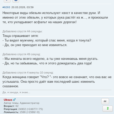
Отправить личное сообщение
Сайт
#9293
20.03.2026, 03:59
Некоторые виды обезьян используют хвост в качестве руки. И
именно от этих обезьян, у которых рука растёт из ж..., и произошли
те, кто укладывают асфальт на наших дорогах!
Добавлено спустя 44 секунды:
Теща спрашивает зятя:
- Ты видел мужчину, который спас меня, когда я тонула?
- Да, он уже приходил ко мне извиняться.
Добавлено спустя 49 секунд:
- Мы женаты всего неделю, а ты уже начинаешь меня ругать.
- Да, но ты забываешь, что я этого дожидалась два года!
Добавлено спустя 4 минуты 10 секунд:
Когда женщина говорит "Что? "- это вовсе не означает, что она вас не
услышала. Она просто даёт вам последний шанс изменить
сказанное.
Да, я зануда, я знаю...
Uksus
Ответи
Автор темы, Администратор
Возраст:
62
2
Репутация:
24902 (+24977/−75)
Лояльность:
1586 (+1586/−0)