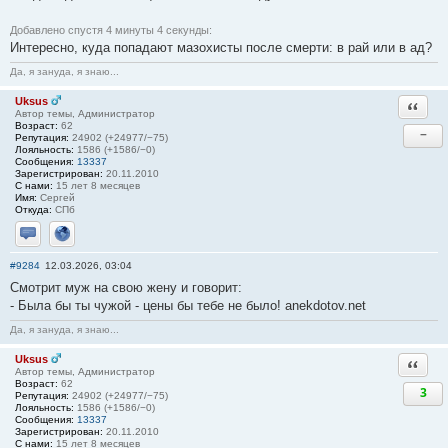
Добавлено спустя 4 минуты 4 секунды:
Интересно, куда попадают мазохисты после смерти: в рай или в ад?
Да, я зануда, я знаю...
Uksus
Ответи
Автор темы, Администратор
Возраст:
62
−
Репутация:
24902 (+24977/−75)
Лояльность:
1586 (+1586/−0)
Сообщения:
13337
Зарегистрирован:
20.11.2010
С нами:
15 лет 8 месяцев
Имя:
Сергей
Откуда:
СПб
Отправить личное сообщение
Сайт
#9284
12.03.2026, 03:04
Смотрит муж на свою жену и говорит:
- Была бы ты чужой - цены бы тебе не было! anekdotov.net
Да, я зануда, я знаю...
Uksus
Ответи
Автор темы, Администратор
Возраст:
62
3
Репутация:
24902 (+24977/−75)
Лояльность:
1586 (+1586/−0)
Сообщения:
13337
Зарегистрирован:
20.11.2010
С нами:
15 лет 8 месяцев