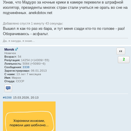
Узнав, что Мадуро за ночные крики в камере перевели в штрафной
изолятор, президенты многих стран стали учиться не орать во сне на
подчинённых. anekdotov.net
Добавлено спустя 1 минуту 43 секунды:
Вышел я как-то раз из бара, и тут меня сзади кто-то по голове - раз!
Оборачиваюсь - асфальт.
Да, я зануда, я знаю...
Morok
Ответи
Новичок
Возраст:
54
2
Репутация:
14254 (+14309/−55)
Лояльность:
5084 (+5090/−6)
Сообщения:
3338
Зарегистрирован:
06.01.2013
С нами:
13 лет 7 месяцев
Имя:
Мирон
Откуда:
СССР
Отправить личное сообщение
#9288
15.03.2026, 20:13