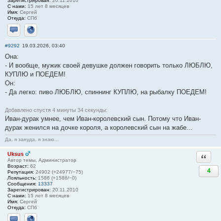
Зарегистрирован:
20.11.2010
С нами:
15 лет 8 месяцев
Имя:
Сергей
Откуда:
СПб
Отправить личное сообщение
Сайт
#9292
19.03.2026, 03:40
Она:
- И вообще, мужик своей девушке должен говорить только ЛЮБЛЮ,
КУПЛЮ и ПОЕДЕМ!
Он:
- Да легко: пиво ЛЮБЛЮ, спиннинг КУПЛЮ, на рыбалку ПОЕДЕМ!
Добавлено спустя 4 минуты 34 секунды:
Иван-дурак умнее, чем Иван-королевский сын. Потому что Иван-
дурак женился на дочке короля, а королевский сын на жабе...
Да, я зануда, я знаю...
Uksus
Ответи
Автор темы, Администратор
Возраст:
62
4
Репутация:
24902 (+24977/−75)
Лояльность:
1586 (+1586/−0)
Сообщения:
13337
Зарегистрирован:
20.11.2010
С нами:
15 лет 8 месяцев
Имя:
Сергей
Откуда:
СПб