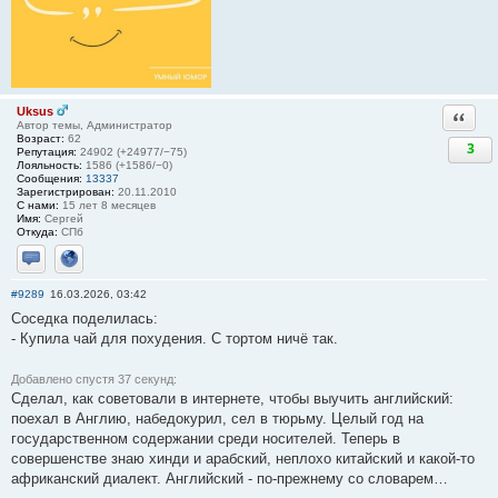
Uksus
Ответи
Автор темы, Администратор
Возраст:
62
3
Репутация:
24902 (+24977/−75)
Лояльность:
1586 (+1586/−0)
Сообщения:
13337
Зарегистрирован:
20.11.2010
С нами:
15 лет 8 месяцев
Имя:
Сергей
Откуда:
СПб
Отправить личное сообщение
Сайт
#9289
16.03.2026, 03:42
Соседка поделилась:
- Купила чай для похудения. С тортом ничё так.
Добавлено спустя 37 секунд:
Сделал, как советовали в интернете, чтобы выучить английский:
поехал в Англию, набедокурил, сел в тюрьму. Целый год на
государственном содержании среди носителей. Теперь в
совершенстве знаю хинди и арабский, неплохо китайский и какой-то
африканский диалект. Английский - по-прежнему со словарем…