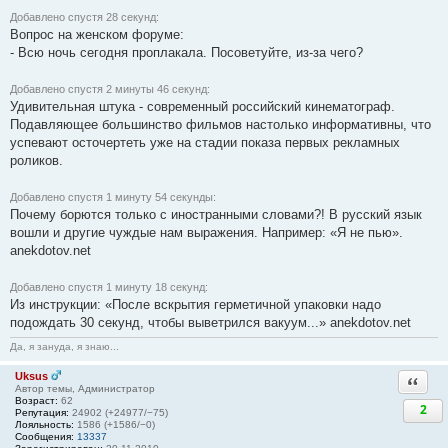
Добавлено спустя 28 секунд:
Вопрос на женском форуме:
- Всю ночь сегодня проплакала. Посоветуйте, из-за чего?
Добавлено спустя 2 минуты 46 секунд:
Удивительная штука - современный российский кинематограф.
Подавляющее большинство фильмов настолько информативны, что
успевают осточертеть уже на стадии показа первых рекламных
роликов.
Добавлено спустя 1 минуту 54 секунды:
Почему борются только с иностранными словами?! В русский язык
вошли и другие чуждые нам выражения. Например: «Я не пью».
anekdotov.net
Добавлено спустя 1 минуту 18 секунд:
Из инструкции: «После вскрытия герметичной упаковки надо
подождать 30 секунд, чтобы выветрился вакуум...» anekdotov.net
Да, я зануда, я знаю...
Uksus
Ответи
Автор темы, Администратор
Возраст:
62
2
Репутация:
24902 (+24977/−75)
Лояльность:
1586 (+1586/−0)
Сообщения:
13337