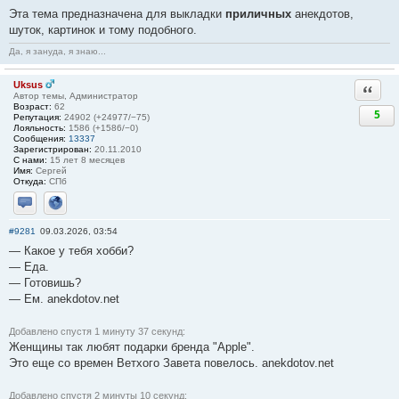
Эта тема предназначена для выкладки
приличных
анекдотов,
шуток, картинок и тому подобного.
Да, я зануда, я знаю...
Uksus
Ответи
Автор темы, Администратор
Возраст:
62
5
Репутация:
24902 (+24977/−75)
Лояльность:
1586 (+1586/−0)
Сообщения:
13337
Зарегистрирован:
20.11.2010
С нами:
15 лет 8 месяцев
Имя:
Сергей
Откуда:
СПб
Отправить личное сообщение
Сайт
#9281
09.03.2026, 03:54
— Какое у тебя хобби?
— Еда.
— Готовишь?
— Ем. anekdotov.net
Добавлено спустя 1 минуту 37 секунд:
Женщины так любят подарки бренда "Аррlе".
Это еще со времен Ветхого Завета повелось. anekdotov.net
Добавлено спустя 2 минуты 10 секунд: