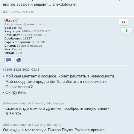
них же встают и вешают... anekdotov.net
Да, я зануда, я знаю...
Uksus
Ответи
Автор темы, Администратор
Возраст:
62
3
Репутация:
24902 (+24977/−75)
Лояльность:
1586 (+1586/−0)
Сообщения:
13337
Зарегистрирован:
20.11.2010
С нами:
15 лет 8 месяцев
Имя:
Сергей
Откуда:
СПб
Отправить личное сообщение
Сайт
#9296
23.03.2026, 03:41
- Мой сын мечтает о космосе, хочет работать в невесомости.
- Мой сосед тоже предпочёл бы работать в невесомости.
- Он космонавт?
- Он грузчик.
Добавлено спустя 1 минуту 24 секунды:
- Скажите, где можно в Дудинке приобрести живую змею?
- В ЗАГСе.
Добавлено спустя 1 минуту 19 секунд:
Однажды в мастерскую Питера Пауля Рубенса пришел