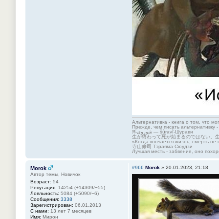
Альтернативка - книга о том, что мо
Прежде, чем писать альтернативку -
Я-شوروی — šûravî-Шурави
生が終わって死が始まるのではない。
«Когда кончается жизнь, смерть не 
寺山修司 Тэраяма Сюудзи
Лучшая месть - забвение, оно похор
#966
Morok
»
20.01.2023, 21:18
Morok
Автор темы, Новичок
Возраст:
54
Репутация:
14254 (+14309/−55)
Лояльность:
5084 (+5090/−6)
Сообщения:
3338
Зарегистрирован:
06.01.2013
С нами:
13 лет 7 месяцев
Имя:
Мирон