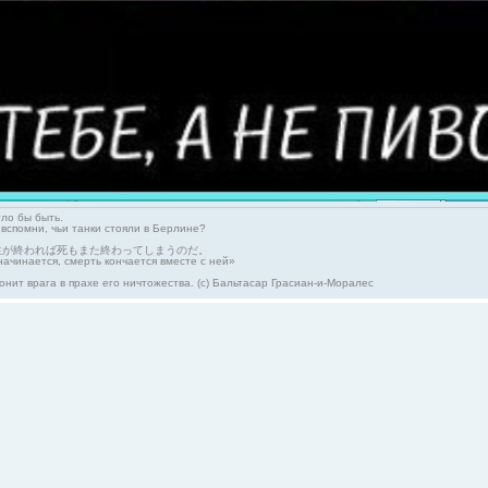
гло бы быть.
 вспомни, чьи танки стояли в Берлине?
生が終われば死もまた終わってしまうのだ。
начинается, смерть кончается вместе с ней»
онит врага в прахе его ничтожества. (с) Бальтасар Грасиан-и-Моралес