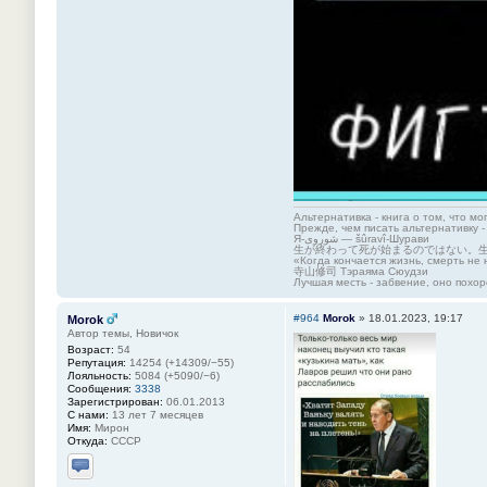
Альтернативка - книга о том, что мо
Прежде, чем писать альтернативку -
Я-شوروی — šûravî-Шурави
生が終わって死が始まるのではない。
«Когда кончается жизнь, смерть не 
寺山修司 Тэраяма Сюудзи
Лучшая месть - забвение, оно похор
#964
Morok
»
18.01.2023, 19:17
Morok
Автор темы, Новичок
Возраст:
54
Репутация:
14254 (+14309/−55)
Лояльность:
5084 (+5090/−6)
Сообщения:
3338
Зарегистрирован:
06.01.2013
С нами:
13 лет 7 месяцев
Имя:
Мирон
Откуда:
СССР
Отправить личное сообщение