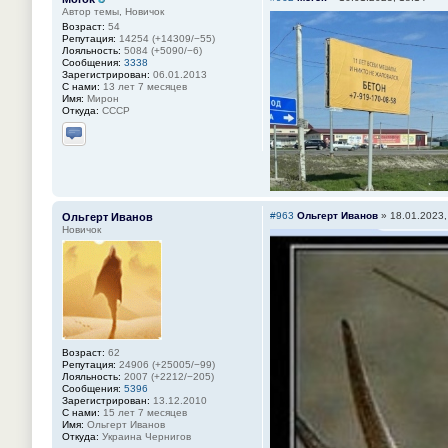
Автор темы, Новичок
Возраст:
54
Репутация:
14254 (+14309/−55)
Лояльность:
5084 (+5090/−6)
Сообщения:
3338
Зарегистрирован:
06.01.2013
С нами:
13 лет 7 месяцев
Имя:
Мирон
Откуда:
СССР
Отправить личное сообщение
#963
Ольгерт Иванов
»
18.01.2023,
Ольгерт Иванов
Новичок
Возраст:
62
Репутация:
24906 (+25005/−99)
Лояльность:
2007 (+2212/−205)
Сообщения:
5396
Зарегистрирован:
13.12.2010
С нами:
15 лет 7 месяцев
Имя:
Ольгерт Иванов
Откуда:
Украина Чернигов