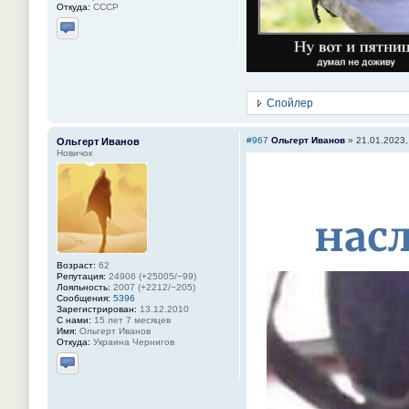
Откуда:
СССР
Отправить личное сообщение
Спойлер
#967
Ольгерт Иванов
»
21.01.2023,
Ольгерт Иванов
Новичок
Возраст:
62
Репутация:
24906 (+25005/−99)
Лояльность:
2007 (+2212/−205)
Сообщения:
5396
Зарегистрирован:
13.12.2010
С нами:
15 лет 7 месяцев
Имя:
Ольгерт Иванов
Откуда:
Украина Чернигов
Отправить личное сообщение