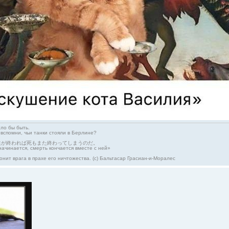
гло бы быть.
 вспомни, чьи танки стояли в Берлине?
生が終われば死もまた終わってしまうのだ。
начинается, смерть кончается вместе с ней»
онит врага в прахе его ничтожества. (с) Бальтасар Грасиан-и-Моралес