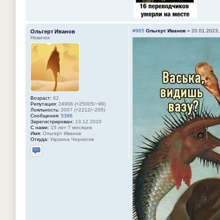
#965
Ольгерт Иванов
»
20.01.2023,
Ольгерт Иванов
Новичок
Возраст:
62
Репутация:
24906 (+25005/−99)
Лояльность:
2007 (+2212/−205)
Сообщения:
5396
Зарегистрирован:
13.12.2010
С нами:
15 лет 7 месяцев
Имя:
Ольгерт Иванов
Откуда:
Украина Чернигов
Отправить личное сообщение