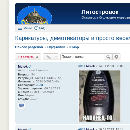
Литостровок
Островок в бушующем море ли
Меню
FAQ
Карикатуры, демотиваторы и просто весел
Список разделов
Оффтопик
Юмор
Ответить
#961
Morok
»
14.01.2023, 00:03
Morok
Автор темы, Новичок
Возраст:
54
Репутация:
14254 (+14309/−55)
Лояльность:
5084 (+5090/−6)
Сообщения:
3338
Зарегистрирован:
06.01.2013
С нами:
13 лет 7 месяцев
Имя:
Мирон
Откуда:
СССР
Отправить личное сообщение
#962
Morok
»
16.01.2023, 18:14
Morok