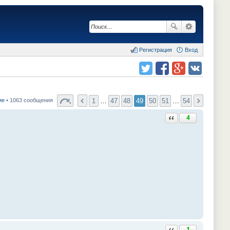
Регистрация
Вход
Поделиться в twitter.com
Поделиться в facebook.com
Поделиться в Google Plus
Поделиться в vk.com
1
…
47
48
49
50
51
…
54
ие
• 1063 сообщения
Ответить с цитатой
4
Ответить с цитатой
1