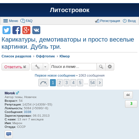
Литостровок
Меню
FAQ
Регистрация
Вход
Карикатуры, демотиваторы и просто веселые
картинки. Дубль три.
Список разделов
Оффтопик
Юмор
Ответить
Первое новое сообщение
• 1063 сообщения
1
2
3
4
5
…
54
Morok
Ответи
Автор темы, Новичок
Возраст:
54
3
Репутация:
14254 (+14309/−55)
Лояльность:
5084 (+5090/−6)
Сообщения:
3338
Зарегистрирован:
06.01.2013
С нами:
13 лет 7 месяцев
Имя:
Мирон
Откуда:
СССР
Отправить личное сообщение