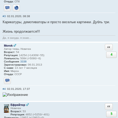
Откуда:
СПб
Отправить личное сообщение
Сайт
#3
02.01.2020, 08:38
Карикатуры, демотиваторы и просто веселые картинки. Дубль три.
Жизнь продолжается!!!
Да, я зануда, я знаю...
Morok
Ответи
Автор темы, Новичок
Возраст:
54
4
Репутация:
14254 (+14309/−55)
Лояльность:
5084 (+5090/−6)
Сообщения:
3338
Зарегистрирован:
06.01.2013
С нами:
13 лет 7 месяцев
Имя:
Мирон
Откуда:
СССР
Отправить личное сообщение
#4
02.01.2020, 17:37
Ефрейтор
Ответи
Новичок
Возраст:
53
5
Репутация:
4852 (+5253/−401)
Лояльность:
13957 (+13957/−0)