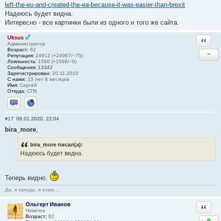
left-the-eu-and-created-the-ea-because-it-was-easier-than-brexit
Надеюсь будет видна.
Интересно - все картинки были из одного и того же сайта.
Uksus
Ответи
Администратор
Возраст:
62
−
Репутация:
24912 (+24987/−75)
Лояльность:
1586 (+1586/−0)
Сообщения:
13342
Зарегистрирован:
20.11.2010
С нами:
15 лет 8 месяцев
Имя:
Сергей
Откуда:
СПб
Отправить личное сообщение
Сайт
#17
06.01.2020, 22:04
bira_more
,
bira_more писал(а):
Надеюсь будет видна.
Теперь видно.
Да, я зануда, я знаю...
Ольгерт Иванов
Ответи
Новичок
Возраст:
62
9