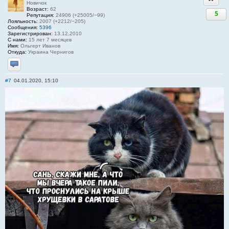
Новичок
Возраст:
62
5
Репутация:
24906 (+25005/−99)
Лояльность:
2007 (+2212/−205)
Сообщения:
5396
Зарегистрирован:
13.12.2010
С нами:
15 лет 7 месяцев
Имя:
Ольгерт Иванов
Откуда:
Украина Чернигов
Отправить личное сообщение
#7
04.01.2020, 15:10