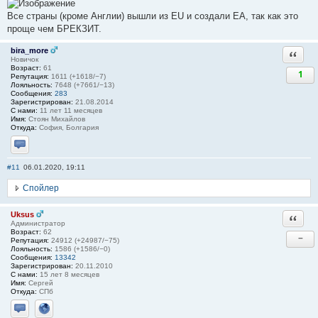
Все страны (кроме Англии) вышли из EU и создали ЕА, так как это
проще чем БРЕКЗИТ.
bira_more
Ответи
Новичок
Возраст:
61
1
Репутация:
1611 (+1618/−7)
Лояльность:
7648 (+7661/−13)
Сообщения:
283
Зарегистрирован:
21.08.2014
С нами:
11 лет 11 месяцев
Имя:
Стоян Михайлов
Откуда:
София, Болгария
Отправить личное сообщение
#11
06.01.2020, 19:11
Спойлер
Uksus
Ответи
Администратор
Возраст:
62
−
Репутация:
24912 (+24987/−75)
Лояльность:
1586 (+1586/−0)
Сообщения:
13342
Зарегистрирован:
20.11.2010
С нами:
15 лет 8 месяцев
Имя:
Сергей
Откуда:
СПб