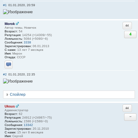
#1
01.01.2020, 20:59
Morok
Ответи
Автор темы, Новичок
Возраст:
54
4
Репутация:
14254 (+14309/−55)
Лояльность:
5084 (+5090/−6)
Сообщения:
3338
Зарегистрирован:
06.01.2013
С нами:
13 лет 7 месяцев
Имя:
Мирон
Откуда:
СССР
Отправить личное сообщение
#2
01.01.2020, 22:35
Спойлер
Uksus
Ответи
Администратор
Возраст:
62
−
Репутация:
24912 (+24987/−75)
Лояльность:
1586 (+1586/−0)
Сообщения:
13342
Зарегистрирован:
20.11.2010
С нами:
15 лет 8 месяцев
Имя:
Сергей