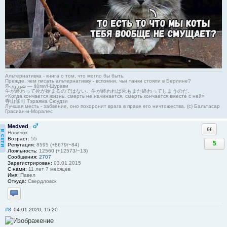
Альтернативка - книга о том, что могло бы быть.
Прежде, чем писать альтернативку - вспомни, чьи танки стояли в Берлине?
Я-شوروی — šûravî-Шурави
生が終わって死が始まるのではない。生が終われば死もまた終わってしまうのだ。
«Когда кончается жизнь, смерть не начинается, смерть кончается вместе с ней»
寺山修司 Тэраяма Сюудзи
Лучшая месть - забвение, оно похоронит врага в прахе его ничтожества. (с) Бальтасар
Грасиан-и-Моралес
Medved_
Ответи
Новичок
Возраст:
55
5
Репутация:
8595 (+8679/−84)
Лояльность:
12560 (+12573/−13)
Сообщения:
2707
Зарегистрирован:
03.01.2015
С нами:
11 лет 7 месяцев
Имя:
Павел
Откуда:
Свердловск
Отправить личное сообщение
#8
04.01.2020, 15:20