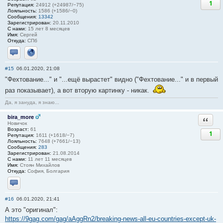
1
Репутация:
24912 (+24987/−75)
Лояльность:
1586 (+1586/−0)
Сообщения:
13342
Зарегистрирован:
20.11.2010
С нами:
15 лет 8 месяцев
Имя:
Сергей
Откуда:
СПб
Отправить личное сообщение
Сайт
#15
06.01.2020, 21:08
"Фехтование..." и "...ещё вырастет" видно ("Фехтование..." и в первый
раз показывает), а вот вторую картинку - никак.
Да, я зануда, я знаю...
bira_more
Ответи
Новичок
Возраст:
61
1
Репутация:
1611 (+1618/−7)
Лояльность:
7648 (+7661/−13)
Сообщения:
283
Зарегистрирован:
21.08.2014
С нами:
11 лет 11 месяцев
Имя:
Стоян Михайлов
Откуда:
София, Болгария
Отправить личное сообщение
#16
06.01.2020, 21:41
А это "оригинал":
https://9gag.com/gag/aAggRn2/breaking-news-all-eu-countries-except-uk-