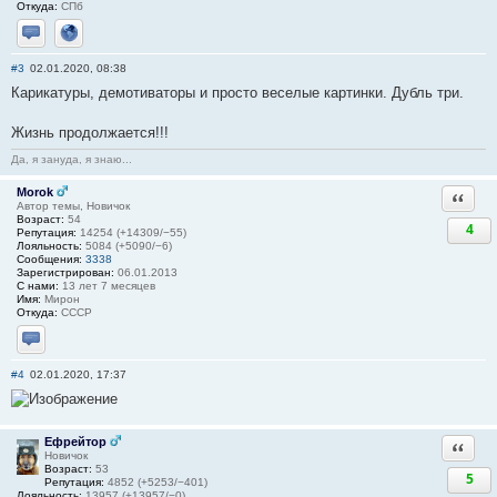
Откуда:
СПб
Отправить личное сообщение
Сайт
#3
02.01.2020, 08:38
Карикатуры, демотиваторы и просто веселые картинки. Дубль три.
Жизнь продолжается!!!
Да, я зануда, я знаю...
Morok
Ответи
Автор темы, Новичок
Возраст:
54
4
Репутация:
14254 (+14309/−55)
Лояльность:
5084 (+5090/−6)
Сообщения:
3338
Зарегистрирован:
06.01.2013
С нами:
13 лет 7 месяцев
Имя:
Мирон
Откуда:
СССР
Отправить личное сообщение
#4
02.01.2020, 17:37
Ефрейтор
Ответи
Новичок
Возраст:
53
5
Репутация:
4852 (+5253/−401)
Лояльность:
13957 (+13957/−0)