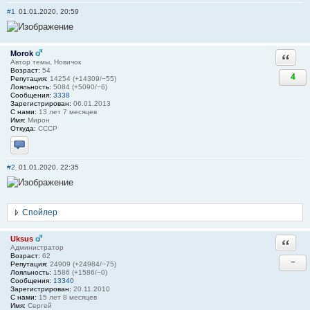
#1
01.01.2020, 20:59
Morok
Ответи
Автор темы, Новичок
Возраст:
54
4
Репутация:
14254 (+14309/−55)
Лояльность:
5084 (+5090/−6)
Сообщения:
3338
Зарегистрирован:
06.01.2013
С нами:
13 лет 7 месяцев
Имя:
Мирон
Откуда:
СССР
Отправить личное сообщение
#2
01.01.2020, 22:35
Спойлер
Uksus
Ответи
Администратор
Возраст:
62
−
Репутация:
24909 (+24984/−75)
Лояльность:
1586 (+1586/−0)
Сообщения:
13340
Зарегистрирован:
20.11.2010
С нами:
15 лет 8 месяцев
Имя:
Сергей