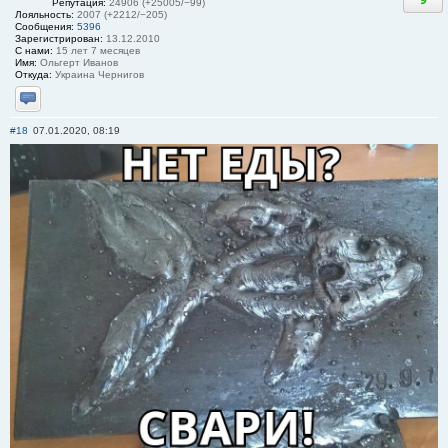
Репутация:
24906 (+25005/−99)
Лояльность:
2007 (+2212/−205)
Сообщения:
5396
Зарегистрирован:
13.12.2010
С нами:
15 лет 7 месяцев
Имя:
Ольгерт Иванов
Откуда:
Украина Чернигов
Отправить личное сообщение
#18
07.01.2020, 08:19