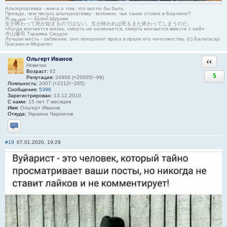
Альтернативка - книга о том, что могло бы быть.
Прежде, чем писать альтернативку - вспомни, чьи танки стояли в Берлине?
Я-شوروی — šûravî-Шурави
生が終わって死が始まるのではない。生が終われば死もまた終わってしまうのだ。
«Когда кончается жизнь, смерть не начинается, смерть кончается вместе с ней»
寺山修司 Тэраяма Сюудзи
Лучшая месть - забвение, оно похоронит врага в прахе его ничтожества. (с) Бальтасар
Грасиан-и-Моралес
Ольгерт Иванов
Ответи
Новичок
Возраст:
62
5
Репутация:
24906 (+25005/−99)
Лояльность:
2007 (+2212/−205)
Сообщения:
5396
Зарегистрирован:
13.12.2010
С нами:
15 лет 7 месяцев
Имя:
Ольгерт Иванов
Откуда:
Украина Чернигов
Отправить личное сообщение
#19
07.01.2020, 19:29