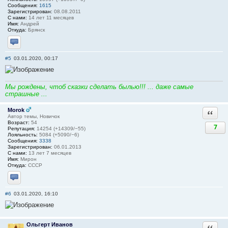
Сообщения:
1615
Зарегистрирован:
08.08.2011
С нами:
14 лет 11 месяцев
Имя:
Андрей
Откуда:
Брянск
Отправить личное сообщение
#5
03.01.2020, 00:17
Мы рождены, чтоб сказки сделать былью!!! ... даже самые
страшные ...
Morok
Ответи
Автор темы, Новичок
Возраст:
54
7
Репутация:
14254 (+14309/−55)
Лояльность:
5084 (+5090/−6)
Сообщения:
3338
Зарегистрирован:
06.01.2013
С нами:
13 лет 7 месяцев
Имя:
Мирон
Откуда:
СССР
Отправить личное сообщение
#6
03.01.2020, 16:10
Ольгерт Иванов
Ответи