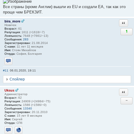
Все страны (кроме Англии) вышли из EU и создали ЕА, так как это
проще чем БРЕКЗИТ.
bira_more
Ответи
Новичок
Возраст:
61
1
Репутация:
1611 (+1618/−7)
Лояльность:
7648 (+7661/−13)
Сообщения:
283
Зарегистрирован:
21.08.2014
С нами:
11 лет 11 месяцев
Имя:
Стоян Михайлов
Откуда:
София, Болгария
Отправить личное сообщение
#11
06.01.2020, 19:11
Спойлер
Uksus
Ответи
Администратор
Возраст:
62
−
Репутация:
24909 (+24984/−75)
Лояльность:
1586 (+1586/−0)
Сообщения:
13340
Зарегистрирован:
20.11.2010
С нами:
15 лет 8 месяцев
Имя:
Сергей
Откуда:
СПб