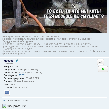
Альтернативка - книга о том, что могло бы быть.
Прежде, чем писать альтернативку - вспомни, чьи танки стояли в Берлине?
Я-شوروی — šûravî-Шурави
生が終わって死が始まるのではない。生が終われば死もまた終わってしまうのだ。
«Когда кончается жизнь, смерть не начинается, смерть кончается вместе с ней»
寺山修司 Тэраяма Сюудзи
Лучшая месть - забвение, оно похоронит врага в прахе его ничтожества. (с) Бальтасар
Грасиан-и-Моралес
Medved_
Ответи
Новичок
Возраст:
55
5
Репутация:
8594 (+8678/−84)
Лояльность:
12557 (+12570/−13)
Сообщения:
2707
Зарегистрирован:
03.01.2015
С нами:
11 лет 7 месяцев
Имя:
Павел
Откуда:
Свердловск
Отправить личное сообщение
#8
04.01.2020, 15:20