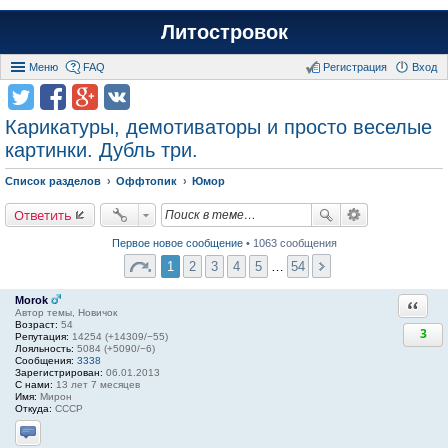
Литостровок
Меню
FAQ
Регистрация
Вход
Карикатуры, демотиваторы и просто веселые
картинки. Дубль три.
Список разделов
Оффтопик
Юмор
Ответить
Первое новое сообщение
• 1063 сообщения
1
2
3
4
5
…
54
Morok
Ответи
Автор темы, Новичок
Возраст:
54
3
Репутация:
14254 (+14309/−55)
Лояльность:
5084 (+5090/−6)
Сообщения:
3338
Зарегистрирован:
06.01.2013
С нами:
13 лет 7 месяцев
Имя:
Мирон
Откуда:
СССР
Отправить личное сообщение