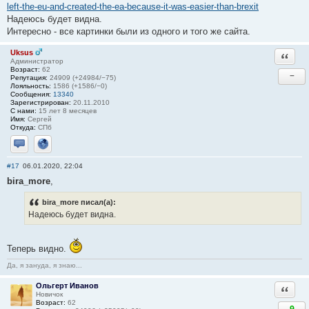
left-the-eu-and-created-the-ea-because-it-was-easier-than-brexit
Надеюсь будет видна.
Интересно - все картинки были из одного и того же сайта.
Uksus
Ответи
Администратор
Возраст:
62
−
Репутация:
24909 (+24984/−75)
Лояльность:
1586 (+1586/−0)
Сообщения:
13340
Зарегистрирован:
20.11.2010
С нами:
15 лет 8 месяцев
Имя:
Сергей
Откуда:
СПб
Отправить личное сообщение
Сайт
#17
06.01.2020, 22:04
bira_more
,
bira_more писал(а):
Надеюсь будет видна.
Теперь видно.
Да, я зануда, я знаю...
Ольгерт Иванов
Ответи
Новичок
Возраст:
62
9