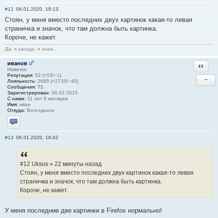
Отправить личное сообщение
Сайт
#12
06.01.2020, 19:13
Стоян, у меня вместо последних двух картинок какая-то левая
страничка и значок, что там должна быть картинка.
Короче, не кажет.
Да, я зануда, я знаю...
иванов
Ответи
Новичок
Репутация:
52 (+53/−1)
−
Лояльность:
2695 (+2735/−40)
Сообщения:
71
Зарегистрирован:
06.02.2015
С нами:
11 лет 6 месяцев
Имя:
иван
Откуда:
Волгодонск
Отправить личное сообщение
#13
06.01.2020, 19:42
#12 Uksus » 22 минуты назад
Стоян, у меня вместо последних двух картинок какая-то левая
страничка и значок, что там должна быть картинка.
Короче, не кажет.
У меня последние две картинки в Firefox нормально!