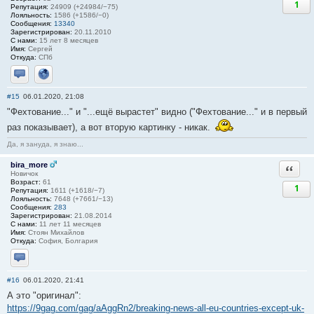
1
Репутация:
24909 (+24984/−75)
Лояльность:
1586 (+1586/−0)
Сообщения:
13340
Зарегистрирован:
20.11.2010
С нами:
15 лет 8 месяцев
Имя:
Сергей
Откуда:
СПб
Отправить личное сообщение
Сайт
#15
06.01.2020, 21:08
"Фехтование..." и "...ещё вырастет" видно ("Фехтование..." и в первый
раз показывает), а вот вторую картинку - никак.
Да, я зануда, я знаю...
bira_more
Ответи
Новичок
Возраст:
61
1
Репутация:
1611 (+1618/−7)
Лояльность:
7648 (+7661/−13)
Сообщения:
283
Зарегистрирован:
21.08.2014
С нами:
11 лет 11 месяцев
Имя:
Стоян Михайлов
Откуда:
София, Болгария
Отправить личное сообщение
#16
06.01.2020, 21:41
А это "оригинал":
https://9gag.com/gag/aAggRn2/breaking-news-all-eu-countries-except-uk-