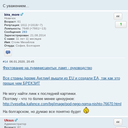
С уважением...
bira_more
Ответи
Новичок
Возраст:
61
1
Репутация:
1611 (+1618/−7)
Лояльность:
7648 (+7661/−13)
Сообщения:
283
Зарегистрирован:
21.08.2014
С нами:
11 лет 11 месяцев
Имя:
Стоян Михайлов
Откуда:
София, Болгария
Отправить личное сообщение
#14
06.01.2020, 20:45
Фехтование на луминисцентых ламп - руководство
Все страны (кроме Англии) вышли из EU и создали ЕА, так как это
проще чем БРЕКЗИТ
Не могу найти линк к последней картинки.
Поэтому - что то более менее цензурное:
http://veselba.kafence.com/bg/image/pod-nego-nqma-nishto-76670.html
На болгарском, но думаю все понятно будет
Uksus
Ответи
Администратор
Возраст:
62