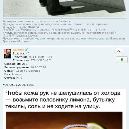
Альтернативка - книга о том, что могло бы быть.
Прежде, чем писать альтернативку - вспомни, чьи танки стояли в Берлине?
Я-شوروی — šûravî-Шурави
生が終わって死が始まるのではない。生が終われば死もまた終わってしまうのだ。
«Когда кончается жизнь, смерть не начинается, смерть кончается вместе с ней»
寺山修司 Тэраяма Сюудзи
Лучшая месть - забвение, оно похоронит врага в прахе его ничтожества. (с) Бальтасар
Грасиан-и-Моралес
Solento
Ответи
Возраст:
45
Репутация:
904 (+1095/−191)
6
Лояльность:
370 (+385/−15)
Сообщения:
283
Зарегистрирован:
16.10.2014
С нами:
11 лет 9 месяцев
Имя:
Adrians
Откуда:
Рига
#20
09.01.2020, 13:48