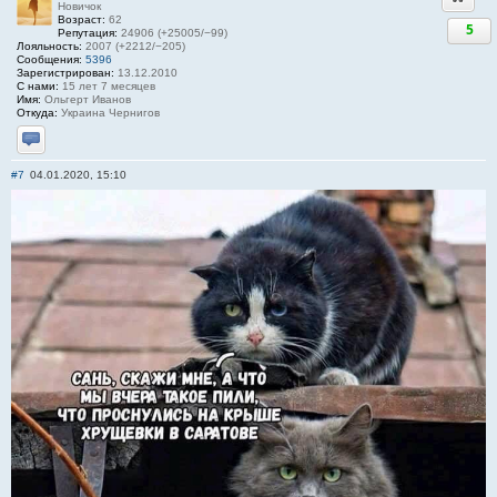
Новичок
Возраст:
62
5
Репутация:
24906 (+25005/−99)
Лояльность:
2007 (+2212/−205)
Сообщения:
5396
Зарегистрирован:
13.12.2010
С нами:
15 лет 7 месяцев
Имя:
Ольгерт Иванов
Откуда:
Украина Чернигов
Отправить личное сообщение
#7
04.01.2020, 15:10