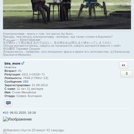
Альтернативка - книга о том, что могло бы быть.
Прежде, чем писать альтернативку - вспомни, чьи танки стояли в Берлине?
Я-شوروی — šûravî-Шурави
生が終わって死が始まるのではない。生が終われば死もまた終わってしまうのだ。
«Когда кончается жизнь, смерть не начинается, смерть кончается вместе с ней»
寺山修司 Тэраяма Сюудзи
Лучшая месть - забвение, оно похоронит врага в прахе его ничтожества. (с) Бальтасар
Грасиан-и-Моралес
bira_more
Ответи
Новичок
Возраст:
61
3
Репутация:
1611 (+1618/−7)
Лояльность:
7648 (+7661/−13)
Сообщения:
283
Зарегистрирован:
21.08.2014
С нами:
11 лет 11 месяцев
Имя:
Стоян Михайлов
Откуда:
София, Болгария
Отправить личное сообщение
#10
06.01.2020, 16:18
Добавлено спустя 20 минут 42 секунды: