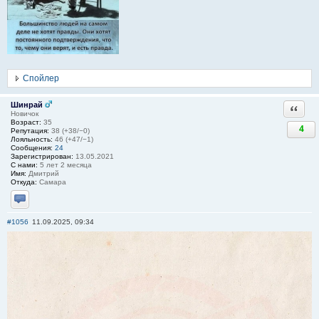
Спойлер
Шинрай
Ответи
Новичок
Возраст:
35
4
Репутация:
38 (+38/−0)
Лояльность:
46 (+47/−1)
Сообщения:
24
Зарегистрирован:
13.05.2021
С нами:
5 лет 2 месяца
Имя:
Дмитрий
Откуда:
Самара
Отправить личное сообщение
#1056
11.09.2025, 09:34