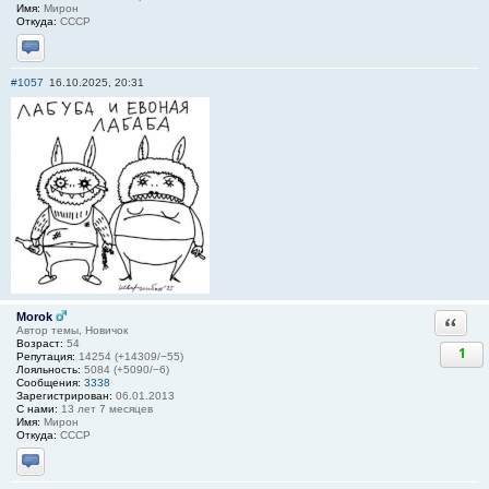
Имя:
Мирон
Откуда:
СССР
Отправить личное сообщение
#1057
16.10.2025, 20:31
Morok
Ответи
Автор темы, Новичок
Возраст:
54
1
Репутация:
14254 (+14309/−55)
Лояльность:
5084 (+5090/−6)
Сообщения:
3338
Зарегистрирован:
06.01.2013
С нами:
13 лет 7 месяцев
Имя:
Мирон
Откуда:
СССР
Отправить личное сообщение