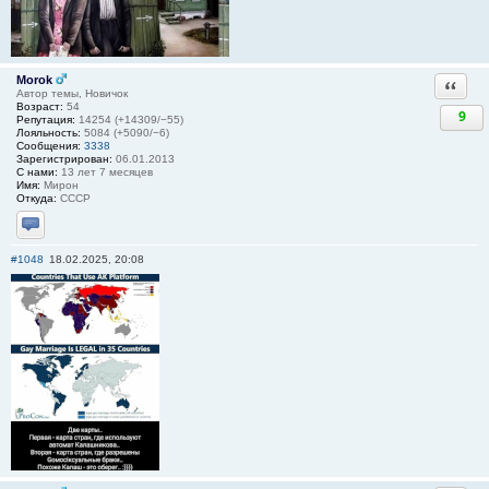
Morok
Ответи
Автор темы, Новичок
Возраст:
54
9
Репутация:
14254 (+14309/−55)
Лояльность:
5084 (+5090/−6)
Сообщения:
3338
Зарегистрирован:
06.01.2013
С нами:
13 лет 7 месяцев
Имя:
Мирон
Откуда:
СССР
Отправить личное сообщение
#1048
18.02.2025, 20:08