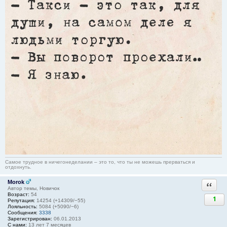
Самое трудное в ничегонеделании – это то, что ты не можешь прерваться и
отдохнуть.
Morok
Ответи
Автор темы, Новичок
Возраст:
54
1
Репутация:
14254 (+14309/−55)
Лояльность:
5084 (+5090/−6)
Сообщения:
3338
Зарегистрирован:
06.01.2013
С нами:
13 лет 7 месяцев