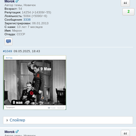
Morok
Ответи
Автор темы, Новичок
Возраст:
54
2
Репутация:
14254 (+14309/−55)
Лояльность:
5084 (+5090/−6)
Сообщения:
3338
Зарегистрирован:
06.01.2013
С нами:
13 лет 7 месяцев
Имя:
Мирон
Откуда:
СССР
Отправить личное сообщение
#1049
09.05.2025, 18:43
Спойлер
Morok
Ответи
Автор темы, Новичок