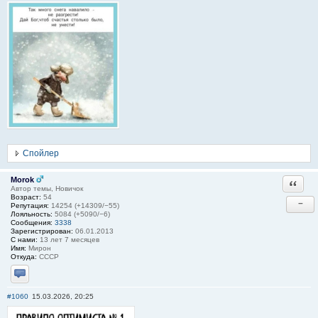
Спойлер
Morok
Ответи
Автор темы, Новичок
Возраст:
54
−
Репутация:
14254 (+14309/−55)
Лояльность:
5084 (+5090/−6)
Сообщения:
3338
Зарегистрирован:
06.01.2013
С нами:
13 лет 7 месяцев
Имя:
Мирон
Откуда:
СССР
Отправить личное сообщение
#1060
15.03.2026, 20:25