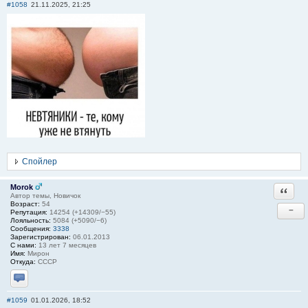
#1058
21.11.2025, 21:25
Спойлер
Morok
Ответи
Автор темы, Новичок
Возраст:
54
−
Репутация:
14254 (+14309/−55)
Лояльность:
5084 (+5090/−6)
Сообщения:
3338
Зарегистрирован:
06.01.2013
С нами:
13 лет 7 месяцев
Имя:
Мирон
Откуда:
СССР
Отправить личное сообщение
#1059
01.01.2026, 18:52