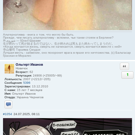
Альтернативка - книга о том, что могло бы быть.
Прежде, чем писать альтернативку - вспомни, чьи танки стояли в Берлине?
Я-شوروی — šûravî-Шурави
生が終わって死が始まるのではない。生が終われば死もまた終わってしまうのだ。
«Когда кончается жизнь, смерть не начинается, смерть кончается вместе с ней»
寺山修司 Тэраяма Сюудзи
Лучшая месть - забвение, оно похоронит врага в прахе его ничтожества. (с) Бальтасар
Грасиан-и-Моралес
Ольгерт Иванов
Ответи
Новичок
Возраст:
62
1
Репутация:
24906 (+25005/−99)
Лояльность:
2007 (+2212/−205)
Сообщения:
5396
Зарегистрирован:
13.12.2010
С нами:
15 лет 7 месяцев
Имя:
Ольгерт Иванов
Откуда:
Украина Чернигов
Отправить личное сообщение
#1054
24.07.2025, 08:11