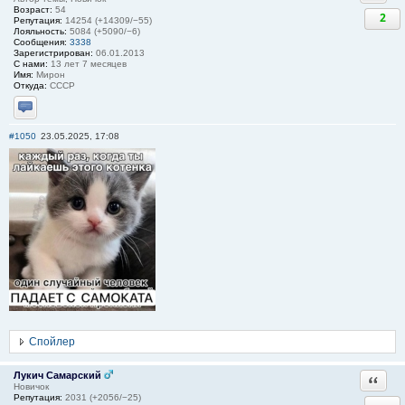
Возраст:
54
2
Репутация:
14254 (+14309/−55)
Лояльность:
5084 (+5090/−6)
Сообщения:
3338
Зарегистрирован:
06.01.2013
С нами:
13 лет 7 месяцев
Имя:
Мирон
Откуда:
СССР
Отправить личное сообщение
#1050
23.05.2025, 17:08
Спойлер
Лукич Самарский
Ответи
Новичок
Репутация:
2031 (+2056/−25)