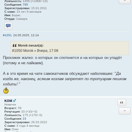
−
Лояльность:
1456 (+1469/−13)
Сообщения:
795
Зарегистрирован:
15.01.2011
С нами:
15 лет 6 месяцев
Имя:
Борис
Откуда:
Самара
Отправить личное сообщение
#1051
24.05.2025, 12:14
Morok писал(а):
#1050 Morok » Вчера, 17:08
Прохожих жалко: о которых он споткнется и на которых он упадёт
(потому и не лайкаем).
А в это время на чате самокатчиков обсуждают наболевшее: "
Да
когда же, наконец, всяким козлам запретят по тротуарам пешком
ходить!
"
KOM
Ответи
Новичок
Возраст:
59
−
Репутация:
33 (+33/−0)
Лояльность:
175 (+175/−0)
Сообщения:
23
Зарегистрирован:
26.03.2022
С нами:
4 года 4 месяца
Имя:
Олег