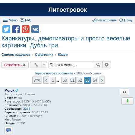
Литостровок
Меню
FAQ
Регистрация
Вход
Карикатуры, демотиваторы и просто веселые
картинки. Дубль три.
Список разделов
Оффтопик
Юмор
Ответить
Первое новое сообщение
• 1063 сообщения
1
…
50
51
52
53
54
Morok
Ответи
Автор темы, Новичок
Возраст:
54
5
Репутация:
14254 (+14309/−55)
Лояльность:
5084 (+5090/−6)
Сообщения:
3338
Зарегистрирован:
06.01.2013
С нами:
13 лет 7 месяцев
Имя:
Мирон
Откуда:
СССР
Отправить личное сообщение