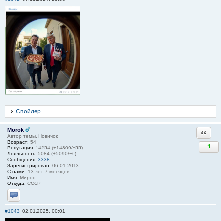
Спойлер
Morok
Ответи
Автор темы, Новичок
Возраст:
54
1
Репутация:
14254 (+14309/−55)
Лояльность:
5084 (+5090/−6)
Сообщения:
3338
Зарегистрирован:
06.01.2013
С нами:
13 лет 7 месяцев
Имя:
Мирон
Откуда:
СССР
Отправить личное сообщение
#1043
02.01.2025, 00:01