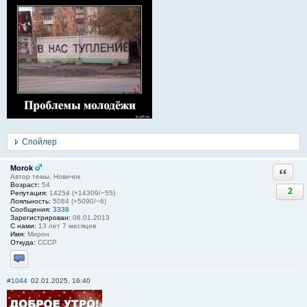
Спойлер
Morok
Ответи
Автор темы, Новичок
Возраст:
54
2
Репутация:
14254 (+14309/−55)
Лояльность:
5084 (+5090/−6)
Сообщения:
3338
Зарегистрирован:
06.01.2013
С нами:
13 лет 7 месяцев
Имя:
Мирон
Откуда:
СССР
Отправить личное сообщение
#1044
02.01.2025, 16:40