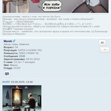
Альтернативка - книга о том, что могло бы быть.
Прежде, чем писать альтернативку - вспомни, чьи танки стояли в Берлине?
Я-شوروی — šûravî-Шурави
生が終わって死が始まるのではない。生が終われば死もまた終わってしまうのだ。
«Когда кончается жизнь, смерть не начинается, смерть кончается вместе с ней»
寺山修司 Тэраяма Сюудзи
Лучшая месть - забвение, оно похоронит врага в прахе его ничтожества. (с) Бальтасар
Грасиан-и-Моралес
Morok
Ответи
Автор темы, Новичок
Возраст:
54
−
Репутация:
14254 (+14309/−55)
Лояльность:
5084 (+5090/−6)
Сообщения:
3338
Зарегистрирован:
06.01.2013
С нами:
13 лет 7 месяцев
Имя:
Мирон
Откуда:
СССР
Отправить личное сообщение
#1055
03.08.2025, 13:48