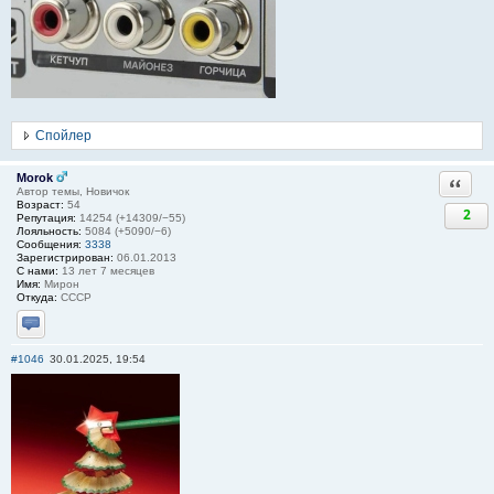
Спойлер
Morok
Ответи
Автор темы, Новичок
Возраст:
54
2
Репутация:
14254 (+14309/−55)
Лояльность:
5084 (+5090/−6)
Сообщения:
3338
Зарегистрирован:
06.01.2013
С нами:
13 лет 7 месяцев
Имя:
Мирон
Откуда:
СССР
Отправить личное сообщение
#1046
30.01.2025, 19:54