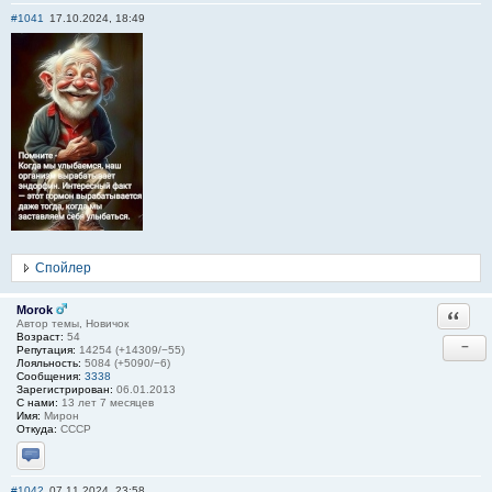
#1041
17.10.2024, 18:49
Спойлер
Morok
Ответи
Автор темы, Новичок
Возраст:
54
−
Репутация:
14254 (+14309/−55)
Лояльность:
5084 (+5090/−6)
Сообщения:
3338
Зарегистрирован:
06.01.2013
С нами:
13 лет 7 месяцев
Имя:
Мирон
Откуда:
СССР
Отправить личное сообщение
#1042
07.11.2024, 23:58