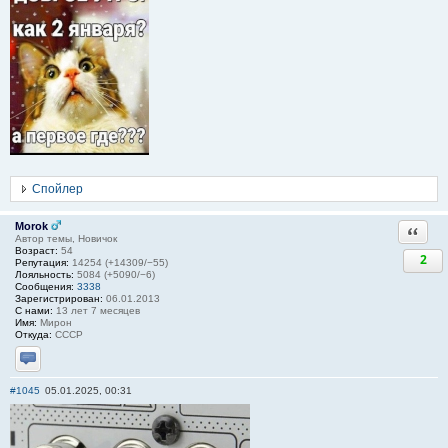
Спойлер
Morok
Ответи
Автор темы, Новичок
Возраст:
54
2
Репутация:
14254 (+14309/−55)
Лояльность:
5084 (+5090/−6)
Сообщения:
3338
Зарегистрирован:
06.01.2013
С нами:
13 лет 7 месяцев
Имя:
Мирон
Откуда:
СССР
Отправить личное сообщение
#1045
05.01.2025, 00:31