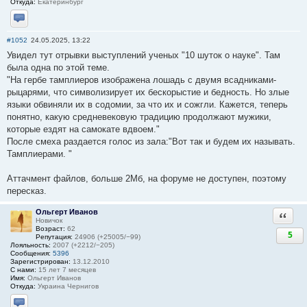
Откуда:
Екатеринбург
Отправить личное сообщение
#1052
24.05.2025, 13:22
Увидел тут отрывки выступлений ученых "10 шуток о науке". Там
была одна по этой теме.
"На гербе тамплиеров изображена лошадь с двумя всадниками-
рыцарями, что символизирует их бескорыстие и бедность. Но злые
языки обвиняли их в содомии, за что их и сожгли. Кажется, теперь
понятно, какую средневековую традицию продолжают мужики,
которые ездят на самокате вдвоем."
После смеха раздается голос из зала:"Вот так и будем их называть.
Тамплиерами. "
Аттачмент файлов, больше 2Мб, на форуме не доступен, поэтому
пересказ.
Ольгерт Иванов
Ответи
Новичок
Возраст:
62
5
Репутация:
24906 (+25005/−99)
Лояльность:
2007 (+2212/−205)
Сообщения:
5396
Зарегистрирован:
13.12.2010
С нами:
15 лет 7 месяцев
Имя:
Ольгерт Иванов
Откуда:
Украина Чернигов