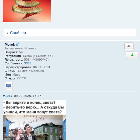
Спойлер
Morok
Ответи
Автор темы, Новичок
Возраст:
54
4
Репутация:
14254 (+14309/−55)
Лояльность:
5084 (+5090/−6)
Сообщения:
3338
Зарегистрирован:
06.01.2013
С нами:
13 лет 7 месяцев
Имя:
Мирон
Откуда:
СССР
Отправить личное сообщение
#1047
09.02.2025, 16:37