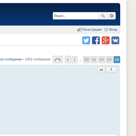
Регистрация
Вход
Поделиться в twitter.com
Поделиться в facebook.com
Поделиться в Google Plus
Поделиться в vk.com
1
…
50
51
52
53
54
вое сообщение
• 1063 сообщения
Ответить с цитатой
1