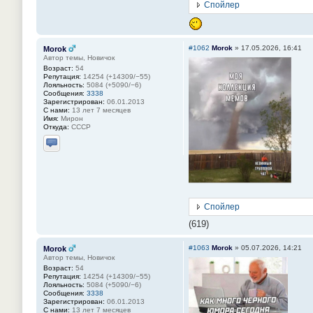
Спойлер
#1062
Morok
»
17.05.2026, 16:41
Morok
Автор темы, Новичок
Возраст:
54
Репутация:
14254 (+14309/−55)
Лояльность:
5084 (+5090/−6)
Сообщения:
3338
Зарегистрирован:
06.01.2013
С нами:
13 лет 7 месяцев
Имя:
Мирон
Откуда:
СССР
Отправить личное сообщение
Спойлер
(619)
#1063
Morok
»
05.07.2026, 14:21
Morok
Автор темы, Новичок
Возраст:
54
Репутация:
14254 (+14309/−55)
Лояльность:
5084 (+5090/−6)
Сообщения:
3338
Зарегистрирован:
06.01.2013
С нами:
13 лет 7 месяцев