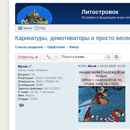
Литостровок
Островок в бушующем море ли
Меню
FAQ
Карикатуры, демотиваторы и просто весел
Список разделов
Оффтопик
Юмор
Ответить
#1061
Morok
»
15.03.2026, 22:26
Morok
Автор темы, Новичок
Возраст:
54
Репутация:
14254 (+14309/−55)
Лояльность:
5084 (+5090/−6)
Сообщения:
3338
Зарегистрирован:
06.01.2013
С нами:
13 лет 7 месяцев
Имя:
Мирон
Откуда:
СССР
Отправить личное сообщение