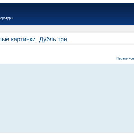
тературы
ые картинки. Дубль три.
Первое но