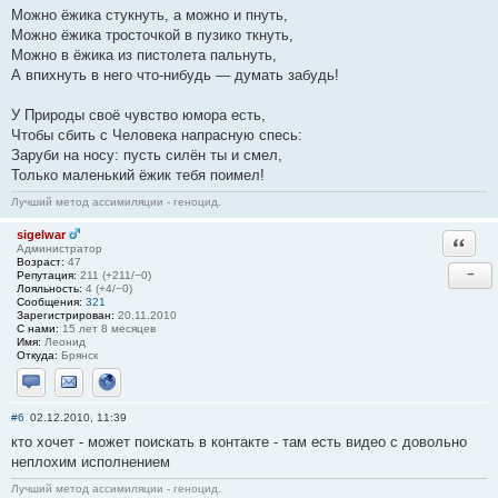
Можно ёжика стукнуть, а можно и пнуть,
Можно ёжика тросточкой в пузико ткнуть,
Можно в ёжика из пистолета пальнуть,
А впихнуть в него что-нибудь — думать забудь!
У Природы своё чувство юмора есть,
Чтобы сбить с Человека напрасную спесь:
Заруби на носу: пусть силён ты и смел,
Только маленький ёжик тебя поимел!
Лучший метод ассимиляции - геноцид.
sigelwar
Ответи
Администратор
Возраст:
47
−
Репутация:
211 (+211/−0)
Лояльность:
4 (+4/−0)
Сообщения:
321
Зарегистрирован:
20.11.2010
С нами:
15 лет 8 месяцев
Имя:
Леонид
Откуда:
Брянск
Отправить личное сообщение
Отправить email
Сайт
#6
02.12.2010, 11:39
кто хочет - может поискать в контакте - там есть видео с довольно
неплохим исполнением
Лучший метод ассимиляции - геноцид.