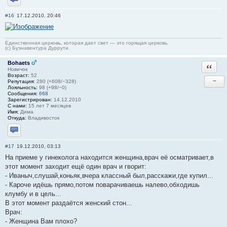
Отправить личное сообщение
#16
17.12.2010, 20:46
Единственная церковь, которая дает свет — это горящая церковь.
(с) Буэнавентура Дуррути.
Bohaets
Ответи
Новичок
Возраст:
52
−
Репутация:
280 (+608/−328)
Лояльность:
98 (+98/−0)
Сообщения:
668
Зарегистрирован:
14.12.2010
С нами:
15 лет 7 месяцев
Имя:
Дима
Откуда:
Владивосток
Отправить личное сообщение
#17
19.12.2010, 03:13
На приеме у гинеколога находится женщина,врач её осматривает,в
этот момент заходит ещё один врач и гворит:
- Иваныч,слушай,коньяк,вчера классный был,расскажи,где купил...
- Кароче идёшь прямо,потом поварачиваешь налево,обходишь
клумбу и в цель...
В этот момент раздаётся женский стон...
Врач:
- Женщина Вам плохо?