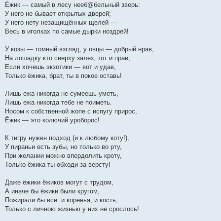
Ёжик — самый в лесу нееб@бельный зверь:
У него не бывает открытых дверей;
У него нету незащищённых щелей —
Весь в иголках по самые дырки ноздрей!
У козы — томный взгляд, у овцы — добрый нрав,
На лошадку кто сверху залез, тот и прав;
Если хочешь экзотики — вот и удав,
Только ёжика, брат, ты в покое оставь!
Лишь ежа никогда не сумеешь уметь,
Лишь ежа никогда тебе не поиметь.
Носом к собственной жопе с испугу прирос,
Ёжик — это колючий уроборос!
К тигру нужен подход (и к любому коту!),
У пираньи есть зубы, но только во рту,
При желании можно впердолить кроту,
Только ёжика ты обходи за версту!
Даже ёжики ёжиков могут с трудом,
А иначе бы ёжики были кругом,
Пожирали бы всё: и коренья, и кость,
Только с личною жизнью у них не срослось!