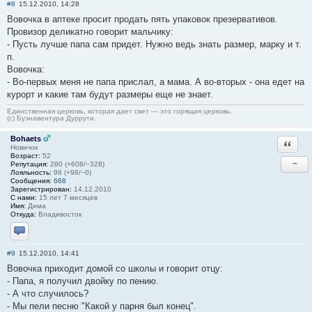
#8
15.12.2010, 14:28
Вовочка в аптеке просит продать пять упаковок презервативов.
Провизор деликатно говорит мальчику:
- Пусть лучше папа сам придет. Нужно ведь знать размер, марку и т.
п.
Вовочка:
- Во-первых меня не папа прислал, а мама. А во-вторых - она едет на
курорт и какие там будут размеры еще не знает.
Единственная церковь, которая дает свет — это горящая церковь.
(с) Буэнавентура Дуррути.
Bohaets
Ответи
Новичок
Возраст:
52
−
Репутация:
280 (+608/−328)
Лояльность:
98 (+98/−0)
Сообщения:
668
Зарегистрирован:
14.12.2010
С нами:
15 лет 7 месяцев
Имя:
Дима
Откуда:
Владивосток
Отправить личное сообщение
#9
15.12.2010, 14:41
Вовочка приходит домой со школы и говорит отцу:
- Папа, я получил двойку по пению.
- А что случилось?
- Мы пели песню "Какой у парня был конец".