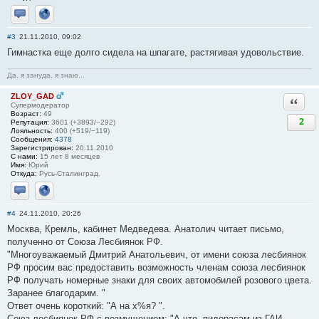
Отправить личное сообщение
Сайт
#3
21.11.2010, 09:02
Гимнастка еще долго сидела на шпагате, растягивая удовольствие.
Да, я зануда, я знаю...
ZLOY_GAD
Ответи
Супермодератор
Возраст:
49
2
Репутация:
3601 (+3893/−292)
Лояльность:
400 (+519/−119)
Сообщения:
4378
Зарегистрирован:
20.11.2010
С нами:
15 лет 8 месяцев
Имя:
Юрий
Откуда:
Русь-Сталинград.
Отправить личное сообщение
Сайт
#4
24.11.2010, 20:26
Москва, Кремль, кабинет Медведева. Анатолич читает письмо,
полученно от Союза Лесбиянок РФ.
"Многоуважаемый Дмитрий Анатольевич, от имени союза лесбиянок
РФ просим вас предоставить возможность членам союза лесбиянок
РФ получать номерные знаки для своих автомобилей розового цвета.
Заранее благодарим. "
Ответ очень короткий: "А на х%я? ".
Союз лесбиянок РФ с возмущением: "А что, пидорасам из ГАИ