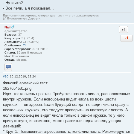
- Ну и что?
- Все пели, а я показывал...
Единственная церковь, которая дает свет — это горящая церковь.
(с) Буэнавентура Дуррути.
Nail
Ответи
Администратор
Возраст:
37
-1
Репутация:
3 (+7/−4)
Лояльность:
16 (+16/−0)
Сообщения:
74
Зарегистрирован:
20.11.2010
С нами:
15 лет 8 месяцев
Имя:
Константин
Откуда:
Москва
Отправить личное сообщение
#10
15.12.2010, 22:24
Финский армейский тест
1927654681.png
Идея теста очень простая. Требуется назвать числа, расположенные
внутри кружков. Если новобранец видит числа во всех шести
кружках — он здоров. Если будущий солдат не видит числа сразу в
нескольких кружках, его следует проверить на цветовую слепоту. А
если новобранец не видит числа только в одном кружке, то у него
присутствует, и возможно, может развиться одна из следующих
девиаций:
* Круг 1. Повышенная агрессивность, конфликтность. Рекомендуется