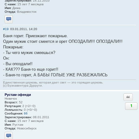
Зарегистрирован:
14.12.2010
С нами:
15 лет 7 месяцев
Имя:
Дима
Откуда:
Владивосток
Отправить личное сообщение
#19
03.01.2011, 14:20
Баня горит. Приезжают пожарные.
Один мужик стоит смеется и орет ОПОЗДАЛИ!!! ОПОЗДАЛИ!!!
Пожарные:
- Ты чего мужик смеешься?
Он:
- Вы опоздали!!
- КАК??? Баня-то еще горит!!
- Баня-то горит, А БАБЫ ГОЛЫЕ УЖЕ РАЗБЕЖАЛИСЬ
Единственная церковь, которая дает свет — это горящая церковь.
(с) Буэнавентура Дуррути.
Рустам-эфенди
Ответи
Новичок
Возраст:
52
1
Репутация:
2 (+2/−0)
Лояльность:
0 (+0/−0)
Сообщения:
66
Зарегистрирован:
08.01.2011
С нами:
15 лет 7 месяцев
Имя:
Рустам
Откуда:
Новосибирск