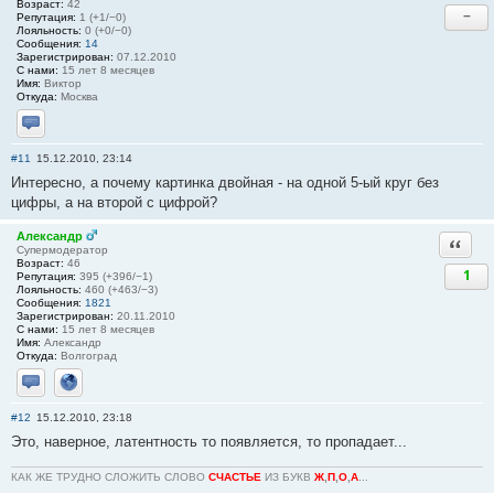
Возраст:
42
−
Репутация:
1 (+1/−0)
Лояльность:
0 (+0/−0)
Сообщения:
14
Зарегистрирован:
07.12.2010
С нами:
15 лет 8 месяцев
Имя:
Виктор
Откуда:
Москва
Отправить личное сообщение
#11
15.12.2010, 23:14
Интересно, а почему картинка двойная - на одной 5-ый круг без
цифры, а на второй с цифрой?
Александр
Ответи
Супермодератор
Возраст:
46
1
Репутация:
395 (+396/−1)
Лояльность:
460 (+463/−3)
Сообщения:
1821
Зарегистрирован:
20.11.2010
С нами:
15 лет 8 месяцев
Имя:
Александр
Откуда:
Волгоград
Отправить личное сообщение
Сайт
#12
15.12.2010, 23:18
Это, наверное, латентность то появляется, то пропадает...
КАК ЖЕ ТРУДНО СЛОЖИТЬ СЛОВО
СЧАСТЬЕ
ИЗ БУКВ
Ж
,
П
,
О
,
А
...