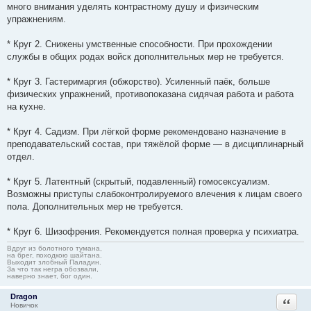
много внимания уделять контрастному душу и физическим
упражнениям.
* Круг 2. Снижены умственные способности. При прохождении
службы в общих родах войск дополнительных мер не требуется.
* Круг 3. Гастеримаргия (обжорство). Усиленный паёк, больше
физических упражнений, противопоказана сидячая работа и работа
на кухне.
* Круг 4. Садизм. При лёгкой форме рекомендовано назначение в
преподавательский состав, при тяжёлой форме — в дисциплинарный
отдел.
* Круг 5. Латентный (скрытый, подавленный) гомосексуализм.
Возможны приступы слабоконтролируемого влечения к лицам своего
пола. Дополнительных мер не требуется.
* Круг 6. Шизофрения. Рекомендуется полная проверка у психиатра.
Вдруг из болотного тумана,
на брег, походкою шайтана.
Выходит злобный Паладин.
За что так негра обозвали,
наверно знает, бог один.
Dragon
Ответи
Новичок