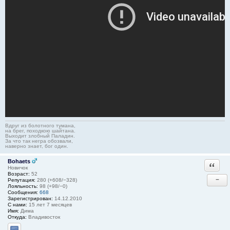
Вдруг из болотного тумана,
на брег, походкою шайтана.
Выходит злобный Паладин.
За что так негра обозвали,
наверно знает, бог один.
Bohaets
Ответи
Новичок
Возраст:
52
−
Репутация:
280 (+608/−328)
Лояльность:
98 (+98/−0)
Сообщения:
668
Зарегистрирован:
14.12.2010
С нами:
15 лет 7 месяцев
Имя:
Дима
Откуда:
Владивосток