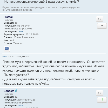
- Нет,все хорошо,можно ещё 2 раза вокруг клумбы?
Единственная церковь, которая дает свет — это горящая церковь.
(с) Буэнавентура Дуррути.
Prostak
Ответи
Новичок
Возраст:
59
−
Репутация:
51 (+51/−0)
Лояльность:
20 (+20/−0)
Сообщения:
240
Зарегистрирован:
23.12.2010
С нами:
15 лет 7 месяцев
Имя:
Yuri
Откуда:
Ужгород
Отправить личное сообщение
#18
24.12.2010, 08:07
Пришли муж с беременной женой на приём к гинекологу. Он остаётся
ждать под кабинетом. Выходит она после приёма - мужа нет. Искала,
искала, находит наконец его под поликлиникой, нервно курящего.
- Ты чего убежал?
- Да я там сидел тебя ждал под кабинетом, смотрел на всех и
подумал: кого только не е*ут!...
Bohaets
Ответи
Новичок
Возраст:
52
1
Репутация:
280 (+608/−328)
Лояльность:
98 (+98/−0)
Сообщения:
668