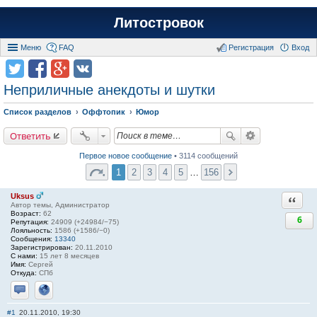
Литостровок
Меню
FAQ
Регистрация
Вход
Неприличные анекдоты и шутки
Список разделов
Оффтопик
Юмор
Ответить
Первое новое сообщение
• 3114 сообщений
1
2
3
4
5
…
156
Uksus
Ответи
Автор темы, Администратор
Возраст:
62
6
Репутация:
24909 (+24984/−75)
Лояльность:
1586 (+1586/−0)
Сообщения:
13340
Зарегистрирован:
20.11.2010
С нами:
15 лет 8 месяцев
Имя:
Сергей
Откуда:
СПб
Отправить личное сообщение
Сайт
#1
20.11.2010, 19:30