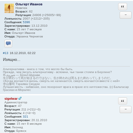
Ольгерт Иванов
Ответи
Новичок
Возраст:
62
−
Репутация:
24906 (+25005/−99)
Лояльность:
2007 (+2212/−205)
Сообщения:
5396
Зарегистрирован:
13.12.2010
С нами:
15 лет 7 месяцев
Имя:
Ольгерт Иванов
Откуда:
Украина Чернигов
Отправить личное сообщение
#13
16.12.2010, 02:22
Изящно...
Альтернативка - книга о том, что могло бы быть.
Прежде, чем писать альтернативку - вспомни, чьи танки стояли в Берлине?
Я-شوروی — šûravî-Шурави
生が終わって死が始まるのではない。生が終われば死もまた終わってしまうのだ。
«Когда кончается жизнь, смерть не начинается, смерть кончается вместе с ней»
寺山修司 Тэраяма Сюудзи
Лучшая месть - забвение, оно похоронит врага в прахе его ничтожества. (с) Бальтасар
Грасиан-и-Моралес
sigelwar
Ответи
Администратор
Возраст:
47
−
Репутация:
211 (+211/−0)
Лояльность:
4 (+4/−0)
Сообщения:
321
Зарегистрирован:
20.11.2010
С нами:
15 лет 8 месяцев
Имя:
Леонид
Откуда:
Брянск