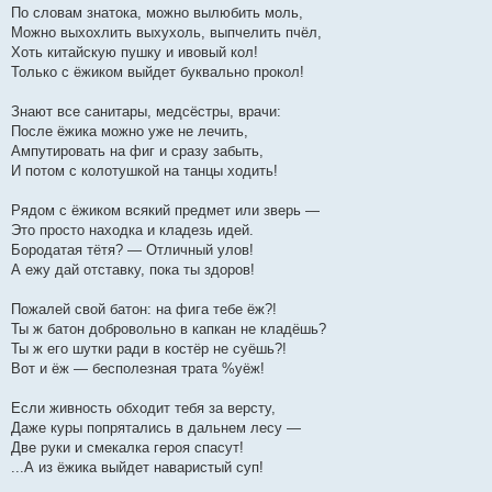
По словам знатока, можно вылюбить моль,
Можно выхохлить выхухоль, выпчелить пчёл,
Хоть китайскую пушку и ивовый кол!
Только с ёжиком выйдет буквально прокол!
Знают все санитары, медсёстры, врачи:
После ёжика можно уже не лечить,
Ампутировать на фиг и сразу забыть,
И потом с колотушкой на танцы ходить!
Рядом с ёжиком всякий предмет или зверь —
Это просто находка и кладезь идей.
Бородатая тётя? — Отличный улов!
А ежу дай отставку, пока ты здоров!
Пожалей свой батон: на фига тебе ёж?!
Ты ж батон добровольно в капкан не кладёшь?
Ты ж его шутки ради в костёр не суёшь?!
Вот и ёж — бесполезная трата %уёж!
Если живность обходит тебя за версту,
Даже куры попрятались в дальнем лесу —
Две руки и смекалка героя спасут!
...А из ёжика выйдет наваристый суп!