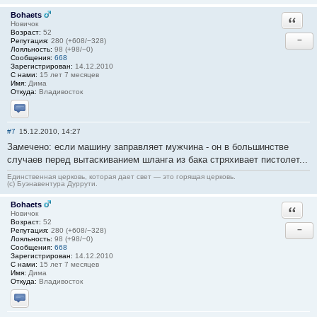
Bohaets
Ответи
Новичок
Возраст:
52
−
Репутация:
280 (+608/−328)
Лояльность:
98 (+98/−0)
Сообщения:
668
Зарегистрирован:
14.12.2010
С нами:
15 лет 7 месяцев
Имя:
Дима
Откуда:
Владивосток
Отправить личное сообщение
#7
15.12.2010, 14:27
Замечено: если машину заправляет мужчина - он в большинстве
случаев перед вытаскиванием шланга из бака стряхивает пистолет...
Единственная церковь, которая дает свет — это горящая церковь.
(с) Буэнавентура Дуррути.
Bohaets
Ответи
Новичок
Возраст:
52
−
Репутация:
280 (+608/−328)
Лояльность:
98 (+98/−0)
Сообщения:
668
Зарегистрирован:
14.12.2010
С нами:
15 лет 7 месяцев
Имя:
Дима
Откуда:
Владивосток
Отправить личное сообщение