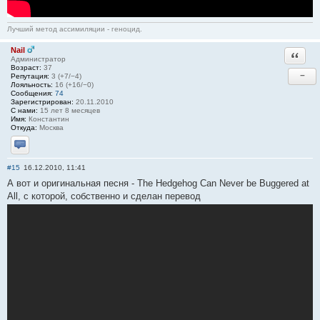
Лучший метод ассимиляции - геноцид.
Nail
Ответи
Администратор
Возраст:
37
−
Репутация:
3 (+7/−4)
Лояльность:
16 (+16/−0)
Сообщения:
74
Зарегистрирован:
20.11.2010
С нами:
15 лет 8 месяцев
Имя:
Константин
Откуда:
Москва
Отправить личное сообщение
#15
16.12.2010, 11:41
А вот и оригинальная песня - The Hedgehog Can Never be Buggered at
All, с которой, собственно и сделан перевод