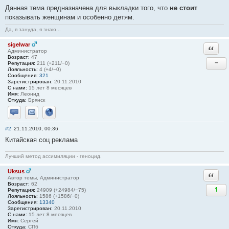
Данная тема предназначена для выкладки того, что
не стоит
показывать женщинам и особенно детям.
Да, я зануда, я знаю...
sigelwar
Ответи
Администратор
Возраст:
47
−
Репутация:
211 (+211/−0)
Лояльность:
4 (+4/−0)
Сообщения:
321
Зарегистрирован:
20.11.2010
С нами:
15 лет 8 месяцев
Имя:
Леонид
Откуда:
Брянск
Отправить личное сообщение
Отправить email
Сайт
#2
21.11.2010, 00:36
Китайская соц реклама
Лучший метод ассимиляции - геноцид.
Uksus
Ответи
Автор темы, Администратор
Возраст:
62
1
Репутация:
24909 (+24984/−75)
Лояльность:
1586 (+1586/−0)
Сообщения:
13340
Зарегистрирован:
20.11.2010
С нами:
15 лет 8 месяцев
Имя:
Сергей
Откуда:
СПб