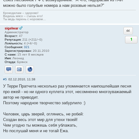
можно было голубые номера а нам розовые нельзя?"
Крокодилам – здорово!
Видишь мясо – съешь его!
Ты ведь парень с норовом…
sigelwar
Ответи
Администратор
Возраст:
47
1
Репутация:
211 (+211/−0)
Лояльность:
4 (+4/−0)
Сообщения:
321
Зарегистрирован:
20.11.2010
С нами:
15 лет 8 месяцев
Имя:
Леонид
Откуда:
Брянск
Отправить личное сообщение
Отправить email
Сайт
#5
02.12.2010, 11:38
У Терри Пратчета несколько раз упоминается наипошлейшая песня
про ежей - но ни одного куплета этот, несомненно многоуважаемый
автор не приводит.
Поэтому народное творчество забурлило :)
Человек, царь зверей, оглянись, не робей:
Создан весь этот мир для утехи твоей!
Чем угодно ты можешь себя ублажать,
Но послушай меня и не тогай Ежа.