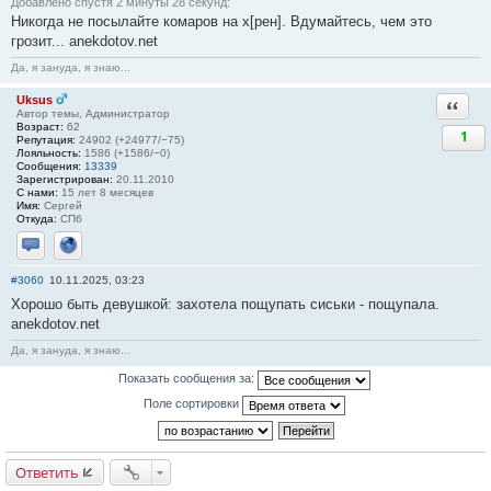
Добавлено спустя 2 минуты 28 секунд:
Никогда не посылайте комаров на х[рен]. Вдумайтесь, чем это
грозит... anekdotov.net
Да, я зануда, я знаю...
Uksus
Ответи
Автор темы, Администратор
Возраст:
62
1
Репутация:
24902 (+24977/−75)
Лояльность:
1586 (+1586/−0)
Сообщения:
13339
Зарегистрирован:
20.11.2010
С нами:
15 лет 8 месяцев
Имя:
Сергей
Откуда:
СПб
Отправить личное сообщение
Сайт
#3060
10.11.2025, 03:23
Хорошо быть девушкой: захотела пощупать сиськи - пощупала.
anekdotov.net
Да, я зануда, я знаю...
Показать сообщения за:
Поле сортировки
Ответить