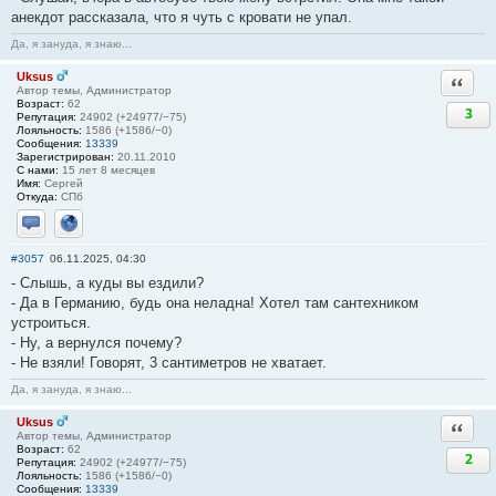
анекдот рассказала, что я чуть с кровати не упал.
Да, я зануда, я знаю...
Uksus
Ответи
Автор темы, Администратор
Возраст:
62
3
Репутация:
24902 (+24977/−75)
Лояльность:
1586 (+1586/−0)
Сообщения:
13339
Зарегистрирован:
20.11.2010
С нами:
15 лет 8 месяцев
Имя:
Сергей
Откуда:
СПб
Отправить личное сообщение
Сайт
#3057
06.11.2025, 04:30
- Слышь, а куды вы ездили?
- Да в Германию, будь она неладна! Хотел там сантехником
устроиться.
- Ну, а вернулся почему?
- Не взяли! Говорят, 3 сантиметров не хватает.
Да, я зануда, я знаю...
Uksus
Ответи
Автор темы, Администратор
Возраст:
62
2
Репутация:
24902 (+24977/−75)
Лояльность:
1586 (+1586/−0)
Сообщения:
13339