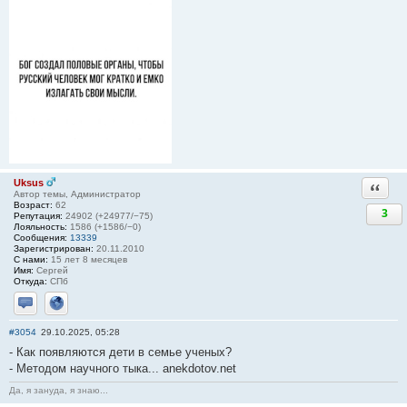
Uksus
Ответи
Автор темы, Администратор
Возраст:
62
3
Репутация:
24902 (+24977/−75)
Лояльность:
1586 (+1586/−0)
Сообщения:
13339
Зарегистрирован:
20.11.2010
С нами:
15 лет 8 месяцев
Имя:
Сергей
Откуда:
СПб
Отправить личное сообщение
Сайт
#3054
29.10.2025, 05:28
- Как появляются дети в семье ученых?
- Методом научного тыка... anekdotov.net
Да, я зануда, я знаю...