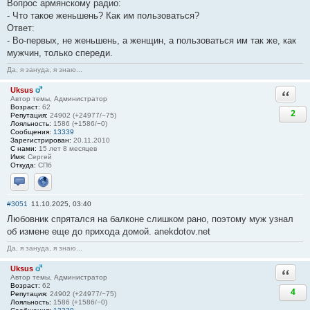
Вопрос армянскому радио:
- Что такое женьшень? Как им пользоваться?
Ответ:
- Во-первых, не женьшень, а женщин, а пользоваться им так же, как
мужчин, только спереди.
Да, я зануда, я знаю...
Uksus
Ответи
Автор темы, Администратор
Возраст:
62
2
Репутация:
24902 (+24977/−75)
Лояльность:
1586 (+1586/−0)
Сообщения:
13339
Зарегистрирован:
20.11.2010
С нами:
15 лет 8 месяцев
Имя:
Сергей
Откуда:
СПб
Отправить личное сообщение
Сайт
#3051
11.10.2025, 03:40
Любовник спрятался на балконе слишком рано, поэтому муж узнал
об измене еще до прихода домой. anekdotov.net
Да, я зануда, я знаю...
Uksus
Ответи
Автор темы, Администратор
Возраст:
62
4
Репутация:
24902 (+24977/−75)
Лояльность:
1586 (+1586/−0)