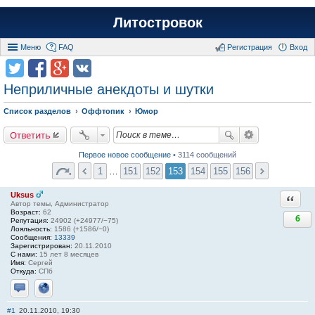
Литостровок
Меню
FAQ
Регистрация
Вход
Неприличные анекдоты и шутки
Список разделов
Оффтопик
Юмор
Ответить
Первое новое сообщение
• 3114 сообщений
1
…
151
152
153
154
155
156
Uksus
Ответи
Автор темы, Администратор
Возраст:
62
6
Репутация:
24902 (+24977/−75)
Лояльность:
1586 (+1586/−0)
Сообщения:
13339
Зарегистрирован:
20.11.2010
С нами:
15 лет 8 месяцев
Имя:
Сергей
Откуда:
СПб
Отправить личное сообщение
Сайт
#1
20.11.2010, 19:30