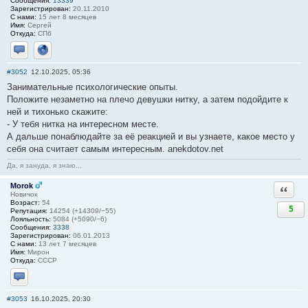
Сообщения:
13339
Зарегистрирован:
20.11.2010
С нами:
15 лет 8 месяцев
Имя:
Сергей
Откуда:
СПб
Отправить личное сообщение
Сайт
#3052
12.10.2025, 05:36
Занимательные психологические опыты.
Положите незаметно на плечо девушки нитку, а затем подойдите к
ней и тихонько скажите:
- У тебя нитка на интересном месте.
А дальше понаблюдайте за её реакцией и вы узнаете, какое место у
себя она считает самым интересным. anekdotov.net
Да, я зануда, я знаю...
Morok
Ответи
Новичок
Возраст:
54
5
Репутация:
14254 (+14309/−55)
Лояльность:
5084 (+5090/−6)
Сообщения:
3338
Зарегистрирован:
06.01.2013
С нами:
13 лет 7 месяцев
Имя:
Мирон
Откуда:
СССР
Отправить личное сообщение
#3053
16.10.2025, 20:30