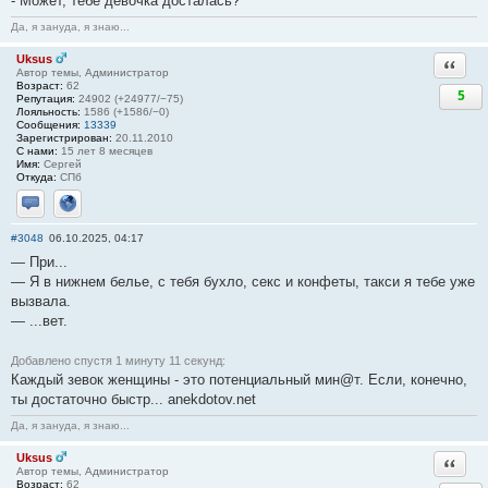
- Может, тебе девочка досталась?
Да, я зануда, я знаю...
Uksus
Ответи
Автор темы, Администратор
Возраст:
62
5
Репутация:
24902 (+24977/−75)
Лояльность:
1586 (+1586/−0)
Сообщения:
13339
Зарегистрирован:
20.11.2010
С нами:
15 лет 8 месяцев
Имя:
Сергей
Откуда:
СПб
Отправить личное сообщение
Сайт
#3048
06.10.2025, 04:17
— При...
— Я в нижнем белье, с тебя бухло, ceкc и конфеты, такси я тебе уже
вызвала.
— ...вет.
Добавлено спустя 1 минуту 11 секунд:
Каждый зевок женщины - это потенциальный мин@т. Если, конечно,
ты достаточно быстр... anekdotov.net
Да, я зануда, я знаю...
Uksus
Ответи
Автор темы, Администратор
Возраст:
62