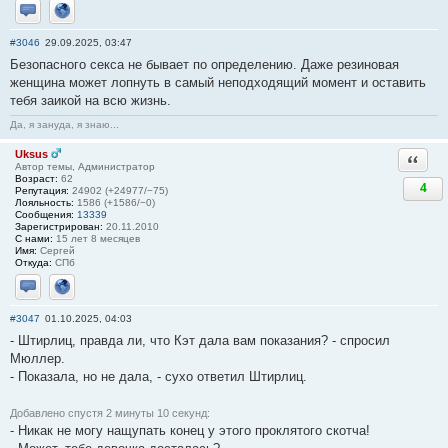
Отправить личное сообщение
Сайт
#3046
29.09.2025, 03:47
Безопасного ceкса не бывает по определению. Даже резиновая
женщина может лопнуть в самый неподходящий момент и оставить
тебя заикой на всю жизнь.
Да, я зануда, я знаю...
Uksus
Ответи
Автор темы, Администратор
Возраст:
62
4
Репутация:
24902 (+24977/−75)
Лояльность:
1586 (+1586/−0)
Сообщения:
13339
Зарегистрирован:
20.11.2010
С нами:
15 лет 8 месяцев
Имя:
Сергей
Откуда:
СПб
Отправить личное сообщение
Сайт
#3047
01.10.2025, 04:03
- Штирлиц, правда ли, что Кэт дала вам показания? - спросил
Мюллер.
- Показала, но не дала, - сухо ответил Штирлиц.
Добавлено спустя 2 минуты 10 секунд:
- Никак не могу нащупать конец у этого проклятого скотча!