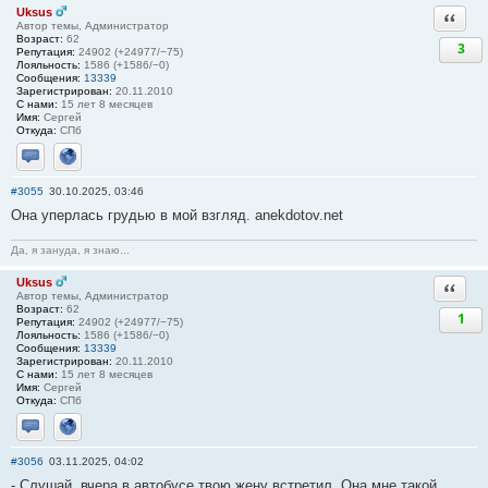
Uksus
Ответи
Автор темы, Администратор
Возраст:
62
3
Репутация:
24902 (+24977/−75)
Лояльность:
1586 (+1586/−0)
Сообщения:
13339
Зарегистрирован:
20.11.2010
С нами:
15 лет 8 месяцев
Имя:
Сергей
Откуда:
СПб
Отправить личное сообщение
Сайт
#3055
30.10.2025, 03:46
Она уперлась грудью в мой взгляд. anekdotov.net
Да, я зануда, я знаю...
Uksus
Ответи
Автор темы, Администратор
Возраст:
62
1
Репутация:
24902 (+24977/−75)
Лояльность:
1586 (+1586/−0)
Сообщения:
13339
Зарегистрирован:
20.11.2010
С нами:
15 лет 8 месяцев
Имя:
Сергей
Откуда:
СПб
Отправить личное сообщение
Сайт
#3056
03.11.2025, 04:02
- Слушай, вчера в автобусе твою жену встретил. Она мне такой