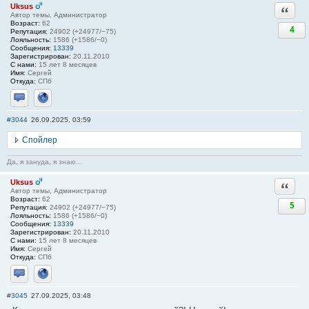
Uksus
Ответи
Автор темы, Администратор
Возраст:
62
4
Репутация:
24902 (+24977/−75)
Лояльность:
1586 (+1586/−0)
Сообщения:
13339
Зарегистрирован:
20.11.2010
С нами:
15 лет 8 месяцев
Имя:
Сергей
Откуда:
СПб
Отправить личное сообщение
Сайт
#3044
26.09.2025, 03:59
Спойлер
Да, я зануда, я знаю...
Uksus
Ответи
Автор темы, Администратор
Возраст:
62
5
Репутация:
24902 (+24977/−75)
Лояльность:
1586 (+1586/−0)
Сообщения:
13339
Зарегистрирован:
20.11.2010
С нами:
15 лет 8 месяцев
Имя:
Сергей
Откуда:
СПб
Отправить личное сообщение
Сайт
#3045
27.09.2025, 03:48