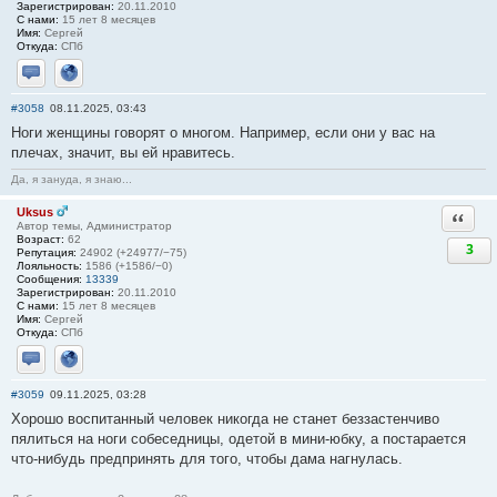
Зарегистрирован:
20.11.2010
С нами:
15 лет 8 месяцев
Имя:
Сергей
Откуда:
СПб
Отправить личное сообщение
Сайт
#3058
08.11.2025, 03:43
Ноги женщины говорят о многом. Например, если они у вас на
плечах, значит, вы ей нравитесь.
Да, я зануда, я знаю...
Uksus
Ответи
Автор темы, Администратор
Возраст:
62
3
Репутация:
24902 (+24977/−75)
Лояльность:
1586 (+1586/−0)
Сообщения:
13339
Зарегистрирован:
20.11.2010
С нами:
15 лет 8 месяцев
Имя:
Сергей
Откуда:
СПб
Отправить личное сообщение
Сайт
#3059
09.11.2025, 03:28
Хорошо воспитанный человек никогда не станет беззастенчиво
пялиться на ноги собеседницы, одетой в мини-юбку, а постарается
что-нибудь предпринять для того, чтобы дама нагнулась.