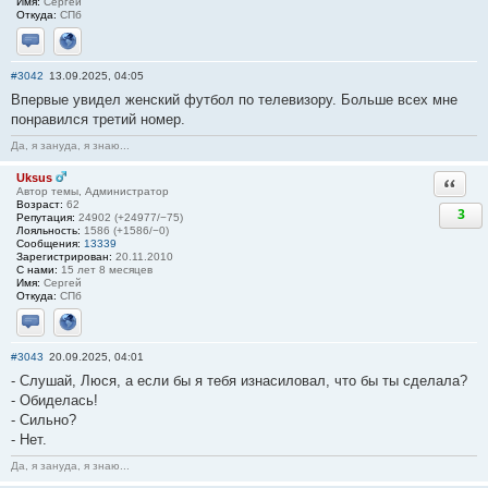
Имя:
Сергей
Откуда:
СПб
Отправить личное сообщение
Сайт
#3042
13.09.2025, 04:05
Впервые увидел женский футбол по телевизору. Больше всех мне
понравился третий номер.
Да, я зануда, я знаю...
Uksus
Ответи
Автор темы, Администратор
Возраст:
62
3
Репутация:
24902 (+24977/−75)
Лояльность:
1586 (+1586/−0)
Сообщения:
13339
Зарегистрирован:
20.11.2010
С нами:
15 лет 8 месяцев
Имя:
Сергей
Откуда:
СПб
Отправить личное сообщение
Сайт
#3043
20.09.2025, 04:01
- Слушай, Люся, а если бы я тебя изнасиловал, что бы ты сделала?
- Обиделась!
- Сильно?
- Нет.
Да, я зануда, я знаю...