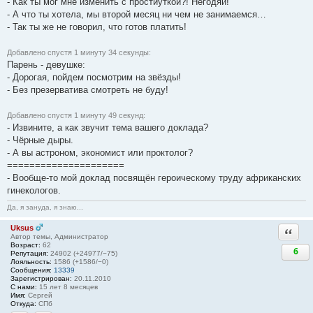
- Как ты мог мне изменить с простиуткой?! Негодяй!
- А что ты хотела, мы второй месяц ни чем не занимаемся…
- Так ты же не говорил, что готов платить!
Добавлено спустя 1 минуту 34 секунды:
Парень - девушке:
- Дорогая, пойдем посмотрим на звёзды!
- Без презерватива смотреть не буду!
Добавлено спустя 1 минуту 49 секунд:
- Извините, а как звучит тема вашего доклада?
- Чёрные дыры.
- А вы астроном, экономист или проктолог?
=====================
- Вообще-то мой доклад посвящён героическому труду африканских
гинекологов.
Да, я зануда, я знаю...
Uksus
Ответи
Автор темы, Администратор
Возраст:
62
6
Репутация:
24902 (+24977/−75)
Лояльность:
1586 (+1586/−0)
Сообщения:
13339
Зарегистрирован:
20.11.2010
С нами:
15 лет 8 месяцев
Имя:
Сергей
Откуда:
СПб