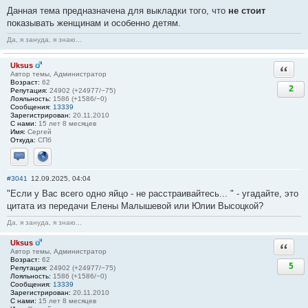
Данная тема предназначена для выкладки того, что
не стоит
показывать женщинам и особенно детям.
Да, я зануда, я знаю...
Uksus
Ответи
Автор темы, Администратор
Возраст:
62
2
Репутация:
24902 (+24977/−75)
Лояльность:
1586 (+1586/−0)
Сообщения:
13339
Зарегистрирован:
20.11.2010
С нами:
15 лет 8 месяцев
Имя:
Сергей
Откуда:
СПб
Отправить личное сообщение
Сайт
#3041
12.09.2025, 04:04
"Если у Вас всего одно яйцо - не расстраивайтесь... " - угадайте, это
цитата из передачи Елены Малышевой или Юлии Высоцкой?
Да, я зануда, я знаю...
Uksus
Ответи
Автор темы, Администратор
Возраст:
62
5
Репутация:
24902 (+24977/−75)
Лояльность:
1586 (+1586/−0)
Сообщения:
13339
Зарегистрирован:
20.11.2010
С нами:
15 лет 8 месяцев