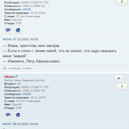
2
Репутация:
24902 (+24977/−75)
Лояльность:
1586 (+1586/−0)
Сообщения:
13339
Зарегистрирован:
20.11.2010
С нами:
15 лет 8 месяцев
Имя:
Сергей
Откуда:
СПб
Отправить личное сообщение
Сайт
#3049
07.10.2025, 03:55
— Мама, приготовь мне завтрак.
— Если я сплю с твоим папой, это не значит, что надо называть
меня "мамой".
— Извините, Петр Афанасьевич.
Да, я зануда, я знаю...
Uksus
Ответи
Автор темы, Администратор
Возраст:
62
1
Репутация:
24902 (+24977/−75)
Лояльность:
1586 (+1586/−0)
Сообщения:
13339
Зарегистрирован:
20.11.2010
С нами:
15 лет 8 месяцев
Имя:
Сергей
Откуда:
СПб
Отправить личное сообщение
Сайт
#3050
09.10.2025, 04:44