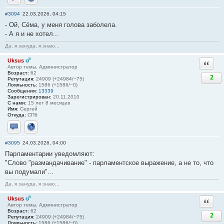
Отправить личное сообщение
Сайт
#3094
22.03.2026, 04:15
- Ой, Сёма, у меня голова заболела.
- А я и не хотел...
Да, я зануда, я знаю...
Uksus
Ответи
Автор темы, Администратор
Возраст:
62
2
Репутация:
24909 (+24984/−75)
Лояльность:
1586 (+1586/−0)
Сообщения:
13339
Зарегистрирован:
20.11.2010
С нами:
15 лет 8 месяцев
Имя:
Сергей
Откуда:
СПб
Отправить личное сообщение
Сайт
#3095
24.03.2026, 04:00
Парламентарии уведомляют:
"Слово "размандачивание" - парламентское выражение, а не то, что
вы подумали"...
Да, я зануда, я знаю...
Uksus
Ответи
Автор темы, Администратор
Возраст:
62
2
Репутация:
24909 (+24984/−75)
Лояльность:
1586 (+1586/−0)