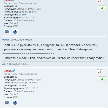
Ответи
Автор темы, Администратор
Возраст:
62
4
Репутация:
24909 (+24984/−75)
Лояльность:
1586 (+1586/−0)
Сообщения:
13339
Зарегистрирован:
20.11.2010
С нами:
15 лет 8 месяцев
Имя:
Сергей
Откуда:
СПб
Отправить личное сообщение
Сайт
#3088
05.02.2026, 04:08
Если бы не русский язык, Гондурас так бы и остался маленькой,
практически никому не известной страной в Южной Америке.
===========================.
...вместе с маленькой, практически никому не известной Гваделупой.
Да, я зануда, я знаю...
Uksus
Ответи
Автор темы, Администратор
Возраст:
62
4
Репутация:
24909 (+24984/−75)
Лояльность:
1586 (+1586/−0)
Сообщения:
13339
Зарегистрирован:
20.11.2010
С нами:
15 лет 8 месяцев
Имя:
Сергей
Откуда:
СПб
Отправить личное сообщение
Сайт