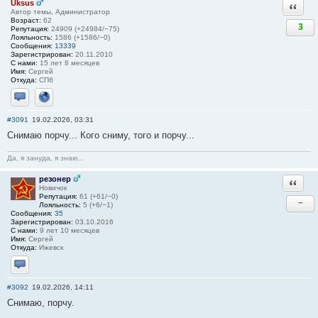
Uksus
Ответи
Автор темы, Администратор
Возраст:
62
3
Репутация:
24909 (+24984/−75)
Лояльность:
1586 (+1586/−0)
Сообщения:
13339
Зарегистрирован:
20.11.2010
С нами:
15 лет 8 месяцев
Имя:
Сергей
Откуда:
СПб
Отправить личное сообщение
Сайт
#3091
19.02.2026, 03:31
Снимаю порчу... Кого сниму, того и порчу...
Да, я зануда, я знаю...
резонер
Ответи
Новичок
Репутация:
61 (+61/−0)
−
Лояльность:
5 (+6/−1)
Сообщения:
35
Зарегистрирован:
03.10.2016
С нами:
9 лет 10 месяцев
Имя:
Сергей
Откуда:
Ижевск
Отправить личное сообщение
#3092
19.02.2026, 14:11
Снимаю, порчу.