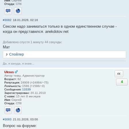
Имя:
Сергей
Откуда:
СПб
Отправить личное сообщение
Сайт
#3082
18.01.2026, 02:16
Сексом надо заниматься только в одном единственном случае -
когда он представился. anekdotov.net
Добавлено спустя 1 минуту 44 секунды:
Мат
Спойлер
Да, я зануда, я знаю...
Uksus
Ответи
Автор темы, Администратор
Возраст:
62
4
Репутация:
24909 (+24984/−75)
Лояльность:
1586 (+1586/−0)
Сообщения:
13339
Зарегистрирован:
20.11.2010
С нами:
15 лет 8 месяцев
Имя:
Сергей
Откуда:
СПб
Отправить личное сообщение
Сайт
#3083
21.01.2026, 03:00
Вопрос на форуме: