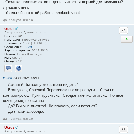
- Сколько половых актов в день считается нормой для мужчины?
Лучший ответ:
- Увольняйся с этой работы! anekdotov.net
Да, я зануда, я знаю...
Uksus
Ответи
Автор темы, Администратор
Возраст:
62
4
Репутация:
24909 (+24984/−75)
Лояльность:
1586 (+1586/−0)
Сообщения:
13339
Зарегистрирован:
20.11.2010
С нами:
15 лет 8 месяцев
Имя:
Сергей
Откуда:
СПб
Отправить личное сообщение
Сайт
#3084
23.01.2026, 05:11
— Аркаша! Вы волнуетесь меня видеть?
— Волнуюсь, Сонечка! Переживаю после разлуки… Себя не
контролирую… Руки трусятся… Сердце таки колотится… Полное
осчущение, шо встанет…
— Да? Вы мне льстите! Шо плохого, если встанет?
— Да я таки за сердце.
Да, я зануда, я знаю...
Uksus
Ответи
Автор темы, Администратор