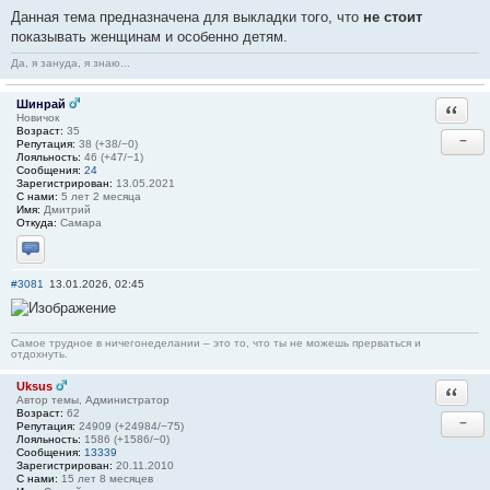
Данная тема предназначена для выкладки того, что
не стоит
показывать женщинам и особенно детям.
Да, я зануда, я знаю...
Шинрай
Ответи
Новичок
Возраст:
35
−
Репутация:
38 (+38/−0)
Лояльность:
46 (+47/−1)
Сообщения:
24
Зарегистрирован:
13.05.2021
С нами:
5 лет 2 месяца
Имя:
Дмитрий
Откуда:
Самара
Отправить личное сообщение
#3081
13.01.2026, 02:45
Самое трудное в ничегонеделании – это то, что ты не можешь прерваться и
отдохнуть.
Uksus
Ответи
Автор темы, Администратор
Возраст:
62
−
Репутация:
24909 (+24984/−75)
Лояльность:
1586 (+1586/−0)
Сообщения:
13339
Зарегистрирован:
20.11.2010
С нами:
15 лет 8 месяцев