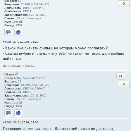
Возраст:
62
5
Репутация:
24909 (+24984/−75)
Лояльность:
1586 (+1586/−0)
Сообщения:
13339
Зарегистрирован:
20.11.2010
С нами:
15 лет 8 месяцев
Имя:
Сергей
Откуда:
СПб
Отправить личное сообщение
Сайт
#3085
27.01.2026, 03:20
- Какой мне скачать фильм, на котором можно поплакать?
- Скачай п@рно и плачь, что у тебя не такая, не такой, да и вообще
всё не так.
Да, я зануда, я знаю...
Uksus
Ответи
Автор темы, Администратор
Возраст:
62
4
Репутация:
24909 (+24984/−75)
Лояльность:
1586 (+1586/−0)
Сообщения:
13339
Зарегистрирован:
20.11.2010
С нами:
15 лет 8 месяцев
Имя:
Сергей
Откуда:
СПб
Отправить личное сообщение
Сайт
#3086
30.01.2026, 04:00
Говорящие фамилии - чушь. Достоевский никого не доставал,