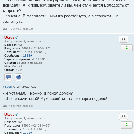
повидали. А, к примеру, знаете ли вы, чем отличается молодость от
старости?
- Конечно! В молодости ширинка расстёгнута, а в старости - не
застёгнута.
Да, я зануда, я знаю...
Uksus
Ответи
Автор темы, Администратор
Возраст:
62
2
Репутация:
24909 (+24984/−75)
Лояльность:
1586 (+1586/−0)
Сообщения:
13339
Зарегистрирован:
20.11.2010
С нами:
15 лет 8 месяцев
Имя:
Сергей
Откуда:
СПб
Отправить личное сообщение
Сайт
#3098
07.04.2026, 03:44
- Я уста-аал... можно, я пойду домой?
- И не рассчитывай! Муж вернётся только через неделю!
Да, я зануда, я знаю...
Uksus
Ответи
Автор темы, Администратор
Возраст:
62
2
Репутация:
24909 (+24984/−75)
Лояльность:
1586 (+1586/−0)
Сообщения:
13339