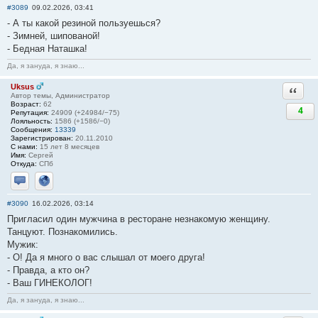
#3089
09.02.2026, 03:41
- А ты какой резиной пользуешься?
- Зимней, шипованой!
- Бедная Наташка!
Да, я зануда, я знаю...
Uksus
Ответи
Автор темы, Администратор
Возраст:
62
4
Репутация:
24909 (+24984/−75)
Лояльность:
1586 (+1586/−0)
Сообщения:
13339
Зарегистрирован:
20.11.2010
С нами:
15 лет 8 месяцев
Имя:
Сергей
Откуда:
СПб
Отправить личное сообщение
Сайт
#3090
16.02.2026, 03:14
Пригласил один мужчина в ресторане незнакомую женщину.
Танцуют. Познакомились.
Мужик:
- О! Да я много о вас слышал от моего друга!
- Правда, а кто он?
- Ваш ГИНЕКОЛОГ!
Да, я зануда, я знаю...