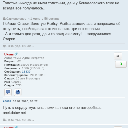
Толстые никогда не были толстыми, да и у Кончаловского тоже не
всегда все получалось...
Добавлено спустя 1 минуту 56 секунд:
Поймал Старик Золотую Рыбку. Рыбка взмолилась и попросила её
отпустить, пообещав за это исполнить три его желания.
- А я только два раза, да и то вряд ли смогу!.. - закручинился
Старик.
Да, я зануда, я знаю...
Uksus
Ответи
Автор темы, Администратор
Возраст:
62
3
Репутация:
24909 (+24984/−75)
Лояльность:
1586 (+1586/−0)
Сообщения:
13339
Зарегистрирован:
20.11.2010
С нами:
15 лет 8 месяцев
Имя:
Сергей
Откуда:
СПб
Отправить личное сообщение
Сайт
#3087
03.02.2026, 03:22
Путь к сердцу мужчины лежит... пока его не потеребишь.
anekdotov.net
Да, я зануда, я знаю...
Uksus