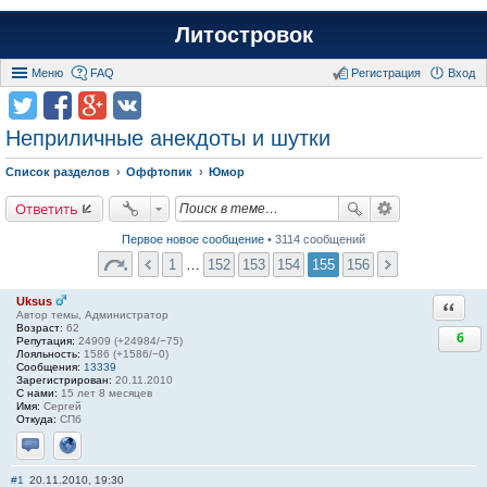
Литостровок
Меню
FAQ
Регистрация
Вход
Неприличные анекдоты и шутки
Список разделов
Оффтопик
Юмор
Ответить
Первое новое сообщение
• 3114 сообщений
1
…
152
153
154
155
156
Uksus
Ответи
Автор темы, Администратор
Возраст:
62
6
Репутация:
24909 (+24984/−75)
Лояльность:
1586 (+1586/−0)
Сообщения:
13339
Зарегистрирован:
20.11.2010
С нами:
15 лет 8 месяцев
Имя:
Сергей
Откуда:
СПб
Отправить личное сообщение
Сайт
#1
20.11.2010, 19:30