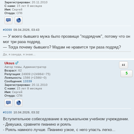
Зарегистрирован:
20.11.2010
С нами:
15 лет 8 месяцев
Имя:
Сергей
Откуда:
СПб
Отправить личное сообщение
Сайт
#3099
09.04.2026, 03:43
— У моего бывшего мужа было прозвище "подрядчик", потому что он
мог три раза подряд.
— Тогда почему бывшего? Мадам не нравится три раза подряд?
Да, я зануда, я знаю...
Uksus
Ответи
Автор темы, Администратор
Возраст:
62
5
Репутация:
24909 (+24984/−75)
Лояльность:
1586 (+1586/−0)
Сообщения:
13339
Зарегистрирован:
20.11.2010
С нами:
15 лет 8 месяцев
Имя:
Сергей
Откуда:
СПб
Отправить личное сообщение
Сайт
#3100
10.04.2026, 03:32
Вступительное собеседование в музыкальном учебном учреждении.
- Девушка, сравните пианино и рояль
- Рояль намного лучше. Пианино узкое, с него упасть легко...