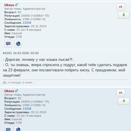
Uksus
Ответи
Автор темы, Администратор
Возраст:
62
6
Репутация:
24909 (+24984/−75)
Лояльность:
1586 (+1586/−0)
Сообщения:
13339
Зарегистрирован:
20.11.2010
С нами:
15 лет 8 месяцев
Имя:
Сергей
Откуда:
СПб
Отправить личное сообщение
Сайт
#3093
24.02.2026, 03:33
- Дорогая, почему у нас кошка лысая?! .
- О, ты знаешь, вчера спросила у подруг, какой тебе сделать подарок
на 23 февраля, они посоветовали побрить киску. С праздником, мой
защитник!
Да, я зануда, я знаю...
Uksus
Ответи
Автор темы, Администратор
Возраст:
62
4
Репутация:
24909 (+24984/−75)
Лояльность:
1586 (+1586/−0)
Сообщения:
13339
Зарегистрирован:
20.11.2010
С нами:
15 лет 8 месяцев
Имя:
Сергей
Откуда:
СПб