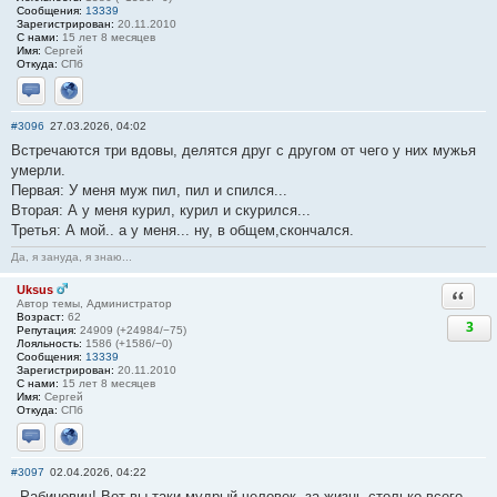
Сообщения:
13339
Зарегистрирован:
20.11.2010
С нами:
15 лет 8 месяцев
Имя:
Сергей
Откуда:
СПб
Отправить личное сообщение
Сайт
#3096
27.03.2026, 04:02
Встречаются три вдовы, делятся друг с другом от чего у них мужья
умерли.
Первая: У меня муж пил, пил и спился...
Вторая: А у меня курил, курил и скурился...
Третья: А мой.. а у меня... ну, в общем,скончался.
Да, я зануда, я знаю...
Uksus
Ответи
Автор темы, Администратор
Возраст:
62
3
Репутация:
24909 (+24984/−75)
Лояльность:
1586 (+1586/−0)
Сообщения:
13339
Зарегистрирован:
20.11.2010
С нами:
15 лет 8 месяцев
Имя:
Сергей
Откуда:
СПб
Отправить личное сообщение
Сайт
#3097
02.04.2026, 04:22
- Рабинович! Вот вы таки мудрый человек, за жизнь столько всего