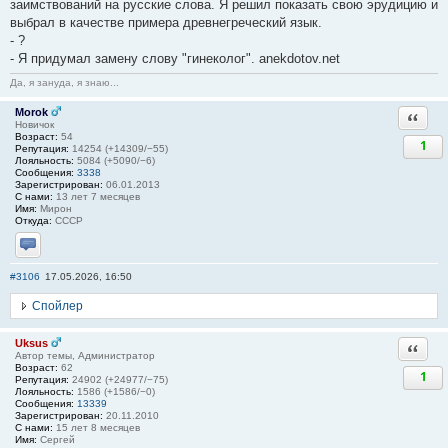
заимствований на русские слова. Я решил показать свою эрудицию и
выбрал в качестве примера древнегреческий язык.
- ?
- Я придумал замену слову "гинеколог". anekdotov.net
Да, я зануда, я знаю...
Morok
Ответи
Новичок
Возраст:
54
1
Репутация:
14254 (+14309/−55)
Лояльность:
5084 (+5090/−6)
Сообщения:
3338
Зарегистрирован:
06.01.2013
С нами:
13 лет 7 месяцев
Имя:
Мирон
Откуда:
СССР
Отправить личное сообщение
#3106
17.05.2026, 16:50
Спойлер
Uksus
Ответи
Автор темы, Администратор
Возраст:
62
1
Репутация:
24902 (+24977/−75)
Лояльность:
1586 (+1586/−0)
Сообщения:
13339
Зарегистрирован:
20.11.2010
С нами:
15 лет 8 месяцев
Имя:
Сергей