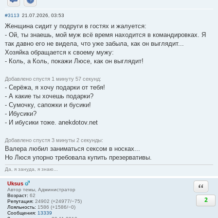
Отправить личное сообщение
Сайт
#3113
21.07.2026, 03:53
Женщина сидит у подруги в гостях и жалуется:
- Ой, ты знаешь, мой муж всё время находится в командировках. Я
так давно его не видела, что уже забыла, как он выглядит...
Хозяйка обращается к своему мужу:
- Коль, а Коль, покажи Люсе, как он выглядит!
Добавлено спустя 1 минуту 57 секунд:
- Серёжа, я хочу подарки от тебя!
- А какие ты хочешь подарки?
- Сумочку, сапожки и бусики!
- Ибусики?
- И ибусики тоже. anekdotov.net
Добавлено спустя 3 минуты 2 секунды:
Валера любил заниматься ceксом в носках...
Но Люся упорно требовала купить презервативы.
Да, я зануда, я знаю...
Uksus
Ответи
Автор темы, Администратор
Возраст:
62
2
Репутация:
24902 (+24977/−75)
Лояльность:
1586 (+1586/−0)
Сообщения:
13339