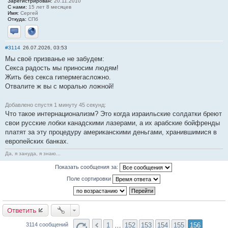
Зарегистрирован:
20.11.2010
С нами:
15 лет 8 месяцев
Имя:
Сергей
Откуда:
СПб
Отправить личное сообщение
Сайт
#3114
26.07.2026, 03:53
Мы своё призванье не забудем:
Секса радость мы приносим людям!
Жить без ceкса гипермегасложно.
Отвалите ж вы с моралью ложной!
Добавлено спустя 1 минуту 45 секунд:
Что такое интернационализм? Это когда израильские солдатки бреют
свои русские лобки канадскими лазерами, а их арабские бойфренды
платят за эту процедуру американскими деньгами, хранившимися в
европейских банках.
Да, я зануда, я знаю...
Показать сообщения за:
Поле сортировки
Ответить
1
…
152
153
154
155
156
3114 сообщений