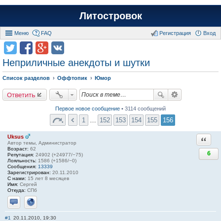
Литостровок
Меню
FAQ
Регистрация
Вход
Неприличные анекдоты и шутки
Список разделов
Оффтопик
Юмор
Ответить
Первое новое сообщение
• 3114 сообщений
1
…
152
153
154
155
156
Uksus
Ответи
Автор темы, Администратор
Возраст:
62
6
Репутация:
24902 (+24977/−75)
Лояльность:
1586 (+1586/−0)
Сообщения:
13339
Зарегистрирован:
20.11.2010
С нами:
15 лет 8 месяцев
Имя:
Сергей
Откуда:
СПб
Отправить личное сообщение
Сайт
#1
20.11.2010, 19:30