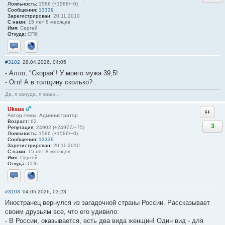
Лояльность:
1586 (+1586/−0)
Сообщения:
13339
Зарегистрирован:
20.11.2010
С нами:
15 лет 8 месяцев
Имя:
Сергей
Откуда:
СПб
Отправить личное сообщение
Сайт
#3102
28.04.2026, 04:05
- Алло, "Скорая"! У моего мужа 39,5!
- Ого! А в толщину сколько?..
Да, я зануда, я знаю...
Uksus
Ответи
Автор темы, Администратор
Возраст:
62
3
Репутация:
24902 (+24977/−75)
Лояльность:
1586 (+1586/−0)
Сообщения:
13339
Зарегистрирован:
20.11.2010
С нами:
15 лет 8 месяцев
Имя:
Сергей
Откуда:
СПб
Отправить личное сообщение
Сайт
#3103
04.05.2026, 03:23
Иностранец вернулся из загадочной страны России. Рассказывает
своим друзьям все, что его удивило:
- В России, оказывается, есть два вида женщин! Один вид - для