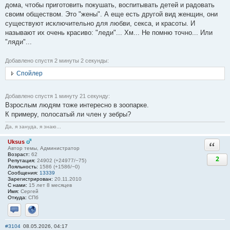
дома, чтобы приготовить покушать, воспитывать детей и радовать
своим обществом. Это "жены". А еще есть другой вид женщин, они
существуют исключительно для любви, ceкса, и красоты. И
называют их очень красиво: "леди"... Хм... Не помню точно... Или
"ляди"...
Добавлено спустя 2 минуты 2 секунды:
Спойлер
Добавлено спустя 1 минуту 21 секунду:
Взрослым людям тоже интересно в зоопарке.
К примеру, полосатый ли член у зебры?
Да, я зануда, я знаю...
Uksus
Ответи
Автор темы, Администратор
Возраст:
62
2
Репутация:
24902 (+24977/−75)
Лояльность:
1586 (+1586/−0)
Сообщения:
13339
Зарегистрирован:
20.11.2010
С нами:
15 лет 8 месяцев
Имя:
Сергей
Откуда:
СПб
Отправить личное сообщение
Сайт
#3104
08.05.2026, 04:17