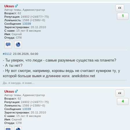
Uksus
Ответи
Автор темы, Администратор
Возраст:
62
1
Репутация:
24902 (+24977/−75)
Лояльность:
1586 (+1586/−0)
Сообщения:
13339
Зарегистрирован:
20.11.2010
С нами:
15 лет 8 месяцев
Имя:
Сергей
Откуда:
СПб
Отправить личное сообщение
Сайт
#3112
23.06.2026, 04:00
- Ты уверен, что люди - самые разумные существа на планете?
- А ты нет?
- Ну вот смотри, например, коровы ведь не считают кумиром ту, у
которой больше вымя и длиннее ноги. anekdotov.net
Да, я зануда, я знаю...
Uksus
Ответи
Автор темы, Администратор
Возраст:
62
4
Репутация:
24902 (+24977/−75)
Лояльность:
1586 (+1586/−0)
Сообщения:
13339
Зарегистрирован:
20.11.2010
С нами:
15 лет 8 месяцев
Имя:
Сергей
Откуда:
СПб