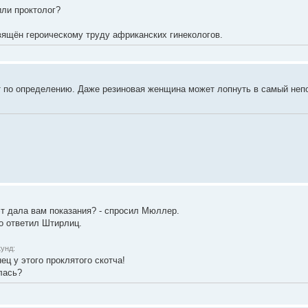
или проктолог?
вящён героическому труду африканских гинекологов.
т по определению. Даже резиновая женщина может лопнуть в самый непо
эт дала вам показания? - спросил Мюллер.
хо ответил Штирлиц.
унд:
ец у этого проклятого скотча!
лась?