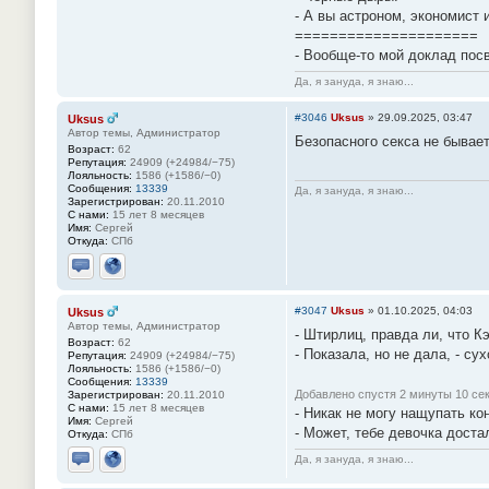
- А вы астроном, экономист 
=====================
- Вообще-то мой доклад пос
Да, я зануда, я знаю...
#3046
Uksus
»
29.09.2025, 03:47
Uksus
Автор темы, Администратор
Безопасного ceкса не бывае
Возраст:
62
Репутация:
24909 (+24984/−75)
Лояльность:
1586 (+1586/−0)
Сообщения:
13339
Да, я зануда, я знаю...
Зарегистрирован:
20.11.2010
С нами:
15 лет 8 месяцев
Имя:
Сергей
Откуда:
СПб
Отправить личное сообщение
Сайт
#3047
Uksus
»
01.10.2025, 04:03
Uksus
Автор темы, Администратор
- Штирлиц, правда ли, что К
Возраст:
62
- Показала, но не дала, - су
Репутация:
24909 (+24984/−75)
Лояльность:
1586 (+1586/−0)
Сообщения:
13339
Добавлено спустя 2 минуты 10 сек
Зарегистрирован:
20.11.2010
С нами:
15 лет 8 месяцев
- Никак не могу нащупать кон
Имя:
Сергей
- Может, тебе девочка доста
Откуда:
СПб
Да, я зануда, я знаю...
Отправить личное сообщение
Сайт