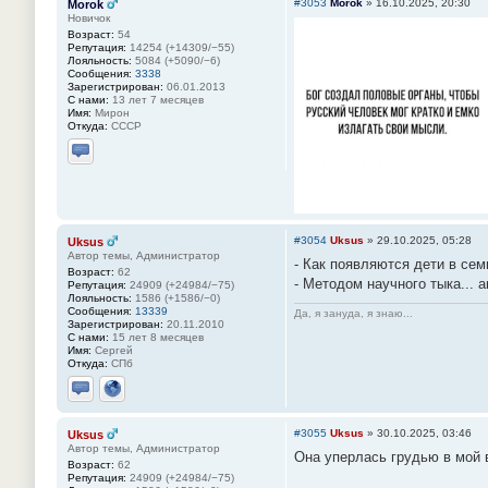
#3053
Morok
»
16.10.2025, 20:30
Morok
Новичок
Возраст:
54
Репутация:
14254 (+14309/−55)
Лояльность:
5084 (+5090/−6)
Сообщения:
3338
Зарегистрирован:
06.01.2013
С нами:
13 лет 7 месяцев
Имя:
Мирон
Откуда:
СССР
Отправить личное сообщение
#3054
Uksus
»
29.10.2025, 05:28
Uksus
Автор темы, Администратор
- Как появляются дети в се
Возраст:
62
- Методом научного тыка... a
Репутация:
24909 (+24984/−75)
Лояльность:
1586 (+1586/−0)
Сообщения:
13339
Да, я зануда, я знаю...
Зарегистрирован:
20.11.2010
С нами:
15 лет 8 месяцев
Имя:
Сергей
Откуда:
СПб
Отправить личное сообщение
Сайт
#3055
Uksus
»
30.10.2025, 03:46
Uksus
Автор темы, Администратор
Она уперлась грудью в мой в
Возраст:
62
Репутация:
24909 (+24984/−75)