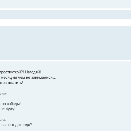
 простиуткой?! Негодяй!
ой месяц ни чем не занимаемся…
отов платить!
кунды:
 на звёзды!
 не буду!
унд:
ма вашего доклада?