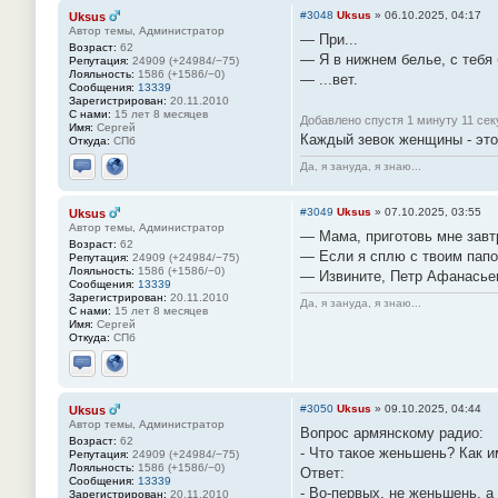
#3048
Uksus
»
06.10.2025, 04:17
Uksus
Автор темы, Администратор
— При...
Возраст:
62
— Я в нижнем белье, с тебя 
Репутация:
24909 (+24984/−75)
Лояльность:
1586 (+1586/−0)
— ...вет.
Сообщения:
13339
Зарегистрирован:
20.11.2010
С нами:
15 лет 8 месяцев
Добавлено спустя 1 минуту 11 сек
Имя:
Сергей
Каждый зевок женщины - это 
Откуда:
СПб
Да, я зануда, я знаю...
Отправить личное сообщение
Сайт
#3049
Uksus
»
07.10.2025, 03:55
Uksus
Автор темы, Администратор
— Мама, приготовь мне завт
Возраст:
62
— Если я сплю с твоим папой
Репутация:
24909 (+24984/−75)
Лояльность:
1586 (+1586/−0)
— Извините, Петр Афанасье
Сообщения:
13339
Зарегистрирован:
20.11.2010
Да, я зануда, я знаю...
С нами:
15 лет 8 месяцев
Имя:
Сергей
Откуда:
СПб
Отправить личное сообщение
Сайт
#3050
Uksus
»
09.10.2025, 04:44
Uksus
Автор темы, Администратор
Вопрос армянскому радио:
Возраст:
62
- Что такое женьшень? Как 
Репутация:
24909 (+24984/−75)
Лояльность:
1586 (+1586/−0)
Ответ:
Сообщения:
13339
- Во-первых, не женьшень, а
Зарегистрирован:
20.11.2010