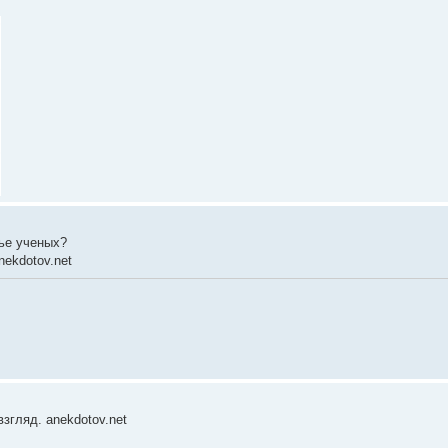
мье ученых?
nekdotov.net
згляд. anekdotov.net