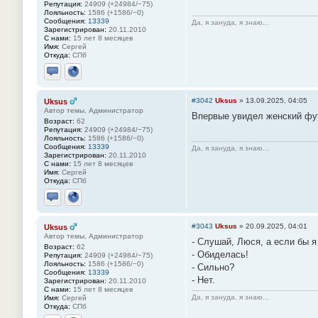
Репутация:
24909 (+24984/−75)
Лояльность:
1586 (+1586/−0)
Сообщения:
13339
Да, я зануда, я знаю...
Зарегистрирован:
20.11.2010
С нами:
15 лет 8 месяцев
Имя:
Сергей
Откуда:
СПб
Отправить личное сообщение
Сайт
#3042
Uksus
»
13.09.2025, 04:05
Uksus
Автор темы, Администратор
Впервые увидел женский фут
Возраст:
62
Репутация:
24909 (+24984/−75)
Лояльность:
1586 (+1586/−0)
Сообщения:
13339
Да, я зануда, я знаю...
Зарегистрирован:
20.11.2010
С нами:
15 лет 8 месяцев
Имя:
Сергей
Откуда:
СПб
Отправить личное сообщение
Сайт
#3043
Uksus
»
20.09.2025, 04:01
Uksus
Автор темы, Администратор
- Слушай, Люся, а если бы я
Возраст:
62
- Обиделась!
Репутация:
24909 (+24984/−75)
Лояльность:
1586 (+1586/−0)
- Сильно?
Сообщения:
13339
- Нет.
Зарегистрирован:
20.11.2010
С нами:
15 лет 8 месяцев
Да, я зануда, я знаю...
Имя:
Сергей
Откуда:
СПб