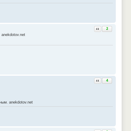
Ответить с цитатой
2
anekdotov.net
Ответить с цитатой
4
ным. anekdotov.net