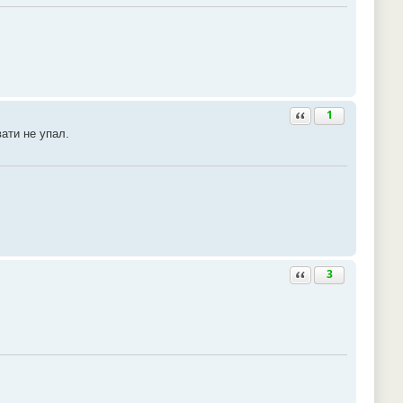
Ответить с цитатой
1
вати не упал.
Ответить с цитатой
3