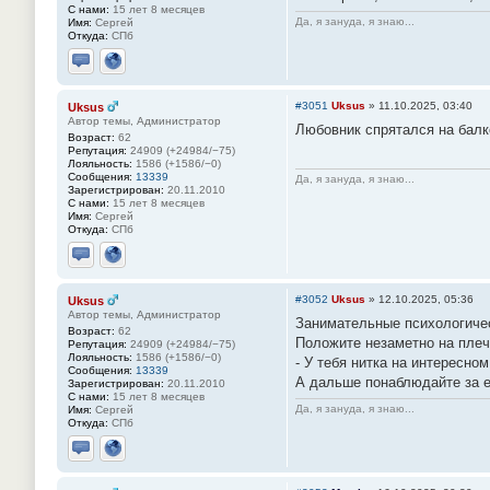
С нами:
15 лет 8 месяцев
Да, я зануда, я знаю...
Имя:
Сергей
Откуда:
СПб
Отправить личное сообщение
Сайт
#3051
Uksus
»
11.10.2025, 03:40
Uksus
Автор темы, Администратор
Любовник спрятался на балк
Возраст:
62
Репутация:
24909 (+24984/−75)
Лояльность:
1586 (+1586/−0)
Сообщения:
13339
Да, я зануда, я знаю...
Зарегистрирован:
20.11.2010
С нами:
15 лет 8 месяцев
Имя:
Сергей
Откуда:
СПб
Отправить личное сообщение
Сайт
#3052
Uksus
»
12.10.2025, 05:36
Uksus
Автор темы, Администратор
Занимательные психологиче
Возраст:
62
Положите незаметно на плечо
Репутация:
24909 (+24984/−75)
Лояльность:
1586 (+1586/−0)
- У тебя нитка на интересном
Сообщения:
13339
А дальше понаблюдайте за её
Зарегистрирован:
20.11.2010
С нами:
15 лет 8 месяцев
Да, я зануда, я знаю...
Имя:
Сергей
Откуда:
СПб
Отправить личное сообщение
Сайт