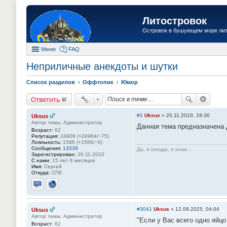
Литостровок
Островок в бушующем море ли
Меню
FAQ
Неприличные анекдоты и шутки
Список разделов
Оффтопик
Юмор
Ответить
#1
Uksus
»
20.11.2010, 19:30
Uksus
Автор темы, Администратор
Данная тема предназначена 
Возраст:
62
Репутация:
24909 (+24984/−75)
Лояльность:
1586 (+1586/−0)
Сообщения:
13339
Да, я зануда, я знаю...
Зарегистрирован:
20.11.2010
С нами:
15 лет 8 месяцев
Имя:
Сергей
Откуда:
СПб
Отправить личное сообщение
Сайт
#3041
Uksus
»
12.09.2025, 04:04
Uksus
Автор темы, Администратор
"Если у Вас всего одно яйцо
Возраст:
62