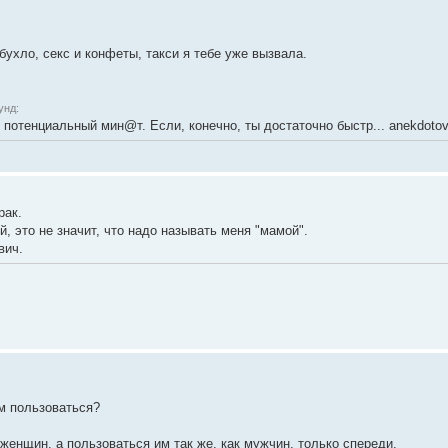
бухло, ceкc и конфеты, такси я тебе уже вызвала.
унд:
потенциальный мин@т. Если, конечно, ты достаточно быстр... anekdotov
рак.
, это не значит, что надо называть меня "мамой".
вич.
им пользоваться?
 женщин, а пользоваться им так же, как мужчин, только спереди.