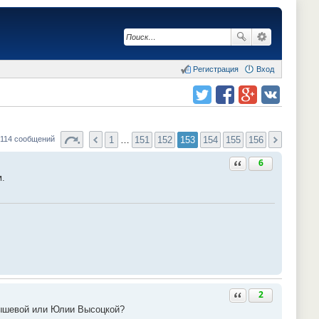
Регистрация
Вход
Поделиться в twitter.com
Поделиться в facebook.com
Поделиться в Google Plus
Поделиться в vk.com
1
…
151
152
153
154
155
156
3114 сообщений
Ответить с цитатой
6
м.
Ответить с цитатой
2
алышевой или Юлии Высоцкой?