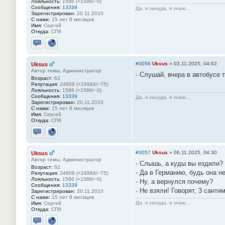
Лояльность:
1586 (+1586/−0)
Сообщения:
13339
Да, я зануда, я знаю...
Зарегистрирован:
20.11.2010
С нами:
15 лет 8 месяцев
Имя:
Сергей
Откуда:
СПб
Отправить личное сообщение
Сайт
#3056
Uksus
»
03.11.2025, 04:02
Uksus
Автор темы, Администратор
- Слушай, вчера в автобусе 
Возраст:
62
Репутация:
24909 (+24984/−75)
Лояльность:
1586 (+1586/−0)
Сообщения:
13339
Да, я зануда, я знаю...
Зарегистрирован:
20.11.2010
С нами:
15 лет 8 месяцев
Имя:
Сергей
Откуда:
СПб
Отправить личное сообщение
Сайт
#3057
Uksus
»
06.11.2025, 04:30
Uksus
Автор темы, Администратор
- Слышь, а куды вы ездили?
Возраст:
62
- Да в Германию, будь она н
Репутация:
24909 (+24984/−75)
Лояльность:
1586 (+1586/−0)
- Ну, а вернулся почему?
Сообщения:
13339
- Не взяли! Говорят, 3 санти
Зарегистрирован:
20.11.2010
С нами:
15 лет 8 месяцев
Да, я зануда, я знаю...
Имя:
Сергей
Откуда:
СПб