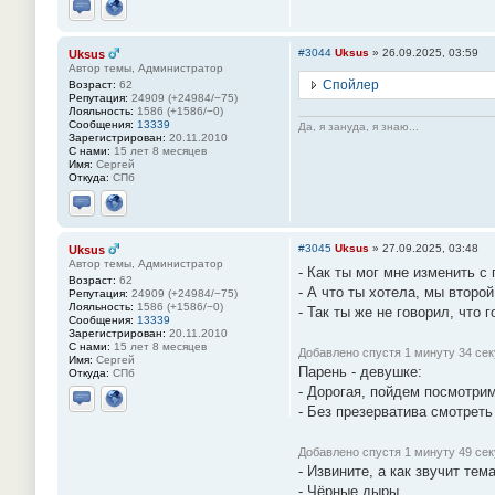
Отправить личное сообщение
Сайт
#3044
Uksus
»
26.09.2025, 03:59
Uksus
Автор темы, Администратор
Спойлер
Возраст:
62
Репутация:
24909 (+24984/−75)
Лояльность:
1586 (+1586/−0)
Сообщения:
13339
Да, я зануда, я знаю...
Зарегистрирован:
20.11.2010
С нами:
15 лет 8 месяцев
Имя:
Сергей
Откуда:
СПб
Отправить личное сообщение
Сайт
#3045
Uksus
»
27.09.2025, 03:48
Uksus
Автор темы, Администратор
- Как ты мог мне изменить с
Возраст:
62
- А что ты хотела, мы втор
Репутация:
24909 (+24984/−75)
Лояльность:
1586 (+1586/−0)
- Так ты же не говорил, что г
Сообщения:
13339
Зарегистрирован:
20.11.2010
С нами:
15 лет 8 месяцев
Добавлено спустя 1 минуту 34 се
Имя:
Сергей
Парень - девушке:
Откуда:
СПб
- Дорогая, пойдем посмотрим
- Без презерватива смотреть
Отправить личное сообщение
Сайт
Добавлено спустя 1 минуту 49 сек
- Извините, а как звучит те
- Чёрные дыры.