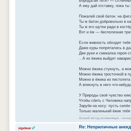
Бородатая тётя? — Отличны
А ежу дай отставку, пока ты 
Пожалей свой батон: на фига
Ты ж батон добровольно в к
Ты ж его шутки ради в костё
Вот и ёж — бесполезная тра
Если живность обходит тебя 
Даже куры попрятались в д
Две руки и смекалка героя с
...А из ёжика выйдет навари
Можно ёжика стукнуть, а мож
Можно ёжика тросточкой в пу
Можно в ёжика из пистолета
А впихнуть в него что-нибуд
У Природы своё чувство юмо
Чтобы сбить с Человека нап
Заруби на носу: пусть силён
Только маленький ёжик тебя
Лучший метод ассимиляции - геноц
Re: Неприличные анекд
sigelwar