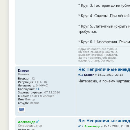
* Круг 3. Гастеримаргия (об
* Круг 4. Садизм. При лёгк
* Круг 5. Латентный (скрыт
требуется.
* Круг 6. Шизофрения. Реком
Вдруг из болотного тумана,
на брег, походкою шайтана.
Выходит злобный Паладин.
За что так негра обозвали,
наверно знает, бог один.
Re: Неприличные анекд
Dragon
Новичок
#11
Dragon
»
15.12.2010, 23:14
Возраст:
42
Интересно, а почему картинк
Репутация:
1 (+1/−0)
Лояльность:
0 (+0/−0)
Сообщения:
14
Зарегистрирован:
07.12.2010
С нами:
15 лет 8 месяцев
Имя:
Виктор
Откуда:
Москва
Отправить личное сообщение
Re: Неприличные анекд
Александр
Супермодератор
#12
Александр
»
15.12.2010, 23:18
Возраст:
46