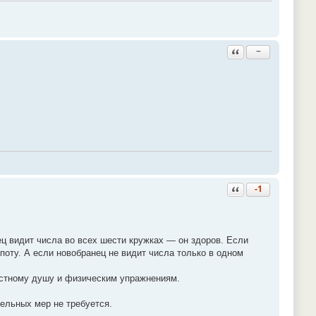
Ответить с цитатой
−
Ответить с цитатой
-1
ец видит числа во всех шести кружках — он здоров. Если
поту. А если новобранец не видит числа только в одном
астному душу и физическим упражнениям.
ельных мер не требуется.