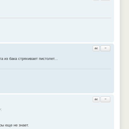
Ответить с цитатой
−
 из бака стряхивает пистолет...
Ответить с цитатой
−
:
ры еще не знает.