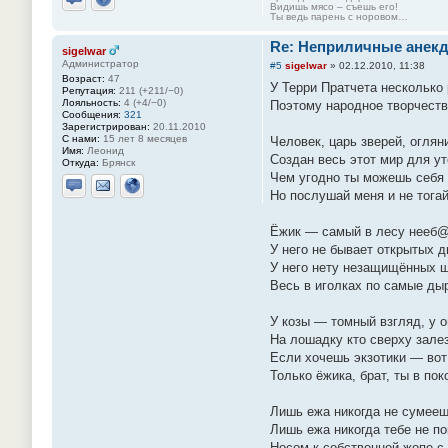
Видишь мясо – съешь его!
Отправить личное сообщение
Сайт
Ты ведь парень с норовом…
Re: Неприличные анекд
sigelwar
Администратор
#5
sigelwar
»
02.12.2010, 11:38
Возраст:
47
У Терри Пратчета несколько 
Репутация:
211 (+211/−0)
Лояльность:
4 (+4/−0)
Поэтому народное творчеств
Сообщения:
321
Зарегистрирован:
20.11.2010
С нами:
15 лет 8 месяцев
Человек, царь зверей, огляни
Имя:
Леонид
Создан весь этот мир для ут
Откуда:
Брянск
Чем угодно ты можешь себя 
Но послушай меня и не тога
Отправить личное сообщение
Отправить email
Сайт
Ёжик — самый в лесу нееб@
У него не бывает открытых д
У него нету незащищённых 
Весь в иголках по самые ды
У козы — томный взгляд, у 
На лошадку кто сверху залез,
Если хочешь экзотики — вот
Только ёжика, брат, ты в пок
Лишь ежа никогда не сумееш
Лишь ежа никогда тебе не по
Носом к собственной жопе с 