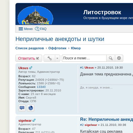
Литостровок
Островок в бушующем море ли
Меню
FAQ
Неприличные анекдоты и шутки
Список разделов
Оффтопик
Юмор
Ответить
#1
Uksus
»
20.11.2010, 19:30
Uksus
Автор темы, Администратор
Данная тема предназначена 
Возраст:
62
Репутация:
24909 (+24984/−75)
Лояльность:
1586 (+1586/−0)
Сообщения:
13340
Да, я зануда, я знаю...
Зарегистрирован:
20.11.2010
С нами:
15 лет 8 месяцев
Имя:
Сергей
Откуда:
СПб
Отправить личное сообщение
Сайт
Re: Неприличные анекд
sigelwar
Администратор
#2
sigelwar
»
21.11.2010, 00:36
Возраст:
47
Китайская соц реклама
Репутация:
211 (+211/−0)