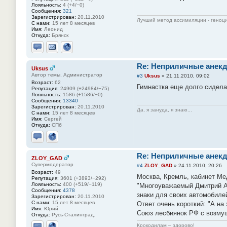
Лояльность:
4 (+4/−0)
Сообщения:
321
Зарегистрирован:
20.11.2010
Лучший метод ассимиляции - геноц
С нами:
15 лет 8 месяцев
Имя:
Леонид
Откуда:
Брянск
Отправить личное сообщение
Отправить email
Сайт
Re: Неприличные анекд
Uksus
Автор темы, Администратор
#3
Uksus
»
21.11.2010, 09:02
Возраст:
62
Гимнастка еще долго сидела
Репутация:
24909 (+24984/−75)
Лояльность:
1586 (+1586/−0)
Сообщения:
13340
Зарегистрирован:
20.11.2010
Да, я зануда, я знаю...
С нами:
15 лет 8 месяцев
Имя:
Сергей
Откуда:
СПб
Отправить личное сообщение
Сайт
Re: Неприличные анекд
ZLOY_GAD
Супермодератор
#4
ZLOY_GAD
»
24.11.2010, 20:26
Возраст:
49
Москва, Кремль, кабинет Ме
Репутация:
3601 (+3893/−292)
Лояльность:
400 (+519/−119)
"Многоуважаемый Дмитрий А
Сообщения:
4378
знаки для своих автомобилей
Зарегистрирован:
20.11.2010
С нами:
15 лет 8 месяцев
Ответ очень короткий: "А на 
Имя:
Юрий
Союз лесбиянок РФ с возмущ
Откуда:
Русь-Сталинград.
Крокодилам – здорово!