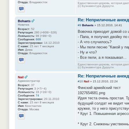
Откуда:
Владивосток
Единственная церковь, которая дает
(с) Буэнавентура Дуррути.
Отправить личное сообщение
Re: Неприличные анекд
Bohaets
Новичок
#9
Bohaets
»
15.12.2010, 14:41
Возраст:
52
Вовочка приходит домой со 
Репутация:
280 (+608/−328)
Лояльность:
98 (+98/−0)
- Папа, я получил двойку по
Сообщения:
668
- А что случилось?
Зарегистрирован:
14.12.2010
С нами:
15 лет 7 месяцев
- Мы пели песню "Какой у па
Имя:
Дима
- Ну и что?
Откуда:
Владивосток
- Все пели, а я показывал...
Отправить личное сообщение
Единственная церковь, которая дает
(с) Буэнавентура Дуррути.
Re: Неприличные анекд
Nail
Администратор
#10
Nail
»
15.12.2010, 22:24
Возраст:
37
Финский армейский тест
Репутация:
3 (+7/−4)
Лояльность:
16 (+16/−0)
1927654681.png
Сообщения:
74
Идея теста очень простая. 
Зарегистрирован:
20.11.2010
С нами:
15 лет 8 месяцев
будущий солдат не видит чис
Имя:
Константин
кружке, то у него присутств
Откуда:
Москва
* Круг 1. Повышенная агрес
Отправить личное сообщение
* Круг 2. Снижены умственн