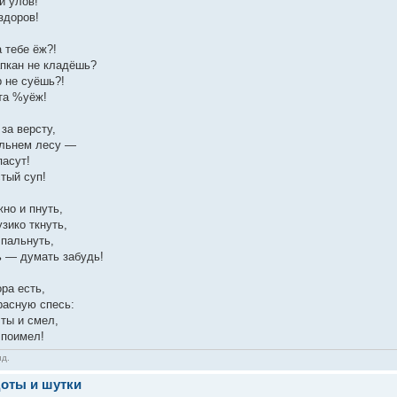
й улов!
здоров!
 тебе ёж?!
апкан не кладёшь?
р не суёшь?!
та %уёж!
за версту,
альнем лесу —
пасут!
стый суп!
но и пнуть,
зико ткнуть,
 пальнуть,
ь — думать забудь!
ра есть,
расную спесь:
 ты и смел,
 поимел!
ид.
оты и шутки