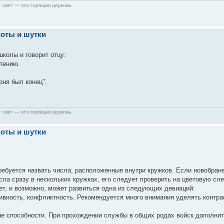
 свет — это горящая церковь.
оты и шутки
школы и говорит отцу:
 пению.
рня был конец".
 свет — это горящая церковь.
оты и шутки
Требуется назвать числа, расположенные внутри кружков. Если новобран
ла сразу в нескольких кружках, его следует проверить на цветовую сле
ует, и возможно, может развиться одна из следующих девиаций:
сивность, конфликтность. Рекомендуется много внимания уделять контр
ые способности. При прохождении службы в общих родах войск дополнит