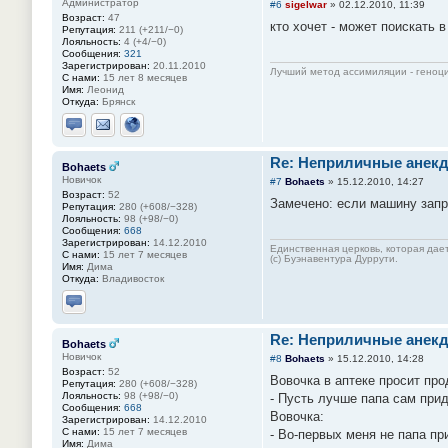
Администратор
#6
sigelwar
»
02.12.2010, 11:39
Возраст:
47
кто хочет - может поискать 
Репутация:
211 (+211/−0)
Лояльность:
4 (+4/−0)
Сообщения:
321
Зарегистрирован:
20.11.2010
Лучший метод ассимиляции - геноц
С нами:
15 лет 8 месяцев
Имя:
Леонид
Откуда:
Брянск
Отправить личное сообщение
Отправить email
Сайт
Re: Неприличные анекд
Bohaets
Новичок
#7
Bohaets
»
15.12.2010, 14:27
Возраст:
52
Замечено: если машину запр
Репутация:
280 (+608/−328)
Лояльность:
98 (+98/−0)
Сообщения:
668
Зарегистрирован:
14.12.2010
Единственная церковь, которая дает
С нами:
15 лет 7 месяцев
(с) Буэнавентура Дуррути.
Имя:
Дима
Откуда:
Владивосток
Отправить личное сообщение
Re: Неприличные анекд
Bohaets
Новичок
#8
Bohaets
»
15.12.2010, 14:28
Возраст:
52
Вовочка в аптеке просит про
Репутация:
280 (+608/−328)
Лояльность:
98 (+98/−0)
- Пусть лучше папа сам приде
Сообщения:
668
Вовочка:
Зарегистрирован:
14.12.2010
С нами:
15 лет 7 месяцев
- Во-первых меня не папа пр
Имя:
Дима