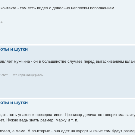
в контакте - там есть видео с довольно неплохим исполнением
ид.
оты и шутки
авляет мужчина - он в большинстве случаев перед вытаскиванием шланга
 свет — это горящая церковь.
оты и шутки
дать пять упаковок презервативов. Провизор деликатно говорит мальчику
т. Нужно ведь знать размер, марку и т. п.
ислал, а мама. А во-вторых - она едет на курорт и какие там будут разме