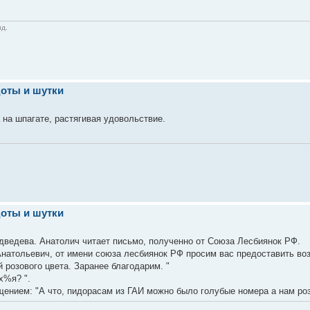
ид.
оты и шутки
 на шпагате, растягивая удовольствие.
оты и шутки
дведева. Анатолич читает письмо, полученно от Союза Лесбиянок РФ.
натольевич, от имени союза лесбиянок РФ просим вас предоставить во
 розового цвета. Заранее благодарим. "
х%я? ".
ением: "А что, пидорасам из ГАИ можно было голубые номера а нам ро