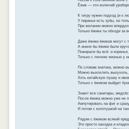
Ёжик — это колючий уробор
К тигру нужен подход (и к лю
У пираньи есть зубы, но толь
При желании можно впердоли
Только ёжика ты обходи за в
Даже ёжики ёжиков могут с 
А иначе бы ёжики были круг
Пожирали бы всё: и коренья,
Только с личною жизнью у н
По словам знатока, можно в
Можно выхохлить выхухоль,
Хоть китайскую пушку и иво
Только с ёжиком выйдет бук
Знают все санитары, медсёс
После ёжика можно уже не л
Ампутировать на фиг и сразу
И потом с колотушкой на тан
Рядом с ёжиком всякий пре
Это просто находка и кладез