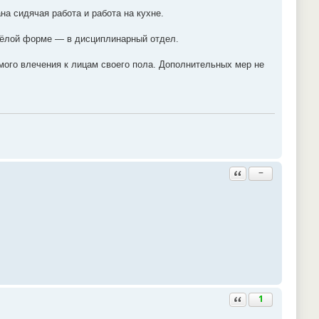
на сидячая работа и работа на кухне.
яжёлой форме — в дисциплинарный отдел.
мого влечения к лицам своего пола. Дополнительных мер не
Ответить с цитатой
−
Ответить с цитатой
1