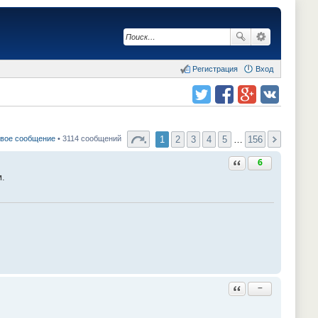
Регистрация
Вход
Поделиться в twitter.com
Поделиться в facebook.com
Поделиться в Google Plus
Поделиться в vk.com
1
2
3
4
5
…
156
овое сообщение
• 3114 сообщений
Ответить с цитатой
6
м.
Ответить с цитатой
−