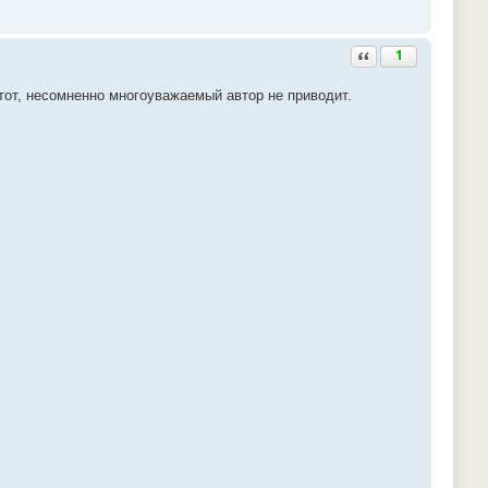
Ответить с цитатой
1
этот, несомненно многоуважаемый автор не приводит.