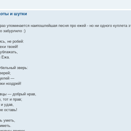
оты и шутки
раз упоминается наипошлейшая песня про ежей - но ни одного куплета 
о забурлило :)
сь, не робей:
ехи твоей!
ублажать,
й Ежа.
бельный зверь:
верей;
щелей —
рки ноздрей!
овцы — добрый нрав,
 тот и прав;
 и удав,
ое оставь!
ь уметь,
иметь.
испугу прирос,