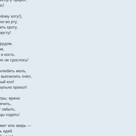
ос!
бому коту!),
ко во рту,
ть кроту,
ерсту!
трудом,
ом,
 и кость,
их не срослось!
ылюбить моль,
 выпчелить пчёл,
вый кол!
вально прокол!
тры, врачи:
ечить,
 забыть,
цы ходить!
дмет или зверь —
ь идей.