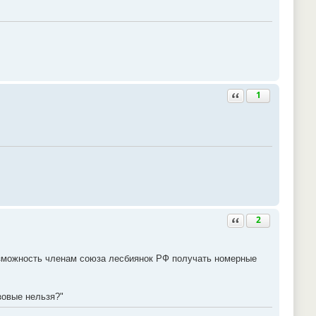
Ответить с цитатой
1
Ответить с цитатой
2
зможность членам союза лесбиянок РФ получать номерные
зовые нельзя?"