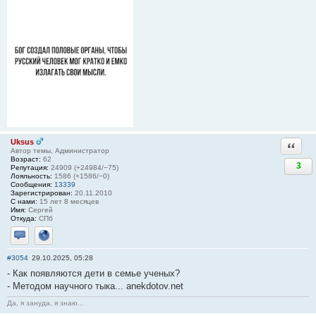
Uksus
Ответи
Автор темы, Администратор
Возраст:
62
3
Репутация:
24909 (+24984/−75)
Лояльность:
1586 (+1586/−0)
Сообщения:
13339
Зарегистрирован:
20.11.2010
С нами:
15 лет 8 месяцев
Имя:
Сергей
Откуда:
СПб
Отправить личное сообщение
Сайт
#3054
29.10.2025, 05:28
- Как появляются дети в семье ученых?
- Методом научного тыка... anekdotov.net
Да, я зануда, я знаю...