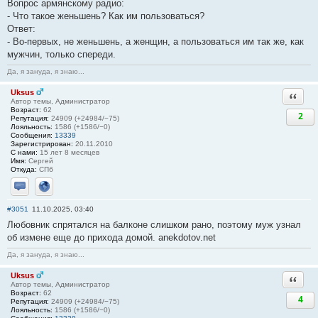
Вопрос армянскому радио:
- Что такое женьшень? Как им пользоваться?
Ответ:
- Во-первых, не женьшень, а женщин, а пользоваться им так же, как
мужчин, только спереди.
Да, я зануда, я знаю...
Uksus
Ответи
Автор темы, Администратор
Возраст:
62
2
Репутация:
24909 (+24984/−75)
Лояльность:
1586 (+1586/−0)
Сообщения:
13339
Зарегистрирован:
20.11.2010
С нами:
15 лет 8 месяцев
Имя:
Сергей
Откуда:
СПб
Отправить личное сообщение
Сайт
#3051
11.10.2025, 03:40
Любовник спрятался на балконе слишком рано, поэтому муж узнал
об измене еще до прихода домой. anekdotov.net
Да, я зануда, я знаю...
Uksus
Ответи
Автор темы, Администратор
Возраст:
62
4
Репутация:
24909 (+24984/−75)
Лояльность:
1586 (+1586/−0)