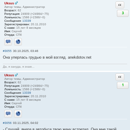
Uksus
Ответи
Автор темы, Администратор
Возраст:
62
3
Репутация:
24909 (+24984/−75)
Лояльность:
1586 (+1586/−0)
Сообщения:
13339
Зарегистрирован:
20.11.2010
С нами:
15 лет 8 месяцев
Имя:
Сергей
Откуда:
СПб
Отправить личное сообщение
Сайт
#3055
30.10.2025, 03:46
Она уперлась грудью в мой взгляд. anekdotov.net
Да, я зануда, я знаю...
Uksus
Ответи
Автор темы, Администратор
Возраст:
62
1
Репутация:
24909 (+24984/−75)
Лояльность:
1586 (+1586/−0)
Сообщения:
13339
Зарегистрирован:
20.11.2010
С нами:
15 лет 8 месяцев
Имя:
Сергей
Откуда:
СПб
Отправить личное сообщение
Сайт
#3056
03.11.2025, 04:02
- Слушай, вчера в автобусе твою жену встретил. Она мне такой