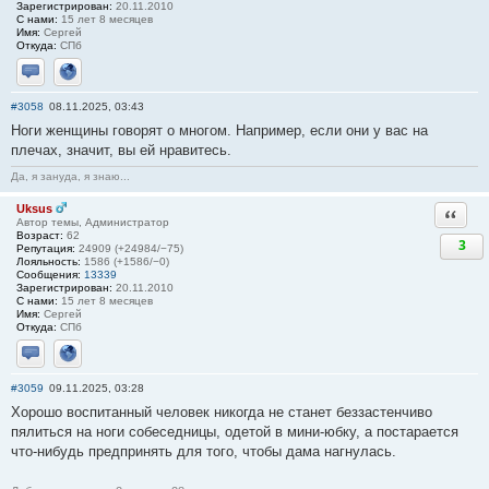
Зарегистрирован:
20.11.2010
С нами:
15 лет 8 месяцев
Имя:
Сергей
Откуда:
СПб
Отправить личное сообщение
Сайт
#3058
08.11.2025, 03:43
Ноги женщины говорят о многом. Например, если они у вас на
плечах, значит, вы ей нравитесь.
Да, я зануда, я знаю...
Uksus
Ответи
Автор темы, Администратор
Возраст:
62
3
Репутация:
24909 (+24984/−75)
Лояльность:
1586 (+1586/−0)
Сообщения:
13339
Зарегистрирован:
20.11.2010
С нами:
15 лет 8 месяцев
Имя:
Сергей
Откуда:
СПб
Отправить личное сообщение
Сайт
#3059
09.11.2025, 03:28
Хорошо воспитанный человек никогда не станет беззастенчиво
пялиться на ноги собеседницы, одетой в мини-юбку, а постарается
что-нибудь предпринять для того, чтобы дама нагнулась.