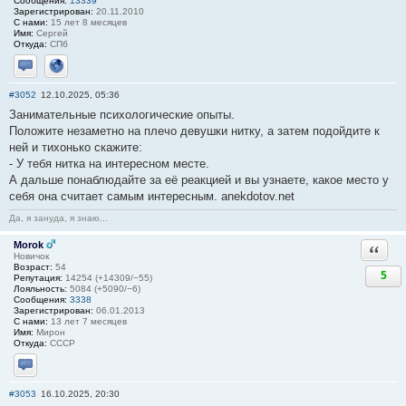
Сообщения:
13339
Зарегистрирован:
20.11.2010
С нами:
15 лет 8 месяцев
Имя:
Сергей
Откуда:
СПб
Отправить личное сообщение
Сайт
#3052
12.10.2025, 05:36
Занимательные психологические опыты.
Положите незаметно на плечо девушки нитку, а затем подойдите к
ней и тихонько скажите:
- У тебя нитка на интересном месте.
А дальше понаблюдайте за её реакцией и вы узнаете, какое место у
себя она считает самым интересным. anekdotov.net
Да, я зануда, я знаю...
Morok
Ответи
Новичок
Возраст:
54
5
Репутация:
14254 (+14309/−55)
Лояльность:
5084 (+5090/−6)
Сообщения:
3338
Зарегистрирован:
06.01.2013
С нами:
13 лет 7 месяцев
Имя:
Мирон
Откуда:
СССР
Отправить личное сообщение
#3053
16.10.2025, 20:30