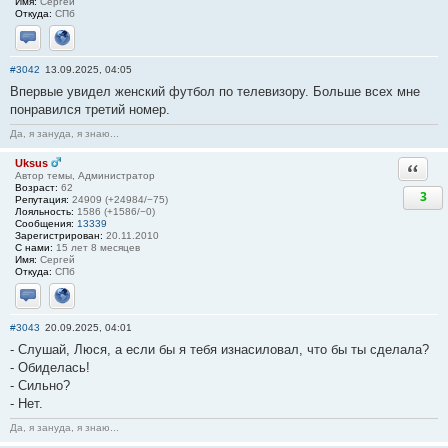
Имя:
Сергей
Откуда:
СПб
Отправить личное сообщение
Сайт
#3042
13.09.2025, 04:05
Впервые увидел женский футбол по телевизору. Больше всех мне
понравился третий номер.
Да, я зануда, я знаю...
Uksus
Ответи
Автор темы, Администратор
Возраст:
62
3
Репутация:
24909 (+24984/−75)
Лояльность:
1586 (+1586/−0)
Сообщения:
13339
Зарегистрирован:
20.11.2010
С нами:
15 лет 8 месяцев
Имя:
Сергей
Откуда:
СПб
Отправить личное сообщение
Сайт
#3043
20.09.2025, 04:01
- Слушай, Люся, а если бы я тебя изнасиловал, что бы ты сделала?
- Обиделась!
- Сильно?
- Нет.
Да, я зануда, я знаю...