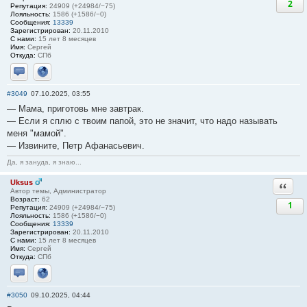
2
Репутация:
24909 (+24984/−75)
Лояльность:
1586 (+1586/−0)
Сообщения:
13339
Зарегистрирован:
20.11.2010
С нами:
15 лет 8 месяцев
Имя:
Сергей
Откуда:
СПб
Отправить личное сообщение
Сайт
#3049
07.10.2025, 03:55
— Мама, приготовь мне завтрак.
— Если я сплю с твоим папой, это не значит, что надо называть
меня "мамой".
— Извините, Петр Афанасьевич.
Да, я зануда, я знаю...
Uksus
Ответи
Автор темы, Администратор
Возраст:
62
1
Репутация:
24909 (+24984/−75)
Лояльность:
1586 (+1586/−0)
Сообщения:
13339
Зарегистрирован:
20.11.2010
С нами:
15 лет 8 месяцев
Имя:
Сергей
Откуда:
СПб
Отправить личное сообщение
Сайт
#3050
09.10.2025, 04:44