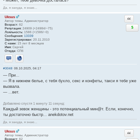
- Может, тебе девочка досталась?
Да, я зануда, я знаю...
Uksus
Ответи
Автор темы, Администратор
Возраст:
62
5
Репутация:
24909 (+24984/−75)
Лояльность:
1586 (+1586/−0)
Сообщения:
13339
Зарегистрирован:
20.11.2010
С нами:
15 лет 8 месяцев
Имя:
Сергей
Откуда:
СПб
Отправить личное сообщение
Сайт
#3048
06.10.2025, 04:17
— При...
— Я в нижнем белье, с тебя бухло, ceкc и конфеты, такси я тебе уже
вызвала.
— ...вет.
Добавлено спустя 1 минуту 11 секунд:
Каждый зевок женщины - это потенциальный мин@т. Если, конечно,
ты достаточно быстр... anekdotov.net
Да, я зануда, я знаю...
Uksus
Ответи
Автор темы, Администратор
Возраст:
62