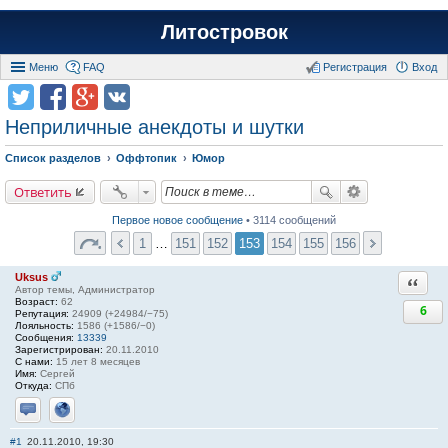
Литостровок
Меню
FAQ
Регистрация
Вход
Неприличные анекдоты и шутки
Список разделов
Оффтопик
Юмор
Ответить
Первое новое сообщение
• 3114 сообщений
1
…
151
152
153
154
155
156
Uksus
Ответи
Автор темы, Администратор
Возраст:
62
6
Репутация:
24909 (+24984/−75)
Лояльность:
1586 (+1586/−0)
Сообщения:
13339
Зарегистрирован:
20.11.2010
С нами:
15 лет 8 месяцев
Имя:
Сергей
Откуда:
СПб
Отправить личное сообщение
Сайт
#1
20.11.2010, 19:30