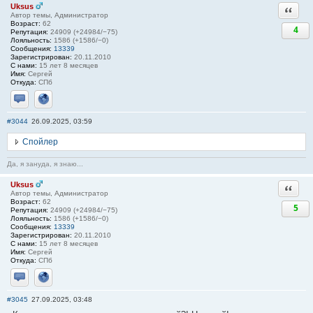
Uksus
Ответи
Автор темы, Администратор
Возраст:
62
4
Репутация:
24909 (+24984/−75)
Лояльность:
1586 (+1586/−0)
Сообщения:
13339
Зарегистрирован:
20.11.2010
С нами:
15 лет 8 месяцев
Имя:
Сергей
Откуда:
СПб
Отправить личное сообщение
Сайт
#3044
26.09.2025, 03:59
Спойлер
Да, я зануда, я знаю...
Uksus
Ответи
Автор темы, Администратор
Возраст:
62
5
Репутация:
24909 (+24984/−75)
Лояльность:
1586 (+1586/−0)
Сообщения:
13339
Зарегистрирован:
20.11.2010
С нами:
15 лет 8 месяцев
Имя:
Сергей
Откуда:
СПб
Отправить личное сообщение
Сайт
#3045
27.09.2025, 03:48