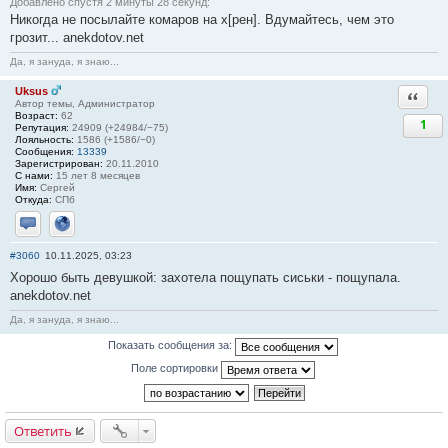
Добавлено спустя 2 минуты 28 секунд:
Никогда не посылайте комаров на х[рен]. Вдумайтесь, чем это
грозит... anekdotov.net
Да, я зануда, я знаю...
Uksus
Ответи
Автор темы, Администратор
Возраст:
62
1
Репутация:
24909 (+24984/−75)
Лояльность:
1586 (+1586/−0)
Сообщения:
13339
Зарегистрирован:
20.11.2010
С нами:
15 лет 8 месяцев
Имя:
Сергей
Откуда:
СПб
Отправить личное сообщение
Сайт
#3060
10.11.2025, 03:23
Хорошо быть девушкой: захотела пощупать сиськи - пощупала.
anekdotov.net
Да, я зануда, я знаю...
Показать сообщения за:
Поле сортировки
Ответить