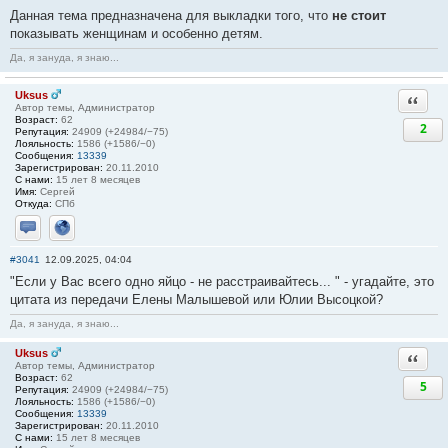
Данная тема предназначена для выкладки того, что
не стоит
показывать женщинам и особенно детям.
Да, я зануда, я знаю...
Uksus
Ответи
Автор темы, Администратор
Возраст:
62
2
Репутация:
24909 (+24984/−75)
Лояльность:
1586 (+1586/−0)
Сообщения:
13339
Зарегистрирован:
20.11.2010
С нами:
15 лет 8 месяцев
Имя:
Сергей
Откуда:
СПб
Отправить личное сообщение
Сайт
#3041
12.09.2025, 04:04
"Если у Вас всего одно яйцо - не расстраивайтесь... " - угадайте, это
цитата из передачи Елены Малышевой или Юлии Высоцкой?
Да, я зануда, я знаю...
Uksus
Ответи
Автор темы, Администратор
Возраст:
62
5
Репутация:
24909 (+24984/−75)
Лояльность:
1586 (+1586/−0)
Сообщения:
13339
Зарегистрирован:
20.11.2010
С нами:
15 лет 8 месяцев