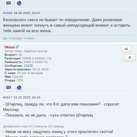
Отправить личное сообщение
Сайт
#3046
29.09.2025, 03:47
Безопасного ceкса не бывает по определению. Даже резиновая
женщина может лопнуть в самый неподходящий момент и оставить
тебя заикой на всю жизнь.
Да, я зануда, я знаю...
Uksus
Ответи
Автор темы, Администратор
Возраст:
62
4
Репутация:
24909 (+24984/−75)
Лояльность:
1586 (+1586/−0)
Сообщения:
13339
Зарегистрирован:
20.11.2010
С нами:
15 лет 8 месяцев
Имя:
Сергей
Откуда:
СПб
Отправить личное сообщение
Сайт
#3047
01.10.2025, 04:03
- Штирлиц, правда ли, что Кэт дала вам показания? - спросил
Мюллер.
- Показала, но не дала, - сухо ответил Штирлиц.
Добавлено спустя 2 минуты 10 секунд:
- Никак не могу нащупать конец у этого проклятого скотча!