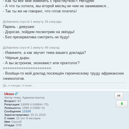
- Как ты мог мне изменить с простиуткой?! Негодяй!
- А что ты хотела, мы второй месяц ни чем не занимаемся…
- Так ты же не говорил, что готов платить!
Добавлено спустя 1 минуту 34 секунды:
Парень - девушке:
- Дорогая, пойдем посмотрим на звёзды!
- Без презерватива смотреть не буду!
Добавлено спустя 1 минуту 49 секунд:
- Извините, а как звучит тема вашего доклада?
- Чёрные дыры.
- А вы астроном, экономист или проктолог?
=====================
- Вообще-то мой доклад посвящён героическому труду африканских
гинекологов.
Да, я зануда, я знаю...
Uksus
Ответи
Автор темы, Администратор
Возраст:
62
6
Репутация:
24909 (+24984/−75)
Лояльность:
1586 (+1586/−0)
Сообщения:
13339
Зарегистрирован:
20.11.2010
С нами:
15 лет 8 месяцев
Имя:
Сергей
Откуда:
СПб