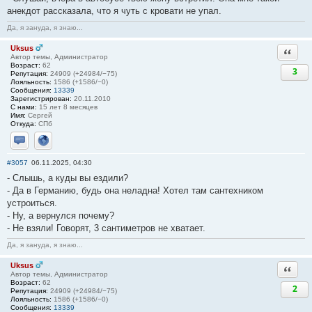
анекдот рассказала, что я чуть с кровати не упал.
Да, я зануда, я знаю...
Uksus
Ответи
Автор темы, Администратор
Возраст:
62
3
Репутация:
24909 (+24984/−75)
Лояльность:
1586 (+1586/−0)
Сообщения:
13339
Зарегистрирован:
20.11.2010
С нами:
15 лет 8 месяцев
Имя:
Сергей
Откуда:
СПб
Отправить личное сообщение
Сайт
#3057
06.11.2025, 04:30
- Слышь, а куды вы ездили?
- Да в Германию, будь она неладна! Хотел там сантехником
устроиться.
- Ну, а вернулся почему?
- Не взяли! Говорят, 3 сантиметров не хватает.
Да, я зануда, я знаю...
Uksus
Ответи
Автор темы, Администратор
Возраст:
62
2
Репутация:
24909 (+24984/−75)
Лояльность:
1586 (+1586/−0)
Сообщения:
13339