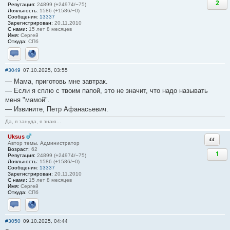
2
Репутация:
24899 (+24974/−75)
Лояльность:
1586 (+1586/−0)
Сообщения:
13337
Зарегистрирован:
20.11.2010
С нами:
15 лет 8 месяцев
Имя:
Сергей
Откуда:
СПб
Отправить личное сообщение
Сайт
#3049
07.10.2025, 03:55
— Мама, приготовь мне завтрак.
— Если я сплю с твоим папой, это не значит, что надо называть
меня "мамой".
— Извините, Петр Афанасьевич.
Да, я зануда, я знаю...
Uksus
Ответи
Автор темы, Администратор
Возраст:
62
1
Репутация:
24899 (+24974/−75)
Лояльность:
1586 (+1586/−0)
Сообщения:
13337
Зарегистрирован:
20.11.2010
С нами:
15 лет 8 месяцев
Имя:
Сергей
Откуда:
СПб
Отправить личное сообщение
Сайт
#3050
09.10.2025, 04:44