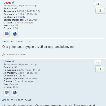
Uksus
Ответи
Автор темы, Администратор
Возраст:
62
3
Репутация:
24899 (+24974/−75)
Лояльность:
1586 (+1586/−0)
Сообщения:
13337
Зарегистрирован:
20.11.2010
С нами:
15 лет 8 месяцев
Имя:
Сергей
Откуда:
СПб
Отправить личное сообщение
Сайт
#3055
30.10.2025, 03:46
Она уперлась грудью в мой взгляд. anekdotov.net
Да, я зануда, я знаю...
Uksus
Ответи
Автор темы, Администратор
Возраст:
62
1
Репутация:
24899 (+24974/−75)
Лояльность:
1586 (+1586/−0)
Сообщения:
13337
Зарегистрирован:
20.11.2010
С нами:
15 лет 8 месяцев
Имя:
Сергей
Откуда:
СПб
Отправить личное сообщение
Сайт
#3056
03.11.2025, 04:02
- Слушай, вчера в автобусе твою жену встретил. Она мне такой