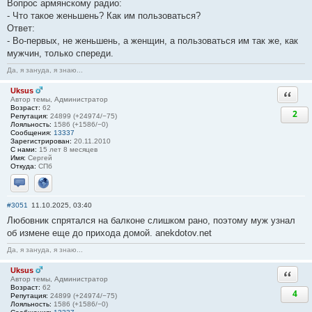
Вопрос армянскому радио:
- Что такое женьшень? Как им пользоваться?
Ответ:
- Во-первых, не женьшень, а женщин, а пользоваться им так же, как
мужчин, только спереди.
Да, я зануда, я знаю...
Uksus
Ответи
Автор темы, Администратор
Возраст:
62
2
Репутация:
24899 (+24974/−75)
Лояльность:
1586 (+1586/−0)
Сообщения:
13337
Зарегистрирован:
20.11.2010
С нами:
15 лет 8 месяцев
Имя:
Сергей
Откуда:
СПб
Отправить личное сообщение
Сайт
#3051
11.10.2025, 03:40
Любовник спрятался на балконе слишком рано, поэтому муж узнал
об измене еще до прихода домой. anekdotov.net
Да, я зануда, я знаю...
Uksus
Ответи
Автор темы, Администратор
Возраст:
62
4
Репутация:
24899 (+24974/−75)
Лояльность:
1586 (+1586/−0)