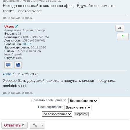
Добавлено спустя 2 минуты 28 секунд:
Никогда не посылайте комаров на х[рен]. Вдумайтесь, чем это
грозит... anekdotov.net
Да, я зануда, я знаю...
Uksus
Ответи
Автор темы, Администратор
Возраст:
62
1
Репутация:
24899 (+24974/−75)
Лояльность:
1586 (+1586/−0)
Сообщения:
13337
Зарегистрирован:
20.11.2010
С нами:
15 лет 8 месяцев
Имя:
Сергей
Откуда:
СПб
Отправить личное сообщение
Сайт
#3060
10.11.2025, 03:23
Хорошо быть девушкой: захотела пощупать сиськи - пощупала.
anekdotov.net
Да, я зануда, я знаю...
Показать сообщения за:
Поле сортировки
Ответить