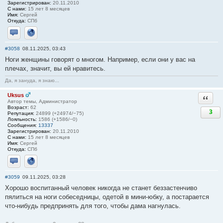
Зарегистрирован:
20.11.2010
С нами:
15 лет 8 месяцев
Имя:
Сергей
Откуда:
СПб
Отправить личное сообщение
Сайт
#3058
08.11.2025, 03:43
Ноги женщины говорят о многом. Например, если они у вас на
плечах, значит, вы ей нравитесь.
Да, я зануда, я знаю...
Uksus
Ответи
Автор темы, Администратор
Возраст:
62
3
Репутация:
24899 (+24974/−75)
Лояльность:
1586 (+1586/−0)
Сообщения:
13337
Зарегистрирован:
20.11.2010
С нами:
15 лет 8 месяцев
Имя:
Сергей
Откуда:
СПб
Отправить личное сообщение
Сайт
#3059
09.11.2025, 03:28
Хорошо воспитанный человек никогда не станет беззастенчиво
пялиться на ноги собеседницы, одетой в мини-юбку, а постарается
что-нибудь предпринять для того, чтобы дама нагнулась.