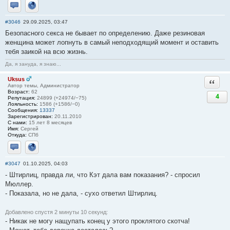
Отправить личное сообщение
Сайт
#3046
29.09.2025, 03:47
Безопасного ceкса не бывает по определению. Даже резиновая
женщина может лопнуть в самый неподходящий момент и оставить
тебя заикой на всю жизнь.
Да, я зануда, я знаю...
Uksus
Ответи
Автор темы, Администратор
Возраст:
62
4
Репутация:
24899 (+24974/−75)
Лояльность:
1586 (+1586/−0)
Сообщения:
13337
Зарегистрирован:
20.11.2010
С нами:
15 лет 8 месяцев
Имя:
Сергей
Откуда:
СПб
Отправить личное сообщение
Сайт
#3047
01.10.2025, 04:03
- Штирлиц, правда ли, что Кэт дала вам показания? - спросил
Мюллер.
- Показала, но не дала, - сухо ответил Штирлиц.
Добавлено спустя 2 минуты 10 секунд:
- Никак не могу нащупать конец у этого проклятого скотча!