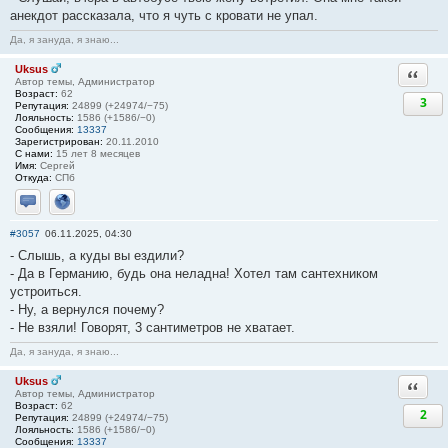
анекдот рассказала, что я чуть с кровати не упал.
Да, я зануда, я знаю...
Uksus
Ответи
Автор темы, Администратор
Возраст:
62
3
Репутация:
24899 (+24974/−75)
Лояльность:
1586 (+1586/−0)
Сообщения:
13337
Зарегистрирован:
20.11.2010
С нами:
15 лет 8 месяцев
Имя:
Сергей
Откуда:
СПб
Отправить личное сообщение
Сайт
#3057
06.11.2025, 04:30
- Слышь, а куды вы ездили?
- Да в Германию, будь она неладна! Хотел там сантехником
устроиться.
- Ну, а вернулся почему?
- Не взяли! Говорят, 3 сантиметров не хватает.
Да, я зануда, я знаю...
Uksus
Ответи
Автор темы, Администратор
Возраст:
62
2
Репутация:
24899 (+24974/−75)
Лояльность:
1586 (+1586/−0)
Сообщения:
13337