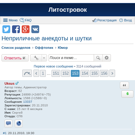
Литостровок
Меню
FAQ
Регистрация
Вход
Неприличные анекдоты и шутки
Список разделов
Оффтопик
Юмор
Ответить
Первое новое сообщение
• 3114 сообщений
1
…
151
152
153
154
155
156
Uksus
Ответи
Автор темы, Администратор
Возраст:
62
6
Репутация:
24899 (+24974/−75)
Лояльность:
1586 (+1586/−0)
Сообщения:
13337
Зарегистрирован:
20.11.2010
С нами:
15 лет 8 месяцев
Имя:
Сергей
Откуда:
СПб
Отправить личное сообщение
Сайт
#1
20.11.2010, 19:30