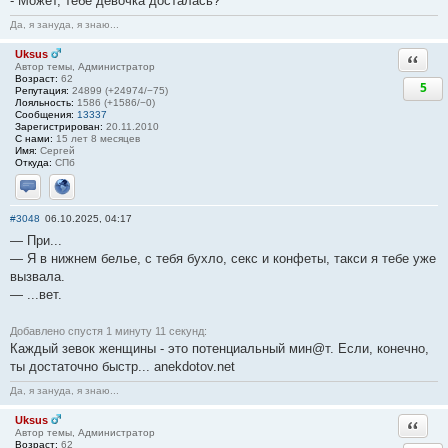
- Может, тебе девочка досталась?
Да, я зануда, я знаю...
Uksus
Ответи
Автор темы, Администратор
Возраст:
62
5
Репутация:
24899 (+24974/−75)
Лояльность:
1586 (+1586/−0)
Сообщения:
13337
Зарегистрирован:
20.11.2010
С нами:
15 лет 8 месяцев
Имя:
Сергей
Откуда:
СПб
Отправить личное сообщение
Сайт
#3048
06.10.2025, 04:17
— При...
— Я в нижнем белье, с тебя бухло, ceкc и конфеты, такси я тебе уже
вызвала.
— ...вет.
Добавлено спустя 1 минуту 11 секунд:
Каждый зевок женщины - это потенциальный мин@т. Если, конечно,
ты достаточно быстр... anekdotov.net
Да, я зануда, я знаю...
Uksus
Ответи
Автор темы, Администратор
Возраст:
62