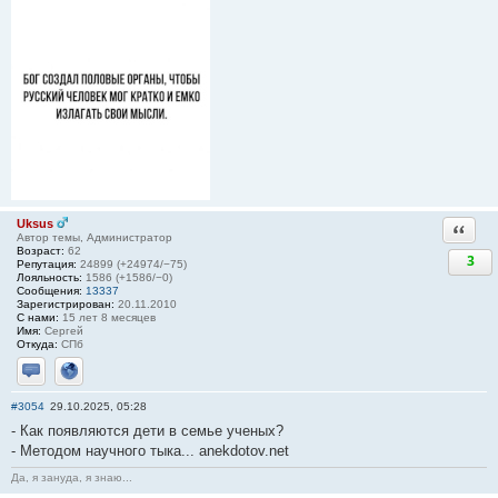
Uksus
Ответи
Автор темы, Администратор
Возраст:
62
3
Репутация:
24899 (+24974/−75)
Лояльность:
1586 (+1586/−0)
Сообщения:
13337
Зарегистрирован:
20.11.2010
С нами:
15 лет 8 месяцев
Имя:
Сергей
Откуда:
СПб
Отправить личное сообщение
Сайт
#3054
29.10.2025, 05:28
- Как появляются дети в семье ученых?
- Методом научного тыка... anekdotov.net
Да, я зануда, я знаю...