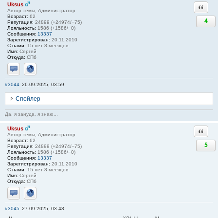
Uksus
Ответи
Автор темы, Администратор
Возраст:
62
4
Репутация:
24899 (+24974/−75)
Лояльность:
1586 (+1586/−0)
Сообщения:
13337
Зарегистрирован:
20.11.2010
С нами:
15 лет 8 месяцев
Имя:
Сергей
Откуда:
СПб
Отправить личное сообщение
Сайт
#3044
26.09.2025, 03:59
Спойлер
Да, я зануда, я знаю...
Uksus
Ответи
Автор темы, Администратор
Возраст:
62
5
Репутация:
24899 (+24974/−75)
Лояльность:
1586 (+1586/−0)
Сообщения:
13337
Зарегистрирован:
20.11.2010
С нами:
15 лет 8 месяцев
Имя:
Сергей
Откуда:
СПб
Отправить личное сообщение
Сайт
#3045
27.09.2025, 03:48