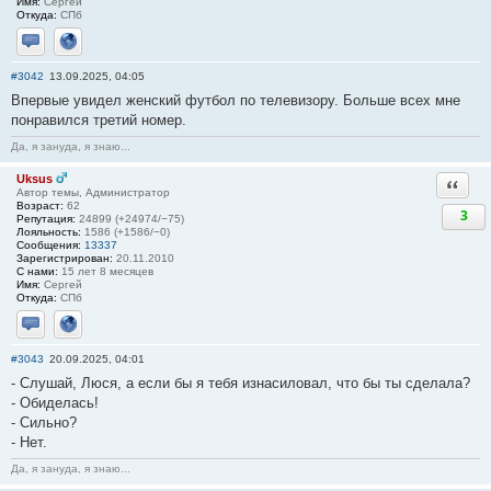
Имя:
Сергей
Откуда:
СПб
Отправить личное сообщение
Сайт
#3042
13.09.2025, 04:05
Впервые увидел женский футбол по телевизору. Больше всех мне
понравился третий номер.
Да, я зануда, я знаю...
Uksus
Ответи
Автор темы, Администратор
Возраст:
62
3
Репутация:
24899 (+24974/−75)
Лояльность:
1586 (+1586/−0)
Сообщения:
13337
Зарегистрирован:
20.11.2010
С нами:
15 лет 8 месяцев
Имя:
Сергей
Откуда:
СПб
Отправить личное сообщение
Сайт
#3043
20.09.2025, 04:01
- Слушай, Люся, а если бы я тебя изнасиловал, что бы ты сделала?
- Обиделась!
- Сильно?
- Нет.
Да, я зануда, я знаю...