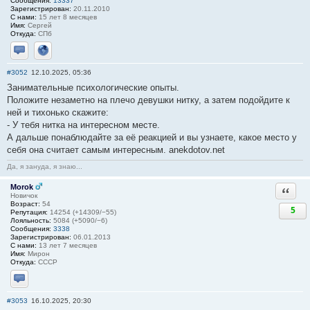
Сообщения:
13337
Зарегистрирован:
20.11.2010
С нами:
15 лет 8 месяцев
Имя:
Сергей
Откуда:
СПб
Отправить личное сообщение
Сайт
#3052
12.10.2025, 05:36
Занимательные психологические опыты.
Положите незаметно на плечо девушки нитку, а затем подойдите к
ней и тихонько скажите:
- У тебя нитка на интересном месте.
А дальше понаблюдайте за её реакцией и вы узнаете, какое место у
себя она считает самым интересным. anekdotov.net
Да, я зануда, я знаю...
Morok
Ответи
Новичок
Возраст:
54
5
Репутация:
14254 (+14309/−55)
Лояльность:
5084 (+5090/−6)
Сообщения:
3338
Зарегистрирован:
06.01.2013
С нами:
13 лет 7 месяцев
Имя:
Мирон
Откуда:
СССР
Отправить личное сообщение
#3053
16.10.2025, 20:30