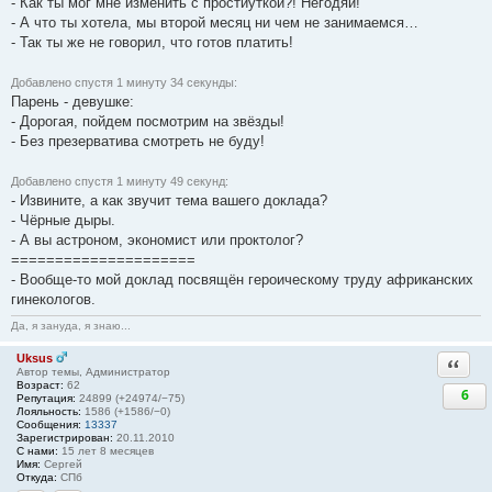
- Как ты мог мне изменить с простиуткой?! Негодяй!
- А что ты хотела, мы второй месяц ни чем не занимаемся…
- Так ты же не говорил, что готов платить!
Добавлено спустя 1 минуту 34 секунды:
Парень - девушке:
- Дорогая, пойдем посмотрим на звёзды!
- Без презерватива смотреть не буду!
Добавлено спустя 1 минуту 49 секунд:
- Извините, а как звучит тема вашего доклада?
- Чёрные дыры.
- А вы астроном, экономист или проктолог?
=====================
- Вообще-то мой доклад посвящён героическому труду африканских
гинекологов.
Да, я зануда, я знаю...
Uksus
Ответи
Автор темы, Администратор
Возраст:
62
6
Репутация:
24899 (+24974/−75)
Лояльность:
1586 (+1586/−0)
Сообщения:
13337
Зарегистрирован:
20.11.2010
С нами:
15 лет 8 месяцев
Имя:
Сергей
Откуда:
СПб