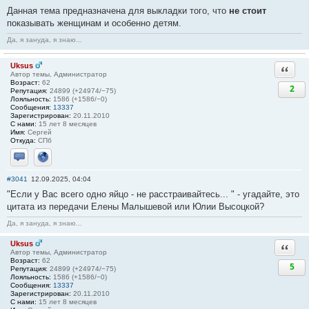
Данная тема предназначена для выкладки того, что
не стоит
показывать женщинам и особенно детям.
Да, я зануда, я знаю...
Uksus
Ответи
Автор темы, Администратор
Возраст:
62
2
Репутация:
24899 (+24974/−75)
Лояльность:
1586 (+1586/−0)
Сообщения:
13337
Зарегистрирован:
20.11.2010
С нами:
15 лет 8 месяцев
Имя:
Сергей
Откуда:
СПб
Отправить личное сообщение
Сайт
#3041
12.09.2025, 04:04
"Если у Вас всего одно яйцо - не расстраивайтесь... " - угадайте, это
цитата из передачи Елены Малышевой или Юлии Высоцкой?
Да, я зануда, я знаю...
Uksus
Ответи
Автор темы, Администратор
Возраст:
62
5
Репутация:
24899 (+24974/−75)
Лояльность:
1586 (+1586/−0)
Сообщения:
13337
Зарегистрирован:
20.11.2010
С нами:
15 лет 8 месяцев