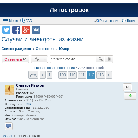
Литостровок
Меню
FAQ
Регистрация
Вход
Случаи и анекдоты из жизни
Список разделов
Оффтопик
Юмор
Ответить
Первое новое сообщение
• 2248 сообщений
1
…
109
110
111
112
113
Ольгерт Иванов
Ответи
Новичок
Возраст:
62
6
Репутация:
24906 (+25005/−99)
Лояльность:
2007 (+2212/−205)
Сообщения:
5396
Зарегистрирован:
13.12.2010
С нами:
15 лет 7 месяцев
Имя:
Ольгерт Иванов
Откуда:
Украина Чернигов
Отправить личное сообщение
#2221
10.11.2024, 06:01