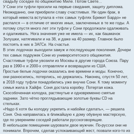
свадьбу соседке по общежитию Миле. Потом Свете...
У Сони эти туфли просили на первые свидания, защиту диплома.
Неожиданно, они приобрели славу счастливых. Ни один брак, в
который невеста вступала в «тех самых туфлях Брижит Бардо» не
распался — в отличие от многих иных, заключенных в те же годы. А
потому спустя много лет эти туфли у Сони продолжали одалживать
и одалживать. Нога значения уже не имела — их, как башмачок
Золушки, натягивали и на 38, и даже на 40 размер. Главное было
постоять в них в ЗАГСе. На счастье.
В этих лодочках выходили замуж и последующие поколения. Дочери
тех самых подружек Сони из университетского общежития.
Счастливые туфли увозили из Москвы в другие города Союза. Пару
раз в 1990-х и 2000-х отправляли и возвращали из США.
Простые белые лодочки оказались вне времени и моды. Конечно,
они разносились, потерлись, но держались. Наконец, спустя 50 лет,
в 2018 году туфли понадобились уже внучке Сони. К тому моменту
семья жила в Хайфе. Соня достала коробку. Потертая кожа.
Скособоченная колодка, растянутые и одновременно смятые
задники. Зато чётко проглядывающие золотые буквы CD на
стельках.
«Надо б хотя бы колодку укрепить и набойки сделать», — решила
Соня. Она направилась в ближайшую к дому обувную мастерскую,
где по уверениям соседей работали русскоговорящие.
В небольшом помещении шуровали двое мужчин. По-русски они не
понимали. Впрочем, сделав успокаивающий жест, позвали кого-то из