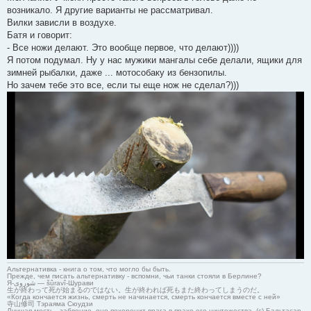
возникало. Я другие варианты не рассматривал.
Вилки зависли в воздухе.
Батя и говорит:
- Все ножи делают. Это вообще первое, что делают))))
Я потом подумал. Ну у нас мужики мангалы себе делали, ящики для
зимней рыбалки, даже ... мотособаку из бензопилы.
Но зачем тебе это все, если ты еще нож не сделал?)))
Альтернативка - книга о том, что могло бы быть.
Прежде, чем писать альтернативку - вспомни, чьи танки стояли в Берлине?
Я-شوروی — šûravî-Шурави
生が終わって死が始まるのではない。生が終われば死もまた終わってしまうのだ。
«Когда кончается жизнь, смерть не начинается, смерть кончается вместе с ней»
寺山修司 Тэраяма Сюудзи
Лучшая месть - забвение, оно похоронит врага в прахе его ничтожества. (с) Бальтасар