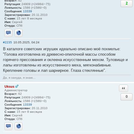
Возраст:
62
2
Репутация:
24909 (+24984/−75)
Лояльность:
1586 (+1586/−0)
Сообщения:
13339
Зарегистрирован:
20.11.2010
С нами:
15 лет 8 месяцев
Имя:
Сергей
Откуда:
СПб
Отправить личное сообщение
Сайт
#2235
10.05.2025, 04:24
В каталоге советских игрушек идеально описано моё похмелье:
"Голова изготовлена из древесно-опилочной массы способом
горячего прессования и оклеена искусственным мехом. Туловище и
лапы изготовлены из искусственного меха, мягконабивные.
Крепление головы и лап шарнирное. Глаза стеклянные".
Да, я зануда, я знаю...
Uksus
Ответи
Администратор
Возраст:
62
0
Репутация:
24909 (+24984/−75)
Лояльность:
1586 (+1586/−0)
Сообщения:
13339
Зарегистрирован:
20.11.2010
С нами:
15 лет 8 месяцев
Имя:
Сергей
Откуда:
СПб
Отправить личное сообщение
Сайт