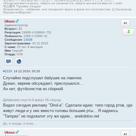
生が終わって死が始まるのではない。生が終われば死もまた終わってしまうのだ。
«Когда кончается жизнь, смерть не начинается, смерть кончается вместе с ней»
寺山修司 Тэраяма Сюудзи
Лучшая месть - забвение, оно похоронит врага в прахе его ничтожества. (с) Бальтасар
Грасиан-и-Моралес
Uksus
Ответи
Администратор
Возраст:
62
2
Репутация:
24909 (+24984/−75)
Лояльность:
1586 (+1586/−0)
Сообщения:
13339
Зарегистрирован:
20.11.2010
С нами:
15 лет 8 месяцев
Имя:
Сергей
Откуда:
СПб
Отправить личное сообщение
Сайт
#2225
14.12.2024, 05:26
Случайно подслушал бабушек на лавочке.
Думал, евреев обсуждают, прислушался...
Ан нет, футболистов из сборной.
Добавлено спустя 6 минут 55 секунд:
Видел сегодня рекламу "Dirol-а". Сделали идею: типо город ртов, где
живут люди и у них вместо головы большие рты... Я надеюсь
"Tampax" не подхватит эту же идею... anekdotov.net
Да, я зануда, я знаю...
Uksus
Ответи