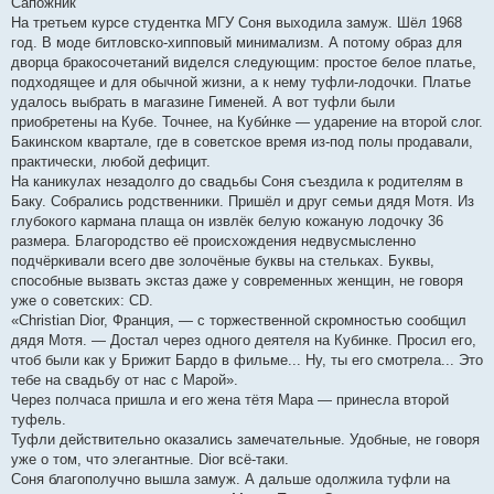
Сапожник
На третьем курсе студентка МГУ Соня выходила замуж. Шёл 1968
год. В моде битловско-хипповый минимализм. А потому образ для
дворца бракосочетаний виделся следующим: простое белое платье,
подходящее и для обычной жизни, а к нему туфли-лодочки. Платье
удалось выбрать в магазине Гименей. А вот туфли были
приобретены на Кубе. Точнее, на Куби́нке — ударение на второй слог.
Бакинском квартале, где в советское время из-под полы продавали,
практически, любой дефицит.
На каникулах незадолго до свадьбы Соня съездила к родителям в
Баку. Собрались родственники. Пришёл и друг семьи дядя Мотя. Из
глубокого кармана плаща он извлёк белую кожаную лодочку 36
размера. Благородство её происхождения недвусмысленно
подчёркивали всего две золочёные буквы на стельках. Буквы,
способные вызвать экстаз даже у современных женщин, не говоря
уже о советских: CD.
«Christian Dior, Франция, — с торжественной скромностью сообщил
дядя Мотя. — Достал через одного деятеля на Кубинке. Просил его,
чтоб были как у Брижит Бардо в фильме... Ну, ты его смотрела... Это
тебе на свадьбу от нас с Марой».
Через полчаса пришла и его жена тётя Мара — принесла второй
туфель.
Туфли действительно оказались замечательные. Удобные, не говоря
уже о том, что элегантные. Dior всё-таки.
Соня благополучно вышла замуж. А дальше одолжила туфли на