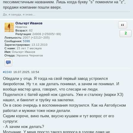
пессимистичным названием. Лишь когда букву "s" поменяли на "z",
продажи компании пошли вверх.
Да, я зануда, я знаю...
Ольгерт Иванов
Ответи
Новичок
Возраст:
62
2
Репутация:
24906 (+25005/−99)
Лояльность:
2007 (+2212/−205)
Сообщения:
5396
Зарегистрирован:
13.12.2010
С нами:
15 лет 7 месяцев
Имя:
Ольгерт Иванов
Откуда:
Украина Чернигов
Отправить личное сообщение
#2240
16.07.2025, 10:54
Обедали у отца. Я тогда на свой первый завод устроился
биороботом. Ну т.е. как делать понимал, а зачем не понимал. И
вообще мастер цеха, говорил, что слесари не люди.
Поделился с батей идеей нож сделать. Уже и сталюку (марки ХЗ)
нашел, и бакелит и трубку на заклепки.
Он в свою очередь в воспоминания погрузился. Как на Автобусном
работал и мужики тоже ножи делали.
Сидим короче, вино пьем, вкусно кушаем и тут вопрос от его
супруги:
- А зачем нож делать?
Молчание. У меня просто такого вопроса в голове даже не