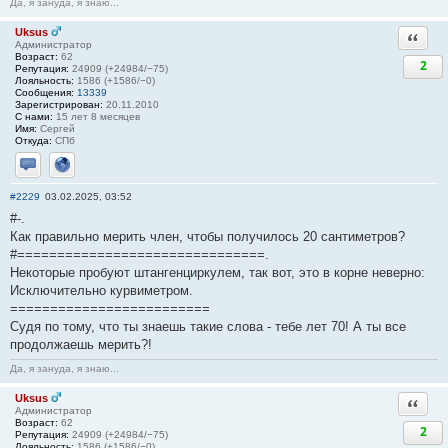
Да, я зануда, я знаю...
Uksus
Ответи
Администратор
Возраст:
62
2
Репутация:
24909 (+24984/−75)
Лояльность:
1586 (+1586/−0)
Сообщения:
13339
Зарегистрирован:
20.11.2010
С нами:
15 лет 8 месяцев
Имя:
Сергей
Откуда:
СПб
Отправить личное сообщение
Сайт
#2229
03.02.2025, 03:52
#-.
Как правильно мерить член, чтобы получилось 20 сантиметров?
#===============================.
Некоторые пробуют штангенциркулем, так вот, это в корне неверно:
Исключительно курвиметром.
=========================
Судя по тому, что ты знаешь такие слова - тебе лет 70! А ты всe
продолжаешь мерить?!
Да, я зануда, я знаю...
Uksus
Ответи
Администратор
Возраст:
62
2
Репутация:
24909 (+24984/−75)
Лояльность:
1586 (+1586/−0)