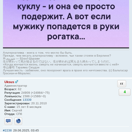
Альтернативка - книга о том, что могло бы быть.
Прежде, чем писать альтернативку - вспомни, чьи танки стояли в Берлине?
Я-شوروی — šûravî-Шурави
生が終わって死が始まるのではない。生が終われば死もまた終わってしまうのだ。
«Когда кончается жизнь, смерть не начинается, смерть кончается вместе с ней»
寺山修司 Тэраяма Сюудзи
Лучшая месть - забвение, оно похоронит врага в прахе его ничтожества. (с) Бальтасар
Грасиан-и-Моралес
Uksus
Ответи
Администратор
Возраст:
62
4
Репутация:
24909 (+24984/−75)
Лояльность:
1586 (+1586/−0)
Сообщения:
13339
Зарегистрирован:
20.11.2010
С нами:
15 лет 8 месяцев
Имя:
Сергей
Откуда:
СПб
Отправить личное сообщение
Сайт
#2238
29.06.2025, 03:45