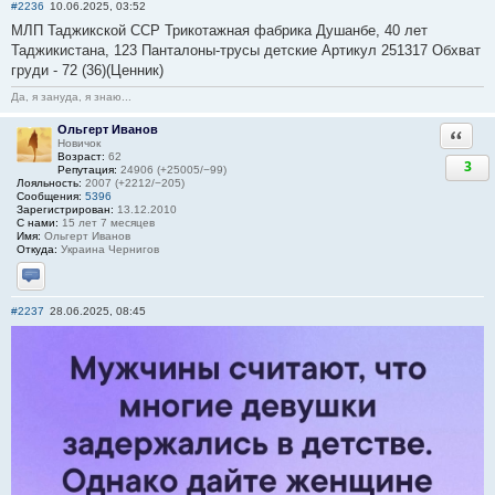
#2236
10.06.2025, 03:52
МЛП Таджикской ССР Трикотажная фабрика Душанбе, 40 лет
Таджикистана, 123 Панталоны-трусы детские Артикул 251317 Обхват
груди - 72 (36)(Ценник)
Да, я зануда, я знаю...
Ольгерт Иванов
Ответи
Новичок
Возраст:
62
3
Репутация:
24906 (+25005/−99)
Лояльность:
2007 (+2212/−205)
Сообщения:
5396
Зарегистрирован:
13.12.2010
С нами:
15 лет 7 месяцев
Имя:
Ольгерт Иванов
Откуда:
Украина Чернигов
Отправить личное сообщение
#2237
28.06.2025, 08:45