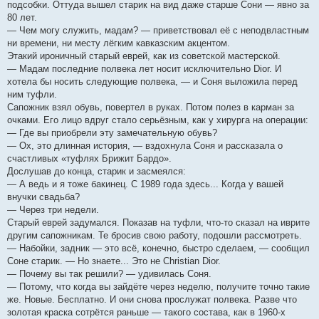
подсобки. Оттуда вышел старик на вид даже старше Сони — явно за
80 лет.
— Чем могу служить, мадам? — приветствовал её с неподвластным
ни времени, ни месту лёгким кавказским акцентом.
Этакий ироничный старый еврей, как из советской мастерской.
— Мадам последние полвека лет носит исключительно Dior. И
хотела бы носить следующие полвека, — и Соня выложила перед
ним туфли.
Сапожник взял обувь, повертел в руках. Потом полез в карман за
очками. Его лицо вдруг стало серьёзным, как у хирурга на операции:
— Где вы приобрели эту замечательную обувь?
— Ох, это длинная история, — вздохнула Соня и рассказала о
счастливых «туфлях Брижит Бардо».
Дослушав до конца, старик и засмеялся:
— А ведь и я тоже бакинец. С 1989 года здесь... Когда у вашей
внучки свадьба?
— Через три недели.
Старый еврей задумался. Показав на туфли, что-то сказал на иврите
другим сапожникам. Те бросив свою работу, подошли рассмотреть.
— Набойки, задник — это всё, конечно, быстро сделаем, — сообщил
Соне старик. — Но знаете... Это не Christian Dior.
— Почему вы так решили? — удивилась Соня.
— Потому, что когда вы зайдёте через неделю, получите точно такие
же. Новые. Бесплатно. И они снова прослужат полвека. Разве что
золотая краска сотрётся раньше — такого состава, как в 1960-х