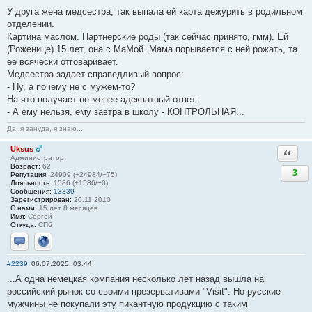
У друга жена медсестра, так выпала ей карта дежурить в родильном
отделении.
Картина маслом. Партнерские роды (так сейчас принято, гмм). Ей
(Роженице) 15 лет, она с МаМой. Мама порывается с ней рожать, та
ее всячески отговаривает.
Медсестра задает справедливый вопрос:
- Ну, а почему не с мужем-то?
На что получает не менее адекватный ответ:
- А ему нельзя, ему завтра в школу - КОНТРОЛЬНАЯ...
Да, я зануда, я знаю...
Uksus
Ответи
Администратор
Возраст:
62
3
Репутация:
24909 (+24984/−75)
Лояльность:
1586 (+1586/−0)
Сообщения:
13339
Зарегистрирован:
20.11.2010
С нами:
15 лет 8 месяцев
Имя:
Сергей
Откуда:
СПб
Отправить личное сообщение
Сайт
#2239
06.07.2025, 03:44
...А одна немецкая компания несколько лет назад вышла на
российский рынок со своими презервативами "Visit". Но русские
мужчины не покупали эту пикантную продукцию с таким