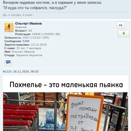
Вечером надеваю костюм, а в кармане у меня записка:
"И куда это ты собрался, паскуда?"
Да, я зануда, я знаю...
Ольгерт Иванов
Ответи
Новичок
Возраст:
62
6
Репутация:
24906 (+25005/−99)
Лояльность:
2007 (+2212/−205)
Сообщения:
5396
Зарегистрирован:
13.12.2010
С нами:
15 лет 7 месяцев
Имя:
Ольгерт Иванов
Откуда:
Украина Чернигов
Отправить личное сообщение
#2224
26.11.2024, 08:20