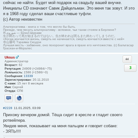
сейчас не найти. Будет мой подарок на свадьбу вашей внучке.
Инициалы CD означают Савик Дайцельман. Это меня так зовут. И это
я в 1968 году сделал ваши счастливые туфли.
(с) Автор неизвестен
Альтернативка - книга о том, что могло бы быть.
Прежде, чем писать альтернативку - вспомни, чьи танки стояли в Берлине?
Я-شوروی — šûravî-Шурави
生が終わって死が始まるのではない。生が終われば死もまた終わってしまうのだ。
«Когда кончается жизнь, смерть не начинается, смерть кончается вместе с ней»
寺山修司 Тэраяма Сюудзи
Лучшая месть - забвение, оно похоронит врага в прахе его ничтожества. (с) Бальтасар
Грасиан-и-Моралес
Uksus
Ответи
Администратор
Возраст:
62
3
Репутация:
24909 (+24984/−75)
Лояльность:
1586 (+1586/−0)
Сообщения:
13339
Зарегистрирован:
20.11.2010
С нами:
15 лет 8 месяцев
Имя:
Сергей
Откуда:
СПб
Отправить личное сообщение
Сайт
#2228
11.01.2025, 03:09
Прихожу вечером домой. Тёща сидит в кресле и гладит своего
ротвейлера.
Увидев меня, показывает на меня пальцем и говорит собаке:
- ЗЯТЬ!!!!