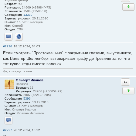
Администратор
Возраст:
62
6
Репутация:
24909 (+24984/−75)
Лояльность:
1586 (+1586/−0)
Сообщения:
13339
Зарегистрирован:
20.11.2010
С нами:
15 лет 8 месяцев
Имя:
Сергей
Откуда:
СПб
Отправить личное сообщение
Сайт
#2226
18.12.2024, 04:03
Если смотреть "Простоквашино" с закрытыми глазами, вы услышите,
как Вальтер Шелленберг выговаривает графу де Тревилю за то, что
тот купил кеды вместо валенок.
Да, я зануда, я знаю...
Ольгерт Иванов
Ответи
Новичок
Возраст:
62
9
Репутация:
24906 (+25005/−99)
Лояльность:
2007 (+2212/−205)
Сообщения:
5396
Зарегистрирован:
13.12.2010
С нами:
15 лет 7 месяцев
Имя:
Ольгерт Иванов
Откуда:
Украина Чернигов
Отправить личное сообщение
#2227
20.12.2024, 15:22