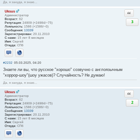
Да, я зануда, я знаю...
Uksus
Ответи
Администратор
Возраст:
62
3
Репутация:
24909 (+24984/−75)
Лояльность:
1586 (+1586/−0)
Сообщения:
13339
Зарегистрирован:
20.11.2010
С нами:
15 лет 8 месяцев
Имя:
Сергей
Откуда:
СПб
Отправить личное сообщение
Сайт
#2232
05.03.2025, 04:20
Знаете ли вы, что русское "хорошо" созвучно с англоязычным
"хоррор-шоу"(шоу ужасов)? Случайность? Не думаю!
Да, я зануда, я знаю...
Uksus
Ответи
Администратор
Возраст:
62
2
Репутация:
24909 (+24984/−75)
Лояльность:
1586 (+1586/−0)
Сообщения:
13339
Зарегистрирован:
20.11.2010
С нами:
15 лет 8 месяцев
Имя:
Сергей
Откуда:
СПб
Отправить личное сообщение
Сайт