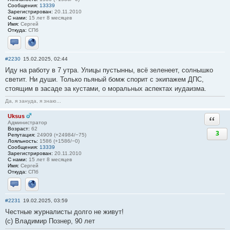
Сообщения:
13339
Зарегистрирован:
20.11.2010
С нами:
15 лет 8 месяцев
Имя:
Сергей
Откуда:
СПб
Отправить личное сообщение
Сайт
#2230
15.02.2025, 02:44
Иду на работу в 7 утра. Улицы пустынны, всё зеленеет, солнышко
светит. Ни души. Только пьяный бомж спорит с экипажем ДПС,
стоящим в засаде за кустами, о моральных аспектах иудаизма.
Да, я зануда, я знаю...
Uksus
Ответи
Администратор
Возраст:
62
3
Репутация:
24909 (+24984/−75)
Лояльность:
1586 (+1586/−0)
Сообщения:
13339
Зарегистрирован:
20.11.2010
С нами:
15 лет 8 месяцев
Имя:
Сергей
Откуда:
СПб
Отправить личное сообщение
Сайт
#2231
19.02.2025, 03:59
Честные журналисты долго не живут!
(с) Владимир Познер, 90 лет