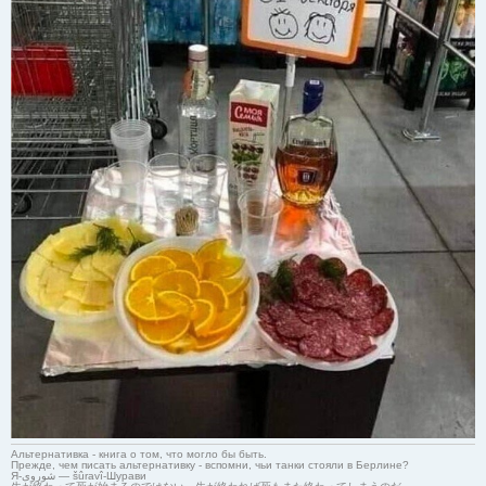
Альтернативка - книга о том, что могло бы быть.
Прежде, чем писать альтернативку - вспомни, чьи танки стояли в Берлине?
Я-شوروی — šûravî-Шурави