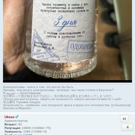
Альтернативка - книга о том, что могло бы быть.
Прежде, чем писать альтернативку - вспомни, чьи танки стояли в Берлине?
Я-شوروی — šûravî-Шурави
生が終わって死が始まるのではない。生が終われば死もまた終わってしまうのだ。
«Когда кончается жизнь, смерть не начинается, смерть кончается вместе с ней»
寺山修司 Тэраяма Сюудзи
Лучшая месть - забвение, оно похоронит врага в прахе его ничтожества. (с) Бальтасар
Грасиан-и-Моралес
Uksus
Ответи
Администратор
Возраст:
62
4
Репутация:
24909 (+24984/−75)
Лояльность:
1586 (+1586/−0)