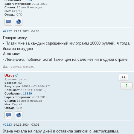
Сообщения:
13339
Зарегистрирован:
20.11.2010
С нами:
15 лет 8 месяцев
Имя:
Сергей
Откуда:
СПб
Отправить личное сообщение
Сайт
#2222
13.11.2024, 04:04
Говорю мужу:
- Плати мне за каждый сброшенный килограмм 10000 рублей, я тогда
быстро похудею.
А он мне:
- Лена-а-а-а, побойся Бога! Таких цен на сало нет ни в одной стране!
Да, я зануда, я знаю...
Uksus
Ответи
Администратор
Возраст:
62
1
Репутация:
24909 (+24984/−75)
Лояльность:
1586 (+1586/−0)
Сообщения:
13339
Зарегистрирован:
20.11.2010
С нами:
15 лет 8 месяцев
Имя:
Сергей
Откуда:
СПб
Отправить личное сообщение
Сайт
#2223
14.11.2024, 03:01
Жена уехала на пару дней и оставила записки с инструкциями.