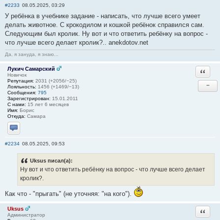
#2233
08.05.2025, 03:29
У ребёнка в учебнике задание - написать, что лучше всего умеет
делать животное. С крокодилом и кошкой ребёнок справился сам.
Следующим был кролик. Ну вот и что ответить ребёнку на вопрос -
что лучше всего делает кролик?.. anekdotov.net
Да, я зануда, я знаю...
Лукич Самарский
Ответи
Новичок
Репутация:
2031 (+2056/−25)
−
Лояльность:
1456 (+1469/−13)
Сообщения:
795
Зарегистрирован:
15.01.2011
С нами:
15 лет 6 месяцев
Имя:
Борис
Откуда:
Самара
Отправить личное сообщение
#2234
08.05.2025, 09:53
Uksus писал(а):
Ну вот и что ответить ребёнку на вопрос - что лучше всего делает
кролик?.
Как что - "прыгать" (не уточняя: "на кого").
Uksus
Ответи
Администратор