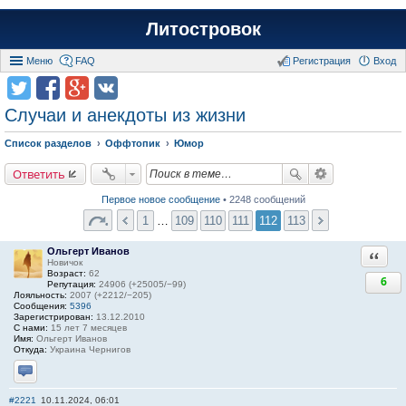
Литостровок
Меню
FAQ
Регистрация
Вход
Случаи и анекдоты из жизни
Список разделов
Оффтопик
Юмор
Ответить
Первое новое сообщение
• 2248 сообщений
1
…
109
110
111
112
113
Ольгерт Иванов
Ответи
Новичок
Возраст:
62
6
Репутация:
24906 (+25005/−99)
Лояльность:
2007 (+2212/−205)
Сообщения:
5396
Зарегистрирован:
13.12.2010
С нами:
15 лет 7 месяцев
Имя:
Ольгерт Иванов
Откуда:
Украина Чернигов
Отправить личное сообщение
#2221
10.11.2024, 06:01