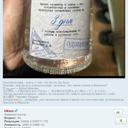
Альтернативка - книга о том, что могло бы быть.
Прежде, чем писать альтернативку - вспомни, чьи танки стояли в Берлине?
Я-شوروی — šûravî-Шурави
生が終わって死が始まるのではない。生が終われば死もまた終わってしまうのだ。
«Когда кончается жизнь, смерть не начинается, смерть кончается вместе с ней»
寺山修司 Тэраяма Сюудзи
Лучшая месть - забвение, оно похоронит врага в прахе его ничтожества. (с) Бальтасар
Грасиан-и-Моралес
Uksus
Ответи
Администратор
Возраст:
62
4
Репутация:
24902 (+24977/−75)
Лояльность:
1586 (+1586/−0)