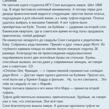
Сапожник
На третьем курсе студентка МГУ Соня выходила замуж. Шёл 1968
год. В моде битловско-хипповый минимализм. А потому образ для
дворца бракосочетаний виделся следующим: простое белое платье,
подходящее и для обычной жизни, а к нему туфли-лодочки. Платье
удалось выбрать в магазине Гименей. А вот туфли были
приобретены на Кубе. Точнее, на Куби́нке — ударение на второй слог.
Бакинском квартале, где в советское время из-под полы продавали,
практически, любой дефицит.
На каникулах незадолго до свадьбы Соня съездила к родителям в
Баку. Собрались родственники. Пришёл и друг семьи дядя Мотя. Из
глубокого кармана плаща он извлёк белую кожаную лодочку 36
размера. Благородство её происхождения недвусмысленно
подчёркивали всего две золочёные буквы на стельках. Буквы,
способные вызвать экстаз даже у современных женщин, не говоря
уже о советских: CD.
«Christian Dior, Франция, — с торжественной скромностью сообщил
дядя Мотя. — Достал через одного деятеля на Кубинке. Просил его,
чтоб были как у Брижит Бардо в фильме... Ну, ты его смотрела... Это
тебе на свадьбу от нас с Марой».
Через полчаса пришла и его жена тётя Мара — принесла второй
туфель.
Туфли действительно оказались замечательные. Удобные, не говоря
уже о том, что элегантные. Dior всё-таки.
Соня благополучно вышла замуж. А дальше одолжила туфли на