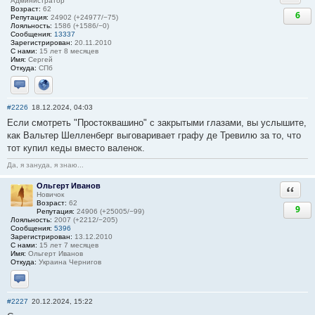
Администратор
Возраст:
62
6
Репутация:
24902 (+24977/−75)
Лояльность:
1586 (+1586/−0)
Сообщения:
13337
Зарегистрирован:
20.11.2010
С нами:
15 лет 8 месяцев
Имя:
Сергей
Откуда:
СПб
Отправить личное сообщение
Сайт
#2226
18.12.2024, 04:03
Если смотреть "Простоквашино" с закрытыми глазами, вы услышите,
как Вальтер Шелленберг выговаривает графу де Тревилю за то, что
тот купил кеды вместо валенок.
Да, я зануда, я знаю...
Ольгерт Иванов
Ответи
Новичок
Возраст:
62
9
Репутация:
24906 (+25005/−99)
Лояльность:
2007 (+2212/−205)
Сообщения:
5396
Зарегистрирован:
13.12.2010
С нами:
15 лет 7 месяцев
Имя:
Ольгерт Иванов
Откуда:
Украина Чернигов
Отправить личное сообщение
#2227
20.12.2024, 15:22