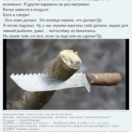
возникало. Я другие варианты не рассматривал.
Вилки зависли в воздухе.
Батя и говорит:
- Все ножи делают. Это вообще первое, что делают))))
Я потом подумал. Ну у нас мужики мангалы себе делали, ящики для
зимней рыбалки, даже ... мотособаку из бензопилы.
Но зачем тебе это все, если ты еще нож не сделал?)))
Альтернативка - книга о том, что могло бы быть.
Прежде, чем писать альтернативку - вспомни, чьи танки стояли в Берлине?
Я-شوروی — šûravî-Шурави
生が終わって死が始まるのではない。生が終われば死もまた終わってしまうのだ。
«Когда кончается жизнь, смерть не начинается, смерть кончается вместе с ней»
寺山修司 Тэраяма Сюудзи
Лучшая месть - забвение, оно похоронит врага в прахе его ничтожества. (с) Бальтасар