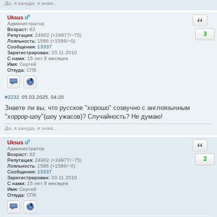
Да, я зануда, я знаю...
Uksus
Ответи
Администратор
Возраст:
62
3
Репутация:
24902 (+24977/−75)
Лояльность:
1586 (+1586/−0)
Сообщения:
13337
Зарегистрирован:
20.11.2010
С нами:
15 лет 8 месяцев
Имя:
Сергей
Откуда:
СПб
Отправить личное сообщение
Сайт
#2232
05.03.2025, 04:20
Знаете ли вы, что русское "хорошо" созвучно с англоязычным
"хоррор-шоу"(шоу ужасов)? Случайность? Не думаю!
Да, я зануда, я знаю...
Uksus
Ответи
Администратор
Возраст:
62
2
Репутация:
24902 (+24977/−75)
Лояльность:
1586 (+1586/−0)
Сообщения:
13337
Зарегистрирован:
20.11.2010
С нами:
15 лет 8 месяцев
Имя:
Сергей
Откуда:
СПб
Отправить личное сообщение
Сайт