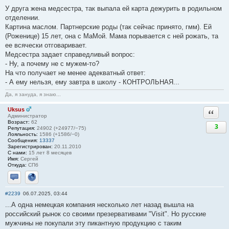
У друга жена медсестра, так выпала ей карта дежурить в родильном
отделении.
Картина маслом. Партнерские роды (так сейчас принято, гмм). Ей
(Роженице) 15 лет, она с МаМой. Мама порывается с ней рожать, та
ее всячески отговаривает.
Медсестра задает справедливый вопрос:
- Ну, а почему не с мужем-то?
На что получает не менее адекватный ответ:
- А ему нельзя, ему завтра в школу - КОНТРОЛЬНАЯ...
Да, я зануда, я знаю...
Uksus
Ответи
Администратор
Возраст:
62
3
Репутация:
24902 (+24977/−75)
Лояльность:
1586 (+1586/−0)
Сообщения:
13337
Зарегистрирован:
20.11.2010
С нами:
15 лет 8 месяцев
Имя:
Сергей
Откуда:
СПб
Отправить личное сообщение
Сайт
#2239
06.07.2025, 03:44
...А одна немецкая компания несколько лет назад вышла на
российский рынок со своими презервативами "Visit". Но русские
мужчины не покупали эту пикантную продукцию с таким