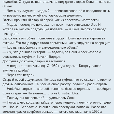
подсобки. Оттуда вышел старик на вид даже старше Сони — явно за
80 лет.
— Чем могу служить, мадам? — приветствовал её с неподвластным
ни времени, ни месту лёгким кавказским акцентом.
Этакий ироничный старый еврей, как из советской мастерской.
— Мадам последние полвека лет носит исключительно Dior. И
хотела бы носить следующие полвека, — и Соня выложила перед
ним туфли.
Сапожник взял обувь, повертел в руках. Потом полез в карман за
очками. Его лицо вдруг стало серьёзным, как у хирурга на операции:
— Где вы приобрели эту замечательную обувь?
— Ох, это длинная история, — вздохнула Соня и рассказала о
счастливых «туфлях Брижит Бардо».
Дослушав до конца, старик и засмеялся:
— А ведь и я тоже бакинец. С 1989 года здесь... Когда у вашей
внучки свадьба?
— Через три недели.
Старый еврей задумался. Показав на туфли, что-то сказал на иврите
другим сапожникам. Те бросив свою работу, подошли рассмотреть.
— Набойки, задник — это всё, конечно, быстро сделаем, — сообщил
Соне старик. — Но знаете... Это не Christian Dior.
— Почему вы так решили? — удивилась Соня.
— Потому, что когда вы зайдёте через неделю, получите точно такие
же. Новые. Бесплатно. И они снова прослужат полвека. Разве что
золотая краска сотрётся раньше — такого состава, как в 1960-х