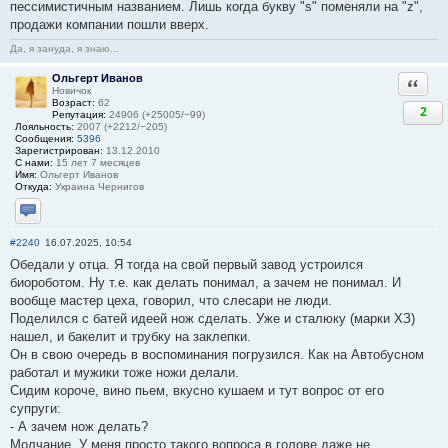
пессимистичным названием. Лишь когда букву "s" поменяли на "z",
продажи компании пошли вверх.
Да, я зануда, я знаю...
Ольгерт Иванов
Ответи
Новичок
Возраст:
62
2
Репутация:
24906 (+25005/−99)
Лояльность:
2007 (+2212/−205)
Сообщения:
5396
Зарегистрирован:
13.12.2010
С нами:
15 лет 7 месяцев
Имя:
Ольгерт Иванов
Откуда:
Украина Чернигов
Отправить личное сообщение
#2240
16.07.2025, 10:54
Обедали у отца. Я тогда на свой первый завод устроился
биороботом. Ну т.е. как делать понимал, а зачем не понимал. И
вообще мастер цеха, говорил, что слесари не люди.
Поделился с батей идеей нож сделать. Уже и сталюку (марки ХЗ)
нашел, и бакелит и трубку на заклепки.
Он в свою очередь в воспоминания погрузился. Как на Автобусном
работал и мужики тоже ножи делали.
Сидим короче, вино пьем, вкусно кушаем и тут вопрос от его
супруги:
- А зачем нож делать?
Молчание. У меня просто такого вопроса в голове даже не