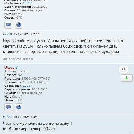
Сообщения:
13337
Зарегистрирован:
20.11.2010
С нами:
15 лет 8 месяцев
Имя:
Сергей
Откуда:
СПб
Отправить личное сообщение
Сайт
#2230
15.02.2025, 02:44
Иду на работу в 7 утра. Улицы пустынны, всё зеленеет, солнышко
светит. Ни души. Только пьяный бомж спорит с экипажем ДПС,
стоящим в засаде за кустами, о моральных аспектах иудаизма.
Да, я зануда, я знаю...
Uksus
Ответи
Администратор
Возраст:
62
3
Репутация:
24902 (+24977/−75)
Лояльность:
1586 (+1586/−0)
Сообщения:
13337
Зарегистрирован:
20.11.2010
С нами:
15 лет 8 месяцев
Имя:
Сергей
Откуда:
СПб
Отправить личное сообщение
Сайт
#2231
19.02.2025, 03:59
Честные журналисты долго не живут!
(с) Владимир Познер, 90 лет