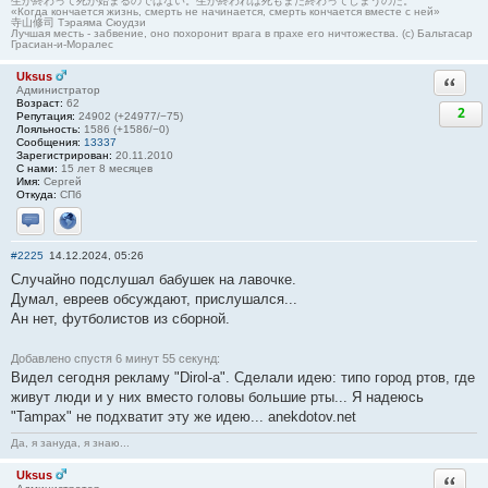
生が終わって死が始まるのではない。生が終われば死もまた終わってしまうのだ。
«Когда кончается жизнь, смерть не начинается, смерть кончается вместе с ней»
寺山修司 Тэраяма Сюудзи
Лучшая месть - забвение, оно похоронит врага в прахе его ничтожества. (с) Бальтасар
Грасиан-и-Моралес
Uksus
Ответи
Администратор
Возраст:
62
2
Репутация:
24902 (+24977/−75)
Лояльность:
1586 (+1586/−0)
Сообщения:
13337
Зарегистрирован:
20.11.2010
С нами:
15 лет 8 месяцев
Имя:
Сергей
Откуда:
СПб
Отправить личное сообщение
Сайт
#2225
14.12.2024, 05:26
Случайно подслушал бабушек на лавочке.
Думал, евреев обсуждают, прислушался...
Ан нет, футболистов из сборной.
Добавлено спустя 6 минут 55 секунд:
Видел сегодня рекламу "Dirol-а". Сделали идею: типо город ртов, где
живут люди и у них вместо головы большие рты... Я надеюсь
"Tampax" не подхватит эту же идею... anekdotov.net
Да, я зануда, я знаю...
Uksus
Ответи