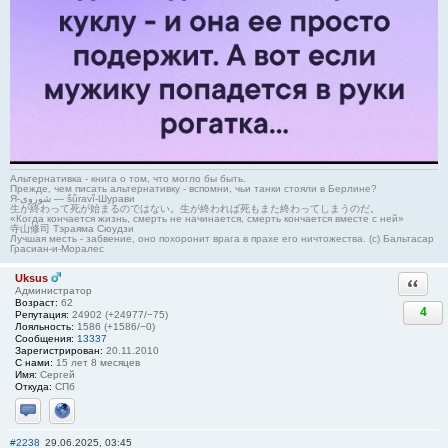
Альтернативка - книга о том, что могло бы быть.
Прежде, чем писать альтернативку - вспомни, чьи танки стояли в Берлине?
Я-شوروی — šûravî-Шурави
生が終わって死が始まるのではない。生が終われば死もまた終わってしまうのだ。
«Когда кончается жизнь, смерть не начинается, смерть кончается вместе с ней»
寺山修司 Тэраяма Сюудзи
Лучшая месть - забвение, оно похоронит врага в прахе его ничтожества. (с) Бальтасар
Грасиан-и-Моралес
Uksus
Ответи
Администратор
Возраст:
62
4
Репутация:
24902 (+24977/−75)
Лояльность:
1586 (+1586/−0)
Сообщения:
13337
Зарегистрирован:
20.11.2010
С нами:
15 лет 8 месяцев
Имя:
Сергей
Откуда:
СПб
Отправить личное сообщение
Сайт
#2238
29.06.2025, 03:45