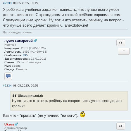
#2233
08.05.2025, 03:29
У ребёнка в учебнике задание - написать, что лучше всего умеет
делать животное. С крокодилом и кошкой ребёнок справился сам.
Следующим был кролик. Ну вот и что ответить ребёнку на вопрос -
что лучше всего делает кролик?.. anekdotov.net
Да, я зануда, я знаю...
Лукич Самарский
Ответи
Новичок
Репутация:
2031 (+2056/−25)
−
Лояльность:
1456 (+1469/−13)
Сообщения:
795
Зарегистрирован:
15.01.2011
С нами:
15 лет 6 месяцев
Имя:
Борис
Откуда:
Самара
Отправить личное сообщение
#2234
08.05.2025, 09:53
Uksus писал(а):
Ну вот и что ответить ребёнку на вопрос - что лучше всего делает
кролик?.
Как что - "прыгать" (не уточняя: "на кого").
Uksus
Ответи
Администратор