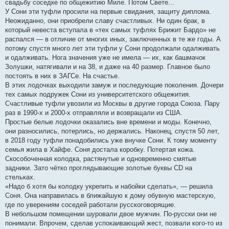
свадьбу соседке по общежитию Миле. Потом Свете...
У Сони эти туфли просили на первые свидания, защиту диплома.
Неожиданно, они приобрели славу счастливых. Ни один брак, в
который невеста вступала в «тех самых туфлях Брижит Бардо» не
распался — в отличие от многих иных, заключенных в те же годы. А
потому спустя много лет эти туфли у Сони продолжали одалживать
и одалживать. Нога значения уже не имела — их, как башмачок
Золушки, натягивали и на 38, и даже на 40 размер. Главное было
постоять в них в ЗАГСе. На счастье.
В этих лодочках выходили замуж и последующие поколения. Дочери
тех самых подружек Сони из университетского общежития.
Счастливые туфли увозили из Москвы в другие города Союза. Пару
раз в 1990-х и 2000-х отправляли и возвращали из США.
Простые белые лодочки оказались вне времени и моды. Конечно,
они разносились, потерлись, но держались. Наконец, спустя 50 лет,
в 2018 году туфли понадобились уже внучке Сони. К тому моменту
семья жила в Хайфе. Соня достала коробку. Потертая кожа.
Скособоченная колодка, растянутые и одновременно смятые
задники. Зато чётко проглядывающие золотые буквы CD на
стельках.
«Надо б хотя бы колодку укрепить и набойки сделать», — решила
Соня. Она направилась в ближайшую к дому обувную мастерскую,
где по уверениям соседей работали русскоговорящие.
В небольшом помещении шуровали двое мужчин. По-русски они не
понимали. Впрочем, сделав успокаивающий жест, позвали кого-то из