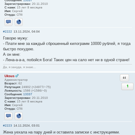
Сообщения:
13337
Зарегистрирован:
20.11.2010
С нами:
15 лет 8 месяцев
Имя:
Сергей
Откуда:
СПб
Отправить личное сообщение
Сайт
#2222
13.11.2024, 04:04
Говорю мужу:
- Плати мне за каждый сброшенный килограмм 10000 рублей, я тогда
быстро похудею.
А он мне:
- Лена-а-а-а, побойся Бога! Таких цен на сало нет ни в одной стране!
Да, я зануда, я знаю...
Uksus
Ответи
Администратор
Возраст:
62
1
Репутация:
24902 (+24977/−75)
Лояльность:
1586 (+1586/−0)
Сообщения:
13337
Зарегистрирован:
20.11.2010
С нами:
15 лет 8 месяцев
Имя:
Сергей
Откуда:
СПб
Отправить личное сообщение
Сайт
#2223
14.11.2024, 03:01
Жена уехала на пару дней и оставила записки с инструкциями.