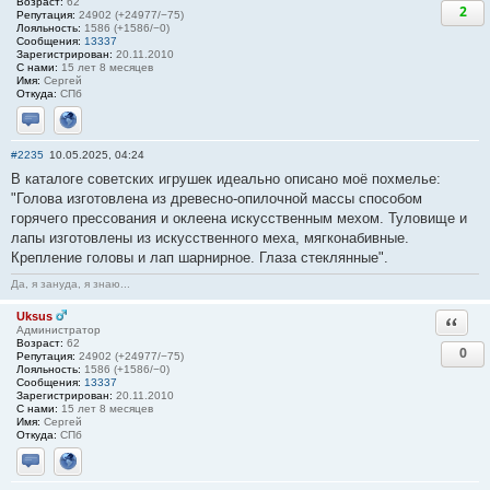
Возраст:
62
2
Репутация:
24902 (+24977/−75)
Лояльность:
1586 (+1586/−0)
Сообщения:
13337
Зарегистрирован:
20.11.2010
С нами:
15 лет 8 месяцев
Имя:
Сергей
Откуда:
СПб
Отправить личное сообщение
Сайт
#2235
10.05.2025, 04:24
В каталоге советских игрушек идеально описано моё похмелье:
"Голова изготовлена из древесно-опилочной массы способом
горячего прессования и оклеена искусственным мехом. Туловище и
лапы изготовлены из искусственного меха, мягконабивные.
Крепление головы и лап шарнирное. Глаза стеклянные".
Да, я зануда, я знаю...
Uksus
Ответи
Администратор
Возраст:
62
0
Репутация:
24902 (+24977/−75)
Лояльность:
1586 (+1586/−0)
Сообщения:
13337
Зарегистрирован:
20.11.2010
С нами:
15 лет 8 месяцев
Имя:
Сергей
Откуда:
СПб
Отправить личное сообщение
Сайт