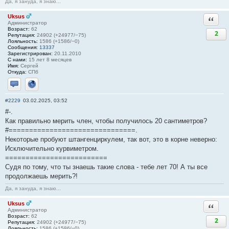
Да, я зануда, я знаю...
Uksus
Ответи
Администратор
Возраст:
62
2
Репутация:
24902 (+24977/−75)
Лояльность:
1586 (+1586/−0)
Сообщения:
13337
Зарегистрирован:
20.11.2010
С нами:
15 лет 8 месяцев
Имя:
Сергей
Откуда:
СПб
Отправить личное сообщение
Сайт
#2229
03.02.2025, 03:52
#-.
Как правильно мерить член, чтобы получилось 20 сантиметров?
#===============================.
Некоторые пробуют штангенциркулем, так вот, это в корне неверно:
Исключительно курвиметром.
=========================
Судя по тому, что ты знаешь такие слова - тебе лет 70! А ты всe
продолжаешь мерить?!
Да, я зануда, я знаю...
Uksus
Ответи
Администратор
Возраст:
62
2
Репутация:
24902 (+24977/−75)
Лояльность:
1586 (+1586/−0)