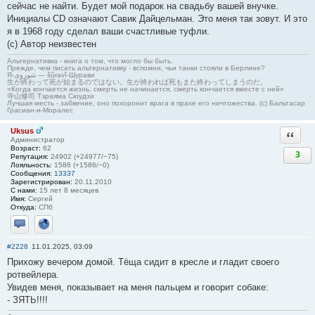
сейчас не найти. Будет мой подарок на свадьбу вашей внучке.
Инициалы CD означают Савик Дайцельман. Это меня так зовут. И это
я в 1968 году сделал ваши счастливые туфли.
(с) Автор неизвестен
Альтернативка - книга о том, что могло бы быть.
Прежде, чем писать альтернативку - вспомни, чьи танки стояли в Берлине?
Я-شوروی — šûravî-Шурави
生が終わって死が始まるのではない。生が終われば死もまた終わってしまうのだ。
«Когда кончается жизнь, смерть не начинается, смерть кончается вместе с ней»
寺山修司 Тэраяма Сюудзи
Лучшая месть - забвение, оно похоронит врага в прахе его ничтожества. (с) Бальтасар
Грасиан-и-Моралес
Uksus
Ответи
Администратор
Возраст:
62
3
Репутация:
24902 (+24977/−75)
Лояльность:
1586 (+1586/−0)
Сообщения:
13337
Зарегистрирован:
20.11.2010
С нами:
15 лет 8 месяцев
Имя:
Сергей
Откуда:
СПб
Отправить личное сообщение
Сайт
#2228
11.01.2025, 03:09
Прихожу вечером домой. Тёща сидит в кресле и гладит своего
ротвейлера.
Увидев меня, показывает на меня пальцем и говорит собаке:
- ЗЯТЬ!!!!