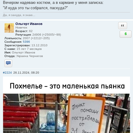
Вечером надеваю костюм, а в кармане у меня записка:
"И куда это ты собрался, паскуда?"
Да, я зануда, я знаю...
Ольгерт Иванов
Ответи
Новичок
Возраст:
62
6
Репутация:
24906 (+25005/−99)
Лояльность:
2007 (+2212/−205)
Сообщения:
5396
Зарегистрирован:
13.12.2010
С нами:
15 лет 7 месяцев
Имя:
Ольгерт Иванов
Откуда:
Украина Чернигов
Отправить личное сообщение
#2224
26.11.2024, 08:20