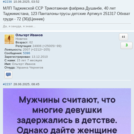
#2236
10.06.2025, 03:52
МЛП Таджикской ССР Трикотажная фабрика Душанбе, 40 лет
Таджикистана, 123 Панталоны-трусы детские Артикул 251317 Обхват
груди - 72 (36)(Ценник)
Да, я зануда, я знаю...
Ольгерт Иванов
Ответи
Новичок
Возраст:
62
3
Репутация:
24906 (+25005/−99)
Лояльность:
2007 (+2212/−205)
Сообщения:
5396
Зарегистрирован:
13.12.2010
С нами:
15 лет 7 месяцев
Имя:
Ольгерт Иванов
Откуда:
Украина Чернигов
Отправить личное сообщение
#2237
28.06.2025, 08:45