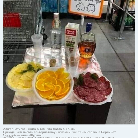
Альтернативка - книга о том, что могло бы быть.
Прежде, чем писать альтернативку - вспомни, чьи танки стояли в Берлине?
Я-شوروی — šûravî-Шурави