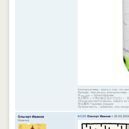
Альтернативка - книга о том, что мо
Прежде, чем писать альтернативку -
Я-شوروی — šûravî-Шурави
生が終わって死が始まるのではない。
«Когда кончается жизнь, смерть не 
寺山修司 Тэраяма Сюудзи
Лучшая месть - забвение, оно похор
#2185
Ольгерт Иванов
»
30.03.2024
Ольгерт Иванов
Новичок