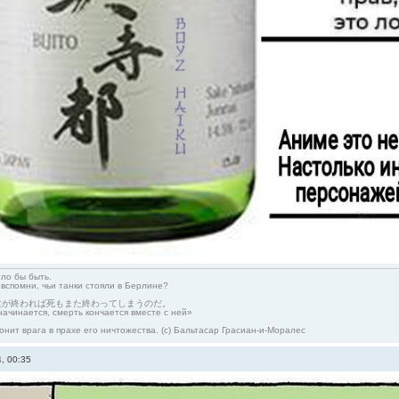
гло бы быть.
 вспомни, чьи танки стояли в Берлине?
生が終われば死もまた終わってしまうのだ。
начинается, смерть кончается вместе с ней»
онит врага в прахе его ничтожества. (с) Бальтасар Грасиан-и-Моралес
, 00:35