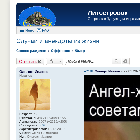
Литостровок
Островок в бушующем море ли
Меню
FAQ
Случаи и анекдоты из жизни
Список разделов
Оффтопик
Юмор
Ответить
#2181
Ольгерт Иванов
»
27.03.2024
Ольгерт Иванов
Новичок
Возраст:
62
Репутация:
24906 (+25005/−99)
Лояльность:
2007 (+2212/−205)
Сообщения:
5396
Зарегистрирован:
13.12.2010
С нами:
15 лет 7 месяцев
Имя:
Ольгерт Иванов