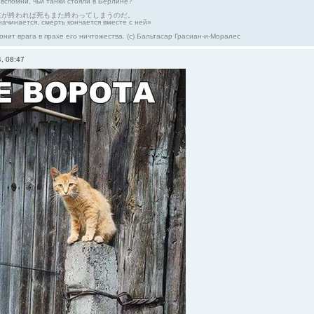
 вспомни, чьи танки стояли в Берлине?
生が終われば死もまた終わってしまうのだ。
начинается, смерть кончается вместе с ней»
онит врага в прахе его ничтожества. (с) Бальтасар Грасиан-и-Моралес
, 08:47