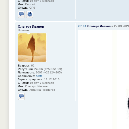
С нами:
15 лет 8 месяцев
Имя:
Сергей
Откуда:
СПб
Отправить личное сообщение
Сайт
#2184
Ольгерт Иванов
»
29.03.2024
Ольгерт Иванов
Новичок
Возраст:
62
Репутация:
24906 (+25005/−99)
Лояльность:
2007 (+2212/−205)
Сообщения:
5396
Зарегистрирован:
13.12.2010
С нами:
15 лет 7 месяцев
Имя:
Ольгерт Иванов
Откуда:
Украина Чернигов
Отправить личное сообщение