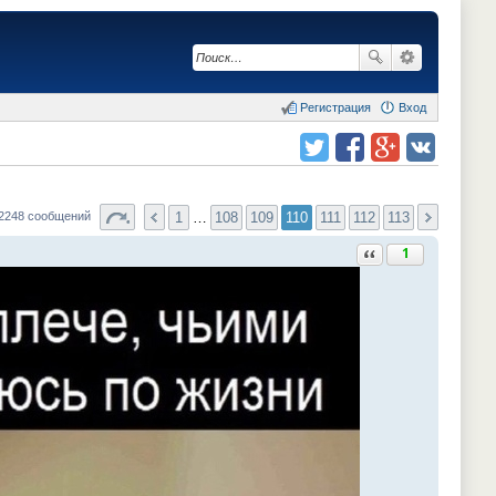
Регистрация
Вход
Поделиться в twitter.com
Поделиться в facebook.com
Поделиться в Google Plus
Поделиться в vk.com
1
…
108
109
110
111
112
113
 2248 сообщений
Ответить с цитатой
1