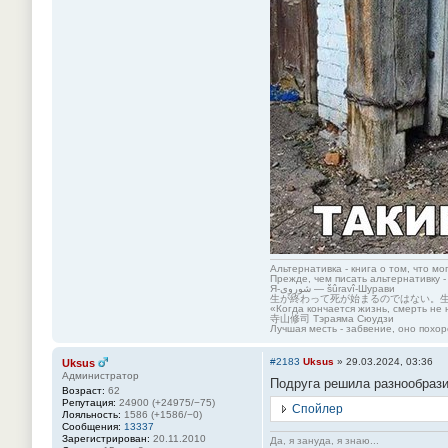
Альтернативка - книга о том, что мо
Прежде, чем писать альтернативку -
Я-شوروی — šûravî-Шурави
生が終わって死が始まるのではない。
«Когда кончается жизнь, смерть не 
寺山修司 Тэраяма Сюудзи
Лучшая месть - забвение, оно похор
#2183
Uksus
»
29.03.2024, 03:36
Uksus
Администратор
Подруга решила разнообрази
Возраст:
62
Репутация:
24900 (+24975/−75)
Спойлер
Лояльность:
1586 (+1586/−0)
Сообщения:
13337
Зарегистрирован:
20.11.2010
Да, я зануда, я знаю...