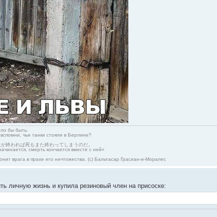
гло бы быть.
 вспомни, чьи танки стояли в Берлине?
生が終われば死もまた終わってしまうのだ。
начинается, смерть кончается вместе с ней»
онит врага в прахе его ничтожества. (с) Бальтасар Грасиан-и-Моралес
ть личную жизнь и купила резиновый член на присоске: