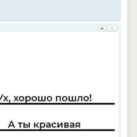
Ответить с цитатой
−