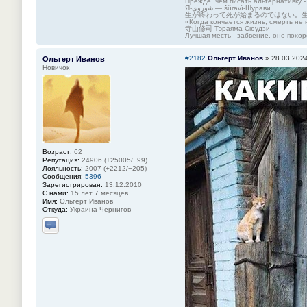
Прежде, чем писать альтернативку -
Я-شوروی — šûravî-Шурави
生が終わって死が始まるのではない。
«Когда кончается жизнь, смерть не 
寺山修司 Тэраяма Сюудзи
Лучшая месть - забвение, оно похор
#2182
Ольгерт Иванов
»
28.03.2024
Ольгерт Иванов
Новичок
Возраст:
62
Репутация:
24906 (+25005/−99)
Лояльность:
2007 (+2212/−205)
Сообщения:
5396
Зарегистрирован:
13.12.2010
С нами:
15 лет 7 месяцев
Имя:
Ольгерт Иванов
Откуда:
Украина Чернигов
Отправить личное сообщение