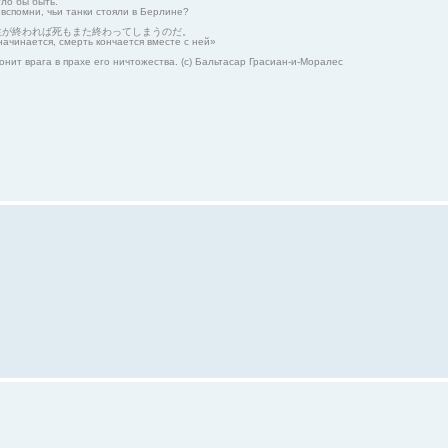
гло бы быть.
 вспомни, чьи танки стояли в Берлине?
生が終われば死もまた終わってしまうのだ。
начинается, смерть кончается вместе с ней»
онит врага в прахе его ничтожества. (с) Бальтасар Грасиан-и-Моралес