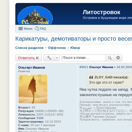
Литостровок
Островок в бушующем море ли
Меню
FAQ
Карикатуры, демотиваторы и просто весе
Список разделов
Оффтопик
Юмор
Ответить
#9921
Ольгерт Иванов
»
16.02.2016
Ольгерт Иванов
Новичок
ZLOY_GAD писал(а):
Это где это от скуки?
Неа чутка подале на запад. 
законопослушные на передовую
Альтернативка - книга о том, что мо
Прежде, чем писать альтернативку -
Возраст:
62
Я-شوروی — šûravî-Шурави
生が終わって死が始まるのではない。
Репутация:
24906 (+25005/−99)
«Когда кончается жизнь, смерть не 
Лояльность:
2007 (+2212/−205)
寺山修司 Тэраяма Сюудзи
Сообщения:
5396
Лучшая месть - забвение, оно похор
Зарегистрирован:
13.12.2010
С нами:
15 лет 7 месяцев
Имя:
Ольгерт Иванов