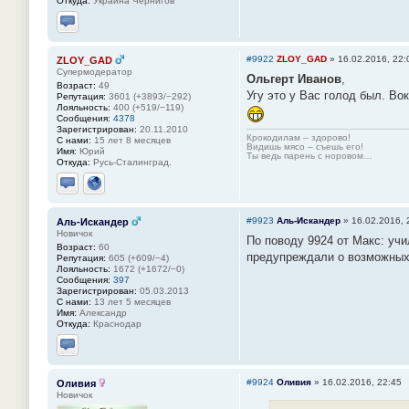
Откуда:
Украина Чернигов
Отправить личное сообщение
#9922
ZLOY_GAD
»
16.02.2016, 22:
ZLOY_GAD
Супермодератор
Ольгерт Иванов
,
Возраст:
49
Угу это у Вас голод был. Вок
Репутация:
3601 (+3893/−292)
Лояльность:
400 (+519/−119)
Сообщения:
4378
Зарегистрирован:
20.11.2010
Крокодилам – здорово!
С нами:
15 лет 8 месяцев
Видишь мясо – съешь его!
Имя:
Юрий
Ты ведь парень с норовом…
Откуда:
Русь-Сталинград.
Отправить личное сообщение
Сайт
#9923
Аль-Искандер
»
16.02.2016, 
Аль-Искандер
Новичок
По поводу 9924 от Макс: учи
Возраст:
60
предупреждали о возможных п
Репутация:
605 (+609/−4)
Лояльность:
1672 (+1672/−0)
Сообщения:
397
Зарегистрирован:
05.03.2013
С нами:
13 лет 5 месяцев
Имя:
Александр
Откуда:
Краснодар
Отправить личное сообщение
#9924
Оливия
»
16.02.2016, 22:45
Оливия
Новичок