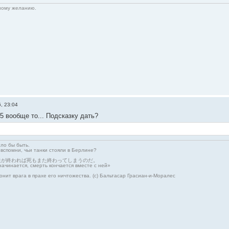
нному желанию.
, 23:04
5 вообще то... Подсказку дать?
гло бы быть.
 вспомни, чьи танки стояли в Берлине?
生が終われば死もまた終わってしまうのだ。
начинается, смерть кончается вместе с ней»
онит врага в прахе его ничтожества. (с) Бальтасар Грасиан-и-Моралес