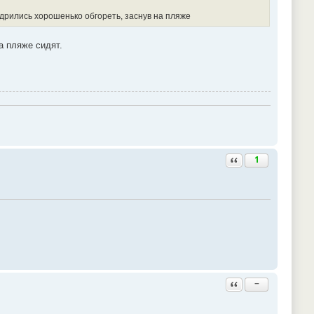
удрились хорошенько обгореть, заснув на пляже
а пляже сидят.
Ответить с цитатой
1
Ответить с цитатой
−