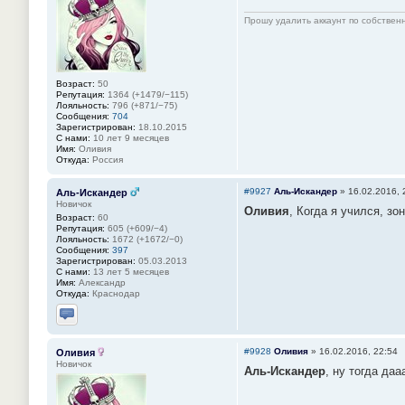
Прошу удалить аккаунт по собстве
Возраст:
50
Репутация:
1364 (+1479/−115)
Лояльность:
796 (+871/−75)
Сообщения:
704
Зарегистрирован:
18.10.2015
С нами:
10 лет 9 месяцев
Имя:
Оливия
Откуда:
Россия
#9927
Аль-Искандер
»
16.02.2016, 
Аль-Искандер
Новичок
Оливия
, Когда я учился, зо
Возраст:
60
Репутация:
605 (+609/−4)
Лояльность:
1672 (+1672/−0)
Сообщения:
397
Зарегистрирован:
05.03.2013
С нами:
13 лет 5 месяцев
Имя:
Александр
Откуда:
Краснодар
Отправить личное сообщение
#9928
Оливия
»
16.02.2016, 22:54
Оливия
Новичок
Аль-Искандер
, ну тогда да