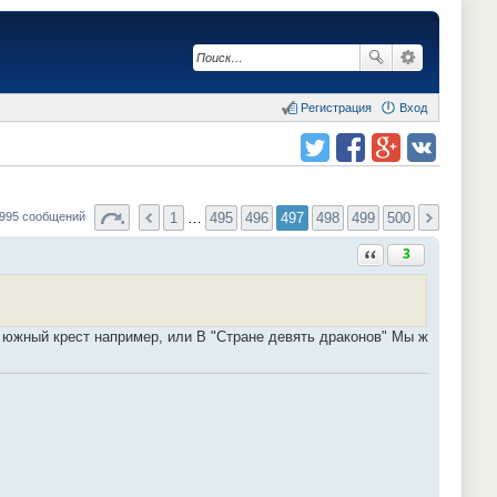
Регистрация
Вход
Поделиться в twitter.com
Поделиться в facebook.com
Поделиться в Google Plus
Поделиться в vk.com
1
…
495
496
497
498
499
500
9995 сообщений
Ответить с цитатой
3
е южный крест например, или В "Стране девять драконов" Мы ж