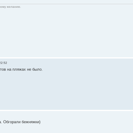
нному желанию.
22:52
нтов на пляжах не было.
аа. Обгорали бежняжки)