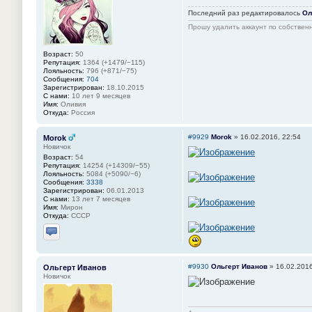
Последний раз редактировалось
Ол
Прошу удалить аккаунт по собстве
Возраст:
50
Репутация:
1364 (+1479/−115)
Лояльность:
796 (+871/−75)
Сообщения:
704
Зарегистрирован:
18.10.2015
С нами:
10 лет 9 месяцев
Имя:
Оливия
Откуда:
Россия
#9929
Morok
»
16.02.2016, 22:54
Morok
Новичок
Возраст:
54
Репутация:
14254 (+14309/−55)
Лояльность:
5084 (+5090/−6)
Сообщения:
3338
Зарегистрирован:
06.01.2013
С нами:
13 лет 7 месяцев
Имя:
Мирон
Откуда:
СССР
Отправить личное сообщение
#9930
Ольгерт Иванов
»
16.02.2016
Ольгерт Иванов
Новичок