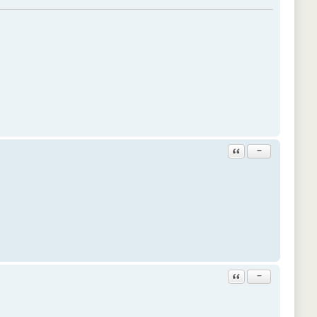
Ответить с цитатой
−
Ответить с цитатой
−