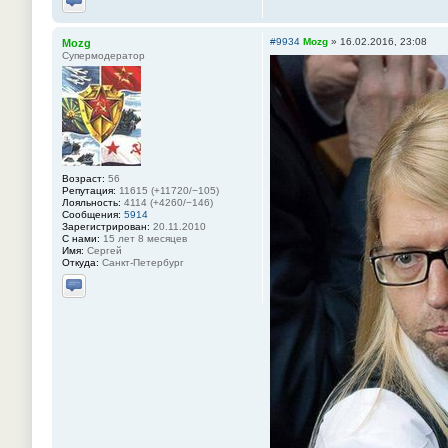
Отправить личное сообщение
#9934
Mozg
»
16.02.2016, 23:08
Mozg
Супермодератор
Возраст:
56
Репутация:
11615 (+11720/−105)
Лояльность:
4114 (+4260/−146)
Сообщения:
5914
Зарегистрирован:
20.11.2010
С нами:
15 лет 8 месяцев
Имя:
Сергей
Откуда:
Санкт-Петербург
Отправить личное сообщение