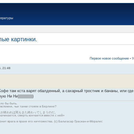
тературы
лые картинки.
Первое новое сообщение
• 
, 21:48
Кофе там кста варят обалденный, а сахарный тростник и бананы, или гд
 Ни Ни)))))))))))))
гло бы быть.
 вспомни, чьи танки стояли в Берлине?
生が終われば死もまた終わってしまうのだ。
начинается, смерть кончается вместе с ней»
онит врага в прахе его ничтожества. (с) Бальтасар Грасиан-и-Моралес