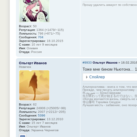
Прошу удалить аккаунт по собстве
Возраст:
50
Репутация:
1364 (+1479/−115)
Лояльность:
796 (+871/−75)
Сообщения:
704
Зарегистрирован:
18.10.2015
С нами:
10 лет 9 месяцев
Имя:
Оливия
Откуда:
Россия
#9933
Ольгерт Иванов
»
16.02.2016
Ольгерт Иванов
Новичок
Тоже мне бином Ньютона... 1
Спойлер
Альтернативка - книга о том, что мо
Прежде, чем писать альтернативку -
Я-شوروی — šûravî-Шурави
生が終わって死が始まるのではない。
«Когда кончается жизнь, смерть не 
寺山修司 Тэраяма Сюудзи
Возраст:
62
Лучшая месть - забвение, оно похор
Репутация:
24906 (+25005/−99)
Лояльность:
2007 (+2212/−205)
Сообщения:
5396
Зарегистрирован:
13.12.2010
С нами:
15 лет 7 месяцев
Имя:
Ольгерт Иванов
Откуда:
Украина Чернигов