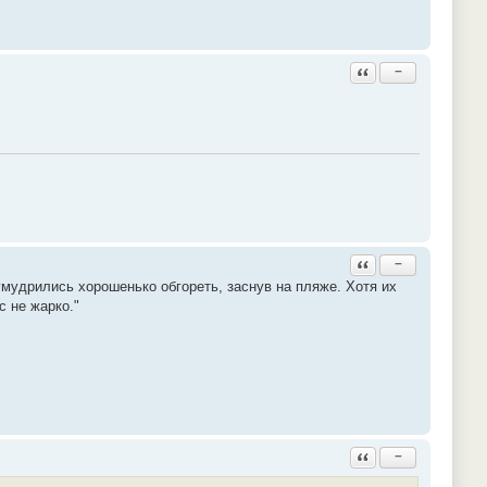
Ответить с цитатой
−
Ответить с цитатой
−
умудрились хорошенько обгореть, заснув на пляже. Хотя их
с не жарко."
Ответить с цитатой
−