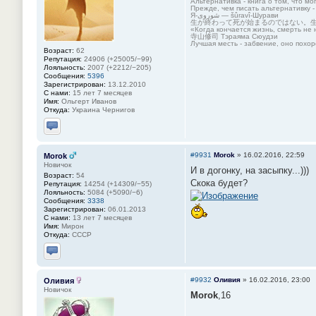
Альтернативка - книга о том, что мо
Прежде, чем писать альтернативку -
Я-شوروی — šûravî-Шурави
生が終わって死が始まるのではない。
«Когда кончается жизнь, смерть не 
寺山修司 Тэраяма Сюудзи
Лучшая месть - забвение, оно похор
Возраст:
62
Репутация:
24906 (+25005/−99)
Лояльность:
2007 (+2212/−205)
Сообщения:
5396
Зарегистрирован:
13.12.2010
С нами:
15 лет 7 месяцев
Имя:
Ольгерт Иванов
Откуда:
Украина Чернигов
Отправить личное сообщение
#9931
Morok
»
16.02.2016, 22:59
Morok
Новичок
И в догонку, на засыпку...)))
Возраст:
54
Скока будет?
Репутация:
14254 (+14309/−55)
Лояльность:
5084 (+5090/−6)
Сообщения:
3338
Зарегистрирован:
06.01.2013
С нами:
13 лет 7 месяцев
Имя:
Мирон
Откуда:
СССР
Отправить личное сообщение
#9932
Оливия
»
16.02.2016, 23:00
Оливия
Новичок
Morok
,16