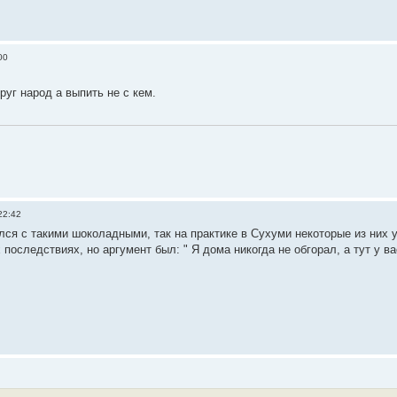
00
руг народ а выпить не с кем.
22:42
лся с такими шоколадными, так на практике в Сухуми некоторые из них 
оследствиях, но аргумент был: " Я дома никогда не обгорал, а тут у ва