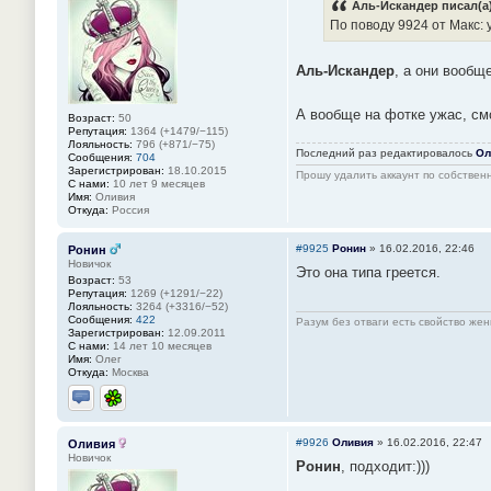
Аль-Искандер писал(а)
По поводу 9924 от Макс: 
Аль-Искандер
, а они вообщ
А вообще на фотке ужас, см
Возраст:
50
Репутация:
1364 (+1479/−115)
Лояльность:
796 (+871/−75)
Последний раз редактировалось
Ол
Сообщения:
704
Зарегистрирован:
18.10.2015
Прошу удалить аккаунт по собстве
С нами:
10 лет 9 месяцев
Имя:
Оливия
Откуда:
Россия
#9925
Ронин
»
16.02.2016, 22:46
Ронин
Новичок
Это она типа греется.
Возраст:
53
Репутация:
1269 (+1291/−22)
Лояльность:
3264 (+3316/−52)
Сообщения:
422
Разум без отваги есть свойство жен
Зарегистрирован:
12.09.2011
С нами:
14 лет 10 месяцев
Имя:
Олег
Откуда:
Москва
Отправить личное сообщение
ICQ
#9926
Оливия
»
16.02.2016, 22:47
Оливия
Новичок
Ронин
, подходит:)))