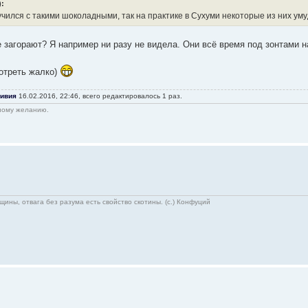
:
учился с такими шоколадными, так на практике в Сухуми некоторые из них ум
е загорают? Я например ни разу не видела. Они всё время под зонтами н
отреть жалко)
ивия
16.02.2016, 22:46, всего редактировалось 1 раз.
нному желанию.
щины, отвага без разума есть свойство скотины. (с.) Конфуций