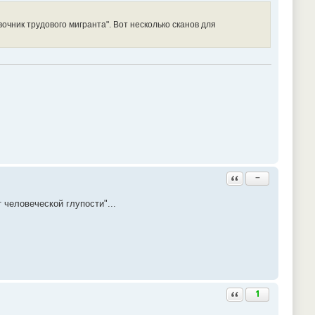
очник трудового мигранта". Вот несколько сканов для
Ответить с цитатой
−
 человеческой глупости"...
Ответить с цитатой
1