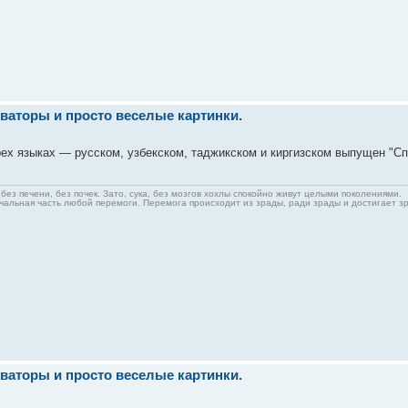
ваторы и просто веселые картинки.
рех языках — русском, узбекском, таджикском и киргизском выпущен "Сп
без печени, без почек. Зато, сука, без мозгов хохлы спокойно живут целыми поколениями.
альная часть любой перемоги. Перемога происходит из зрады, ради зрады и достигает з
ваторы и просто веселые картинки.