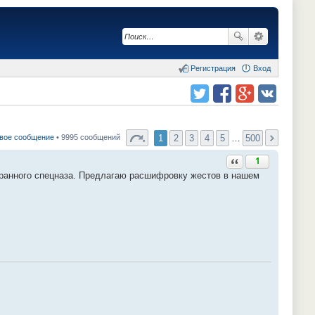
Регистрация
Вход
Поделиться в twitter.com
Поделиться в facebook.com
Поделиться в Google Plus
Поделиться в vk.com
1
2
3
4
5
…
500
вое сообщение
• 9995 сообщений
Ответить с цитатой
1
транного спецназа. Предлагаю расшифровку жестов в нашем