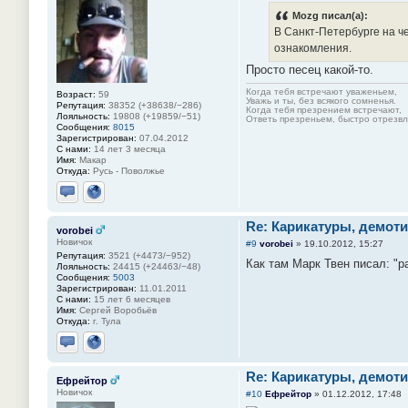
Mozg писал(а):
В Санкт-Петербурге на че
ознакомления.
Просто песец какой-то.
Когда тебя встречают уваженьем,
Возраст:
59
Уважь и ты, без всякого сомненья.
Репутация:
38352 (+38638/−286)
Когда тебя презрением встречают,
Лояльность:
19808 (+19859/−51)
Ответь презреньем, быстро отрезвля
Сообщения:
8015
Зарегистрирован:
07.04.2012
С нами:
14 лет 3 месяца
Имя:
Макар
Откуда:
Русь - Поволжье
Отправить личное сообщение
Сайт
Re: Карикатуры, демоти
vorobei
Новичок
#9
vorobei
»
19.10.2012, 15:27
Репутация:
3521 (+4473/−952)
Как там Марк Твен писал: "р
Лояльность:
24415 (+24463/−48)
Сообщения:
5003
Зарегистрирован:
11.01.2011
С нами:
15 лет 6 месяцев
Имя:
Сергей Воробьёв
Откуда:
г. Тула
Отправить личное сообщение
Сайт
Re: Карикатуры, демоти
Ефрейтор
Новичок
#10
Ефрейтор
»
01.12.2012, 17:48