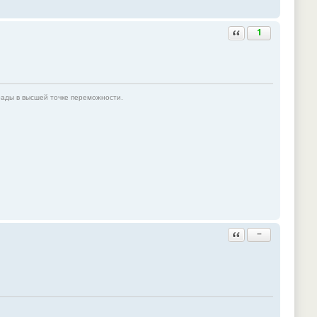
Ответить с цитатой
1
рады в высшей точке переможности.
Ответить с цитатой
−