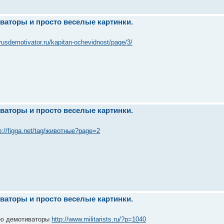
ваторы и просто веселые картинки.
/rusdemotivator.ru/kapitan-ochevidnost/page/3/
ваторы и просто веселые картинки.
p://figga.net/tag/животные?page=2
ваторы и просто веселые картинки.
ю демотиваторы
http://www.militarists.ru/?p=1040