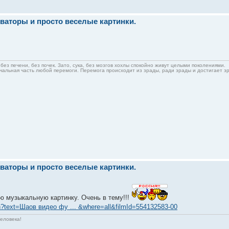
ваторы и просто веселые картинки.
без печени, без почек. Зато, сука, без мозгов хохлы спокойно живут целыми поколениями.
альная часть любой перемоги. Перемога происходит из зрады, ради зрады и достигает з
ваторы и просто веселые картинки.
 музыкальную картинку. Очень в тему!!!
ch?text=Шаов видео фу ... &where=all&filmId=554132583-00
человека!