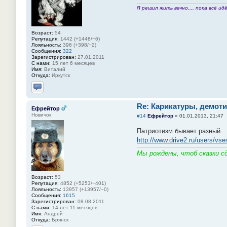
Я решил жить вечно..., пока всё идё
Возраст:
54
Репутация:
1442 (+1448/−6)
Лояльность:
396 (+398/−2)
Сообщения:
322
Зарегистрирован:
27.01.2011
С нами:
15 лет 6 месяцев
Имя:
Виталий
Откуда:
Иркутск
Отправить личное сообщение
Re: Карикатуры, демоти
Ефрейтор
Новичок
#14
Ефрейтор
»
01.01.2013, 21:47
Патриотизм бывает разный .
http://www.drive2.ru/users/v
Мы рождены, чтоб сказки сд
Возраст:
53
Репутация:
4852 (+5253/−401)
Лояльность:
13957 (+13957/−0)
Сообщения:
1615
Зарегистрирован:
08.08.2011
С нами:
14 лет 11 месяцев
Имя:
Андрей
Откуда:
Брянск