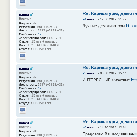
Отправить личное сообщение
Re: Карикатуры, демоти
павел
Новичок
#4
павел
»
19.06.2012, 21:49
Возраст:
47
Лучшие демотиваторы
http:/
Репутация:
190 (+192/−2)
Лояльность:
5787 (+5818/−31)
Сообщения:
123
Зарегистрирован:
14.01.2011
С нами:
15 лет 6 месяцев
Имя:
НЕСТЕРЕНКО ПАВЕЛ
Откуда:
г ЕВПАТОРИЯ
Отправить личное сообщение
Re: Карикатуры, демоти
павел
Новичок
#5
павел
»
03.08.2012, 15:14
Возраст:
47
ИНТЕРЕСНЫЕ животные
htt
Репутация:
190 (+192/−2)
Лояльность:
5787 (+5818/−31)
Сообщения:
123
Зарегистрирован:
14.01.2011
С нами:
15 лет 6 месяцев
Имя:
НЕСТЕРЕНКО ПАВЕЛ
Откуда:
г ЕВПАТОРИЯ
Отправить личное сообщение
Re: Карикатуры, демоти
павел
Новичок
#6
павел
»
14.10.2012, 12:04
Возраст:
47
Предлагаю Вашему внимани
Репутация:
190 (+192/−2)