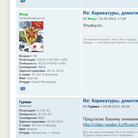
Отправить личное сообщение
Re: Карикатуры, демоти
Mozg
Супермодератор
#2
Mozg
»
31.05.2012, 17:28
Улыбнуло...
Человек не может жить без сердца, 
Зрада — неизбежный финал и изнач
Возраст:
56
Репутация:
11615 (+11720/−105)
Лояльность:
4114 (+4260/−146)
Сообщения:
5914
Зарегистрирован:
20.11.2010
С нами:
15 лет 8 месяцев
Имя:
Сергей
Откуда:
Санкт-Петербург
Отправить личное сообщение
Re: Карикатуры, демоти
Гурман
Новичок
#3
Гурман
»
19.06.2012, 20:34
Репутация:
3 (+3/−0)
Лояльность:
0 (+0/−0)
Сообщения:
613
Предлагаю Вашему вниманию
Зарегистрирован:
22.04.2011
http://video.yandex.kz/#sear
С нами:
15 лет 3 месяца
Имя:
Виктор
Все во имя человека! Все на благо 
Откуда:
Казахстан, г. Актау
Я даже знаю имя этого человека.