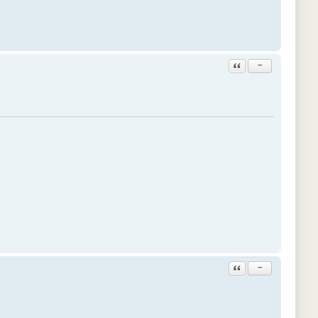
Ответить с цитатой
−
Ответить с цитатой
−