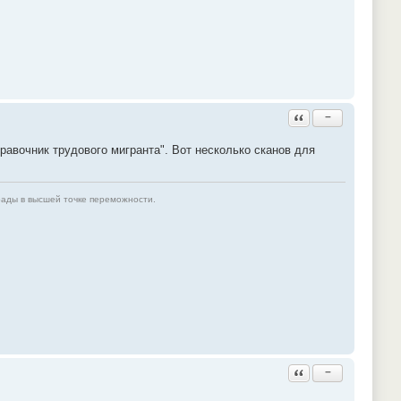
Ответить с цитатой
−
равочник трудового мигранта". Вот несколько сканов для
рады в высшей точке переможности.
Ответить с цитатой
−