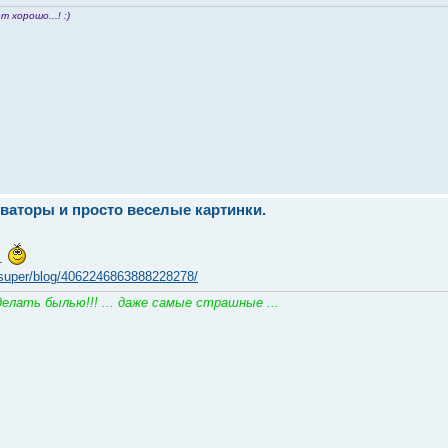
т хорошо...! :)
ваторы и просто веселые картинки.
..
sesuper/blog/4062246863888228278/
елать былью!!! ... даже самые страшные ...