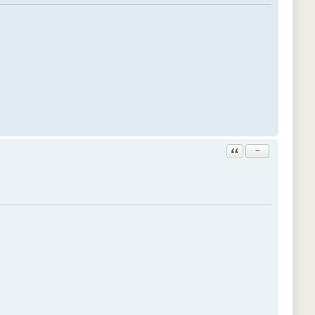
Ответить с цитатой
−