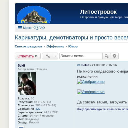
Литостровок
Островок в бушующем море ли
Меню
FAQ
Карикатуры, демотиваторы и просто весе
Список разделов
Оффтопик
Юмор
Ответить
#1
Sckif
»
24.03.2012, 07:56
Sckif
Автор темы, Новичок
Не много солдатского юмора
исполнении.
Возраст:
60
Да совсем забыл, загружать 
Репутация:
86 (+97/−11)
Лояльность:
283 (+297/−14)
Сообщения:
422
Хочу бросить курить, сила есть, воля
Зарегистрирован:
24.12.2011
С нами:
14 лет 7 месяцев
Имя:
Владимир
Откуда:
Россия