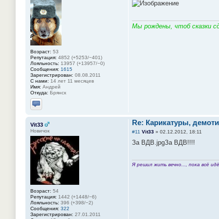
Мы рождены, чтоб сказки сд
Возраст:
53
Репутация:
4852 (+5253/−401)
Лояльность:
13957 (+13957/−0)
Сообщения:
1615
Зарегистрирован:
08.08.2011
С нами:
14 лет 11 месяцев
Имя:
Андрей
Откуда:
Брянск
Отправить личное сообщение
Re: Карикатуры, демоти
Vit33
Новичок
#11
Vit33
»
02.12.2012, 18:11
За ВДВ.jpg
За ВДВ!!!!
Я решил жить вечно..., пока всё идё
Возраст:
54
Репутация:
1442 (+1448/−6)
Лояльность:
396 (+398/−2)
Сообщения:
322
Зарегистрирован:
27.01.2011