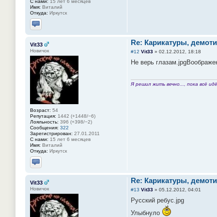
С нами:
15 лет 6 месяцев
Имя:
Виталий
Откуда:
Иркутск
Отправить личное сообщение
Re: Карикатуры, демоти
Vit33
Новичок
#12
Vit33
»
02.12.2012, 18:18
Не верь глазам.jpg
Воображен
Я решил жить вечно..., пока всё идё
Возраст:
54
Репутация:
1442 (+1448/−6)
Лояльность:
396 (+398/−2)
Сообщения:
322
Зарегистрирован:
27.01.2011
С нами:
15 лет 6 месяцев
Имя:
Виталий
Откуда:
Иркутск
Отправить личное сообщение
Re: Карикатуры, демоти
Vit33
Новичок
#13
Vit33
»
05.12.2012, 04:01
Русский ребус.jpg
Улыбнуло