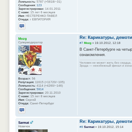
Лояльность:
5787 (+5818/−31)
Сообщения:
123
Зарегистрирован:
14.01.2011
С нами:
15 лет 6 месяцев
Имя:
НЕСТЕРЕНКО ПАВЕЛ
Откуда:
г ЕВПАТОРИЯ
Отправить личное сообщение
Re: Карикатуры, демоти
Mozg
Супермодератор
#7
Mozg
»
19.10.2012, 12:18
В Санкт-Петербурге на четы
ознакомления.
Человек не может жить без сердца, 
Зрада — неизбежный финал и изнач
Возраст:
56
Репутация:
11615 (+11720/−105)
Лояльность:
4114 (+4260/−146)
Сообщения:
5914
Зарегистрирован:
20.11.2010
С нами:
15 лет 8 месяцев
Имя:
Сергей
Откуда:
Санкт-Петербург
Отправить личное сообщение
Re: Карикатуры, демоти
Sarmat
Новичок
#8
Sarmat
»
19.10.2012, 15:14