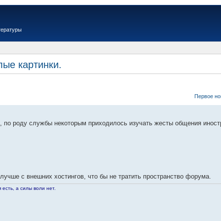
тературы
лые картинки.
Первое но
, по роду службы некоторым приходилось изучать жесты общения инос
лучше с внешних хостингов, что бы не тратить пространство форума.
 есть, а силы воли нет.