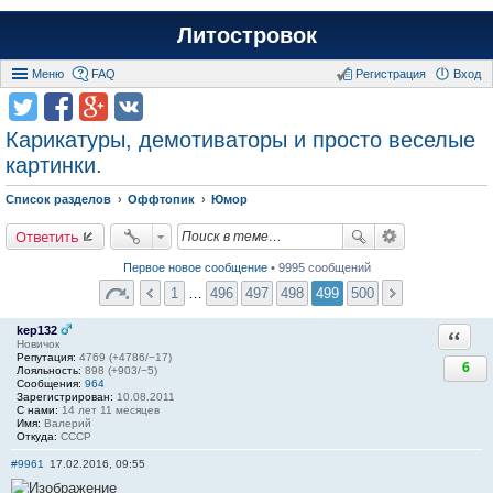
Литостровок
Меню
FAQ
Регистрация
Вход
Карикатуры, демотиваторы и просто веселые
картинки.
Список разделов
Оффтопик
Юмор
Ответить
Первое новое сообщение
• 9995 сообщений
1
…
496
497
498
499
500
kep132
Ответи
Новичок
Репутация:
4769 (+4786/−17)
6
Лояльность:
898 (+903/−5)
Сообщения:
964
Зарегистрирован:
10.08.2011
С нами:
14 лет 11 месяцев
Имя:
Валерий
Откуда:
СССР
#9961
17.02.2016, 09:55