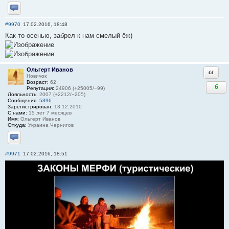
Отправить личное сообщение
#9970
17.02.2016, 18:48
Как-то осенью, забрел к нам смелый ёж)
Ольгерт Иванов
Ответи
Новичок
Возраст:
62
6
Репутация:
24906 (+25005/−99)
Лояльность:
2007 (+2212/−205)
Сообщения:
5396
Зарегистрирован:
13.12.2010
С нами:
15 лет 7 месяцев
Имя:
Ольгерт Иванов
Откуда:
Украина Чернигов
Отправить личное сообщение
#9971
17.02.2016, 18:51