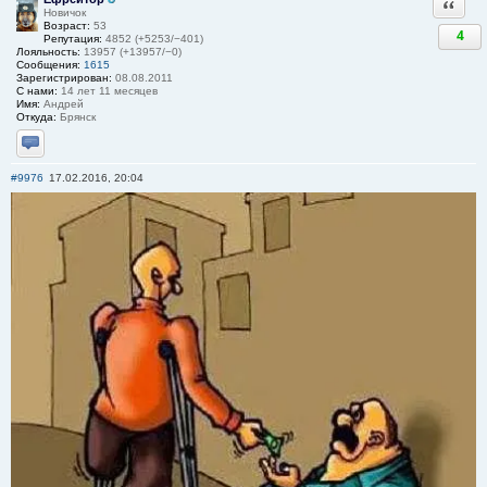
Ответи
Новичок
Возраст:
53
4
Репутация:
4852 (+5253/−401)
Лояльность:
13957 (+13957/−0)
Сообщения:
1615
Зарегистрирован:
08.08.2011
С нами:
14 лет 11 месяцев
Имя:
Андрей
Откуда:
Брянск
Отправить личное сообщение
#9976
17.02.2016, 20:04