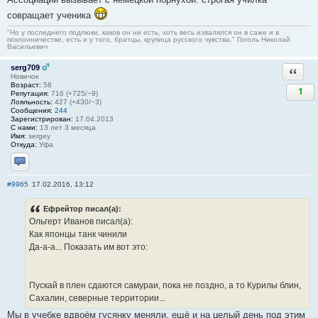
совращает ученика
"Но у последнего подлюки, каков он ни есть, хоть весь извалялся он в саже и в
поклонничестве, есть и у того, братцы, крупица русского чувства." Гоголь Николай
Васильевич
serg709
Ответи
Новичок
Возраст:
58
1
Репутация:
716 (+725/−9)
Лояльность:
427 (+430/−3)
Сообщения:
244
Зарегистрирован:
17.04.2013
С нами:
13 лет 3 месяца
Имя:
sergey
Откуда:
Уфа
Отправить личное сообщение
#9965
17.02.2016, 13:12
Ефрейтор писал(а):
Ольгерт Иванов писал(а):
Как японцы танк чинили
Да-а-а... Показать им вот это:
Пускай в плен сдаются самураи, пока не поздно, а то Курилы блин,
Сахалин, северные территории...
Мы в учебке вдвоём гусянку меняли, ещё и на целый день под этим