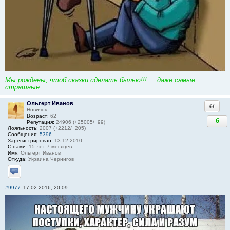
Мы рождены, чтоб сказки сделать былью!!! ... даже самые
страшные ...
Ольгерт Иванов
Ответи
Новичок
Возраст:
62
6
Репутация:
24906 (+25005/−99)
Лояльность:
2007 (+2212/−205)
Сообщения:
5396
Зарегистрирован:
13.12.2010
С нами:
15 лет 7 месяцев
Имя:
Ольгерт Иванов
Откуда:
Украина Чернигов
Отправить личное сообщение
#9977
17.02.2016, 20:09