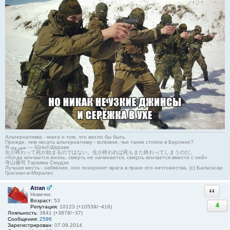
Альтернативка - книга о том, что могло бы быть.
Прежде, чем писать альтернативку - вспомни, чьи танки стояли в Берлине?
Я-شوروی — šûravî-Шурави
生が終わって死が始まるのではない。生が終われば死もまた終わってしまうのだ。
«Когда кончается жизнь, смерть не начинается, смерть кончается вместе с ней»
寺山修司 Тэраяма Сюудзи
Лучшая месть - забвение, оно похоронит врага в прахе его ничтожества. (с) Бальтасар
Грасиан-и-Моралес
Atran
Ответи
Новичок
Возраст:
53
4
Репутация:
10123 (+10539/−416)
Лояльность:
3841 (+3878/−37)
Сообщения:
2596
Зарегистрирован:
07.09.2014