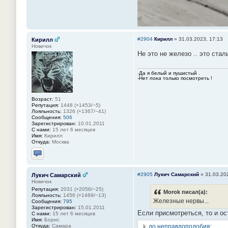
#2904
Кирилл
»
31.03.2023, 17:13
Кирилл
Новичок
Не это не железо .. это ста
-
Да я белый и пушистый .
-Нет
пока
только посмотреть !
Возраст:
51
Репутация:
1448 (+1453/−5)
Лояльность:
1326 (+1367/−41)
Сообщения:
506
Зарегистрирован:
10.01.2011
С нами:
15 лет 6 месяцев
Имя:
Кирилл
Откуда:
Москва
Отправить личное сообщение
#2905
Лукич Самарский
»
31.03.20
Лукич Самарский
Новичок
Репутация:
2031 (+2056/−25)
Morok писал(а):
Лояльность:
1456 (+1469/−13)
Железные нервы...
Сообщения:
795
Зарегистрирован:
15.01.2011
Если присмотреться, то и о
С нами:
15 лет 6 месяцев
Имя:
Борис
до неправдоподобия:
Откуда:
Самара