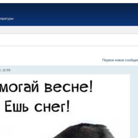
тературы
Первое новое сообще
, 11:55