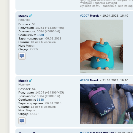
寺山修司 Тэраяма Сюудзи
Лучшая месть - забвение, оно похор
#2907
Morok
»
19.04.2023, 16:49
Morok
Новичок
Возраст:
54
Репутация:
14254 (+14309/−55)
Лояльность:
5084 (+5090/−6)
Сообщения:
3338
Зарегистрирован:
06.01.2013
С нами:
13 лет 6 месяцев
Имя:
Мирон
Откуда:
СССР
Отправить личное сообщение
#2908
Morok
»
21.04.2023, 19:10
Morok
Новичок
Возраст:
54
Репутация:
14254 (+14309/−55)
Лояльность:
5084 (+5090/−6)
Сообщения:
3338
Зарегистрирован:
06.01.2013
С нами:
13 лет 6 месяцев
Имя:
Мирон
Откуда:
СССР
Отправить личное сообщение
#2909
Ольгерт Иванов
»
15.05.2023