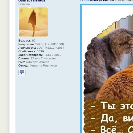
Ольгерт Иванов
Новичок
Возраст:
62
Репутация:
24906 (+25005/−99)
Лояльность:
2007 (+2212/−205)
Сообщения:
5396
Зарегистрирован:
13.12.2010
С нами:
15 лет 7 месяцев
Имя:
Ольгерт Иванов
Откуда:
Украина Чернигов
Отправить личное сообщение