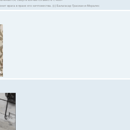
онит врага в прахе его ничтожества. (с) Бальтасар Грасиан-и-Моралес