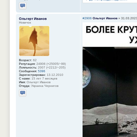
Отправить личное сообщение
#2906
Ольгерт Иванов
»
31.03.2023
Ольгерт Иванов
Новичок
Возраст:
62
Репутация:
24906 (+25005/−99)
Лояльность:
2007 (+2212/−205)
Сообщения:
5396
Зарегистрирован:
13.12.2010
С нами:
15 лет 7 месяцев
Имя:
Ольгерт Иванов
Откуда:
Украина Чернигов
Отправить личное сообщение