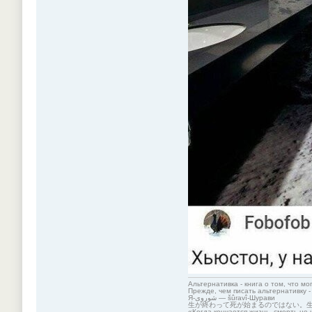
Альтернативка - книга о том, что мо
Прежде, чем писать альтернативку -
Я-شوروی — šûravî-Шурави
生が終わって死が始まるのではない。
«Когда кончается жизнь, смерть не 