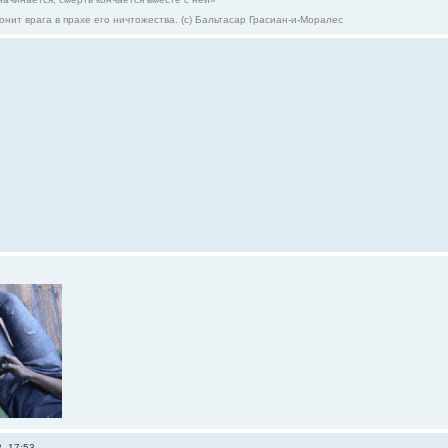
онит врага в прахе его ничтожества. (с) Бальтасар Грасиан-и-Моралес
, 17:53