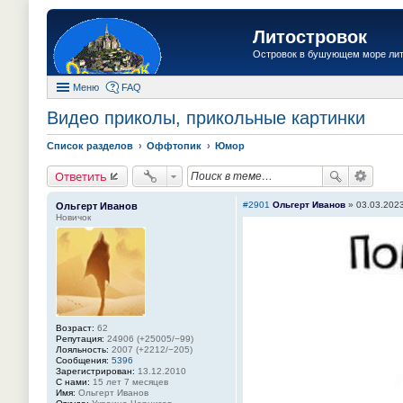
Литостровок
Островок в бушующем море ли
Меню
FAQ
Видео приколы, прикольные картинки
Список разделов
Оффтопик
Юмор
Ответить
#2901
Ольгерт Иванов
»
03.03.2023
Ольгерт Иванов
Новичок
Возраст:
62
Репутация:
24906 (+25005/−99)
Лояльность:
2007 (+2212/−205)
Сообщения:
5396
Зарегистрирован:
13.12.2010
С нами:
15 лет 7 месяцев
Имя:
Ольгерт Иванов