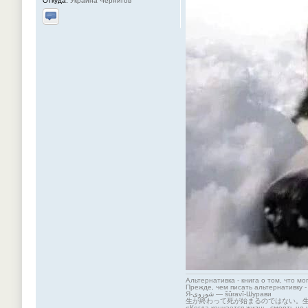
Откуда:
Украина Чернигов
Отправить личное сообщение
Альтернативка - книга о том, что мо
Прежде, чем писать альтернативку -
Я-شوروی — šûravî-Шурави
生が終わって死が始まるのではない。
«Когда кончается жизнь, смерть не 