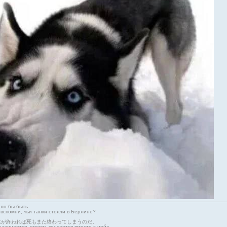
гло бы быть.
 вспомни, чьи танки стояли в Берлине?
生が終われば死もまた終わってしまうのだ。
начинается, смерть кончается вместе с ней»