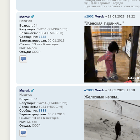
寺山修司 Тэраяма Сюудзи
Лучшая месть - забвение, оно похор
#2902
Morok
»
18.03.2023, 18:22
Morok
Новичок
"Женская тирания..."
Возраст:
54
Репутация:
14254 (+14309/−55)
Лояльность:
5084 (+5090/−6)
Сообщения:
3338
Зарегистрирован:
06.01.2013
С нами:
13 лет 6 месяцев
Имя:
Мирон
Откуда:
СССР
Отправить личное сообщение
#2903
Morok
»
31.03.2023, 17:10
Morok
Новичок
Железные нервы...
Возраст:
54
Репутация:
14254 (+14309/−55)
Лояльность:
5084 (+5090/−6)
Сообщения:
3338
Зарегистрирован:
06.01.2013
С нами:
13 лет 6 месяцев
Имя:
Мирон
Откуда:
СССР
Отправить личное сообщение