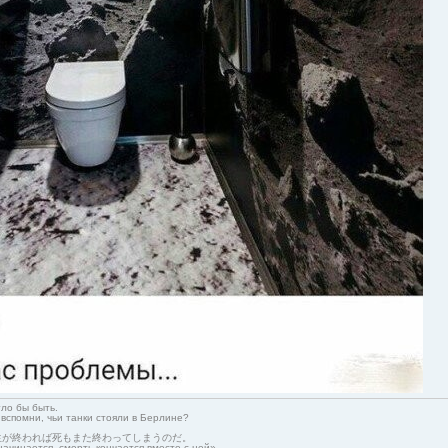
гло бы быть.
 вспомни, чьи танки стояли в Берлине?
生が終われば死もまた終わってしまうのだ。
начинается, смерть кончается вместе с ней»