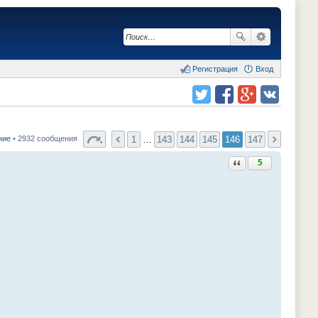
Регистрация
Вход
Поделиться в twitter.com
Поделиться в facebook.com
Поделиться в Google Plus
Поделиться в vk.com
1
…
143
144
145
146
147
ние
• 2932 сообщения
Ответить с цитатой
5