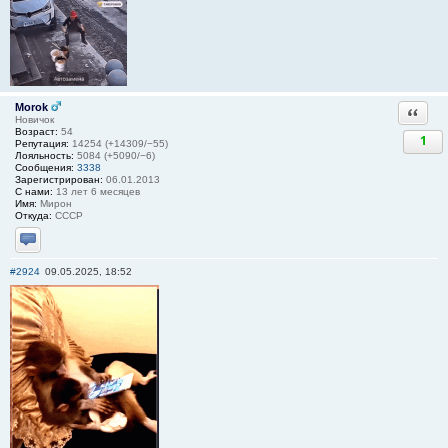
Morok
Ответи
Новичок
Возраст:
54
1
Репутация:
14254 (+14309/−55)
Лояльность:
5084 (+5090/−6)
Сообщения:
3338
Зарегистрирован:
06.01.2013
С нами:
13 лет 6 месяцев
Имя:
Мирон
Откуда:
СССР
Отправить личное сообщение
#2924
09.05.2025, 18:52