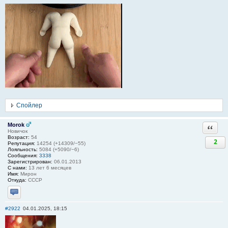
Спойлер
Morok
Ответи
Новичок
Возраст:
54
2
Репутация:
14254 (+14309/−55)
Лояльность:
5084 (+5090/−6)
Сообщения:
3338
Зарегистрирован:
06.01.2013
С нами:
13 лет 6 месяцев
Имя:
Мирон
Откуда:
СССР
Отправить личное сообщение
#2922
04.01.2025, 18:15