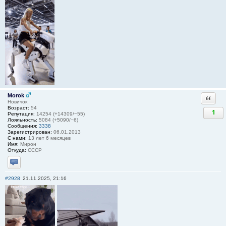
Morok
Ответи
Новичок
Возраст:
54
1
Репутация:
14254 (+14309/−55)
Лояльность:
5084 (+5090/−6)
Сообщения:
3338
Зарегистрирован:
06.01.2013
С нами:
13 лет 6 месяцев
Имя:
Мирон
Откуда:
СССР
Отправить личное сообщение
#2928
21.11.2025, 21:16