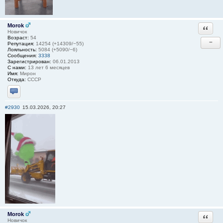
Morok
Ответи
Новичок
Возраст:
54
−
Репутация:
14254 (+14309/−55)
Лояльность:
5084 (+5090/−6)
Сообщения:
3338
Зарегистрирован:
06.01.2013
С нами:
13 лет 6 месяцев
Имя:
Мирон
Откуда:
СССР
Отправить личное сообщение
#2930
15.03.2026, 20:27
Morok
Ответи
Новичок