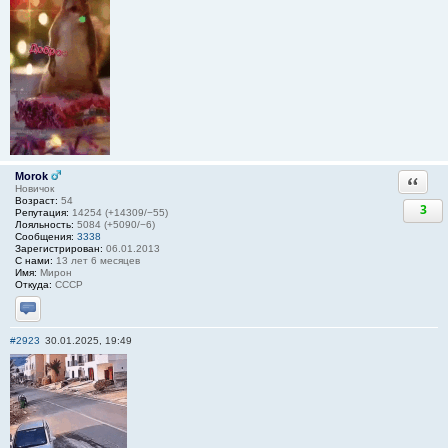
Morok
Ответи
Новичок
Возраст:
54
3
Репутация:
14254 (+14309/−55)
Лояльность:
5084 (+5090/−6)
Сообщения:
3338
Зарегистрирован:
06.01.2013
С нами:
13 лет 6 месяцев
Имя:
Мирон
Откуда:
СССР
Отправить личное сообщение
#2923
30.01.2025, 19:49