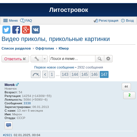
Литостровок
Меню
FAQ
Регистрация
Вход
Видео приколы, прикольные картинки
Список разделов
Оффтопик
Юмор
Ответить
Первое новое сообщение
• 2932 сообщения
1
…
143
144
145
146
147
Morok
Ответи
Новичок
Возраст:
54
2
Репутация:
14254 (+14309/−55)
Лояльность:
5084 (+5090/−6)
Сообщения:
3338
Зарегистрирован:
06.01.2013
С нами:
13 лет 6 месяцев
Имя:
Мирон
Откуда:
СССР
Отправить личное сообщение
#2921
02.01.2025, 00:04