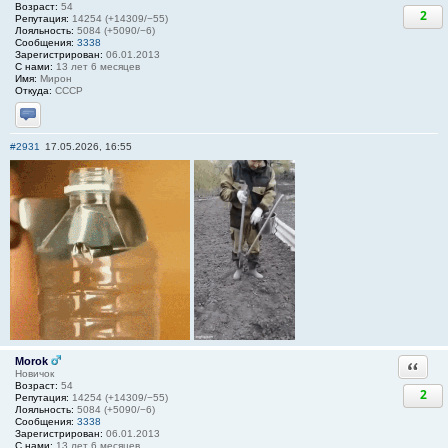
Возраст:
54
2
Репутация:
14254 (+14309/−55)
Лояльность:
5084 (+5090/−6)
Сообщения:
3338
Зарегистрирован:
06.01.2013
С нами:
13 лет 6 месяцев
Имя:
Мирон
Откуда:
СССР
Отправить личное сообщение
#2931
17.05.2026, 16:55
Morok
Ответи
Новичок
Возраст:
54
2
Репутация:
14254 (+14309/−55)
Лояльность:
5084 (+5090/−6)
Сообщения:
3338
Зарегистрирован:
06.01.2013
С нами:
13 лет 6 месяцев