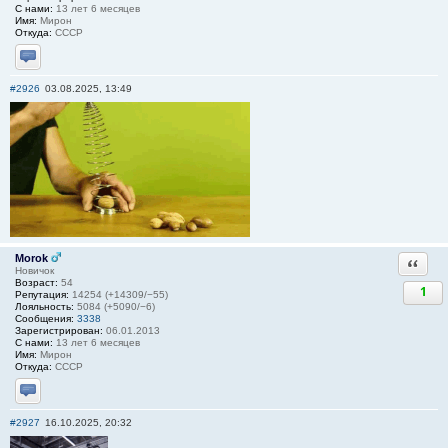
С нами:
13 лет 6 месяцев
Имя:
Мирон
Откуда:
СССР
Отправить личное сообщение
#2926
03.08.2025, 13:49
Morok
Ответи
Новичок
Возраст:
54
1
Репутация:
14254 (+14309/−55)
Лояльность:
5084 (+5090/−6)
Сообщения:
3338
Зарегистрирован:
06.01.2013
С нами:
13 лет 6 месяцев
Имя:
Мирон
Откуда:
СССР
Отправить личное сообщение
#2927
16.10.2025, 20:32