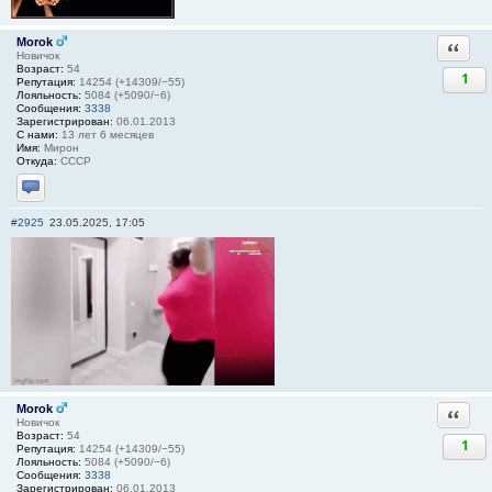
Morok
Ответи
Новичок
Возраст:
54
1
Репутация:
14254 (+14309/−55)
Лояльность:
5084 (+5090/−6)
Сообщения:
3338
Зарегистрирован:
06.01.2013
С нами:
13 лет 6 месяцев
Имя:
Мирон
Откуда:
СССР
Отправить личное сообщение
#2925
23.05.2025, 17:05
Morok
Ответи
Новичок
Возраст:
54
1
Репутация:
14254 (+14309/−55)
Лояльность:
5084 (+5090/−6)
Сообщения:
3338
Зарегистрирован:
06.01.2013