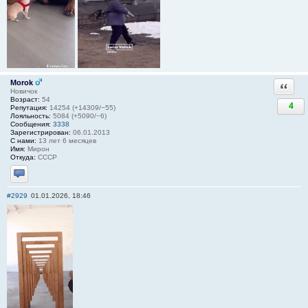
Morok
Ответи
Новичок
Возраст:
54
4
Репутация:
14254 (+14309/−55)
Лояльность:
5084 (+5090/−6)
Сообщения:
3338
Зарегистрирован:
06.01.2013
С нами:
13 лет 6 месяцев
Имя:
Мирон
Откуда:
СССР
Отправить личное сообщение
#2929
01.01.2026, 18:46