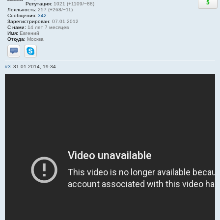
5
Репутация:
1021 (+1109/−88)
Лояльность:
257 (+268/−11)
Сообщения:
342
Зарегистрирован:
07.01.2012
С нами:
14 лет 7 месяцев
Имя:
Евгений
Откуда:
Москва
Отправить личное сообщение
Skype
#3
31.01.2014, 19:34