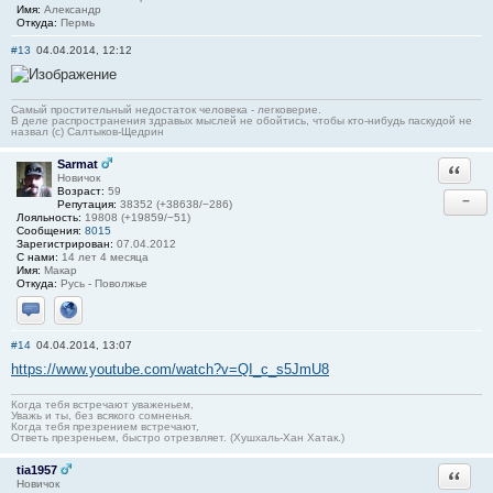
Имя:
Александр
Откуда:
Пермь
#13
04.04.2014, 12:12
Самый простительный недостаток человека - легковерие.
В деле распространения здравых мыслей не обойтись, чтобы кто-нибудь паскудой не
назвал (c) Салтыков-Щедрин
Sarmat
Ответи
Новичок
Возраст:
59
−
Репутация:
38352 (+38638/−286)
Лояльность:
19808 (+19859/−51)
Сообщения:
8015
Зарегистрирован:
07.04.2012
С нами:
14 лет 4 месяца
Имя:
Макар
Откуда:
Русь - Поволжье
Отправить личное сообщение
Сайт
#14
04.04.2014, 13:07
https://www.youtube.com/watch?v=QI_c_s5JmU8
Когда тебя встречают уваженьем,
Уважь и ты, без всякого сомненья.
Когда тебя презрением встречают,
Ответь презреньем, быстро отрезвляет. (Хушхаль-Хан Хатак.)
tia1957
Ответи
Новичок