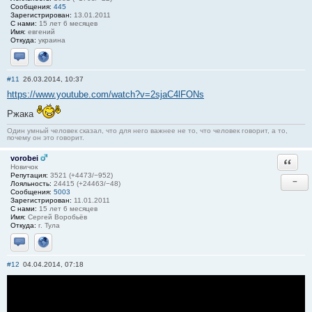
Сообщения:
445
Зарегистрирован:
13.01.2011
С нами:
15 лет 6 месяцев
Имя:
евгений
Откуда:
украина
Отправить личное сообщение
Сайт
#11
26.03.2014, 10:37
https://www.youtube.com/watch?v=2sjaC4lFONs
Ржака
Один умный человек сказал, что для него важнее не то, что человек говорит, а то,
почему он это говорит.
vorobei
Ответи
Новичок
Репутация:
3521 (+4473/−952)
−
Лояльность:
24415 (+24463/−48)
Сообщения:
5003
Зарегистрирован:
11.01.2011
С нами:
15 лет 6 месяцев
Имя:
Сергей Воробьёв
Откуда:
г. Тула
Отправить личное сообщение
Сайт
#12
04.04.2014, 07:18