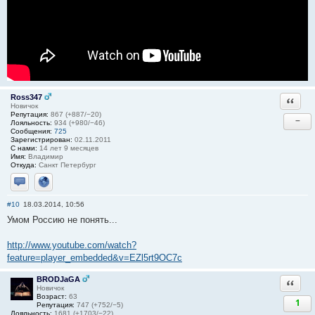
Ross347
Ответи
Новичок
Репутация:
867 (+887/−20)
−
Лояльность:
934 (+980/−46)
Сообщения:
725
Зарегистрирован:
02.11.2011
С нами:
14 лет 9 месяцев
Имя:
Владимир
Откуда:
Санкт Петербург
Отправить личное сообщение
Сайт
#10
18.03.2014, 10:56
Умом Россию не понять...
http://www.youtube.com/watch?
feature=player_embedded&v=EZl5rt9OC7c
BRODJaGA
Ответи
Новичок
Возраст:
63
1
Репутация:
747 (+752/−5)
Лояльность:
1681 (+1703/−22)