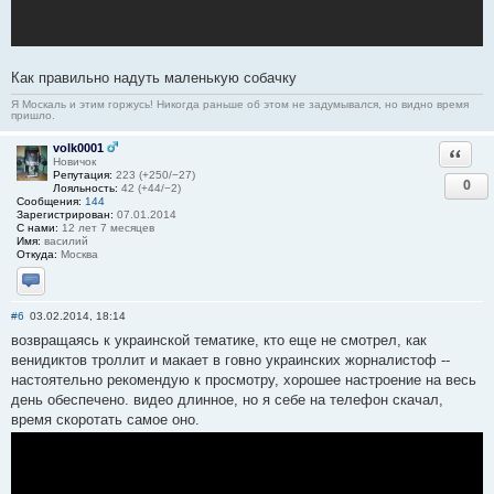
Как правильно надуть маленькую собачку
Я Москаль и этим горжусь! Никогда раньше об этом не задумывался, но видно время
пришло.
volk0001
Ответи
Новичок
Репутация:
223 (+250/−27)
0
Лояльность:
42 (+44/−2)
Сообщения:
144
Зарегистрирован:
07.01.2014
С нами:
12 лет 7 месяцев
Имя:
василий
Откуда:
Москва
Отправить личное сообщение
#6
03.02.2014, 18:14
возвращаясь к украинской тематике, кто еще не смотрел, как
венидиктов троллит и макает в говно украинских жорналистоф --
настоятельно рекомендую к просмотру, хорошее настроение на весь
день обеспечено. видео длинное, но я себе на телефон скачал,
время скоротать самое оно.