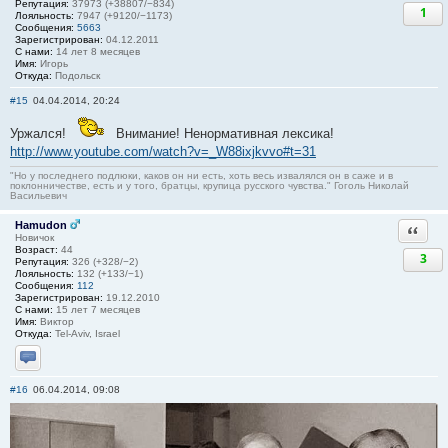
Репутация:
37973 (+38807/−834)
1
Лояльность:
7947 (+9120/−1173)
Сообщения:
5663
Зарегистрирован:
04.12.2011
С нами:
14 лет 8 месяцев
Имя:
Игорь
Откуда:
Подольск
#15
04.04.2014, 20:24
Уржался!
Внимание! Ненормативная лексика!
http://www.youtube.com/watch?v=_W88ixjkvvo#t=31
"Но у последнего подлюки, каков он ни есть, хоть весь извалялся он в саже и в
поклонничестве, есть и у того, братцы, крупица русского чувства." Гоголь Николай
Васильевич
Hamudon
Ответи
Новичок
Возраст:
44
3
Репутация:
326 (+328/−2)
Лояльность:
132 (+133/−1)
Сообщения:
112
Зарегистрирован:
19.12.2010
С нами:
15 лет 7 месяцев
Имя:
Виктор
Откуда:
Tel-Aviv, Israel
Отправить личное сообщение
#16
06.04.2014, 09:08