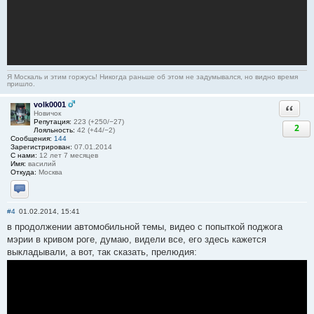
Я Москаль и этим горжусь! Никогда раньше об этом не задумывался, но видно время
пришло.
volk0001
Ответи
Новичок
Репутация:
223 (+250/−27)
2
Лояльность:
42 (+44/−2)
Сообщения:
144
Зарегистрирован:
07.01.2014
С нами:
12 лет 7 месяцев
Имя:
василий
Откуда:
Москва
Отправить личное сообщение
#4
01.02.2014, 15:41
в продолжении автомобильной темы, видео с попыткой поджога
мэрии в кривом роге, думаю, видели все, его здесь кажется
выкладывали, а вот, так сказать, прелюдия: