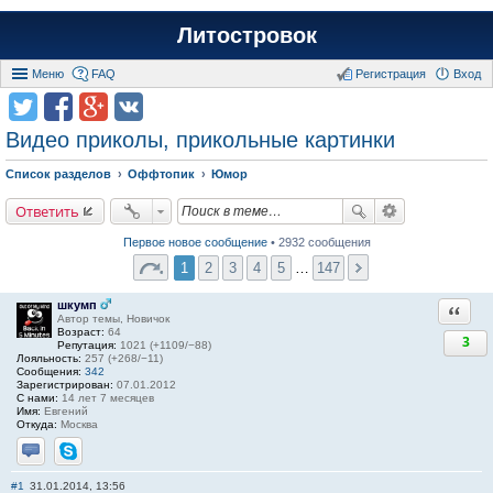
Литостровок
Меню
FAQ
Регистрация
Вход
Видео приколы, прикольные картинки
Список разделов
Оффтопик
Юмор
Ответить
Первое новое сообщение
• 2932 сообщения
1
2
3
4
5
…
147
шкумп
Ответи
Автор темы, Новичок
Возраст:
64
3
Репутация:
1021 (+1109/−88)
Лояльность:
257 (+268/−11)
Сообщения:
342
Зарегистрирован:
07.01.2012
С нами:
14 лет 7 месяцев
Имя:
Евгений
Откуда:
Москва
Отправить личное сообщение
Skype
#1
31.01.2014, 13:56