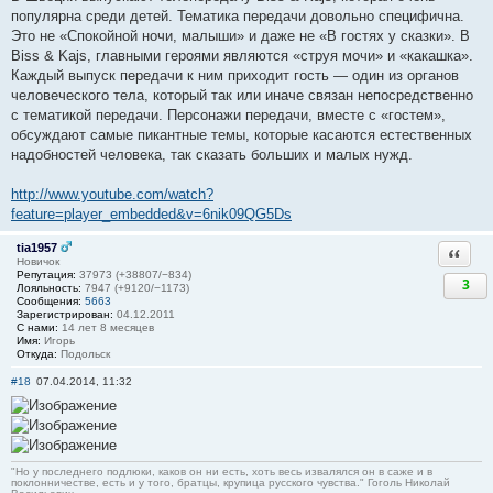
популярна среди детей. Тематика передачи довольно специфична.
Это не «Спокойной ночи, малыши» и даже не «В гостях у сказки». В
Biss & Kajs, главными героями являются «струя мочи» и «какашка».
Каждый выпуск передачи к ним приходит гость — один из органов
человеческого тела, который так или иначе связан непосредственно
с тематикой передачи. Персонажи передачи, вместе с «гостем»,
обсуждают самые пикантные темы, которые касаются естественных
надобностей человека, так сказать больших и малых нужд.
http://www.youtube.com/watch?
feature=player_embedded&v=6nik09QG5Ds
tia1957
Ответи
Новичок
Репутация:
37973 (+38807/−834)
3
Лояльность:
7947 (+9120/−1173)
Сообщения:
5663
Зарегистрирован:
04.12.2011
С нами:
14 лет 8 месяцев
Имя:
Игорь
Откуда:
Подольск
#18
07.04.2014, 11:32
"Но у последнего подлюки, каков он ни есть, хоть весь извалялся он в саже и в
поклонничестве, есть и у того, братцы, крупица русского чувства." Гоголь Николай