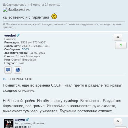
Добавлено спустя 4 минуты 14 секунд:
качественно и с гарантией
Я Москаль и этим горжусь! Никогда раньше об этом не задумывался, но видно время
пришло.
vorobei
Ответи
Новичок
Репутация:
3521 (+4473/−952)
1
Лояльность:
24415 (+24463/−48)
Сообщения:
5003
Зарегистрирован:
11.01.2011
С нами:
15 лет 6 месяцев
Имя:
Сергей Воробьёв
Откуда:
г. Тула
Отправить личное сообщение
Сайт
#2
31.01.2014, 14:30
Помнится, ещё во времена СССР читал где-то в разделе "их нравы"
сходное описание.
Небольшой гробик. На нём сверху тумблер. Включаешь. Раздаётся
бормотание, всё громче. Из гробика высовывается рука скелета,
выключает тумблер, убирается. Бурчание постепенно стихает...
шкумп
Ответи
Автор темы, Новичок
Возраст:
64