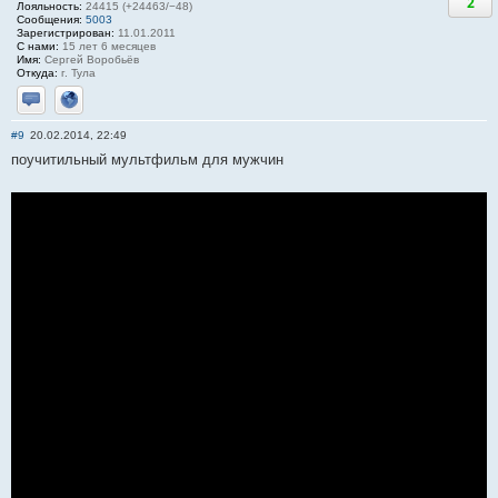
2
Лояльность:
24415 (+24463/−48)
Сообщения:
5003
Зарегистрирован:
11.01.2011
С нами:
15 лет 6 месяцев
Имя:
Сергей Воробьёв
Откуда:
г. Тула
Отправить личное сообщение
Сайт
#9
20.02.2014, 22:49
поучитильный мультфильм для мужчин