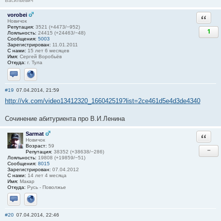
Васильевич
vorobei
Ответи
Новичок
Репутация:
3521 (+4473/−952)
1
Лояльность:
24415 (+24463/−48)
Сообщения:
5003
Зарегистрирован:
11.01.2011
С нами:
15 лет 6 месяцев
Имя:
Сергей Воробьёв
Откуда:
г. Тула
Отправить личное сообщение
Сайт
#19
07.04.2014, 21:59
http://vk.com/video13412320_166042519?list=2ce461d5e4d3de4340
Сочинение абитуриента про В.И.Ленина
Sarmat
Ответи
Новичок
Возраст:
59
−
Репутация:
38352 (+38638/−286)
Лояльность:
19808 (+19859/−51)
Сообщения:
8015
Зарегистрирован:
07.04.2012
С нами:
14 лет 4 месяца
Имя:
Макар
Откуда:
Русь - Поволжье
Отправить личное сообщение
Сайт
#20
07.04.2014, 22:46