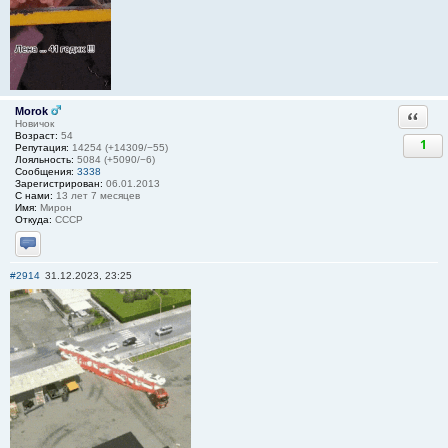
Morok
Ответи
Новичок
Возраст:
54
1
Репутация:
14254 (+14309/−55)
Лояльность:
5084 (+5090/−6)
Сообщения:
3338
Зарегистрирован:
06.01.2013
С нами:
13 лет 7 месяцев
Имя:
Мирон
Откуда:
СССР
Отправить личное сообщение
#2914
31.12.2023, 23:25