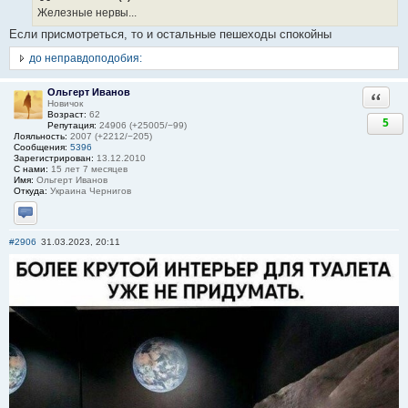
Железные нервы...
Если присмотреться, то и остальные пешеходы спокойны
до неправдоподобия:
Ольгерт Иванов
Ответи
Новичок
Возраст:
62
5
Репутация:
24906 (+25005/−99)
Лояльность:
2007 (+2212/−205)
Сообщения:
5396
Зарегистрирован:
13.12.2010
С нами:
15 лет 7 месяцев
Имя:
Ольгерт Иванов
Откуда:
Украина Чернигов
Отправить личное сообщение
#2906
31.03.2023, 20:11