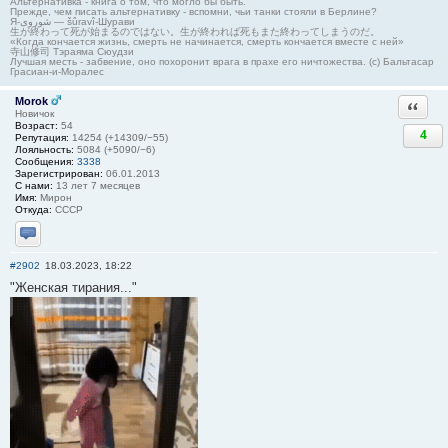
Альтернативка - книга о том, что могло бы быть.
Прежде, чем писать альтернативку - вспомни, чьи танки стояли в Берлине?
Я-شوروی — šûravî-Шурави
生が終わって死が始まるのではない。生が終われば死もまた終わってしまうのだ。
«Когда кончается жизнь, смерть не начинается, смерть кончается вместе с ней»
寺山修司 Тэраяма Сюудзи
Лучшая месть - забвение, оно похоронит врага в прахе его ничтожества. (с) Бальтасар
Грасиан-и-Моралес
Morok
Ответи
Новичок
Возраст:
54
4
Репутация:
14254 (+14309/−55)
Лояльность:
5084 (+5090/−6)
Сообщения:
3338
Зарегистрирован:
06.01.2013
С нами:
13 лет 7 месяцев
Имя:
Мирон
Откуда:
СССР
Отправить личное сообщение
#2902
18.03.2023, 18:22
"Женская тирания..."