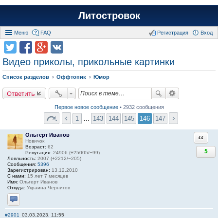
Литостровок
Меню
FAQ
Регистрация
Вход
Видео приколы, прикольные картинки
Список разделов
Оффтопик
Юмор
Ответить
Первое новое сообщение
• 2932 сообщения
1
…
143
144
145
146
147
Ольгерт Иванов
Ответи
Новичок
Возраст:
62
5
Репутация:
24906 (+25005/−99)
Лояльность:
2007 (+2212/−205)
Сообщения:
5396
Зарегистрирован:
13.12.2010
С нами:
15 лет 7 месяцев
Имя:
Ольгерт Иванов
Откуда:
Украина Чернигов
Отправить личное сообщение
#2901
03.03.2023, 11:55