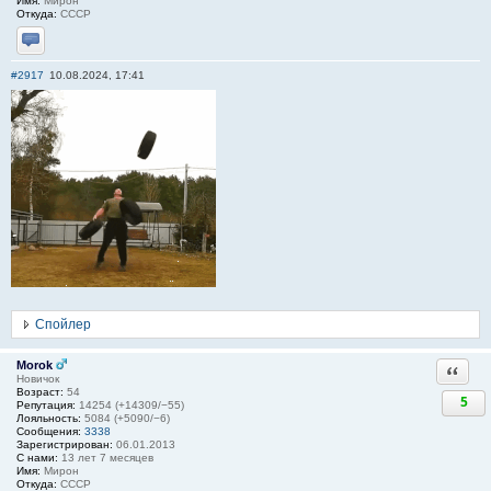
Имя:
Мирон
Откуда:
СССР
Отправить личное сообщение
#2917
10.08.2024, 17:41
Спойлер
Morok
Ответи
Новичок
Возраст:
54
5
Репутация:
14254 (+14309/−55)
Лояльность:
5084 (+5090/−6)
Сообщения:
3338
Зарегистрирован:
06.01.2013
С нами:
13 лет 7 месяцев
Имя:
Мирон
Откуда:
СССР