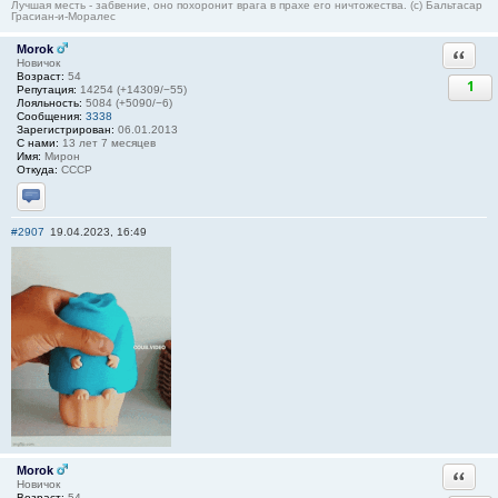
Лучшая месть - забвение, оно похоронит врага в прахе его ничтожества. (с) Бальтасар
Грасиан-и-Моралес
Morok
Ответи
Новичок
Возраст:
54
1
Репутация:
14254 (+14309/−55)
Лояльность:
5084 (+5090/−6)
Сообщения:
3338
Зарегистрирован:
06.01.2013
С нами:
13 лет 7 месяцев
Имя:
Мирон
Откуда:
СССР
Отправить личное сообщение
#2907
19.04.2023, 16:49
Morok
Ответи
Новичок
Возраст:
54