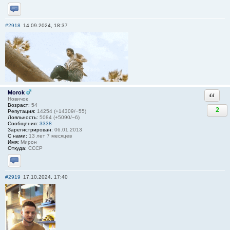
Отправить личное сообщение
#2918
14.09.2024, 18:37
Morok
Ответи
Новичок
Возраст:
54
2
Репутация:
14254 (+14309/−55)
Лояльность:
5084 (+5090/−6)
Сообщения:
3338
Зарегистрирован:
06.01.2013
С нами:
13 лет 7 месяцев
Имя:
Мирон
Откуда:
СССР
Отправить личное сообщение
#2919
17.10.2024, 17:40