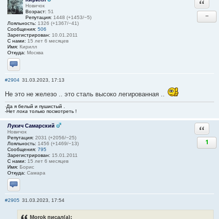
Ответи
Новичок
Возраст:
51
−
Репутация:
1448 (+1453/−5)
Лояльность:
1326 (+1367/−41)
Сообщения:
506
Зарегистрирован:
10.01.2011
С нами:
15 лет 6 месяцев
Имя:
Кирилл
Откуда:
Москва
Отправить личное сообщение
#2904
31.03.2023, 17:13
Не это не железо .. это сталь высоко легированная ..
-
Да я белый и пушистый .
-Нет
пока
только посмотреть !
Лукич Самарский
Ответи
Новичок
Репутация:
2031 (+2056/−25)
1
Лояльность:
1456 (+1469/−13)
Сообщения:
795
Зарегистрирован:
15.01.2011
С нами:
15 лет 6 месяцев
Имя:
Борис
Откуда:
Самара
Отправить личное сообщение
#2905
31.03.2023, 17:54
Morok писал(а):