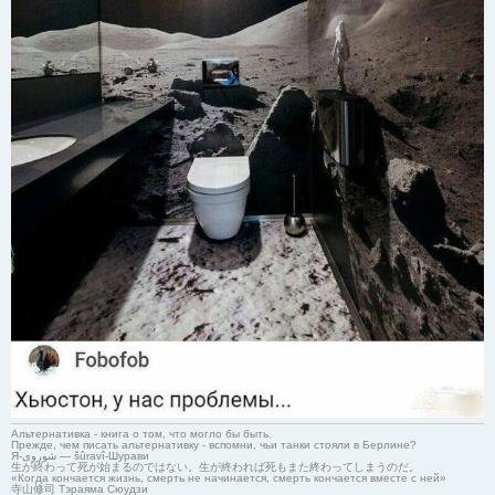
Альтернативка - книга о том, что могло бы быть.
Прежде, чем писать альтернативку - вспомни, чьи танки стояли в Берлине?
Я-شوروی — šûravî-Шурави
生が終わって死が始まるのではない。生が終われば死もまた終わってしまうのだ。
«Когда кончается жизнь, смерть не начинается, смерть кончается вместе с ней»
寺山修司 Тэраяма Сюудзи