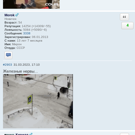
Morok
Ответи
Новичок
Возраст:
54
4
Репутация:
14254 (+14309/−55)
Лояльность:
5084 (+5090/−6)
Сообщения:
3338
Зарегистрирован:
06.01.2013
С нами:
13 лет 7 месяцев
Имя:
Мирон
Откуда:
СССР
Отправить личное сообщение
#2903
31.03.2023, 17:10
Железные нервы...
Кирилл