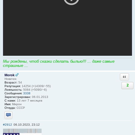
Мы рождены, чтоб сказки сделать былью!!! ... даже самые
страшные ...
Morok
Ответи
Новичок
Возраст:
54
2
Репутация:
14254 (+14309/−55)
Лояльность:
5084 (+5090/−6)
Сообщения:
3338
Зарегистрирован:
06.01.2013
С нами:
13 лет 7 месяцев
Имя:
Мирон
Откуда:
СССР
Отправить личное сообщение
#2912
06.10.2023, 23:12