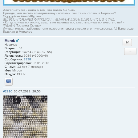
Альтернативка - книга о том, что могло бы быть.
Прежде, чем писать альтернативку - вспомни, чьи танки стояли в Берлине?
Я-شوروی — šûravî-Шурави
生が終わって死が始まるのではない。生が終われば死もまた終わってしまうのだ。
«Когда кончается жизнь, смерть не начинается, смерть кончается вместе с ней»
寺山修司 Тэраяма Сюудзи
Лучшая месть - забвение, оно похоронит врага в прахе его ничтожества. (с) Бальтасар
Грасиан-и-Моралес
Morok
Ответи
Новичок
Возраст:
54
−
Репутация:
14254 (+14309/−55)
Лояльность:
5084 (+5090/−6)
Сообщения:
3338
Зарегистрирован:
06.01.2013
С нами:
13 лет 7 месяцев
Имя:
Мирон
Откуда:
СССР
Отправить личное сообщение
#2910
05.07.2023, 20:50