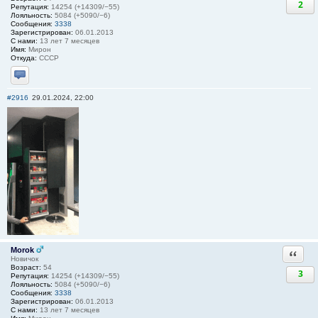
2
Репутация:
14254 (+14309/−55)
Лояльность:
5084 (+5090/−6)
Сообщения:
3338
Зарегистрирован:
06.01.2013
С нами:
13 лет 7 месяцев
Имя:
Мирон
Откуда:
СССР
Отправить личное сообщение
#2916
29.01.2024, 22:00
Morok
Ответи
Новичок
Возраст:
54
3
Репутация:
14254 (+14309/−55)
Лояльность:
5084 (+5090/−6)
Сообщения:
3338
Зарегистрирован:
06.01.2013
С нами:
13 лет 7 месяцев