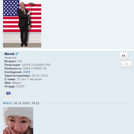
Morok
Ответи
Новичок
Возраст:
54
−
Репутация:
14254 (+14309/−55)
Лояльность:
5084 (+5090/−6)
Сообщения:
3338
Зарегистрирован:
06.01.2013
С нами:
13 лет 7 месяцев
Имя:
Мирон
Откуда:
СССР
Отправить личное сообщение
#2913
18.12.2023, 19:12