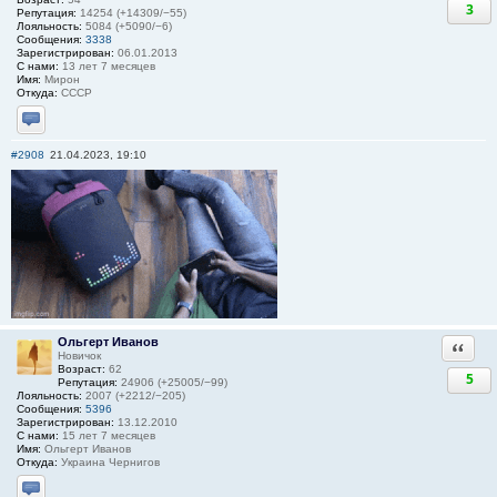
3
Репутация:
14254 (+14309/−55)
Лояльность:
5084 (+5090/−6)
Сообщения:
3338
Зарегистрирован:
06.01.2013
С нами:
13 лет 7 месяцев
Имя:
Мирон
Откуда:
СССР
Отправить личное сообщение
#2908
21.04.2023, 19:10
Ольгерт Иванов
Ответи
Новичок
Возраст:
62
5
Репутация:
24906 (+25005/−99)
Лояльность:
2007 (+2212/−205)
Сообщения:
5396
Зарегистрирован:
13.12.2010
С нами:
15 лет 7 месяцев
Имя:
Ольгерт Иванов
Откуда:
Украина Чернигов