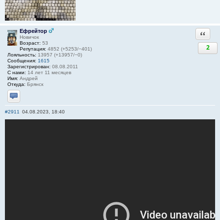
Ефрейтор
Ответи
Новичок
Возраст:
53
2
Репутация:
4852 (+5253/−401)
Лояльность:
13957 (+13957/−0)
Сообщения:
1615
Зарегистрирован:
08.08.2011
С нами:
14 лет 11 месяцев
Имя:
Андрей
Откуда:
Брянск
Отправить личное сообщение
#2911
04.08.2023, 18:40