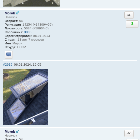
Morok
Ответи
Новичок
Возраст:
54
3
Репутация:
14254 (+14309/−55)
Лояльность:
5084 (+5090/−6)
Сообщения:
3338
Зарегистрирован:
06.01.2013
С нами:
13 лет 7 месяцев
Имя:
Мирон
Откуда:
СССР
Отправить личное сообщение
#2915
06.01.2024, 16:05
Morok
Ответи
Новичок
Возраст:
54