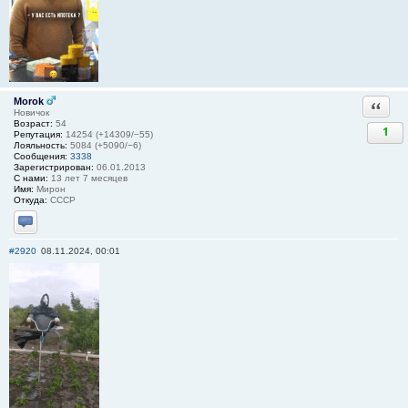
Morok
Ответи
Новичок
Возраст:
54
1
Репутация:
14254 (+14309/−55)
Лояльность:
5084 (+5090/−6)
Сообщения:
3338
Зарегистрирован:
06.01.2013
С нами:
13 лет 7 месяцев
Имя:
Мирон
Откуда:
СССР
Отправить личное сообщение
#2920
08.11.2024, 00:01