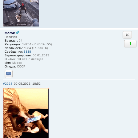
Morok
Ответи
Новичок
Возраст:
54
1
Репутация:
14254 (+14309/−55)
Лояльность:
5084 (+5090/−6)
Сообщения:
3338
Зарегистрирован:
06.01.2013
С нами:
13 лет 7 месяцев
Имя:
Мирон
Откуда:
СССР
Отправить личное сообщение
#2924
09.05.2025, 18:52