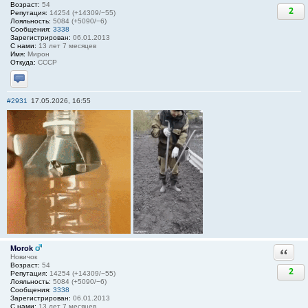
Возраст:
54
2
Репутация:
14254 (+14309/−55)
Лояльность:
5084 (+5090/−6)
Сообщения:
3338
Зарегистрирован:
06.01.2013
С нами:
13 лет 7 месяцев
Имя:
Мирон
Откуда:
СССР
Отправить личное сообщение
#2931
17.05.2026, 16:55
Morok
Ответи
Новичок
Возраст:
54
2
Репутация:
14254 (+14309/−55)
Лояльность:
5084 (+5090/−6)
Сообщения:
3338
Зарегистрирован:
06.01.2013
С нами:
13 лет 7 месяцев