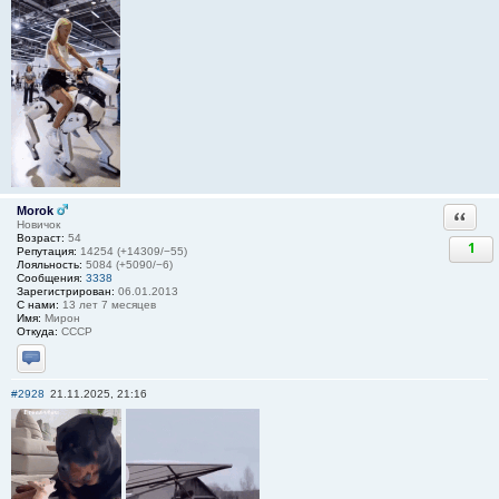
Morok
Ответи
Новичок
Возраст:
54
1
Репутация:
14254 (+14309/−55)
Лояльность:
5084 (+5090/−6)
Сообщения:
3338
Зарегистрирован:
06.01.2013
С нами:
13 лет 7 месяцев
Имя:
Мирон
Откуда:
СССР
Отправить личное сообщение
#2928
21.11.2025, 21:16