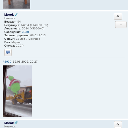
Morok
Ответи
Новичок
Возраст:
54
−
Репутация:
14254 (+14309/−55)
Лояльность:
5084 (+5090/−6)
Сообщения:
3338
Зарегистрирован:
06.01.2013
С нами:
13 лет 7 месяцев
Имя:
Мирон
Откуда:
СССР
Отправить личное сообщение
#2930
15.03.2026, 20:27
Morok
Ответи
Новичок