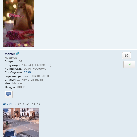
Morok
Ответи
Новичок
Возраст:
54
3
Репутация:
14254 (+14309/−55)
Лояльность:
5084 (+5090/−6)
Сообщения:
3338
Зарегистрирован:
06.01.2013
С нами:
13 лет 7 месяцев
Имя:
Мирон
Откуда:
СССР
Отправить личное сообщение
#2923
30.01.2025, 19:49