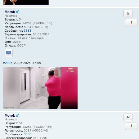
Morok
Ответи
Новичок
Возраст:
54
1
Репутация:
14254 (+14309/−55)
Лояльность:
5084 (+5090/−6)
Сообщения:
3338
Зарегистрирован:
06.01.2013
С нами:
13 лет 7 месяцев
Имя:
Мирон
Откуда:
СССР
Отправить личное сообщение
#2925
23.05.2025, 17:05
Morok
Ответи
Новичок
Возраст:
54
1
Репутация:
14254 (+14309/−55)
Лояльность:
5084 (+5090/−6)
Сообщения:
3338
Зарегистрирован:
06.01.2013