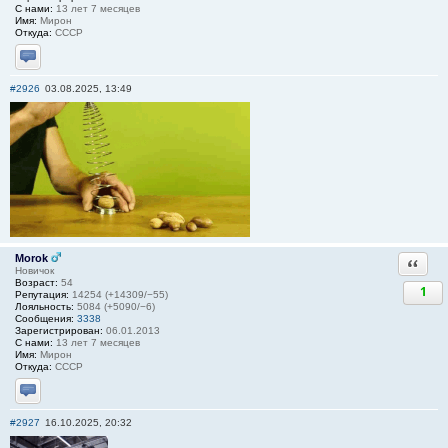
С нами:
13 лет 7 месяцев
Имя:
Мирон
Откуда:
СССР
Отправить личное сообщение
#2926
03.08.2025, 13:49
Morok
Ответи
Новичок
Возраст:
54
1
Репутация:
14254 (+14309/−55)
Лояльность:
5084 (+5090/−6)
Сообщения:
3338
Зарегистрирован:
06.01.2013
С нами:
13 лет 7 месяцев
Имя:
Мирон
Откуда:
СССР
Отправить личное сообщение
#2927
16.10.2025, 20:32