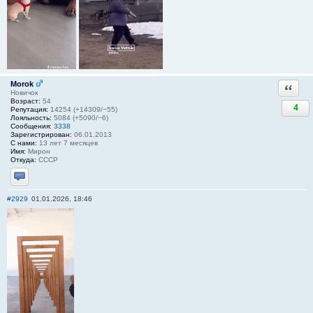
Morok
Ответи
Новичок
Возраст:
54
4
Репутация:
14254 (+14309/−55)
Лояльность:
5084 (+5090/−6)
Сообщения:
3338
Зарегистрирован:
06.01.2013
С нами:
13 лет 7 месяцев
Имя:
Мирон
Откуда:
СССР
Отправить личное сообщение
#2929
01.01.2026, 18:46