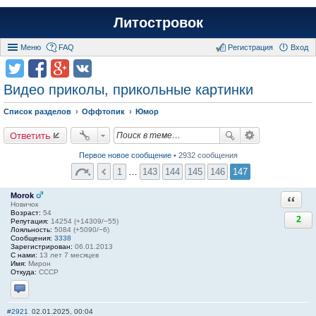
Литостровок
Меню
FAQ
Регистрация
Вход
Видео приколы, прикольные картинки
Список разделов
Оффтопик
Юмор
Ответить
Первое новое сообщение
• 2932 сообщения
1
…
143
144
145
146
147
Morok
Ответи
Новичок
Возраст:
54
2
Репутация:
14254 (+14309/−55)
Лояльность:
5084 (+5090/−6)
Сообщения:
3338
Зарегистрирован:
06.01.2013
С нами:
13 лет 7 месяцев
Имя:
Мирон
Откуда:
СССР
Отправить личное сообщение
#2921
02.01.2025, 00:04