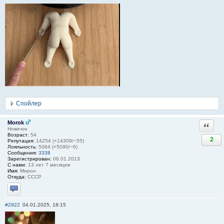
Спойлер
Morok
Ответи
Новичок
Возраст:
54
2
Репутация:
14254 (+14309/−55)
Лояльность:
5084 (+5090/−6)
Сообщения:
3338
Зарегистрирован:
06.01.2013
С нами:
13 лет 7 месяцев
Имя:
Мирон
Откуда:
СССР
Отправить личное сообщение
#2922
04.01.2025, 18:15