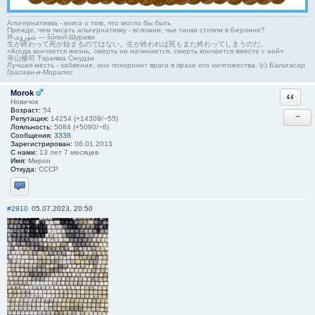
Альтернативка - книга о том, что могло бы быть.
Прежде, чем писать альтернативку - вспомни, чьи танки стояли в Берлине?
Я-شوروی — šûravî-Шурави
生が終わって死が始まるのではない。生が終われば死もまた終わってしまうのだ。
«Когда кончается жизнь, смерть не начинается, смерть кончается вместе с ней»
寺山修司 Тэраяма Сюудзи
Лучшая месть - забвение, оно похоронит врага в прахе его ничтожества. (с) Бальтасар
Грасиан-и-Моралес
Morok
Ответи
Новичок
Возраст:
54
−
Репутация:
14254 (+14309/−55)
Лояльность:
5084 (+5090/−6)
Сообщения:
3338
Зарегистрирован:
06.01.2013
С нами:
13 лет 7 месяцев
Имя:
Мирон
Откуда:
СССР
Отправить личное сообщение
#2910
05.07.2023, 20:50