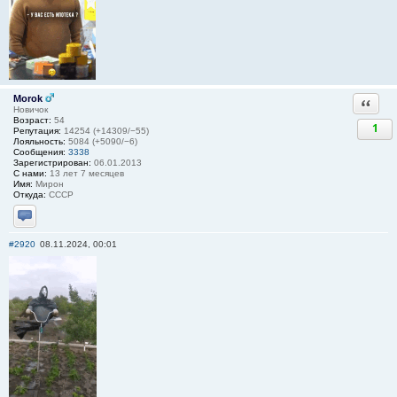
Morok
Ответи
Новичок
Возраст:
54
1
Репутация:
14254 (+14309/−55)
Лояльность:
5084 (+5090/−6)
Сообщения:
3338
Зарегистрирован:
06.01.2013
С нами:
13 лет 7 месяцев
Имя:
Мирон
Откуда:
СССР
Отправить личное сообщение
#2920
08.11.2024, 00:01