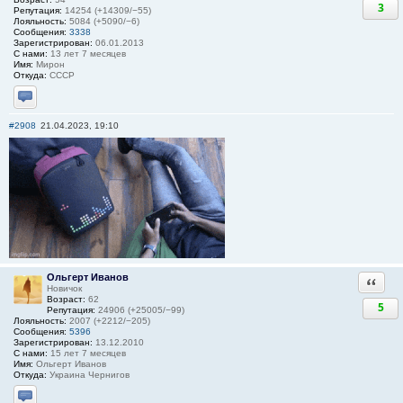
3
Репутация:
14254 (+14309/−55)
Лояльность:
5084 (+5090/−6)
Сообщения:
3338
Зарегистрирован:
06.01.2013
С нами:
13 лет 7 месяцев
Имя:
Мирон
Откуда:
СССР
Отправить личное сообщение
#2908
21.04.2023, 19:10
Ольгерт Иванов
Ответи
Новичок
Возраст:
62
5
Репутация:
24906 (+25005/−99)
Лояльность:
2007 (+2212/−205)
Сообщения:
5396
Зарегистрирован:
13.12.2010
С нами:
15 лет 7 месяцев
Имя:
Ольгерт Иванов
Откуда:
Украина Чернигов