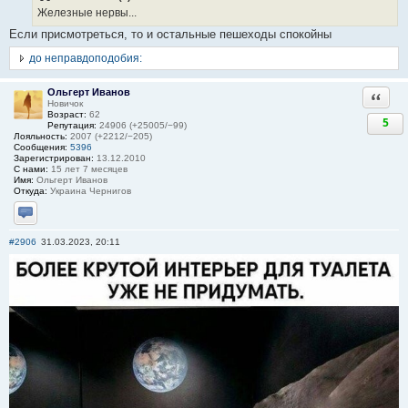
Железные нервы...
Если присмотреться, то и остальные пешеходы спокойны
до неправдоподобия:
Ольгерт Иванов
Ответи
Новичок
Возраст:
62
5
Репутация:
24906 (+25005/−99)
Лояльность:
2007 (+2212/−205)
Сообщения:
5396
Зарегистрирован:
13.12.2010
С нами:
15 лет 7 месяцев
Имя:
Ольгерт Иванов
Откуда:
Украина Чернигов
Отправить личное сообщение
#2906
31.03.2023, 20:11