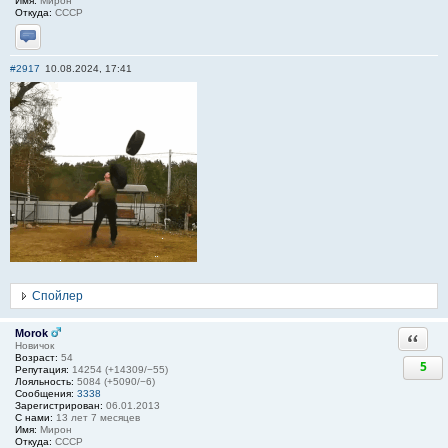
Имя:
Мирон
Откуда:
СССР
Отправить личное сообщение
#2917
10.08.2024, 17:41
Спойлер
Morok
Ответи
Новичок
Возраст:
54
5
Репутация:
14254 (+14309/−55)
Лояльность:
5084 (+5090/−6)
Сообщения:
3338
Зарегистрирован:
06.01.2013
С нами:
13 лет 7 месяцев
Имя:
Мирон
Откуда:
СССР