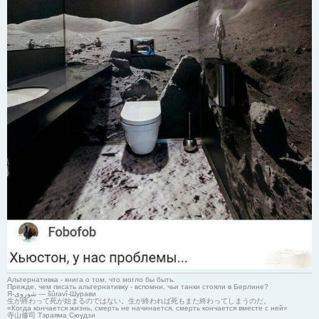
Альтернативка - книга о том, что могло бы быть.
Прежде, чем писать альтернативку - вспомни, чьи танки стояли в Берлине?
Я-شوروی — šûravî-Шурави
生が終わって死が始まるのではない。生が終われば死もまた終わってしまうのだ。
«Когда кончается жизнь, смерть не начинается, смерть кончается вместе с ней»
寺山修司 Тэраяма Сюудзи