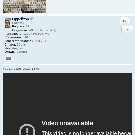
Ефрейтор
Ответи
Новичок
Возраст:
53
2
Репутация:
4852 (+5253/−401)
Лояльность:
13957 (+13957/−0)
Сообщения:
1615
Зарегистрирован:
08.08.2011
С нами:
15 лет
Имя:
Андрей
Откуда:
Брянск
Отправить личное сообщение
#2911
04.08.2023, 18:40