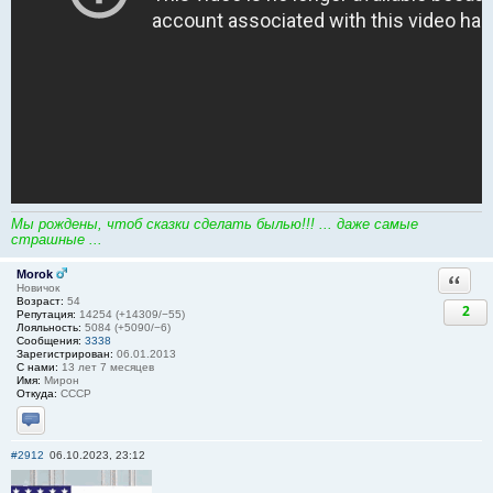
Мы рождены, чтоб сказки сделать былью!!! ... даже самые
страшные ...
Morok
Ответи
Новичок
Возраст:
54
2
Репутация:
14254 (+14309/−55)
Лояльность:
5084 (+5090/−6)
Сообщения:
3338
Зарегистрирован:
06.01.2013
С нами:
13 лет 7 месяцев
Имя:
Мирон
Откуда:
СССР
Отправить личное сообщение
#2912
06.10.2023, 23:12