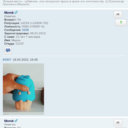
Лучшая месть - забвение, оно похоронит врага в прахе его ничтожества. (с) Бальтасар
Грасиан-и-Моралес
Morok
Ответи
Новичок
Возраст:
54
1
Репутация:
14254 (+14309/−55)
Лояльность:
5084 (+5090/−6)
Сообщения:
3338
Зарегистрирован:
06.01.2013
С нами:
13 лет 7 месяцев
Имя:
Мирон
Откуда:
СССР
Отправить личное сообщение
#2907
19.04.2023, 16:49
Morok
Ответи
Новичок
Возраст:
54