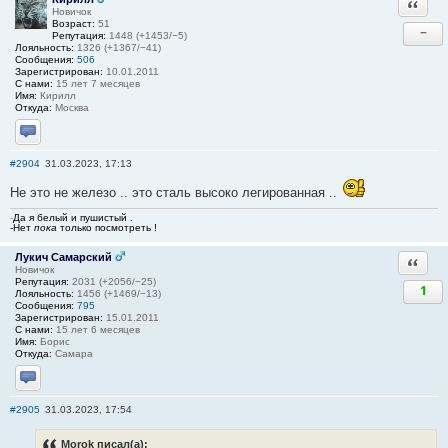
Ответи
Новичок
Возраст:
51
−
Репутация:
1448 (+1453/−5)
Лояльность:
1326 (+1367/−41)
Сообщения:
506
Зарегистрирован:
10.01.2011
С нами:
15 лет 7 месяцев
Имя:
Кирилл
Откуда:
Москва
Отправить личное сообщение
#2904
31.03.2023, 17:13
Не это не железо .. это сталь высоко легированная ..
-
Да я белый и пушистый .
-Нет
пока
только посмотреть !
Лукич Самарский
Ответи
Новичок
Репутация:
2031 (+2056/−25)
1
Лояльность:
1456 (+1469/−13)
Сообщения:
795
Зарегистрирован:
15.01.2011
С нами:
15 лет 6 месяцев
Имя:
Борис
Откуда:
Самара
Отправить личное сообщение
#2905
31.03.2023, 17:54
Morok писал(а):