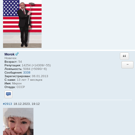
Morok
Ответи
Новичок
Возраст:
54
−
Репутация:
14254 (+14309/−55)
Лояльность:
5084 (+5090/−6)
Сообщения:
3338
Зарегистрирован:
06.01.2013
С нами:
13 лет 7 месяцев
Имя:
Мирон
Откуда:
СССР
Отправить личное сообщение
#2913
18.12.2023, 19:12