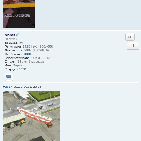
Morok
Ответи
Новичок
Возраст:
54
1
Репутация:
14254 (+14309/−55)
Лояльность:
5084 (+5090/−6)
Сообщения:
3338
Зарегистрирован:
06.01.2013
С нами:
13 лет 7 месяцев
Имя:
Мирон
Откуда:
СССР
Отправить личное сообщение
#2914
31.12.2023, 23:25