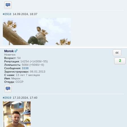
Отправить личное сообщение
#2918
14.09.2024, 18:37
Morok
Ответи
Новичок
Возраст:
54
2
Репутация:
14254 (+14309/−55)
Лояльность:
5084 (+5090/−6)
Сообщения:
3338
Зарегистрирован:
06.01.2013
С нами:
13 лет 7 месяцев
Имя:
Мирон
Откуда:
СССР
Отправить личное сообщение
#2919
17.10.2024, 17:40