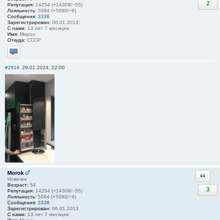
2
Репутация:
14254 (+14309/−55)
Лояльность:
5084 (+5090/−6)
Сообщения:
3338
Зарегистрирован:
06.01.2013
С нами:
13 лет 7 месяцев
Имя:
Мирон
Откуда:
СССР
Отправить личное сообщение
#2916
29.01.2024, 22:00
Morok
Ответи
Новичок
Возраст:
54
3
Репутация:
14254 (+14309/−55)
Лояльность:
5084 (+5090/−6)
Сообщения:
3338
Зарегистрирован:
06.01.2013
С нами:
13 лет 7 месяцев