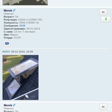
Morok
Ответи
Новичок
Возраст:
54
3
Репутация:
14254 (+14309/−55)
Лояльность:
5084 (+5090/−6)
Сообщения:
3338
Зарегистрирован:
06.01.2013
С нами:
13 лет 7 месяцев
Имя:
Мирон
Откуда:
СССР
Отправить личное сообщение
#2915
06.01.2024, 16:05
Morok
Ответи
Новичок
Возраст:
54