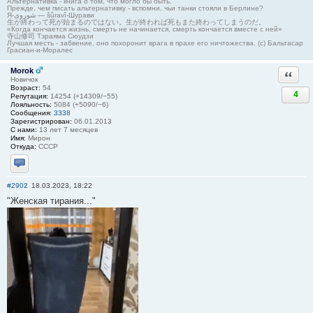
Альтернативка - книга о том, что могло бы быть.
Прежде, чем писать альтернативку - вспомни, чьи танки стояли в Берлине?
Я-شوروی — šûravî-Шурави
生が終わって死が始まるのではない。生が終われば死もまた終わってしまうのだ。
«Когда кончается жизнь, смерть не начинается, смерть кончается вместе с ней»
寺山修司 Тэраяма Сюудзи
Лучшая месть - забвение, оно похоронит врага в прахе его ничтожества. (с) Бальтасар
Грасиан-и-Моралес
Morok
Ответи
Новичок
Возраст:
54
4
Репутация:
14254 (+14309/−55)
Лояльность:
5084 (+5090/−6)
Сообщения:
3338
Зарегистрирован:
06.01.2013
С нами:
13 лет 7 месяцев
Имя:
Мирон
Откуда:
СССР
Отправить личное сообщение
#2902
18.03.2023, 18:22
"Женская тирания..."