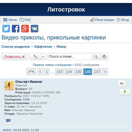
Литостровок
Меню
FAQ
Регистрация
Вход
Видео приколы, прикольные картинки
Список разделов
Оффтопик
Юмор
Ответить
Первое новое сообщение
• 2932 сообщения
1
…
143
144
145
146
147
Ольгерт Иванов
Ответи
Новичок
Возраст:
62
5
Репутация:
24906 (+25005/−99)
Лояльность:
2007 (+2212/−205)
Сообщения:
5396
Зарегистрирован:
13.12.2010
С нами:
15 лет 7 месяцев
Имя:
Ольгерт Иванов
Откуда:
Украина Чернигов
Отправить личное сообщение
#2901
03.03.2023, 11:55