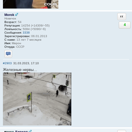
Morok
Ответи
Новичок
Возраст:
54
4
Репутация:
14254 (+14309/−55)
Лояльность:
5084 (+5090/−6)
Сообщения:
3338
Зарегистрирован:
06.01.2013
С нами:
13 лет 7 месяцев
Имя:
Мирон
Откуда:
СССР
Отправить личное сообщение
#2903
31.03.2023, 17:10
Железные нервы...
Кирилл