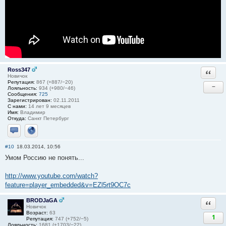
Ross347
Ответи
Новичок
Репутация:
867 (+887/−20)
−
Лояльность:
934 (+980/−46)
Сообщения:
725
Зарегистрирован:
02.11.2011
С нами:
14 лет 9 месяцев
Имя:
Владимир
Откуда:
Санкт Петербург
Отправить личное сообщение
Сайт
#10
18.03.2014, 10:56
Умом Россию не понять...
http://www.youtube.com/watch?
feature=player_embedded&v=EZl5rt9OC7c
BRODJaGA
Ответи
Новичок
Возраст:
63
1
Репутация:
747 (+752/−5)
Лояльность:
1681 (+1703/−22)