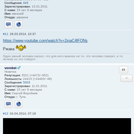
Сообщения:
445
Зарегистрирован:
13.01.2011
С нами:
15 лет 6 месяцев
Имя:
евгений
Откуда:
украина
Отправить личное сообщение
Сайт
#11
26.03.2014, 10:37
https://www.youtube.com/watch?v=2sjaC4lFONs
Ржака
Один умный человек сказал, что для него важнее не то, что человек говорит, а то,
почему он это говорит.
vorobei
Ответи
Новичок
Репутация:
3521 (+4473/−952)
−
Лояльность:
24415 (+24463/−48)
Сообщения:
5003
Зарегистрирован:
11.01.2011
С нами:
15 лет 6 месяцев
Имя:
Сергей Воробьёв
Откуда:
г. Тула
Отправить личное сообщение
Сайт
#12
04.04.2014, 07:18