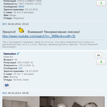
Репутация:
37973 (+38807/−834)
1
Лояльность:
7947 (+9120/−1173)
Сообщения:
5663
Зарегистрирован:
04.12.2011
С нами:
14 лет 8 месяцев
Имя:
Игорь
Откуда:
Подольск
#15
04.04.2014, 20:24
Уржался!
Внимание! Ненормативная лексика!
http://www.youtube.com/watch?v=_W88ixjkvvo#t=31
"Но у последнего подлюки, каков он ни есть, хоть весь извалялся он в саже и в
поклонничестве, есть и у того, братцы, крупица русского чувства." Гоголь Николай
Васильевич
Hamudon
Ответи
Новичок
Возраст:
44
3
Репутация:
326 (+328/−2)
Лояльность:
132 (+133/−1)
Сообщения:
112
Зарегистрирован:
19.12.2010
С нами:
15 лет 7 месяцев
Имя:
Виктор
Откуда:
Tel-Aviv, Israel
Отправить личное сообщение
#16
06.04.2014, 09:08