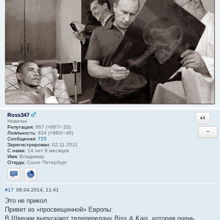
Ross347
Ответи
Новичок
Репутация:
867 (+887/−20)
−
Лояльность:
934 (+980/−46)
Сообщения:
725
Зарегистрирован:
02.11.2011
С нами:
14 лет 9 месяцев
Имя:
Владимир
Откуда:
Санкт Петербург
Отправить личное сообщение
Сайт
#17
06.04.2014, 11:41
Это не прикол.
Привет из «просвещенной» Европы:
В Швеции выпускают телепередачу Biss & Kajs, которая очень