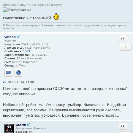
Добавлено спустя 4 минуты 14 секунд:
качественно и с гарантией
Я Москаль и этим горжусь! Никогда раньше об этом не задумывался, но видно время
пришло.
vorobei
Ответи
Новичок
Репутация:
3521 (+4473/−952)
1
Лояльность:
24415 (+24463/−48)
Сообщения:
5003
Зарегистрирован:
11.01.2011
С нами:
15 лет 6 месяцев
Имя:
Сергей Воробьёв
Откуда:
г. Тула
Отправить личное сообщение
Сайт
#2
31.01.2014, 14:30
Помнится, ещё во времена СССР читал где-то в разделе "их нравы"
сходное описание.
Небольшой гробик. На нём сверху тумблер. Включаешь. Раздаётся
бормотание, всё громче. Из гробика высовывается рука скелета,
выключает тумблер, убирается. Бурчание постепенно стихает...
шкумп
Ответи
Автор темы, Новичок
Возраст:
64