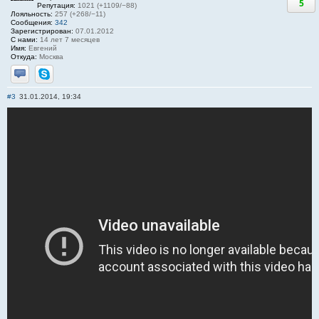
5
Репутация:
1021 (+1109/−88)
Лояльность:
257 (+268/−11)
Сообщения:
342
Зарегистрирован:
07.01.2012
С нами:
14 лет 7 месяцев
Имя:
Евгений
Откуда:
Москва
Отправить личное сообщение
Skype
#3
31.01.2014, 19:34