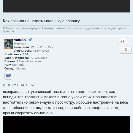
Как правильно надуть маленькую собачку
Я Москаль и этим горжусь! Никогда раньше об этом не задумывался, но видно время
пришло.
volk0001
Ответи
Новичок
Репутация:
223 (+250/−27)
0
Лояльность:
42 (+44/−2)
Сообщения:
144
Зарегистрирован:
07.01.2014
С нами:
12 лет 6 месяцев
Имя:
василий
Откуда:
Москва
Отправить личное сообщение
#6
03.02.2014, 18:14
возвращаясь к украинской тематике, кто еще не смотрел, как
венидиктов троллит и макает в говно украинских жорналистоф --
настоятельно рекомендую к просмотру, хорошее настроение на весь
день обеспечено. видео длинное, но я себе на телефон скачал,
время скоротать самое оно.