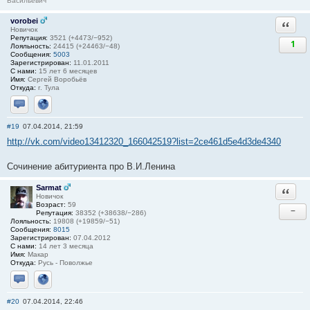
Васильевич
vorobei
Ответи
Новичок
Репутация:
3521 (+4473/−952)
1
Лояльность:
24415 (+24463/−48)
Сообщения:
5003
Зарегистрирован:
11.01.2011
С нами:
15 лет 6 месяцев
Имя:
Сергей Воробьёв
Откуда:
г. Тула
Отправить личное сообщение
Сайт
#19
07.04.2014, 21:59
http://vk.com/video13412320_166042519?list=2ce461d5e4d3de4340
Сочинение абитуриента про В.И.Ленина
Sarmat
Ответи
Новичок
Возраст:
59
−
Репутация:
38352 (+38638/−286)
Лояльность:
19808 (+19859/−51)
Сообщения:
8015
Зарегистрирован:
07.04.2012
С нами:
14 лет 3 месяца
Имя:
Макар
Откуда:
Русь - Поволжье
Отправить личное сообщение
Сайт
#20
07.04.2014, 22:46