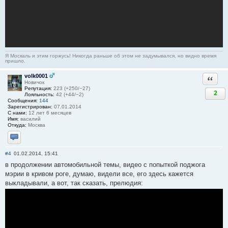
Я Москаль и этим горжусь! Никогда раньше об этом не задумывался, но видно время
пришло.
volk0001
Ответи
Новичок
Репутация:
223 (+250/−27)
2
Лояльность:
42 (+44/−2)
Сообщения:
144
Зарегистрирован:
07.01.2014
С нами:
12 лет 6 месяцев
Имя:
василий
Откуда:
Москва
Отправить личное сообщение
#4
01.02.2014, 15:41
в продолжении автомобильной темы, видео с попыткой поджога
мэрии в кривом роге, думаю, видели все, его здесь кажется
выкладывали, а вот, так сказать, прелюдия: