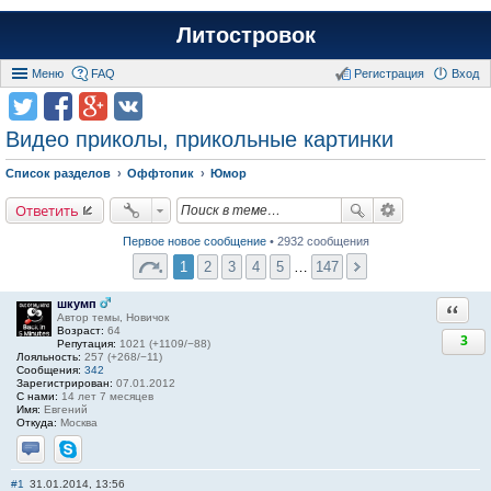
Литостровок
Меню
FAQ
Регистрация
Вход
Видео приколы, прикольные картинки
Список разделов
Оффтопик
Юмор
Ответить
Первое новое сообщение
• 2932 сообщения
1
2
3
4
5
…
147
шкумп
Ответи
Автор темы, Новичок
Возраст:
64
3
Репутация:
1021 (+1109/−88)
Лояльность:
257 (+268/−11)
Сообщения:
342
Зарегистрирован:
07.01.2012
С нами:
14 лет 7 месяцев
Имя:
Евгений
Откуда:
Москва
Отправить личное сообщение
Skype
#1
31.01.2014, 13:56