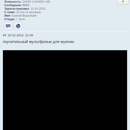
2
Лояльность:
24415 (+24463/−48)
Сообщения:
5003
Зарегистрирован:
11.01.2011
С нами:
15 лет 6 месяцев
Имя:
Сергей Воробьёв
Откуда:
г. Тула
Отправить личное сообщение
Сайт
#9
20.02.2014, 22:49
поучитильный мультфильм для мужчин