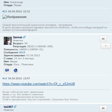
Имя:
Александр
Откуда:
Пермь
#13
04.04.2014, 12:12
Самый простительный недостаток человека - легковерие.
В деле распространения здравых мыслей не обойтись, чтобы кто-нибудь паскудой не
назвал (c) Салтыков-Щедрин
Sarmat
Ответи
Новичок
Возраст:
59
−
Репутация:
38352 (+38638/−286)
Лояльность:
19808 (+19859/−51)
Сообщения:
8015
Зарегистрирован:
07.04.2012
С нами:
14 лет 3 месяца
Имя:
Макар
Откуда:
Русь - Поволжье
Отправить личное сообщение
Сайт
#14
04.04.2014, 13:07
https://www.youtube.com/watch?v=QI_c_s5JmU8
Когда тебя встречают уваженьем,
Уважь и ты, без всякого сомненья.
Когда тебя презрением встречают,
Ответь презреньем, быстро отрезвляет. (Хушхаль-Хан Хатак.)
tia1957
Ответи
Новичок