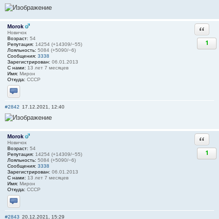
Morok
Ответи
Новичок
Возраст:
54
1
Репутация:
14254 (+14309/−55)
Лояльность:
5084 (+5090/−6)
Сообщения:
3338
Зарегистрирован:
06.01.2013
С нами:
13 лет 7 месяцев
Имя:
Мирон
Откуда:
СССР
Отправить личное сообщение
#2842
17.12.2021, 12:40
Morok
Ответи
Новичок
Возраст:
54
1
Репутация:
14254 (+14309/−55)
Лояльность:
5084 (+5090/−6)
Сообщения:
3338
Зарегистрирован:
06.01.2013
С нами:
13 лет 7 месяцев
Имя:
Мирон
Откуда:
СССР
Отправить личное сообщение
#2843
20.12.2021, 15:29