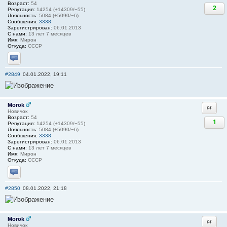
Возраст:
54
2
Репутация:
14254 (+14309/−55)
Лояльность:
5084 (+5090/−6)
Сообщения:
3338
Зарегистрирован:
06.01.2013
С нами:
13 лет 7 месяцев
Имя:
Мирон
Откуда:
СССР
Отправить личное сообщение
#2849
04.01.2022, 19:11
Morok
Ответи
Новичок
Возраст:
54
1
Репутация:
14254 (+14309/−55)
Лояльность:
5084 (+5090/−6)
Сообщения:
3338
Зарегистрирован:
06.01.2013
С нами:
13 лет 7 месяцев
Имя:
Мирон
Откуда:
СССР
Отправить личное сообщение
#2850
08.01.2022, 21:18
Morok
Ответи
Новичок