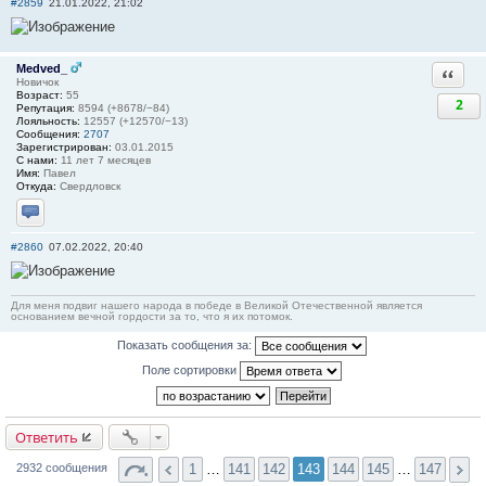
#2859
21.01.2022, 21:02
Medved_
Ответи
Новичок
Возраст:
55
2
Репутация:
8594 (+8678/−84)
Лояльность:
12557 (+12570/−13)
Сообщения:
2707
Зарегистрирован:
03.01.2015
С нами:
11 лет 7 месяцев
Имя:
Павел
Откуда:
Свердловск
Отправить личное сообщение
#2860
07.02.2022, 20:40
Для меня подвиг нашего народа в победе в Великой Отечественной является
основанием вечной гордости за то, что я их потомок.
Показать сообщения за:
Поле сортировки
Ответить
1
…
141
142
143
144
145
…
147
2932 сообщения