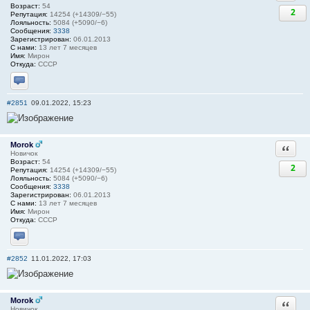
Возраст:
54
2
Репутация:
14254 (+14309/−55)
Лояльность:
5084 (+5090/−6)
Сообщения:
3338
Зарегистрирован:
06.01.2013
С нами:
13 лет 7 месяцев
Имя:
Мирон
Откуда:
СССР
Отправить личное сообщение
#2851
09.01.2022, 15:23
Morok
Ответи
Новичок
Возраст:
54
2
Репутация:
14254 (+14309/−55)
Лояльность:
5084 (+5090/−6)
Сообщения:
3338
Зарегистрирован:
06.01.2013
С нами:
13 лет 7 месяцев
Имя:
Мирон
Откуда:
СССР
Отправить личное сообщение
#2852
11.01.2022, 17:03
Morok
Ответи
Новичок