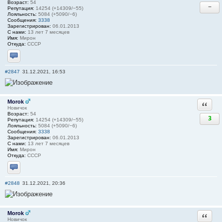
Возраст:
54
−
Репутация:
14254 (+14309/−55)
Лояльность:
5084 (+5090/−6)
Сообщения:
3338
Зарегистрирован:
06.01.2013
С нами:
13 лет 7 месяцев
Имя:
Мирон
Откуда:
СССР
Отправить личное сообщение
#2847
31.12.2021, 16:53
Morok
Ответи
Новичок
Возраст:
54
3
Репутация:
14254 (+14309/−55)
Лояльность:
5084 (+5090/−6)
Сообщения:
3338
Зарегистрирован:
06.01.2013
С нами:
13 лет 7 месяцев
Имя:
Мирон
Откуда:
СССР
Отправить личное сообщение
#2848
31.12.2021, 20:36
Morok
Ответи
Новичок