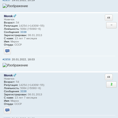
#2857
19.01.2022, 20:29
Morok
Ответи
Новичок
Возраст:
54
−
Репутация:
14254 (+14309/−55)
Лояльность:
5084 (+5090/−6)
Сообщения:
3338
Зарегистрирован:
06.01.2013
С нами:
13 лет 7 месяцев
Имя:
Мирон
Откуда:
СССР
Отправить личное сообщение
#2858
20.01.2022, 18:03
Morok
Ответи
Новичок
Возраст:
54
2
Репутация:
14254 (+14309/−55)
Лояльность:
5084 (+5090/−6)
Сообщения:
3338
Зарегистрирован:
06.01.2013
С нами:
13 лет 7 месяцев
Имя:
Мирон
Откуда:
СССР
Отправить личное сообщение