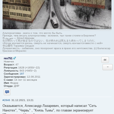
Альтернативка - книга о том, что могло бы быть.
Прежде, чем писать альтернативку - вспомни, чьи танки стояли в Берлине?
Я-شوروی — šûravî-Шурави
生が終わって死が始まるのではない。生が終われば死もまた終わってしまうのだ。
«Когда кончается жизнь, смерть не начинается, смерть кончается вместе с ней»
寺山修司 Тэраяма Сюудзи
Лучшая месть - забвение, оно похоронит врага в прахе его ничтожества. (с) Бальтасар
Грасиан-и-Моралес
rex751
Ответи
Новичок
Возраст:
47
−
Репутация:
1628 (+1650/−22)
Лояльность:
943 (+945/−2)
Сообщения:
187
Зарегистрирован:
12.08.2011
С нами:
14 лет 11 месяцев
Имя:
Федор
Откуда:
ДНР
Отправить личное сообщение
#2846
31.12.2021, 13:21
Оказывается, Александр Лазаревич, который написал "Сеть
Нанотех", "Червь" , "Князь Тьмы", по главам экранизирует