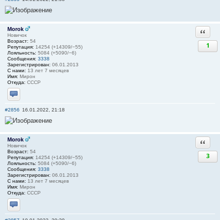
Morok
Ответи
Новичок
Возраст:
54
1
Репутация:
14254 (+14309/−55)
Лояльность:
5084 (+5090/−6)
Сообщения:
3338
Зарегистрирован:
06.01.2013
С нами:
13 лет 7 месяцев
Имя:
Мирон
Откуда:
СССР
Отправить личное сообщение
#2856
16.01.2022, 21:18
Morok
Ответи
Новичок
Возраст:
54
3
Репутация:
14254 (+14309/−55)
Лояльность:
5084 (+5090/−6)
Сообщения:
3338
Зарегистрирован:
06.01.2013
С нами:
13 лет 7 месяцев
Имя:
Мирон
Откуда:
СССР
Отправить личное сообщение