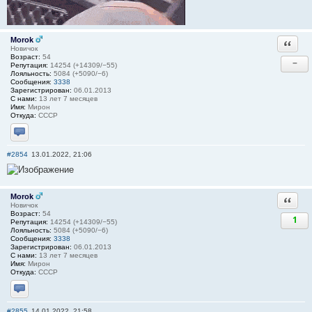
Morok
Ответи
Новичок
Возраст:
54
−
Репутация:
14254 (+14309/−55)
Лояльность:
5084 (+5090/−6)
Сообщения:
3338
Зарегистрирован:
06.01.2013
С нами:
13 лет 7 месяцев
Имя:
Мирон
Откуда:
СССР
Отправить личное сообщение
#2854
13.01.2022, 21:06
Morok
Ответи
Новичок
Возраст:
54
1
Репутация:
14254 (+14309/−55)
Лояльность:
5084 (+5090/−6)
Сообщения:
3338
Зарегистрирован:
06.01.2013
С нами:
13 лет 7 месяцев
Имя:
Мирон
Откуда:
СССР
Отправить личное сообщение
#2855
14.01.2022, 21:58