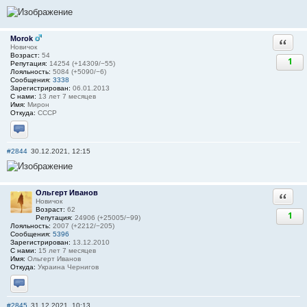
Morok
Ответи
Новичок
Возраст:
54
1
Репутация:
14254 (+14309/−55)
Лояльность:
5084 (+5090/−6)
Сообщения:
3338
Зарегистрирован:
06.01.2013
С нами:
13 лет 7 месяцев
Имя:
Мирон
Откуда:
СССР
Отправить личное сообщение
#2844
30.12.2021, 12:15
Ольгерт Иванов
Ответи
Новичок
Возраст:
62
1
Репутация:
24906 (+25005/−99)
Лояльность:
2007 (+2212/−205)
Сообщения:
5396
Зарегистрирован:
13.12.2010
С нами:
15 лет 7 месяцев
Имя:
Ольгерт Иванов
Откуда:
Украина Чернигов
Отправить личное сообщение
#2845
31.12.2021, 10:13