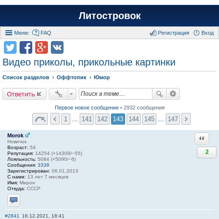
Литостровок
Меню
FAQ
Регистрация
Вход
Видео приколы, прикольные картинки
Список разделов
Оффтопик
Юмор
Ответить
Первое новое сообщение
• 2932 сообщения
1
…
141
142
143
144
145
…
147
Morok
Ответи
Новичок
Возраст:
54
2
Репутация:
14254 (+14309/−55)
Лояльность:
5084 (+5090/−6)
Сообщения:
3338
Зарегистрирован:
06.01.2013
С нами:
13 лет 7 месяцев
Имя:
Мирон
Откуда:
СССР
Отправить личное сообщение
#2841
16.12.2021, 18:41