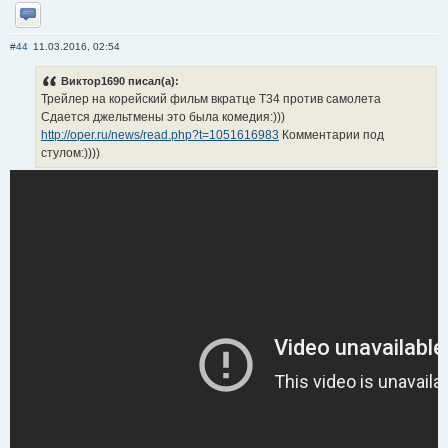
Отправить личное сообщение
#44
11.03.2016, 02:54
Виктор1690 писал(а):
Трейлер на корейский фильм вкратце Т34 против самолета
Сдается джельтмены это была комедия:)))
http://oper.ru/news/read.php?t=1051616983
Комментарии под
стулом:))))