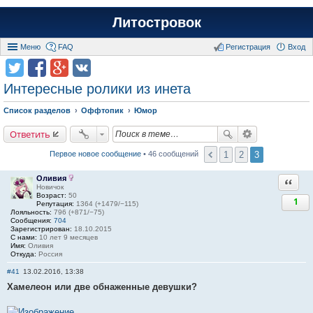
Литостровок
Меню
FAQ
Регистрация
Вход
Интересныe ролики из инета
Список разделов
Оффтопик
Юмор
Ответить
1
2
3
Первое новое сообщение
• 46 сообщений
Оливия
Ответи
Новичок
Возраст:
50
1
Репутация:
1364 (+1479/−115)
Лояльность:
796 (+871/−75)
Сообщения:
704
Зарегистрирован:
18.10.2015
С нами:
10 лет 9 месяцев
Имя:
Оливия
Откуда:
Россия
#41
13.02.2016, 13:38
Хамелеон или две обнаженные девушки?