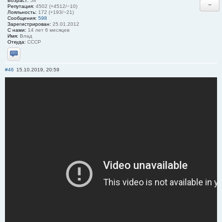
Возраст:
58
−
Репутация:
4502 (+4512/−10)
Лояльность:
172 (+193/−21)
Сообщения:
598
Зарегистрирован:
25.01.2012
С нами:
14 лет 6 месяцев
Имя:
Влад
Откуда:
СССР
Отправить личное сообщение
#46
15.10.2019, 20:59