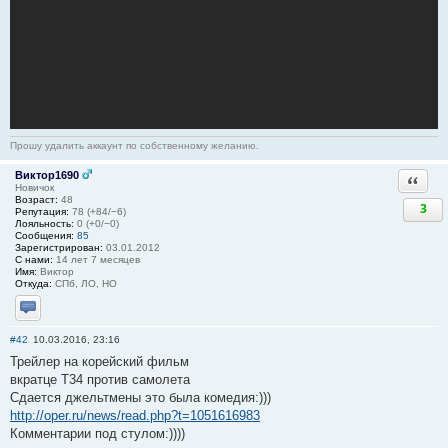
Прошу удалить аккаунт по собственному желанию.
Виктор1690
Ответи
Новичок
Возраст:
48
3
Репутация:
78 (+84/−6)
Лояльность:
0 (+0/−0)
Сообщения:
85
Зарегистрирован:
03.01.2012
С нами:
14 лет 7 месяцев
Имя:
Виктор
Откуда:
СПб, ЛО, НО
Отправить личное сообщение
#42
10.03.2016, 23:16
Трейлер на корейский фильм
вкратце Т34 против самолета
Сдается джельтмены это была комедия:)))
http://oper.ru/news/read.php?t=1051616983
Комментарии под стулом:))))