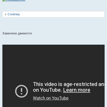
Спойлер
Хамелеон движется