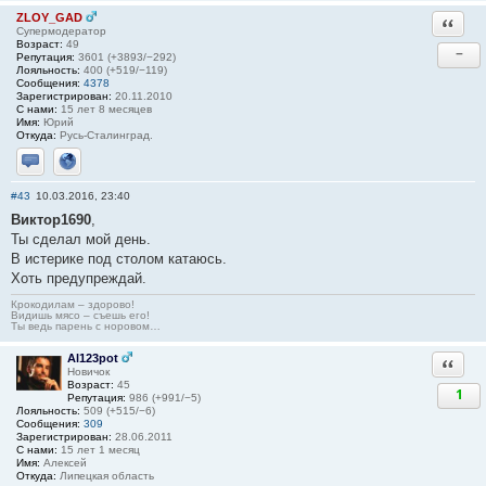
ZLOY_GAD
Ответи
Супермодератор
Возраст:
49
−
Репутация:
3601 (+3893/−292)
Лояльность:
400 (+519/−119)
Сообщения:
4378
Зарегистрирован:
20.11.2010
С нами:
15 лет 8 месяцев
Имя:
Юрий
Откуда:
Русь-Сталинград.
Отправить личное сообщение
Сайт
#43
10.03.2016, 23:40
Виктор1690
,
Ты сделал мой день.
В истерике под столом катаюсь.
Хоть предупреждай.
Крокодилам – здорово!
Видишь мясо – съешь его!
Ты ведь парень с норовом…
Al123pot
Ответи
Новичок
Возраст:
45
1
Репутация:
986 (+991/−5)
Лояльность:
509 (+515/−6)
Сообщения:
309
Зарегистрирован:
28.06.2011
С нами:
15 лет 1 месяц
Имя:
Алексей
Откуда:
Липецкая область