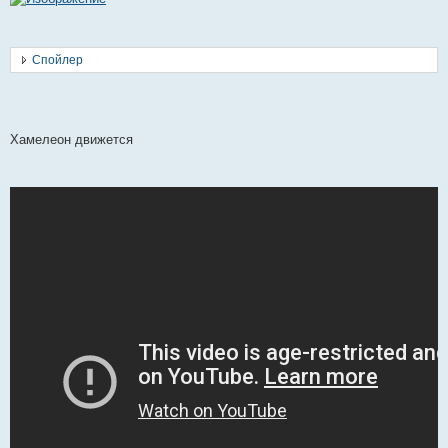
Спойлер
Хамелеон движется