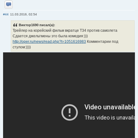
Отправить личное сообщение
#44
11.03.2016, 02:54
Виктор1690 писал(а):
Трейлер на корейский фильм вкратце Т34 против самолета
Сдается джельтмены это была комедия:)))
http://oper.ru/news/read.php?t=1051616983
Комментарии под
стулом:))))