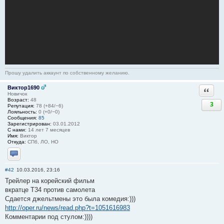
Прошу удалить аккаунт по собственному желанию.
Виктор1690
Ответи
Новичок
Возраст:
48
3
Репутация:
78 (+84/−6)
Лояльность:
0 (+0/−0)
Сообщения:
85
Зарегистрирован:
03.01.2012
С нами:
14 лет 7 месяцев
Имя:
Виктор
Откуда:
СПб, ЛО, НО
Отправить личное сообщение
#42
10.03.2016, 23:16
Трейлер на корейский фильм
вкратце Т34 против самолета
Сдается джельтмены это была комедия:)))
http://oper.ru/news/read.php?t=1051616983
Комментарии под стулом:))))