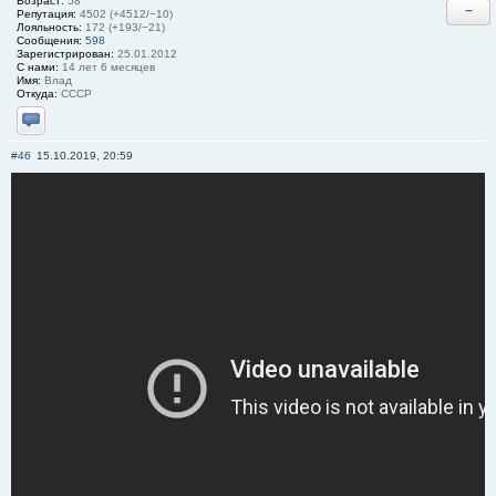
Возраст:
58
−
Репутация:
4502 (+4512/−10)
Лояльность:
172 (+193/−21)
Сообщения:
598
Зарегистрирован:
25.01.2012
С нами:
14 лет 6 месяцев
Имя:
Влад
Откуда:
СССР
Отправить личное сообщение
#46
15.10.2019, 20:59