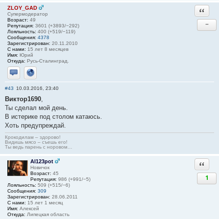
ZLOY_GAD
Ответи
Супермодератор
Возраст:
49
−
Репутация:
3601 (+3893/−292)
Лояльность:
400 (+519/−119)
Сообщения:
4378
Зарегистрирован:
20.11.2010
С нами:
15 лет 8 месяцев
Имя:
Юрий
Откуда:
Русь-Сталинград.
Отправить личное сообщение
Сайт
#43
10.03.2016, 23:40
Виктор1690
,
Ты сделал мой день.
В истерике под столом катаюсь.
Хоть предупреждай.
Крокодилам – здорово!
Видишь мясо – съешь его!
Ты ведь парень с норовом…
Al123pot
Ответи
Новичок
Возраст:
45
1
Репутация:
986 (+991/−5)
Лояльность:
509 (+515/−6)
Сообщения:
309
Зарегистрирован:
28.06.2011
С нами:
15 лет 1 месяц
Имя:
Алексей
Откуда:
Липецкая область