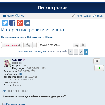
Литостровок
Меню
FAQ
Регистрация
Вход
Интересныe ролики из инета
Список разделов
Оффтопик
Юмор
Ответить
1
2
3
Первое новое сообщение
• 46 сообщений
Оливия
Ответи
Новичок
Возраст:
50
1
Репутация:
1364 (+1479/−115)
Лояльность:
796 (+871/−75)
Сообщения:
704
Зарегистрирован:
18.10.2015
С нами:
10 лет 9 месяцев
Имя:
Оливия
Откуда:
Россия
#41
13.02.2016, 13:38
Хамелеон или две обнаженные девушки?