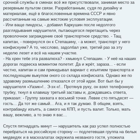
срочной службы в сменах всё же присутствовали, занимая место за
резервным пультом связи. Разработанным, судя по дизайну и
материалам, ещё в благословенные времена СССР и явно
рассчитанным на самые жестокие условия эксплуатации.
- Или ваще пиндосы, - добавил Каркушин после недолгого
разглядывания нарушителя, пытающегося перетащить через
проволочное заграждение своё транспортное средство. - Тащ
капитан, - повернулся он к Степашину, - а может, транспорт у него
конфискуем? А то, чесслово, задолбал уже, третий раз за эту
неделю лезет и всё на нашем участке.
- На хрен тебе эта развалюха? - хмыкнул Степашин. - У неё на наших
дорогах подвеска моментом полетит. Да и жрёт, зараза... - если
честно, капитан и сам прикидывал вариант с изъятием транспорта и
последующим выкупом оного со склада конфиската. Однако же по
здравому размышлению отказался от этой идеи. Вот был бы у
нарушителя «Уазик»!.. Э-эх-х!.. Протянув руку, он взял телефонную
трубку, ткнул в клавишу третьей заставы и, дождавшись ответа,
приказал: - Группу захвата к восьмой точке. Левее сто пятьдесят —
гость... Да тот же самый... Ага, и я так думаю. В общем, взять,
контрабанду изъять, а самого на КПП, и пусть валит. Только, мать
вашу, вежливо, а то знаю я вас...
Спустя пятнадцать минут — нарушитель как раз успел полностью
перебраться на российскую сторону — подлетевшая группа на белых
медведях и в маскхалатах окружила незваного гостя, уложила