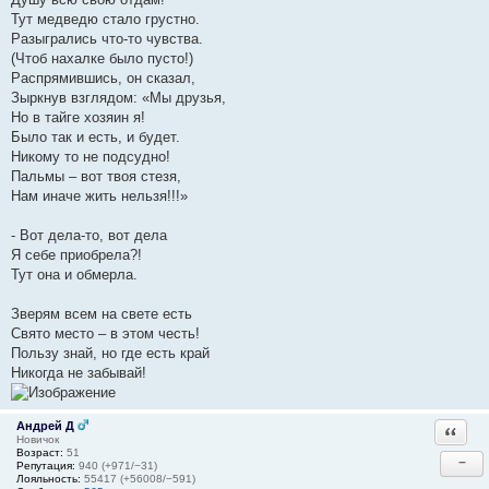
Тут медведю стало грустно.
Разыгрались что-то чувства.
(Чтоб нахалке было пусто!)
Распрямившись, он сказал,
Зыркнув взглядом: «Мы друзья,
Но в тайге хозяин я!
Было так и есть, и будет.
Никому то не подсудно!
Пальмы – вот твоя стезя,
Нам иначе жить нельзя!!!»
- Вот дела-то, вот дела
Я себе приобрела?!
Тут она и обмерла.
Зверям всем на свете есть
Свято место – в этом честь!
Пользу знай, но где есть край
Никогда не забывай!
Андрей Д
Ответи
Новичок
Возраст:
51
−
Репутация:
940 (+971/−31)
Лояльность:
55417 (+56008/−591)