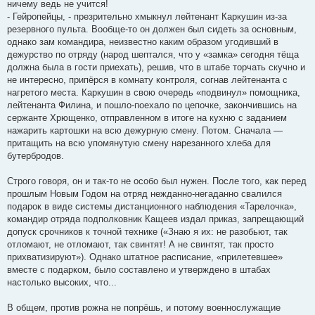
ничему ведь не учится!
- Гейропейцы, - презрительно хмыкнул лейтенант Каркушин из-за
резервного пульта. Вообще-то он должен был сидеть за основным,
однако зам командира, неизвестно каким образом угодивший в
дежурство по отряду (народ шептался, что у «замка» сегодня тёща
должна была в гости приехать), решив, что в штабе торчать скучно и
не интересно, припёрся в комнату контроля, согнав лейтенанта с
нагретого места. Каркушин в свою очередь «подвинул» помощника,
лейтенанта Филина, и пошло-поехало по цепочке, закончившись на
сержанте Хрющенко, отправленном в итоге на кухню с заданием
нажарить картошки на всю дежурную смену. Потом. Сначала —
притащить на всю упомянутую смену нарезанного хлеба для
бутербродов.
Строго говоря, он и так-то не особо был нужен. После того, как перед
прошлым Новым Годом на отряд нежданно-негаданно свалился
подарок в виде системы дистанционного наблюдения «Тарелочка»,
командир отряда подполковник Кащеев издал приказ, запрещающий
допуск срочников к точной технике («Знаю я их: не разобьют, так
отломают, не отломают, так свинтят! А не свинтят, так просто
прихватизируют»). Однако штатное расписание, «прилетевшее»
вместе с подарком, было составлено и утверждено в штабах
настолько высоких, что...
В общем, против рожна не попрёшь, и потому военнослужащие