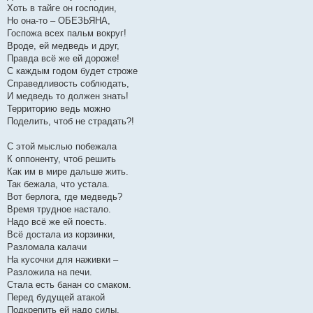
Хоть в тайге он господин,
Но она-то – ОБЕЗЬЯНА,
Госпожа всех пальм вокруг!
Вроде, ей медведь и друг,
Правда всё же ей дороже!
С каждым годом будет строже
Справедливость соблюдать,
И медведь то должен знать!
Территорию ведь можно
Поделить, чтоб не страдать?!
С этой мыслью побежала
К оппоненту, чтоб решить
Как им в мире дальше жить.
Так бежала, что устала.
Вот берлога, где медведь?
Время трудное настало.
Надо всё же ей поесть.
Всё достала из корзинки,
Разломала калачи
На кусочки для наживки –
Разложила на печи.
Стала есть банан со смаком.
Перед будущей атакой
Подкрепить ей надо силы,