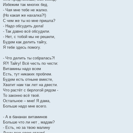
Избежим так многих бед.
- Чая мне тебе не жалко.
(Но какая же нахалка?!)
С чем же ты ко мне пришла?
- Надо обсудить дела!
- Так давно всё обсудили.
- Нет, с тобой мы не решили,
Будем как делить тайгу,
Я тебе здесь помогу.
- Что делить ты собралась?!
Я?! Тайгу! Всё честь по чести:
Витамины надо всем
Есть, тут никаких проблем.
Будем есть отныне вместе,
Хватит нам так лет на двести.
Что растёт с берлогой рядом -
То законно всё твоё.
Остальное – мне! Я дама,
Больше надо мне всего.
- А в бананах витаминов
Больше что ли нет , мадам?
- Есть, но за твою малину
Душу всю свою отдам!