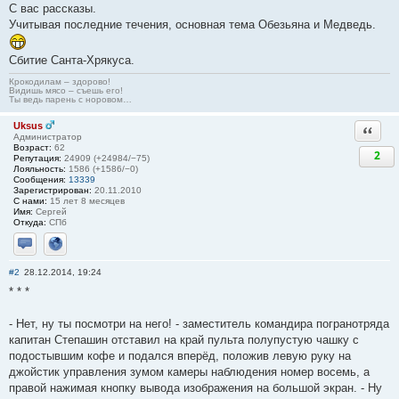
С вас рассказы.
Учитывая последние течения, основная тема Обезьяна и Медведь.
Сбитие Санта-Хрякуса.
Крокодилам – здорово!
Видишь мясо – съешь его!
Ты ведь парень с норовом…
Uksus
Ответи
Администратор
Возраст:
62
2
Репутация:
24909 (+24984/−75)
Лояльность:
1586 (+1586/−0)
Сообщения:
13339
Зарегистрирован:
20.11.2010
С нами:
15 лет 8 месяцев
Имя:
Сергей
Откуда:
СПб
Отправить личное сообщение
Сайт
#2
28.12.2014, 19:24
* * *
- Нет, ну ты посмотри на него! - заместитель командира погранотряда
капитан Степашин отставил на край пульта полупустую чашку с
подостывшим кофе и подался вперёд, положив левую руку на
джойстик управления зумом камеры наблюдения номер восемь, а
правой нажимая кнопку вывода изображения на большой экран. - Ну