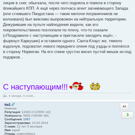
лицом в снег, обыскала, после чего подняла и повела в сторону
ближайшего КПП. А ещё через полчаса агент загнивающего Запада
(или сгнившего Пиндостана — такие мелочи пограничников не
волновали) был вежливо выпровожен на нейтральную территорию.
Дежурившие на пульте наблюдения видели, как его
покровительственно похлопали по плечу, что-то сказали
(«Поздравили с наступающим и пригласили заходить ещё», -
фыркнул Каркушин) и оставили одного. Санта-Клаус же, тяжело
вздохнув, подхватил левого переднего оленя под уздцы и поплёлся
в сторону Норвегии. На его спине грустно висел пустой мешок из-под
подарков...
С наступающим!!!
Да, я зануда, я знаю...
ttx1
Ответи
Новичок
Репутация:
12463 (+12505/−42)
3
Лояльность:
5952 (+6038/−86)
Сообщения:
1667
Зарегистрирован:
14.02.2014
С нами:
12 лет 5 месяцев
Имя:
юрий
Откуда:
новосибирск