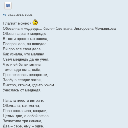
Отправить личное сообщение
#3
28.12.2014, 19:31
Плагиат можно?
Обезьяна и медведь... басня- Светлана Викторовна Мельникова
Обезьяна раз к медведю
В гости просто так зашла,
Поспрошала, он поведал
Ей про все свои дела.
Как узнала, что малину
Съел медведь да не учёл,
Что и ей бы витамины
Тоже надо есть, осёл,
Прослезилась ненароком,
Злобу в сердце затая,
Быстро, скоком, где-то боком
Унеслась от медведя.
Начала плести интриги,
Оболгала, как могла,
План составила, ковриги,
Целых две, с собой взяла.
Захватила три банана,
Два – себе, ему – один.