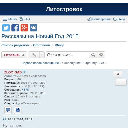
Литостровок
Меню
FAQ
Регистрация
Вход
Рассказы на Новый Год 2015
Список разделов
Оффтопик
Юмор
Ответить
Первое новое сообщение
• 4 сообщения • Страница 1 из 1
ZLOY_GAD
Ответи
Автор темы, Супермодератор
Возраст:
49
−
Репутация:
3601 (+3893/−292)
Лояльность:
400 (+519/−119)
Сообщения:
4378
Зарегистрирован:
20.11.2010
С нами:
15 лет 8 месяцев
Имя:
Юрий
Откуда:
Русь-Сталинград.
Отправить личное сообщение
Сайт
#1
28.12.2014, 19:19
Ну начнём.