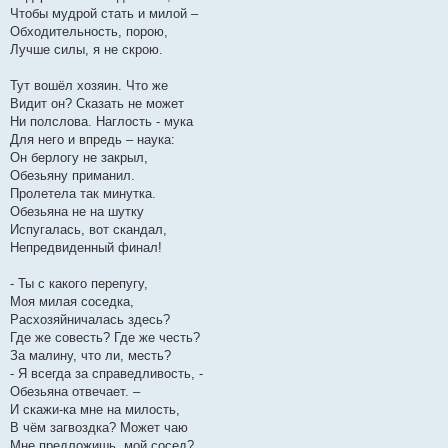
Чтобы мудрой стать и милой –
Обходительность, порою,
Лучше силы, я не скрою.
Тут вошёл хозяин. Что же
Видит он? Сказать не может
Ни полслова. Наглость - мука
Для него и впредь – наука:
Он берлогу не закрыл,
Обезьяну приманил.
Пролетела так минутка.
Обезьяна не на шутку
Испугалась, вот скандал,
Непредвиденный финал!
- Ты с какого перепугу,
Моя милая соседка,
Расхозяйничалась здесь?
Где же совесть? Где же честь?
За малину, что ли, месть?
- Я всегда за справедливость, -
Обезьяна отвечает. –
И скажи-ка мне на милость,
В чём загвоздка? Может чаю
Мне предложишь, мой сосед?