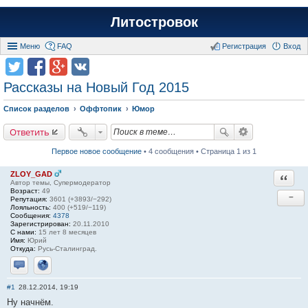
Литостровок
Меню
FAQ
Регистрация
Вход
Рассказы на Новый Год 2015
Список разделов
Оффтопик
Юмор
Ответить
Первое новое сообщение
• 4 сообщения • Страница 1 из 1
ZLOY_GAD
Ответи
Автор темы, Супермодератор
Возраст:
49
−
Репутация:
3601 (+3893/−292)
Лояльность:
400 (+519/−119)
Сообщения:
4378
Зарегистрирован:
20.11.2010
С нами:
15 лет 8 месяцев
Имя:
Юрий
Откуда:
Русь-Сталинград.
Отправить личное сообщение
Сайт
#1
28.12.2014, 19:19
Ну начнём.