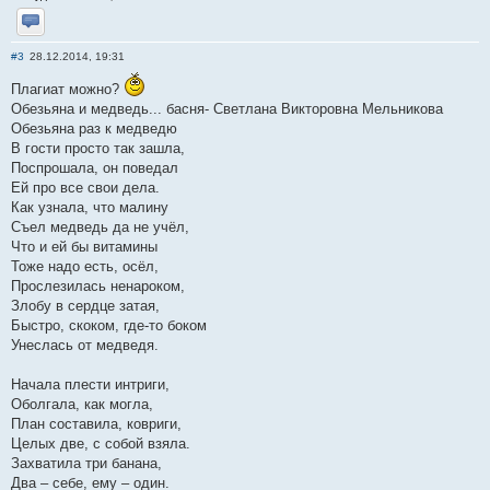
Отправить личное сообщение
#3
28.12.2014, 19:31
Плагиат можно?
Обезьяна и медведь... басня- Светлана Викторовна Мельникова
Обезьяна раз к медведю
В гости просто так зашла,
Поспрошала, он поведал
Ей про все свои дела.
Как узнала, что малину
Съел медведь да не учёл,
Что и ей бы витамины
Тоже надо есть, осёл,
Прослезилась ненароком,
Злобу в сердце затая,
Быстро, скоком, где-то боком
Унеслась от медведя.
Начала плести интриги,
Оболгала, как могла,
План составила, ковриги,
Целых две, с собой взяла.
Захватила три банана,
Два – себе, ему – один.