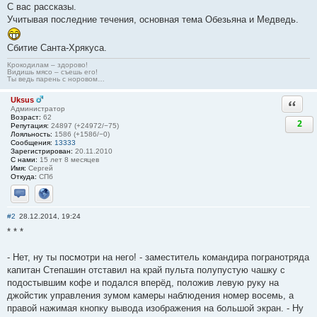
С вас рассказы.
Учитывая последние течения, основная тема Обезьяна и Медведь.
Сбитие Санта-Хрякуса.
Крокодилам – здорово!
Видишь мясо – съешь его!
Ты ведь парень с норовом…
Uksus
Ответи
Администратор
Возраст:
62
2
Репутация:
24897 (+24972/−75)
Лояльность:
1586 (+1586/−0)
Сообщения:
13333
Зарегистрирован:
20.11.2010
С нами:
15 лет 8 месяцев
Имя:
Сергей
Откуда:
СПб
Отправить личное сообщение
Сайт
#2
28.12.2014, 19:24
* * *
- Нет, ну ты посмотри на него! - заместитель командира погранотряда
капитан Степашин отставил на край пульта полупустую чашку с
подостывшим кофе и подался вперёд, положив левую руку на
джойстик управления зумом камеры наблюдения номер восемь, а
правой нажимая кнопку вывода изображения на большой экран. - Ну