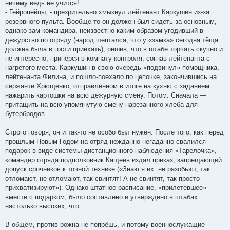
ничему ведь не учится!
- Гейропейцы, - презрительно хмыкнул лейтенант Каркушин из-за
резервного пульта. Вообще-то он должен был сидеть за основным,
однако зам командира, неизвестно каким образом угодивший в
дежурство по отряду (народ шептался, что у «замка» сегодня тёща
должна была в гости приехать), решив, что в штабе торчать скучно и
не интересно, припёрся в комнату контроля, согнав лейтенанта с
нагретого места. Каркушин в свою очередь «подвинул» помощника,
лейтенанта Филина, и пошло-поехало по цепочке, закончившись на
сержанте Хрющенко, отправленном в итоге на кухню с заданием
нажарить картошки на всю дежурную смену. Потом. Сначала —
притащить на всю упомянутую смену нарезанного хлеба для
бутербродов.
Строго говоря, он и так-то не особо был нужен. После того, как перед
прошлым Новым Годом на отряд нежданно-негаданно свалился
подарок в виде системы дистанционного наблюдения «Тарелочка»,
командир отряда подполковник Кащеев издал приказ, запрещающий
допуск срочников к точной технике («Знаю я их: не разобьют, так
отломают, не отломают, так свинтят! А не свинтят, так просто
прихватизируют»). Однако штатное расписание, «прилетевшее»
вместе с подарком, было составлено и утверждено в штабах
настолько высоких, что...
В общем, против рожна не попрёшь, и потому военнослужащие