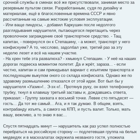
срочной службы в сменах всё же присутствовали, занимая место за
резервным пультом связи. Разработанным, судя по дизайну и
материалам, ещё в благословенные времена СССР и явно
рассчитанным на самые жестокие условия эксплуатации.
- Или ваще пиндосы, - добавил Каркушин после недолгого
разглядывания нарушителя, пытающегося перетащить через
проволочное заграждение своё транспортное средство. - Тащ
капитан, - повернулся он к Степашину, - а может, транспорт у него
конфискуем? А то, чесслово, задолбал уже, третий раз за эту
неделю лезет и всё на нашем участке.
- На хрен тебе эта развалюха? - хмыкнул Степашин. - У неё на наших
дорогах подвеска моментом полетит. Да и жрёт, зараза... - если
честно, капитан и сам прикидывал вариант с изъятием транспорта и
последующим выкупом оного со склада конфиската. Однако же по
здравому размышлению отказался от этой идеи. Вот был бы у
нарушителя «Уазик»!.. Э-эх-х!.. Протянув руку, он взял телефонную
трубку, ткнул в клавишу третьей заставы и, дождавшись ответа,
приказал: - Группу захвата к восьмой точке. Левее сто пятьдесят —
гость... Да тот же самый... Ага, и я так думаю. В общем, взять,
контрабанду изъять, а самого на КПП, и пусть валит. Только, мать
вашу, вежливо, а то знаю я вас...
Спустя пятнадцать минут — нарушитель как раз успел полностью
перебраться на российскую сторону — подлетевшая группа на белых
медведях и в маскхалатах окружила незваного гостя, уложила