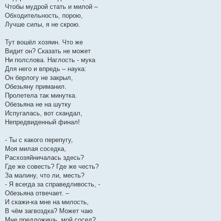
Чтобы мудрой стать и милой –
Обходительность, порою,
Лучше силы, я не скрою.
Тут вошёл хозяин. Что же
Видит он? Сказать не может
Ни полслова. Наглость - мука
Для него и впредь – наука:
Он берлогу не закрыл,
Обезьяну приманил.
Пролетела так минутка.
Обезьяна не на шутку
Испугалась, вот скандал,
Непредвиденный финал!
- Ты с какого перепугу,
Моя милая соседка,
Расхозяйничалась здесь?
Где же совесть? Где же честь?
За малину, что ли, месть?
- Я всегда за справедливость, -
Обезьяна отвечает. –
И скажи-ка мне на милость,
В чём загвоздка? Может чаю
Мне предложишь, мой сосед?