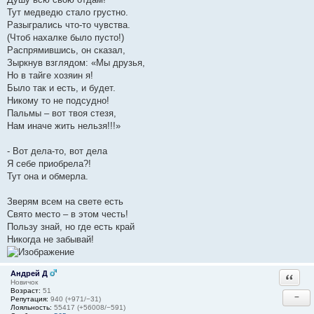
Тут медведю стало грустно.
Разыгрались что-то чувства.
(Чтоб нахалке было пусто!)
Распрямившись, он сказал,
Зыркнув взглядом: «Мы друзья,
Но в тайге хозяин я!
Было так и есть, и будет.
Никому то не подсудно!
Пальмы – вот твоя стезя,
Нам иначе жить нельзя!!!»
- Вот дела-то, вот дела
Я себе приобрела?!
Тут она и обмерла.
Зверям всем на свете есть
Свято место – в этом честь!
Пользу знай, но где есть край
Никогда не забывай!
Андрей Д
Ответи
Новичок
Возраст:
51
−
Репутация:
940 (+971/−31)
Лояльность:
55417 (+56008/−591)