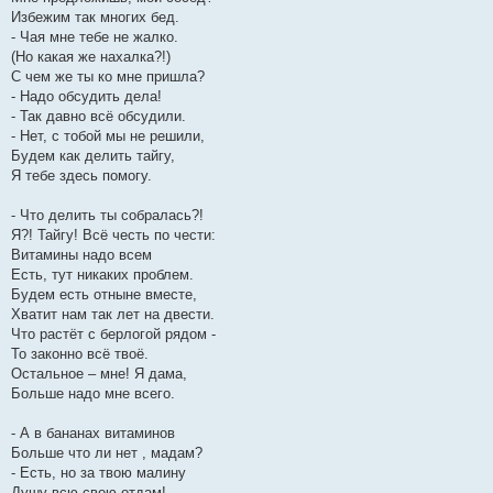
Избежим так многих бед.
- Чая мне тебе не жалко.
(Но какая же нахалка?!)
С чем же ты ко мне пришла?
- Надо обсудить дела!
- Так давно всё обсудили.
- Нет, с тобой мы не решили,
Будем как делить тайгу,
Я тебе здесь помогу.
- Что делить ты собралась?!
Я?! Тайгу! Всё честь по чести:
Витамины надо всем
Есть, тут никаких проблем.
Будем есть отныне вместе,
Хватит нам так лет на двести.
Что растёт с берлогой рядом -
То законно всё твоё.
Остальное – мне! Я дама,
Больше надо мне всего.
- А в бананах витаминов
Больше что ли нет , мадам?
- Есть, но за твою малину
Душу всю свою отдам!