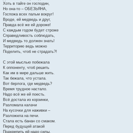
Хоть в тайге он господин,
Но она-то – ОБЕЗЬЯНА,
Госпожа всех пальм вокруг!
Вроде, ей медведь и друг,
Правда всё же ей дороже!
С каждым годом будет строже
Справедливость соблюдать,
И медведь то должен знать!
Территорию ведь можно
Поделить, чтоб не страдать?!
С этой мыслью побежала
К оппоненту, чтоб решить
Как им в мире дальше жить.
Так бежала, что устала.
Вот берлога, где медведь?
Время трудное настало.
Надо всё же ей поесть.
Всё достала из корзинки,
Разломала калачи
На кусочки для наживки –
Разложила на печи.
Стала есть банан со смаком.
Перед будущей атакой
Подкрепить ей надо силы,