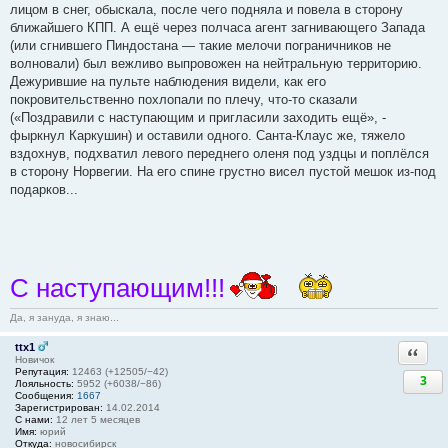
лицом в снег, обыскала, после чего подняла и повела в сторону
ближайшего КПП. А ещё через полчаса агент загнивающего Запада
(или сгнившего Пиндостана — такие мелочи пограничников не
волновали) был вежливо выпровожен на нейтральную территорию.
Дежурившие на пульте наблюдения видели, как его
покровительственно похлопали по плечу, что-то сказали
(«Поздравили с наступающим и пригласили заходить ещё», -
фыркнул Каркушин) и оставили одного. Санта-Клаус же, тяжело
вздохнув, подхватил левого переднего оленя под уздцы и поплёлся
в сторону Норвегии. На его спине грустно висел пустой мешок из-под
подарков...
С наступающим!!!
Да, я зануда, я знаю...
ttx1
Ответи
Новичок
Репутация:
12463 (+12505/−42)
3
Лояльность:
5952 (+6038/−86)
Сообщения:
1667
Зарегистрирован:
14.02.2014
С нами:
12 лет 5 месяцев
Имя:
юрий
Откуда:
новосибирск