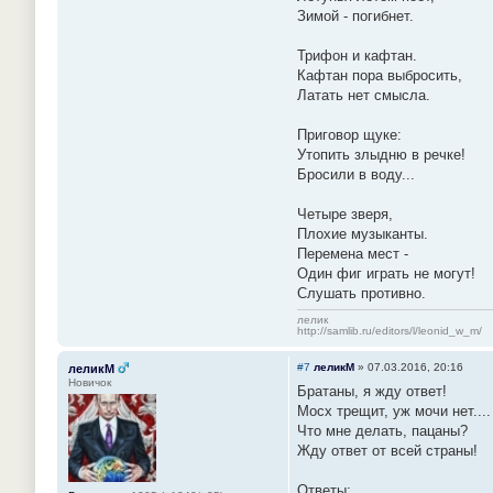
Зимой - погибнет.
Трифон и кафтан.
Кафтан пора выбросить,
Латать нет смысла.
Приговор щуке:
Утопить злыдню в речке!
Бросили в воду...
Четыре зверя,
Плохие музыканты.
Перемена мест -
Один фиг играть не могут!
Слушать противно.
лелик
http://samlib.ru/editors/l/leonid_w_m/
#7
леликМ
»
07.03.2016, 20:16
леликМ
Новичок
Братаны, я жду ответ!
Мосх трещит, уж мочи нет....
Что мне делать, пацаны?
Жду ответ от всей страны!
Ответы: