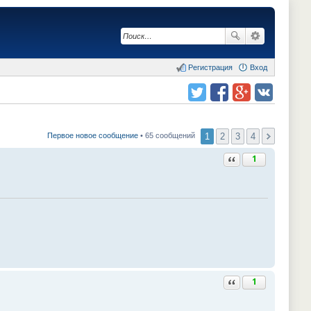
Регистрация
Вход
Поделиться в twitter.com
Поделиться в facebook.com
Поделиться в Google Plus
Поделиться в vk.com
1
2
3
4
Первое новое сообщение
• 65 сообщений
Ответить с цитатой
1
Ответить с цитатой
1