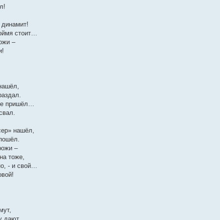
л!
 динамит!
тоймя стоит…
ожи –
и!
нашёл,
раздал.
 не пришёл…
свал.
ер» нашёл,
 пошёл.
рожи –
на тоже,
о, - и свой…
овой!
мут,
у дают.