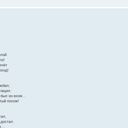
елой
ло!
ечёт
оход!
юбил,
отащил.
к был он вхож…
итый похож!
тал,
 достал.
ал…