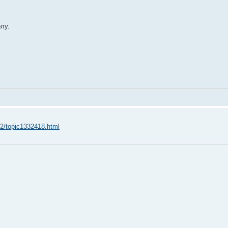
лу.
m2/topic1332418.html