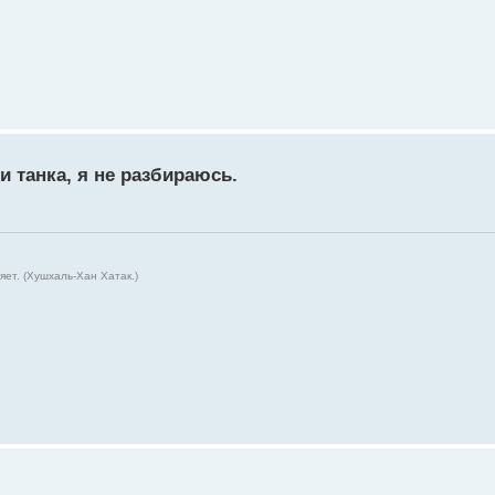
ли танка, я не разбираюсь.
ет. (Хушхаль-Хан Хатак.)