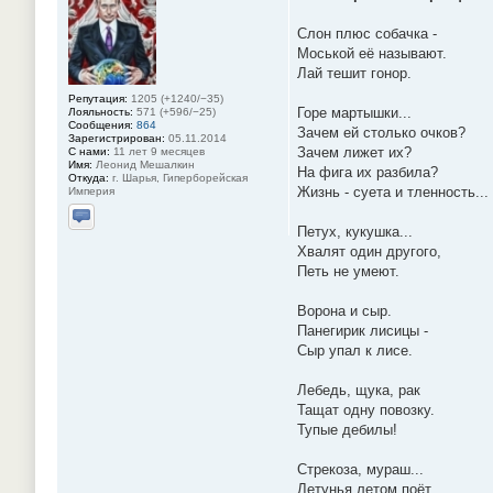
Слон плюс собачка -
Моськой её называют.
Лай тешит гонор.
Репутация:
1205 (+1240/−35)
Горе мартышки...
Лояльность:
571 (+596/−25)
Сообщения:
864
Зачем ей столько очков?
Зарегистрирован:
05.11.2014
Зачем лижет их?
С нами:
11 лет 9 месяцев
Имя:
Леонид Мешалкин
На фига их разбила?
Откуда:
г. Шарья, Гиперборейская
Жизнь - суета и тленность...
Империя
Отправить личное сообщение
Петух, кукушка...
Хвалят один другого,
Петь не умеют.
Ворона и сыр.
Панегирик лисицы -
Сыр упал к лисе.
Лебедь, щука, рак
Тащат одну повозку.
Тупые дебилы!
Стрекоза, мураш...
Летунья летом поёт,