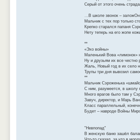
Серый от этого очень страда
…В школе звонок – заложОн
Мальчик с тех пор только с
Крепко старался папаня Сэр
Нету теперь на его жопе кож
**
«Эхо войны»
Маленький Вова «лимонок» 
Ну и друзьям их все честно 
Жаль, Новый год в их село
Трупы три дня вывозил само
**
Мальчик Сэроженька «шмайс
С ним, разумеется, в школу
Много врагов было там у Сэ
Завуч, директор, и Марь Ван
Класс параллельный, конечн
Будет – навроде Войны Мир
"Невпопад"
В женскую баню зашёл бала
Что-то сказал, за что в морд