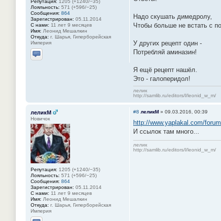
Репутация:
1205 (+1240/−35)
Лояльность:
571 (+596/−25)
Сообщения:
864
Надо скушать димедролу,
Зарегистрирован:
05.11.2014
Чтобы больше не встать с по
С нами:
11 лет 9 месяцев
Имя:
Леонид Мешалкин
Откуда:
г. Шарья, Гиперборейская
У других рецепт один -
Империя
Потребляй аминазин!
Отправить личное сообщение
Я ещё рецепт нашёл.
Это - галоперидол!
лелик
http://samlib.ru/editors/l/leonid_w_m/
#8
леликМ
»
09.03.2016, 00:39
леликМ
Новичок
http://www.yaplakal.com/foru
И ссылок там много...
лелик
http://samlib.ru/editors/l/leonid_w_m/
Репутация:
1205 (+1240/−35)
Лояльность:
571 (+596/−25)
Сообщения:
864
Зарегистрирован:
05.11.2014
С нами:
11 лет 9 месяцев
Имя:
Леонид Мешалкин
Откуда:
г. Шарья, Гиперборейская
Империя