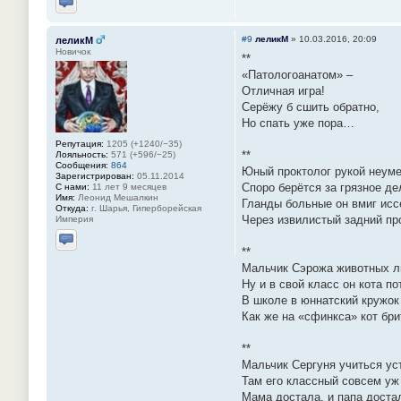
Отправить личное сообщение
#9
леликМ
»
10.03.2016, 20:09
леликМ
Новичок
**
«Патологоанатом» –
Отличная игра!
Серёжу б сшить обратно,
Но спать уже пора…
Репутация:
1205 (+1240/−35)
**
Лояльность:
571 (+596/−25)
Сообщения:
864
Юный проктолог рукой неум
Зарегистрирован:
05.11.2014
Споро берётся за грязное де
С нами:
11 лет 9 месяцев
Имя:
Леонид Мешалкин
Гланды больные он вмиг исс
Откуда:
г. Шарья, Гиперборейская
Через извилистый задний пр
Империя
Отправить личное сообщение
**
Мальчик Сэрожа животных л
Ну и в свой класс он кота п
В школе в юннатский кружо
Как же на «сфинкса» кот бр
**
Мальчик Сергуня учиться ус
Там его классный совсем уж
Мама достала, и папа дост