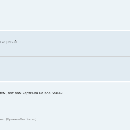
 наяривай
ем, вот вам картинка на все баяны.
ет. (Хушхаль-Хан Хатак.)