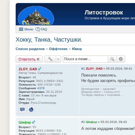
Литостровок
Островок в бушующем море ли
Меню
FAQ
Хокку, Танка, Частушки.
Список разделов
Оффтопик
Юмор
Ответить
#1
ZLOY_GAD
»
05.03.2016, 09:41
ZLOY_GAD
Автор темы, Супермодератор
Поехали помолясь.
Возраст:
49
Не будем засорять профильн
Репутация:
3601 (+3893/−292)
Лояльность:
400 (+519/−119)
Сообщения:
4378
Крокодилам – здорово!
Зарегистрирован:
20.11.2010
Видишь мясо – съешь его!
Ты ведь парень с норовом…
С нами:
15 лет 8 месяцев
Имя:
Юрий
Откуда:
Русь-Сталинград.
Отправить личное сообщение
Сайт
#2
Шифер
»
05.03.2016, 09:43
Шифер
Возраст:
55
А потом издадим сборником!
Репутация:
9633 (+9686/−53)
Лояльность:
29893 (+29906/−13)