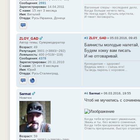
Сообщения:
2691
Зарегистрирован:
14.04.2011
Вагонные споры - последнее дело,
С нами:
15 лет 3 месяца
Когда больше нечего пить,
Но поезд идет, бутыль опустела,
Имя:
Виталий
И тянет поговорить.
Откуда:
Русь-Украина, Донецк
Отправить личное сообщение
#3
ZLOY_GAD
»
05.03.2016, 09:45
ZLOY_GAD
Автор темы, Супермодератор
Баянисты молодые налетай,
Возраст:
49
Будем хокку вам писать
Репутация:
3601 (+3893/−292)
Лояльность:
400 (+519/−119)
И не отговаривай.
Сообщения:
4378
Зарегистрирован:
20.11.2010
Крокодилам – здорово!
С нами:
15 лет 8 месяцев
Видишь мясо – съешь его!
Имя:
Юрий
Ты ведь парень с норовом…
Откуда:
Русь-Сталинград.
Отправить личное сообщение
Сайт
#4
Sarmat
»
06.03.2016, 19:55
Sarmat
Новичок
Чтоб не мучились с сочинени
Когда тебя встречают уваженьем,
Уважь и ты, без всякого сомненья.
Когда тебя презрением встречают,
Ответь презреньем, быстро отрезвля
Возраст:
59
Репутация:
38352 (+38638/−286)