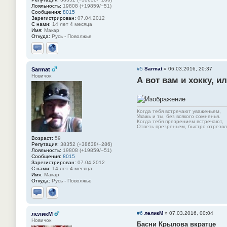
Лояльность:
19808 (+19859/−51)
Сообщения:
8015
Зарегистрирован:
07.04.2012
С нами:
14 лет 4 месяца
Имя:
Макар
Откуда:
Русь - Поволжье
Отправить личное сообщение
Сайт
#5
Sarmat
»
06.03.2016, 20:37
Sarmat
Новичок
А вот вам и хокку, и
Когда тебя встречают уваженьем,
Уважь и ты, без всякого сомненья.
Когда тебя презрением встречают,
Ответь презреньем, быстро отрезвля
Возраст:
59
Репутация:
38352 (+38638/−286)
Лояльность:
19808 (+19859/−51)
Сообщения:
8015
Зарегистрирован:
07.04.2012
С нами:
14 лет 4 месяца
Имя:
Макар
Откуда:
Русь - Поволжье
Отправить личное сообщение
Сайт
#6
леликМ
»
07.03.2016, 00:04
леликМ
Новичок
Басни Крылова вкратце