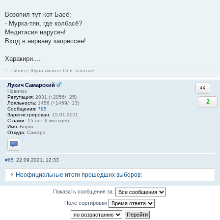
Возопил тут кот Басё:
- Мурка-тян, где колбасё?
Медитасия нарусен!
Вход в нирвану запрессен!
Харакири....
"...Пилите,Шура,пилите.Они золотые..."
Лукич Самарский
Ответи
Новичок
Репутация:
2031 (+2056/−25)
2
Лояльность:
1456 (+1469/−13)
Сообщения:
795
Зарегистрирован:
15.01.2011
С нами:
15 лет 6 месяцев
Имя:
Борис
Откуда:
Самара
Отправить личное сообщение
#65
22.09.2021, 12:33
Неофициальные итоги прошедших выборов:
Показать сообщения за:
Поле сортировки