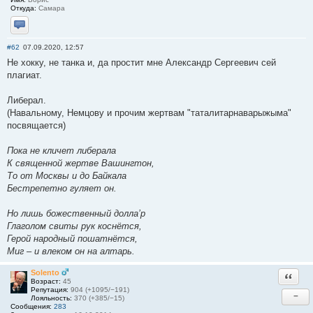
Откуда:
Самара
Отправить личное сообщение
#62
07.09.2020, 12:57
Не хокку, не танка и, да простит мне Александр Сергеевич сей
плагиат.
Либерал.
(Навальному, Немцову и прочим жертвам "таталитарнаварыжыма"
посвящается)
Пока не кличет либерала
К священной жертве Вашингтон,
То от Москвы и до Байкала
Бестрепетно гуляет он.
Но лишь божественный долла’р
Глаголом свиты рук коснётся,
Герой народный пошатнётся,
Миг – и влеком он на алтарь.
Solento
Ответи
Возраст:
45
Репутация:
904 (+1095/−191)
−
Лояльность:
370 (+385/−15)
Сообщения:
283