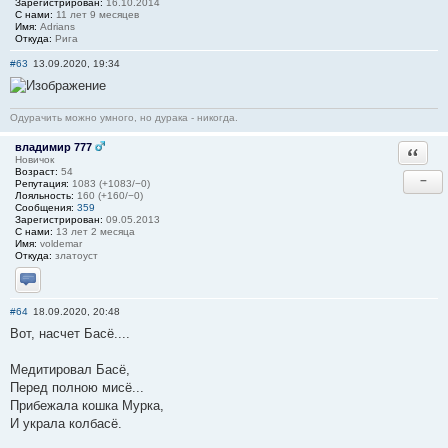
Зарегистрирован:
16.10.2014
С нами:
11 лет 9 месяцев
Имя:
Adrians
Откуда:
Рига
#63
13.09.2020, 19:34
Одурачить можно умного, но дурака - никогда.
владимир 777
Ответи
Новичок
Возраст:
54
−
Репутация:
1083 (+1083/−0)
Лояльность:
160 (+160/−0)
Сообщения:
359
Зарегистрирован:
09.05.2013
С нами:
13 лет 2 месяца
Имя:
voldemar
Откуда:
златоуст
Отправить личное сообщение
#64
18.09.2020, 20:48
Вот, насчет Басё....
Медитировал Басё,
Перед полною мисё...
Прибежала кошка Мурка,
И украла колбасё.