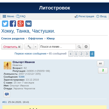
Литостровок
Меню
FAQ
Регистрация
Вход
Хокку, Танка, Частушки.
Список разделов
Оффтопик
Юмор
Ответить
1
2
3
4
Первое новое сообщение
• 65 сообщений
Ольгерт Иванов
Ответи
Новичок
Возраст:
62
2
Репутация:
24906 (+25005/−99)
Лояльность:
2007 (+2212/−205)
Сообщения:
5396
Зарегистрирован:
13.12.2010
С нами:
15 лет 7 месяцев
Имя:
Ольгерт Иванов
Откуда:
Украина Чернигов
Отправить личное сообщение
#61
25.04.2020, 19:41