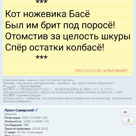
Альтернативка - книга о том, что могло бы быть.
Прежде, чем писать альтернативку - вспомни, чьи танки стояли в Берлине?
Я-شوروی — šûravî-Шурави
生が終わって死が始まるのではない。生が終われば死もまた終わってしまうのだ。
«Когда кончается жизнь, смерть не начинается, смерть кончается вместе с ней»
寺山修司 Тэраяма Сюудзи
Лучшая месть - забвение, оно похоронит врага в прахе его ничтожества. (с) Бальтасар
Грасиан-и-Моралес
Лукич Самарский
Ответи
Новичок
Репутация:
2031 (+2056/−25)
2
Лояльность:
1456 (+1469/−13)
Сообщения:
795
Зарегистрирован:
15.01.2011
С нами:
15 лет 6 месяцев
Имя:
Борис