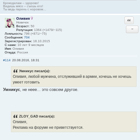
Крокодилам – здорово!
Видишь мясо – съешь его!
Ты ведь парень с норовом…
Оливия
Ответи
Новичок
Возраст:
50
−
Репутация:
1364 (+1479/−115)
Лояльность:
796 (+871/−75)
Сообщения:
704
Зарегистрирован:
18.10.2015
С нами:
10 лет 9 месяцев
Имя:
Оливия
Откуда:
Россия
#114
20.08.2016, 18:31
Умникус писал(а):
Оливия, любой мужчина, отслуживший в армии, хочешь не хочешь
умеет готовить
Умникус
, не неее... это совсем другое.
ZLOY_GAD писал(а):
Оливия,
Реклама на форуме не приветствуется.