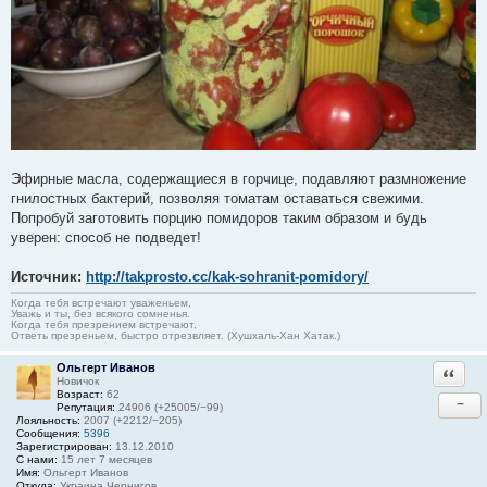
Эфирные масла, содержащиеся в горчице, подавляют размножение
гнилостных бактерий, позволяя томатам оставаться свежими.
Попробуй заготовить порцию помидоров таким образом и будь
уверен: способ не подведет!
Источник:
http://takprosto.cc/kak-sohranit-pomidory/
Когда тебя встречают уваженьем,
Уважь и ты, без всякого сомненья.
Когда тебя презрением встречают,
Ответь презреньем, быстро отрезвляет. (Хушхаль-Хан Хатак.)
Ольгерт Иванов
Ответи
Новичок
Возраст:
62
−
Репутация:
24906 (+25005/−99)
Лояльность:
2007 (+2212/−205)
Сообщения:
5396
Зарегистрирован:
13.12.2010
С нами:
15 лет 7 месяцев
Имя:
Ольгерт Иванов
Откуда:
Украина Чернигов