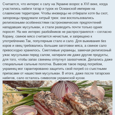
Считается, что интерес к салу на Украине возрос в XVI веке, когда
участились набеги татар и турок из Османской империи на
славянские территории. Чтобы иноверцы не отбирали хотя бы скот,
запорожцы придумали хитрый трюк: они воспользовались
религиозными особенностями гастрономических предпочтений
нападавших мусульман, и стали разводить почти только одних
поросят. На них интерес разбойников не распространялся – согласно
Корану, свиное мясо считается нечистым, и запрещено к
употреблению.Так, популярным стало и сало. Для выживания без
коров и овец требовались большие заготовки мяса, а свиное сало
превосходно хранилось. Сметливые украинцы, замечая религиозный
ужас мусульман перед салом, натирали им даже другие продукты,
для того, чтобы запах свинины отпугнул захватчиков. Делались даже
специальные сальные полотна. Вывесив такое перед погребом,
украинец мог гарантированно защитить свой погреб со съестными
припасами от нашествия мусульман. В итоге, даже после татарских
набегов, сало осталось символом украинской кухни.