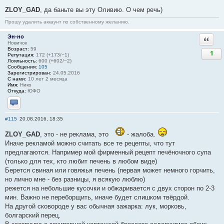
ZLOY_GAD
, да баньте вы эту Оливию. О чем речь)
Прошу удалить аккаунт по собственному желанию.
Эн-но
Ответи
Новичок
Возраст:
59
1
Репутация:
172 (+173/−1)
Лояльность:
600 (+602/−2)
Сообщения:
105
Зарегистрирован:
24.05.2016
С нами:
10 лет 2 месяца
Имя:
Нико
Откуда:
ЮФО
Отправить личное сообщение
#115
20.08.2016, 18:35
ZLOY_GAD
, это - не реклама, это
- жалоба.
Иначе рекламой можно считать все те рецепты, что тут
предлагаются. Например мой фирменный рецепт печёночного супа
(только для тех, кто любит печень в любом виде)
Берется свиная или говяжья печень (первая может немного горчить,
но лично мне - без разницы, я всякую люблю)
режется на небольшие кусочки и обжаривается с двух сторон по 2-3
мин. Важно не переборщить, иначе будет слишком твёрдой.
На другой сковороде у вас обычная зажарка: лук, морковь,
болгарский перец.