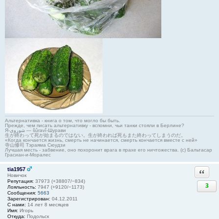
Альтернативка - книга о том, что могло бы быть.
Прежде, чем писать альтернативку - вспомни, чьи танки стояли в Берлине?
Я-شوروی — šûravî-Шурави
生が終わって死が始まるのではない。生が終われば死もまた終わってしまうのだ。
«Когда кончается жизнь, смерть не начинается, смерть кончается вместе с ней»
寺山修司 Тэраяма Сюудзи
Лучшая месть - забвение, оно похоронит врага в прахе его ничтожества. (с) Бальтасар
Грасиан-и-Моралес
tia1957
Ответи
Новичок
Репутация:
37973 (+38807/−834)
3
Лояльность:
7947 (+9120/−1173)
Сообщения:
5663
Зарегистрирован:
04.12.2011
С нами:
14 лет 8 месяцев
Имя:
Игорь
Откуда:
Подольск