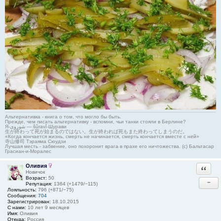
Альтернативка - книга о том, что могло бы быть.
Прежде, чем писать альтернативку - вспомни, чьи танки стояли в Берлине?
Я-شوروی — šûravî-Шурави
生が終わって死が始まるのではない。生が終われば死もまた終わってしまうのだ。
«Когда кончается жизнь, смерть не начинается, смерть кончается вместе с ней»
寺山修司 Тэраяма Сюудзи
Лучшая месть - забвение, оно похоронит врага в прахе его ничтожества. (с) Бальтасар
Грасиан-и-Моралес
Оливия
Ответи
Новичок
Возраст:
50
−
Репутация:
1364 (+1479/−115)
Лояльность:
796 (+871/−75)
Сообщения:
704
Зарегистрирован:
18.10.2015
С нами:
10 лет 9 месяцев
Имя:
Оливия
Откуда:
Россия