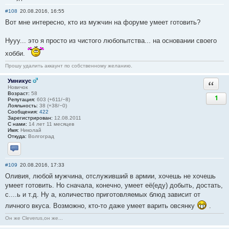
#108
20.08.2016, 16:55
Вот мне интересно, кто из мужчин на форуме умеет готовить?
Нууу... это я просто из чистого любопытства... на основании своего
хобби.
Прошу удалить аккаунт по собственному желанию.
Умникус
Ответи
Новичок
Возраст:
58
1
Репутация:
603 (+611/−8)
Лояльность:
38 (+38/−0)
Сообщения:
422
Зарегистрирован:
12.08.2011
С нами:
14 лет 11 месяцев
Имя:
Николай
Откуда:
Волгоград
Отправить личное сообщение
#109
20.08.2016, 17:33
Оливия, любой мужчина, отслуживший в армии, хочешь не хочешь
умеет готовить. Но сначала, конечно, умеет её(еду) добыть, достать,
с....ь и т.д. Ну а, количество приготовляемых блюд зависит от
личного вкуса. Возможно, кто-то даже умеет варить овсянку
.
Он же Cleverus,он же...