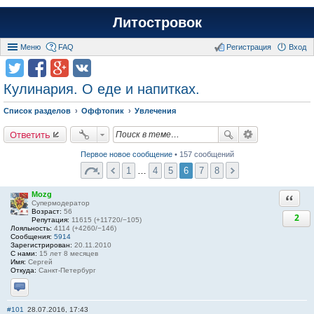
Литостровок
Меню
FAQ
Регистрация
Вход
Кулинария. О еде и напитках.
Список разделов
Оффтопик
Увлечения
Ответить
Первое новое сообщение
• 157 сообщений
1
…
4
5
6
7
8
Mozg
Ответи
Супермодератор
Возраст:
56
2
Репутация:
11615 (+11720/−105)
Лояльность:
4114 (+4260/−146)
Сообщения:
5914
Зарегистрирован:
20.11.2010
С нами:
15 лет 8 месяцев
Имя:
Сергей
Откуда:
Санкт-Петербург
Отправить личное сообщение
#101
28.07.2016, 17:43