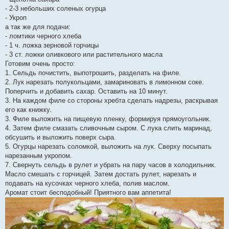
- 2-3 небольших соленых огурца
- Укроп
а так же для подачи:
- ломтики черного хлеба
- 1 ч. ложка зерновой горчицы
- 3 ст. ложки оливкового или растительного масла
Готовим очень просто:
1. Сельдь почистить, выпотрошить, разделать на филе.
2. Лук нарезать полукольцами, замариновать в лимонном соке.
Поперчить и добавить сахар. Оставить на 10 минут.
3. На каждом филе со стороны хребта сделать надрезы, раскрывая
его как книжку.
3. Филе выложить на пищевую пленку, формируя прямоугольник.
4. Затем филе смазать сливочным сыром. С лука слить маринад,
обсушить и выложить поверх сыра.
5. Огурцы нарезать соломкой, выложить на лук. Сверху посыпать
нарезанным укропом.
7. Свернуть сельдь в рулет и убрать на пару часов в холодильник.
Масло смешать с горчицей. Затем достать рулет, нарезать и
подавать на кусочках черного хлеба, полив маслом.
Аромат стоит бесподобный! Приятного вам аппетита!