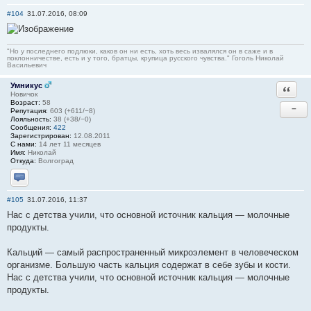
#104
31.07.2016, 08:09
"Но у последнего подлюки, каков он ни есть, хоть весь извалялся он в саже и в
поклонничестве, есть и у того, братцы, крупица русского чувства." Гоголь Николай
Васильевич
Умникус
Ответи
Новичок
Возраст:
58
−
Репутация:
603 (+611/−8)
Лояльность:
38 (+38/−0)
Сообщения:
422
Зарегистрирован:
12.08.2011
С нами:
14 лет 11 месяцев
Имя:
Николай
Откуда:
Волгоград
Отправить личное сообщение
#105
31.07.2016, 11:37
Нас с детства учили, что основной источник кальция — молочные
продукты.
Кальций — самый распространенный микроэлемент в человеческом
организме. Большую часть кальция содержат в себе зубы и кости.
Нас с детства учили, что основной источник кальция — молочные
продукты.