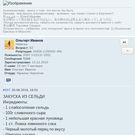
Альтернативка - книга о том, что могло бы быть.
Прежде, чем писать альтернативку - вспомни, чьи танки стояли в Берлине?
Я-شوروی — šûravî-Шурави
生が終わって死が始まるのではない。生が終われば死もまた終わってしまうのだ。
«Когда кончается жизнь, смерть не начинается, смерть кончается вместе с ней»
寺山修司 Тэраяма Сюудзи
Лучшая месть - забвение, оно похоронит врага в прахе его ничтожества. (с) Бальтасар
Грасиан-и-Моралес
Ольгерт Иванов
Ответи
Новичок
Возраст:
62
−
Репутация:
24906 (+25005/−99)
Лояльность:
2007 (+2212/−205)
Сообщения:
5396
Зарегистрирован:
13.12.2010
С нами:
15 лет 7 месяцев
Имя:
Ольгерт Иванов
Откуда:
Украина Чернигов
Отправить личное сообщение
#107
20.08.2016, 16:51
ЗАКУСКА ИЗ СЕЛЬДИ
Ингредиенты:
- 1 слабосоленая сельдь
- 100г сливочного сыра
- 1 небольшая красная луковица
- 1 ст. Ложка лимонного сока
- Черный молотый перец по вкусу
- Щепотка сахара