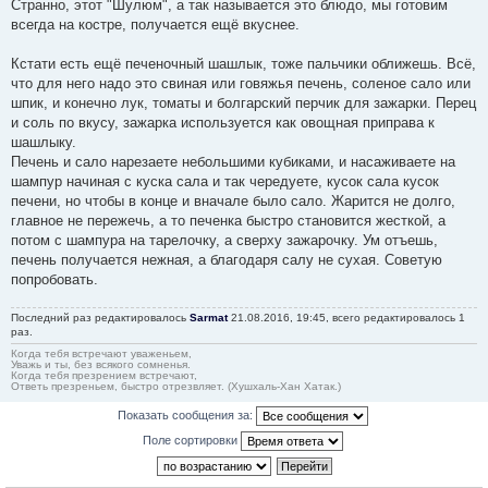
Странно, этот "Шулюм", а так называется это блюдо, мы готовим
всегда на костре, получается ещё вкуснее.
Кстати есть ещё печеночный шашлык, тоже пальчики оближешь. Всё,
что для него надо это свиная или говяжья печень, соленое сало или
шпик, и конечно лук, томаты и болгарский перчик для зажарки. Перец
и соль по вкусу, зажарка используется как овощная приправа к
шашлыку.
Печень и сало нарезаете небольшими кубиками, и насаживаете на
шампур начиная с куска сала и так чередуете, кусок сала кусок
печени, но чтобы в конце и вначале было сало. Жарится не долго,
главное не пережечь, а то печенка быстро становится жесткой, а
потом с шампура на тарелочку, а сверху зажарочку. Ум отъешь,
печень получается нежная, а благодаря салу не сухая. Советую
попробовать.
Последний раз редактировалось
Sarmat
21.08.2016, 19:45, всего редактировалось 1
раз.
Когда тебя встречают уваженьем,
Уважь и ты, без всякого сомненья.
Когда тебя презрением встречают,
Ответь презреньем, быстро отрезвляет. (Хушхаль-Хан Хатак.)
Показать сообщения за:
Поле сортировки