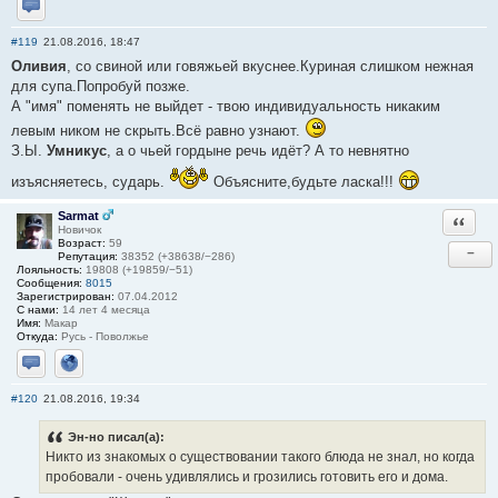
Отправить личное сообщение
#119
21.08.2016, 18:47
Оливия
, со свиной или говяжьей вкуснее.Куриная слишком нежная
для супа.Попробуй позже.
А "имя" поменять не выйдет - твою индивидуальность никаким
левым ником не скрыть.Всё равно узнают.
З.Ы.
Умникус
, а о чьей гордыне речь идёт? А то невнятно
изъясняетесь, сударь.
Объясните,будьте ласка!!!
Sarmat
Ответи
Новичок
Возраст:
59
−
Репутация:
38352 (+38638/−286)
Лояльность:
19808 (+19859/−51)
Сообщения:
8015
Зарегистрирован:
07.04.2012
С нами:
14 лет 4 месяца
Имя:
Макар
Откуда:
Русь - Поволжье
Отправить личное сообщение
Сайт
#120
21.08.2016, 19:34
Эн-но писал(а):
Никто из знакомых о существовании такого блюда не знал, но когда
пробовали - очень удивлялись и грозились готовить его и дома.