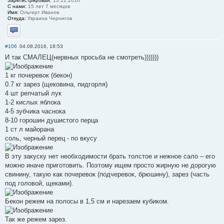
Зарегистрирован:
13.12.2010
С нами:
15 лет 7 месяцев
Имя:
Ольгерт Иванов
Откуда:
Украина Чернигов
Отправить личное сообщение
#106
04.08.2016, 18:53
И так СМАЛЕЦ(нервных просьба не смотреть)))))))
1 кг почеревок (бекон)
0.7 кг зарез (щековина, пидгорля)
4 шт репчатый лук
1-2 кислых яблока
4-5 зубчика часнока
8-10 горошин душистого перца
1 ст л майорана
соль, черный перец - по вкусу
В эту закуску нет необходимости брать толстое и нежное сало – его
можно иначе приготовить. Поэтому ищем просто жирную не дорогую
свинину, такую как почеревок (подчеревок, брюшину), зарез (часть
под головой, щеками).
Бекон режем на полосы в 1,5 см и нарезаем кубиком.
Так же режем зарез.