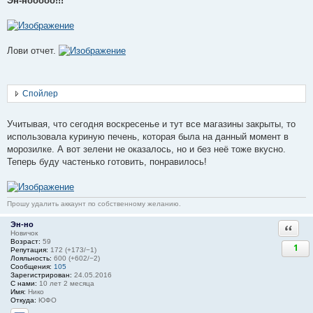
Эн-нооооо!!!
Лови отчет.
Спойлер
Учитывая, что сегодня воскресенье и тут все магазины закрыты, то
использовала куриную печень, которая была на данный момент в
морозилке. А вот зелени не оказалось, но и без неё тоже вкусно.
Теперь буду частенько готовить, понравилось!
Прошу удалить аккаунт по собственному желанию.
Эн-но
Ответи
Новичок
Возраст:
59
1
Репутация:
172 (+173/−1)
Лояльность:
600 (+602/−2)
Сообщения:
105
Зарегистрирован:
24.05.2016
С нами:
10 лет 2 месяца
Имя:
Нико
Откуда:
ЮФО