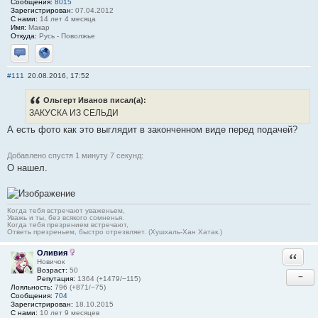
Сообщения:
8015
Зарегистрирован:
07.04.2012
С нами:
14 лет 4 месяца
Имя:
Макар
Откуда:
Русь - Поволжье
Отправить личное сообщение
Сайт
#111
20.08.2016, 17:52
Ольгерт Иванов писал(а):
ЗАКУСКА ИЗ СЕЛЬДИ
А есть фото как это выглядит в законченном виде перед подачей?
Добавлено спустя 1 минуту 7 секунд:
О нашел.
Когда тебя встречают уваженьем,
Уважь и ты, без всякого сомненья.
Когда тебя презрением встречают,
Ответь презреньем, быстро отрезвляет. (Хушхаль-Хан Хатак.)
Оливия
Ответи
Новичок
Возраст:
50
−
Репутация:
1364 (+1479/−115)
Лояльность:
796 (+871/−75)
Сообщения:
704
Зарегистрирован:
18.10.2015
С нами:
10 лет 9 месяцев