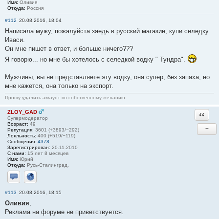
Имя:
Оливия
Откуда:
Россия
#112
20.08.2016, 18:04
Написала мужу, пожалуйста заедь в русский магазин, купи селедку
Иваси.
Он мне пишет в ответ, и больше ничего???
Я говорю... но мне бы хотелось с селедкой водку " Тундра".
Мужчины, вы не представляете эту водку, она супер, без запаха, но
мне кажется, она только на экспорт.
Прошу удалить аккаунт по собственному желанию.
ZLOY_GAD
Ответи
Супермодератор
Возраст:
49
−
Репутация:
3601 (+3893/−292)
Лояльность:
400 (+519/−119)
Сообщения:
4378
Зарегистрирован:
20.11.2010
С нами:
15 лет 8 месяцев
Имя:
Юрий
Откуда:
Русь-Сталинград.
Отправить личное сообщение
Сайт
#113
20.08.2016, 18:15
Оливия
,
Реклама на форуме не приветствуется.