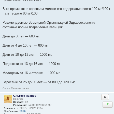
В то время как в коровьем молоке его содержание всего 120 мг/100 г
, а в твороге 80 мг/100.
Рекомендуемые Всемирной Организацией Здравоохранения
суточные нормы потребления кальция:
Дети до 3 лет — 600 мг.
Дети от 4 до 10 лет — 800 мг.
Дети от 10 до 13 лет — 1000 мг.
Подростки от 13 до 16 лет — 1200 мг.
Молодежь от 16 и старше — 1000 мг.
Взрослые от 25 до 50 лет — от 800 до 1200 мг.
Он же Cleverus,он же...
Ольгерт Иванов
Ответи
Новичок
Возраст:
62
2
Репутация:
24906 (+25005/−99)
Лояльность:
2007 (+2212/−205)
Сообщения:
5396