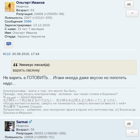
Ольгерт Иванов
Ответи
Новичок
Возраст:
62
−
Репутация:
24906 (+25005/−99)
Лояльность:
2007 (+2212/−205)
Сообщения:
5396
Зарегистрирован:
13.12.2010
С нами:
15 лет 7 месяцев
Имя:
Ольгерт Иванов
Откуда:
Украина Чернигов
Отправить личное сообщение
#110
20.08.2016, 17:44
Умникус писал(а):
варить овсянку
Не варить а ГОТОВИТЬ... Итаки иногда даже вкусно но попотеть
надо...
Альтернативка - книга о том, что могло бы быть.
Прежде, чем писать альтернативку - вспомни, чьи танки стояли в Берлине?
Я-شوروی — šûravî-Шурави
生が終わって死が始まるのではない。生が終われば死もまた終わってしまうのだ。
«Когда кончается жизнь, смерть не начинается, смерть кончается вместе с ней»
寺山修司 Тэраяма Сюудзи
Лучшая месть - забвение, оно похоронит врага в прахе его ничтожества. (с) Бальтасар
Грасиан-и-Моралес
Sarmat
Ответи
Новичок
Возраст:
59
−
Репутация:
38352 (+38638/−286)
Лояльность:
19808 (+19859/−51)