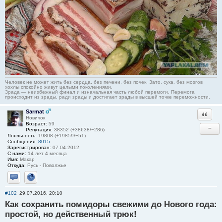
Человек не может жить без сердца, без печени, без почек. Зато, сука, без мозгов
хохлы спокойно живут целыми поколениями.
Зрада — неизбежный финал и изначальная часть любой перемоги. Перемога
происходит из зрады, ради зрады и достигает зрады в высшей точке переможности.
Sarmat
Ответи
Новичок
Возраст:
59
−
Репутация:
38352 (+38638/−286)
Лояльность:
19808 (+19859/−51)
Сообщения:
8015
Зарегистрирован:
07.04.2012
С нами:
14 лет 4 месяца
Имя:
Макар
Откуда:
Русь - Поволжье
Отправить личное сообщение
Сайт
#102
29.07.2016, 20:10
Как сохранить помидоры свежими до Нового года:
простой, но действенный трюк!