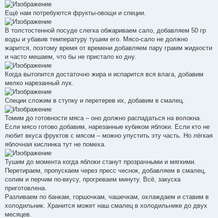
Ещё нам потребуются фрукты-овощи и специи.
В толстостенной посуде слегка обжариваем сало, добавляем 50 гр
воды и убавив температуру тушим его. Мясо-сало не должно
жарится, поэтому время от времени добавляем пару грамм жидкости
и часто мешаем, что бы не пристало ко дну.
Когда вытопится достаточно жира и испарится вся влага, добавим
мелко нарезанный лук.
Специи сложим в ступку и перетерев их, добавим в смалец.
Томим до готовности мяса – оно должно распадаться на волокна.
Если мясо готово добавим, нарезанные кубиком яблоки. Если кто не
любит вкуса фруктов с мясом – можно упустить эту часть. Но лёгкая
яблочная кислинка тут не помеха.
Тушим до момента когда яблоки станут прозрачными и мягкими.
Перетираем, пропускаем через пресс чеснок, добавляем в смалец,
солим и перчим по-вкусу, прогреваем минуту. Всё, закуска
приготовлена.
Разливаем по банкам, горшочкам, чашечкам, охлаждаем и ставим в
холодильник. Хранится может наш смалец в холодильнике до двух
месяцев.