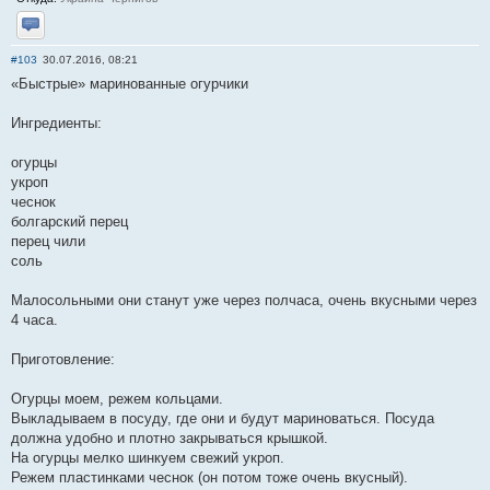
Отправить личное сообщение
#103
30.07.2016, 08:21
«Быстрые» маринованные огурчики
Ингредиенты:
огурцы
укроп
чеснок
болгарский перец
перец чили
соль
Малосольными они станут уже через полчаса, очень вкусными через
4 часа.
Приготовление:
Огурцы моем, режем кольцами.
Выкладываем в посуду, где они и будут мариноваться. Посуда
должна удобно и плотно закрываться крышкой.
На огурцы мелко шинкуем свежий укроп.
Режем пластинками чеснок (он потом тоже очень вкусный).