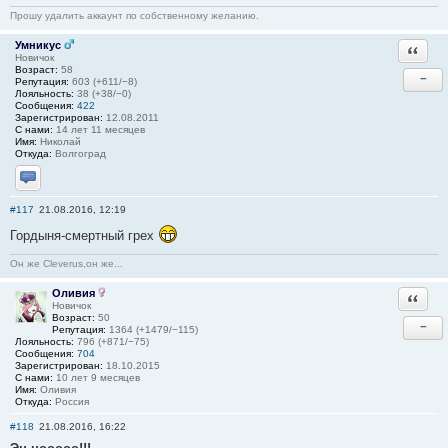
Прошу удалить аккаунт по собственному желанию.
Умникус
Ответи
Новичок
Возраст:
58
−
Репутация:
603 (+611/−8)
Лояльность:
38 (+38/−0)
Сообщения:
422
Зарегистрирован:
12.08.2011
С нами:
14 лет 11 месяцев
Имя:
Николай
Откуда:
Волгоград
Отправить личное сообщение
#117
21.08.2016, 12:19
Гордыня-смертный грех
Он же Cleverus,он же...
Оливия
Ответи
Новичок
Возраст:
50
−
Репутация:
1364 (+1479/−115)
Лояльность:
796 (+871/−75)
Сообщения:
704
Зарегистрирован:
18.10.2015
С нами:
10 лет 9 месяцев
Имя:
Оливия
Откуда:
Россия
#118
21.08.2016, 16:22