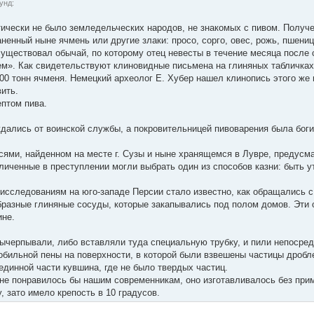
унд:
тически не было земледельческих народов, не знакомых с пивом. Получе
ненный ныне ячмень или другие злаки: просо, сорго, овес, рожь, пшениц
существовал обычай, по которому отец невесты в течение месяца после
. Как свидетельствуют клиновидные письмена на глиняных табличках III
00 тонн ячменя. Немецкий археолог Е. Хубер нашел клинопись этого же 
ить.
ептом пива.
ались от воинской службы, а покровительницей пивоварения была богиня
сями, найденном на месте г. Сузы и ныне хранящемся в Лувре, предус
иченные в преступлении могли выбрать один из способов казни: быть ут
исследованиям на юго-западе Персии стало известно, как обращались с 
разные глиняные сосуды, которые закапывались под полом домов. Эти 
ине.
ычерпывали, либо вставляли туда специальную трубку, и пили непосредс
обильной пены на поверхности, в которой были взвешены частицы дробле
единной части кувшина, где не было твердых частиц.
, не понравилось бы нашим современникам, оно изготавливалось без пр
 зато имело крепость в 10 градусов.