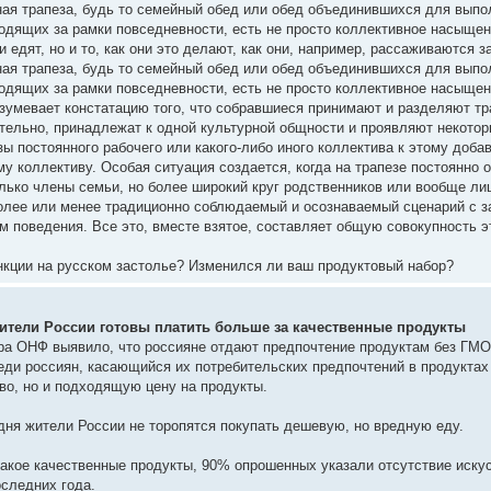
ая трапеза, будь то семейный обед или обед объединившихся для выпол
одящих за рамки повседневности, есть не просто коллективное насыщен
и едят, но и то, как они это делают, как они, например, рассаживаются з
ая трапеза, будь то семейный обед или обед объединившихся для выпол
одящих за рамки повседневности, есть не просто коллективное насыще
зумевает констатацию того, что собравшиеся принимают и разделяют тр
тельно, принадлежат к одной культурной общности и проявляют некотор
ы постоянного рабочего или какого-либо иного коллектива к этому доба
му коллективу. Особая ситуация создается, когда на трапезе постоянно
олько члены семьи, но более широкий круг родственников или вообще ли
более или менее традиционно соблюдаемый и осознаваемый сценарий с
 поведения. Все это, вместе взятое, составляет общую совокупность эт
нкции на русском застолье? Изменился ли ваш продуктовый набор?
жители России готовы платить больше за качественные продукты
а ОНФ выявило, что россияне отдают предпочтение продуктам без ГМО
еди россиян, касающийся их потребительских предпочтений в продуктах
тво, но и подходящую цену на продукты.
одня жители России не торопятся покупать дешевую, но вредную еду.
 такое качественные продукты, 90% опрошенных указали отсутствие иску
оследних года.