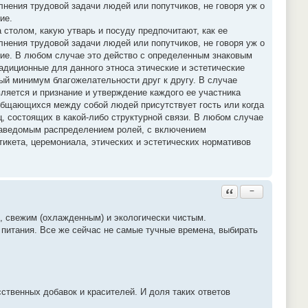
нения трудовой задачи людей или попутчиков, не говоря уж о
ие.
а столом, какую утварь и посуду предпочитают, как ее
нения трудовой задачи людей или попутчиков, не говоря уж о
ние. В любом случае это действо с определенным знаковым
адиционные для данного этноса этические и эстетические
ый минимум благожелательности друг к другу. В случае
вляется и признание и утверждение каждого ее участника
 общающихся между собой людей присутствует гость или когда
ц, состоящих в какой-либо структурной связи. В любом случае
 заведомым распределением ролей, с включением
икета, церемониала, этических и эстетических нормативов
Ответить с цитатой
−
, свежим (охлажденным) и экологически чистым.
 питания. Все же сейчас не самые тучные времена, выбирать
сственных добавок и красителей. И доля таких ответов