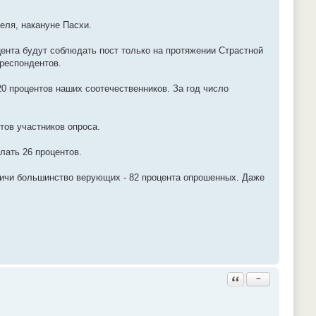
еля, накануне Пасхи.
цента будут соблюдать пост только на протяжении Страстной
 респондентов.
20 процентов наших соотечественников. За год число
тов участников опроса.
лать 26 процентов.
личи большинство верующих - 82 процента опрошенных. Даже
Ответить с цитатой
−