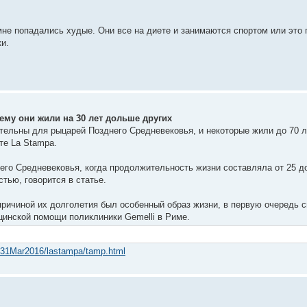
мне попадались худые. Они все на диете и занимаются спортом или это
и.
ему они жили на 30 лет дольше других
тельны для рыцарей Позднего Средневековья, и некоторые жили до 70 л
те La Stampa.
его Средневековья, когда продолжительность жизни составляла от 25 до
стью, говорится в статье.
причиной их долголетия был особенный образ жизни, в первую очередь с
инской помощи поликлиники Gemelli в Риме.
le/31Mar2016/lastampa/tamp.html