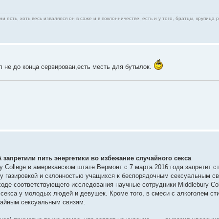
ни есть, хоть весь извалялся он в саже и в поклонничестве, есть и у того, братцы, крупица 
л не до конца сервирован,есть месть для бутылок.
запретили пить энергетики во избежание случайного секса
y College в американском штате Вермонт с 7 марта 2016 года запретит с
 газировкой и склонностью учащихся к беспорядочным сексуальным св
 ходе соответствующего исследования научные сотрудники Middlebury Co
секса у молодых людей и девушек. Кроме того, в смеси с алкоголем с
чайным сексуальным связям.