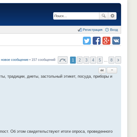
Регистрация
Вход
Поделиться в twitter.com
Поделиться в facebook.com
Поделиться в Google Plus
Поделиться в vk.com
1
2
3
4
5
…
8
 новое сообщение
• 157 сообщений
Ответить с цитатой
−
ты, традиции, диеты, застольный этикет, посуда, приборы и
пост. Об этом свидетельствуют итоги опроса, проведенного