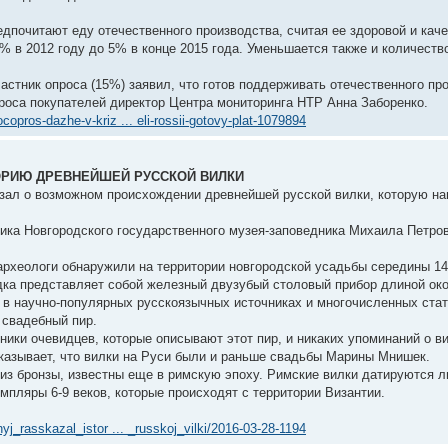
дпочитают еду отечественного производства, считая ее здоровой и каче
% в 2012 году до 5% в конце 2015 года. Уменьшается также и количеств
астник опроса (15%) заявил, что готов поддерживать отечественного пр
роса покупателей директор Центра мониторинга НТР Анна Заборенко.
copros-dazhe-v-kriz ... eli-rossii-gotovy-plat-1079894
ОРИЮ ДРЕВНЕЙШЕЙ РУССКОЙ ВИЛКИ
зал о возможном происхождении древнейшей русской вилки, которую на
ика Новгородского государственного музея-заповедника Михаила Петров
 археологи обнаружили на территории новгородской усадьбы середины 14
одка представляет собой железный двузубый столовый прибор длиной око
 в научно-популярных русскоязычных источниках и многочисленных стат
 свадебный пир.
ники очевидцев, которые описывают этот пир, и никаких упоминаний о ви
оказывает, что вилки на Руси были и раньше свадьбы Марины Мнишек.
из бронзы, известны еще в римскую эпоху. Римские вилки датируются 
мпляры 6-9 веков, которые происходят с территории Византии.
nyj_rasskazal_istor ... _russkoj_vilki/2016-03-28-1194