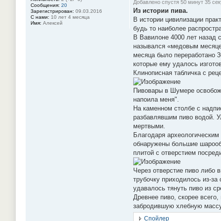
Добавлено спустя 50 минут 35 сек
Сообщения:
20
Из истории пива.
Зарегистрирован:
09.03.2016
С нами:
10 лет 4 месяца
В истории цивилизации прак
Имя:
Алексей
будь то наиболее распростра
В Вавилоне 4000 лет назад 
назывался «медовым месяцем»
месяца было переработано 3
которые ему удалось изготов
Клинописная табличка с рец
Пивовары в Шумере освобожд
напоила меня".
На каменном столбе с надпи
разбавлявшим пиво водой. Ул
мертвыми.
Благодаря археологическим 
обнаружены большие шарооб
плитой с отверстием посред
Через отверстие пиво либо в
трубочку приходилось из-за 
удавалось тянуть пиво из ср
Древнее пиво, скорее всего
забродившую хлебную массу,
Спойлер