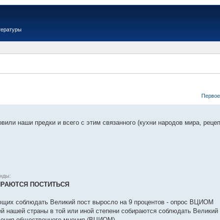
тературы
Первое
овили наши предки и всего с этим связанного (кухни народов мира, рецеп
нды:
ИРАЮТСЯ ПОСТИТЬСЯ
ющих соблюдать Великий пост выросло на 9 процентов - опрос ВЦИОМ
й нашей страны в той или иной степени собираются соблюдать Великий 
чения общественного мнения (ВЦИОМ).