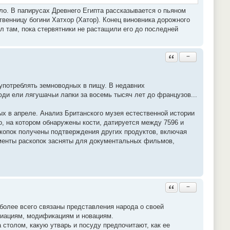
ло. В папирусах Древнего Египта рассказывается о пьяном
енницу богини Хатхор (Хатор). Конец виновника дорожного
л там, пока стервятники не растащили его до последней
Ответить с цитатой
−
употреблять земноводных в пищу. В недавних
ди ели лягушачьи лапки за восемь тысяч лет до французов...
х в апреле. Анализ Британского музея естественной истории
о, на котором обнаружены кости, датируется между 7596 и
аскопок получены подтверждения других продуктов, включая
моменты раскопок засняты для документальных фильмов,
Ответить с цитатой
−
более всего связаны представления народа о своей
ариациям, модификациям и новациям.
а столом, какую утварь и посуду предпочитают, как ее