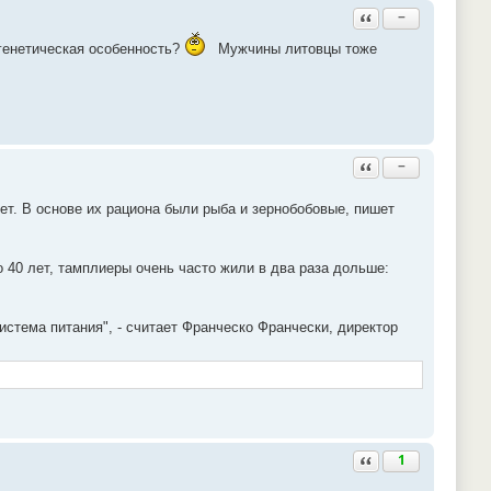
Ответить с цитатой
−
 генетическая особенность?
Мужчины литовцы тоже
Ответить с цитатой
−
ет. В основе их рациона были рыба и зернобобовые, пишет
 40 лет, тамплиеры очень часто жили в два раза дольше:
истема питания", - считает Франческо Франчески, директор
Ответить с цитатой
1