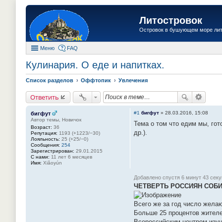
Литостровок
Островок в бушующем море ли
Меню
FAQ
Кулинария. О еде и напитках.
Список разделов
Оффтопик
Увлечения
Ответить
#1
бигфут
»
28.03.2016, 15:08
бигфут
Автор темы, Новичок
Тема о том что едим мы, гот
Возраст:
36
др.).
Репутация:
1193 (+1223/−30)
Лояльность:
25 (+25/−0)
Сообщения:
254
Зарегистрирован:
29.01.2015
С нами:
11 лет 6 месяцев
Имя:
Xiǎoyún
Добавлено спустя 6 минут 43 секу
ЧЕТВЕРТЬ РОССИЯН СОБ
Всего же за год число жела
Больше 25 процентов жителе
Всероссийским центром изу