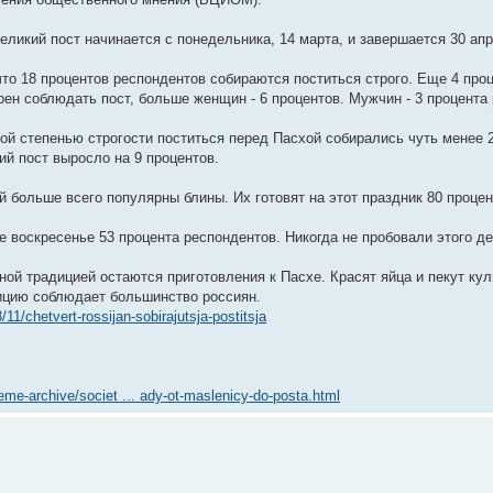
еликий пост начинается с понедельника, 14 марта, и завершается 30 апр
что 18 процентов респондентов собираются поститься строго. Еще 4 про
рен соблюдать пост, больше женщин - 6 процентов. Мужчин - 3 процента
ной степенью строгости поститься перед Пасхой собирались чуть менее 
й пост выросло на 9 процентов.
 больше всего популярны блины. Их готовят на этот праздник 80 процен
 воскресенье 53 процента респондентов. Никогда не пробовали этого де
ой традицией остаются приготовления к Пасхе. Красят яйца и пекут ку
ицию соблюдает большинство россиян.
/11/chetvert-rossijan-sobirajutsja-postitsja
heme-archive/societ ... ady-ot-maslenicy-do-posta.html