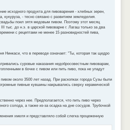
ние исходного продукта для пивоварения - хлебных зерен,
а, кукуруза, - тесно связано с развитием земледелия.
 свадьбы поил зятя медовым пивом. Поэтому этот месяц
 тыс. до н.э. в царской пивоварне г. Лагаш только за два
времени с рецептами не менее 15 разновидностей пива,
 Нинкаси, что в переводе означает: "Ты, которая так щедро
матривались суровые наказания недобросовестным пивоварам,
опленными в бочке с пивом или пить пиво, пока не упадут
пивом около 3500 лет назад. При раскопках города Сузы были
огромные пивные кувшины накрывались сверху керамической
твенно через нее. Предполагается, что пить пиво через
ного солода, а также из-за осадка на дне сосудов. Трубочкой
именения хмеля и представляло собой слегка процеженную