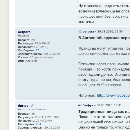
Ну и конечно, надо отметить
возничим колесницы не спра
происшествия был воистину у
косточки.
#3
острога
»
29.03.2016, 12:50
острога
Новичок
В Англии обнаружили пер
Возраст:
29
Репутация:
35 (+36/−1)
Лояльность:
2 (+2/−0)
Французы могут утратить пр
Сообщения:
20
археологических раскопках 
Зарегистрирован:
09.03.2016
С нами:
10 лет 4 месяца
Имя:
Алексей
Открытие берет свое начало
показал, что кости принадле
6250 годами до н.э. Это од
семгу, тура, вепря, благор
сообщает Huffingtonpost.
Источник:
http://www.novostio
#4
бигфут
»
30.03.2016, 14:41
бигфут
Автор темы, Новичок
Традиционная пища как вы
Возраст:
36
Пища — это тот элемент кул
Репутация:
1193 (+1223/−30)
Лояльность:
25 (+25/−0)
национальной специфике, и 
Сообщения:
254
Важно не только то, что люд
Зарегистрирован:
29.01.2015