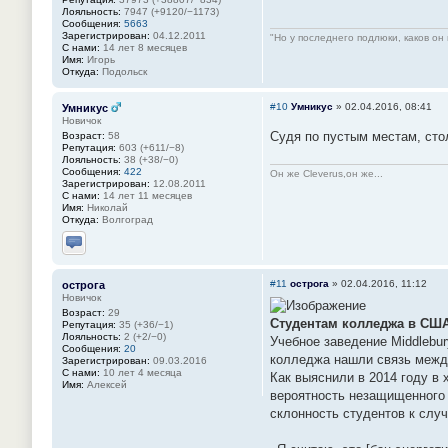
Лояльность:
7947 (+9120/−1173)
Сообщения:
5663
Зарегистрирован:
04.12.2011
"Но у последнего подлюки, каков он 
С нами:
14 лет 8 месяцев
Имя:
Игорь
Откуда:
Подольск
#10
Умникус
»
02.04.2016, 08:41
Умникус
Новичок
Судя по пустым местам, сто
Возраст:
58
Репутация:
603 (+611/−8)
Лояльность:
38 (+38/−0)
Сообщения:
422
Он же Cleverus,он же...
Зарегистрирован:
12.08.2011
С нами:
14 лет 11 месяцев
Имя:
Николай
Откуда:
Волгоград
Отправить личное сообщение
#11
острога
»
02.04.2016, 11:12
острога
Новичок
Возраст:
29
Студентам колледжа в США 
Репутация:
35 (+36/−1)
Лояльность:
2 (+2/−0)
Учебное заведение Middlebur
Сообщения:
20
колледжа нашли связь между
Зарегистрирован:
09.03.2016
С нами:
10 лет 4 месяца
Как выяснили в 2014 году в
Имя:
Алексей
вероятность незащищенного 
склонность студентов к слу