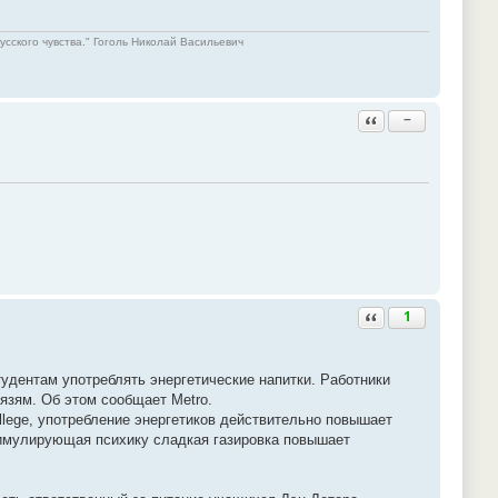
русского чувства." Гоголь Николай Васильевич
Ответить с цитатой
−
Ответить с цитатой
1
тудентам употреблять энергетические напитки. Работники
язям. Об этом сообщает Metro.
llege, употребление энергетиков действительно повышает
тимулирующая психику сладкая газировка повышает