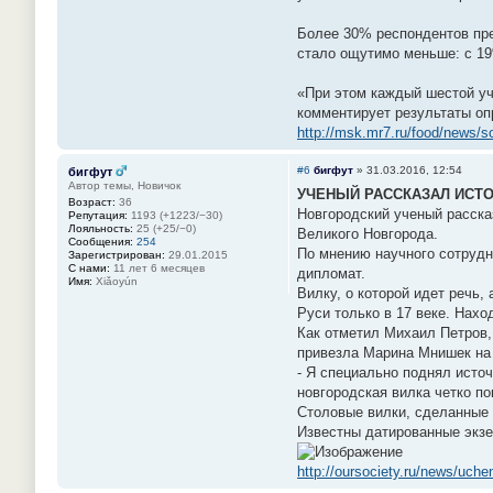
Более 30% респондентов пре
стало ощутимо меньше: с 19
«При этом каждый шестой уч
комментирует результаты оп
http://msk.mr7.ru/food/news/so
#6
бигфут
»
31.03.2016, 12:54
бигфут
Автор темы, Новичок
УЧЕНЫЙ РАССКАЗАЛ ИСТ
Возраст:
36
Новгородский ученый расска
Репутация:
1193 (+1223/−30)
Лояльность:
25 (+25/−0)
Великого Новгорода.
Сообщения:
254
По мнению научного сотрудн
Зарегистрирован:
29.01.2015
С нами:
11 лет 6 месяцев
дипломат.
Имя:
Xiǎoyún
Вилку, о которой идет речь,
Руси только в 17 веке. Нах
Как отметил Михаил Петров,
привезла Марина Мнишек на
- Я специально поднял источ
новгородская вилка четко п
Столовые вилки, сделанные 
Известны датированные экзе
http://oursociety.ru/news/uche