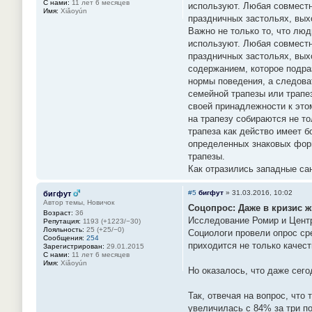
С нами:
11 лет 6 месяцев
используют. Любая совместн
Имя:
Xiǎoyún
праздничных застольях, вых
Важно не только то, что люд
используют. Любая совместн
праздничных застольях, вых
содержанием, которое подра
нормы поведения, а следова
семейной трапезы или трапез
своей принадлежности к это
на трапезу собираются не т
трапеза как действо имеет 
определенных знаковых форм
трапезы.
Как отразились западные са
#5
бигфут
»
31.03.2016, 10:02
бигфут
Автор темы, Новичок
Соцопрос: Даже в кризис 
Возраст:
36
Исследование Ромир и Центр
Репутация:
1193 (+1223/−30)
Лояльность:
25 (+25/−0)
Социологи провели опрос ср
Сообщения:
254
приходится не только качес
Зарегистрирован:
29.01.2015
С нами:
11 лет 6 месяцев
Имя:
Xiǎoyún
Но оказалось, что даже сег
Так, отвечая на вопрос, что
увеличилась с 84% за три п