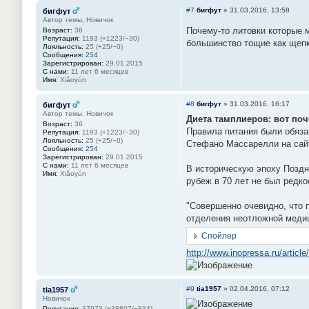
#7
бигфут
»
31.03.2016, 13:58
бигфут
Автор темы, Новичок
Почему-то литовки которые 
Возраст:
36
Репутация:
1193 (+1223/−30)
большинство тощие как щепк
Лояльность:
25 (+25/−0)
Сообщения:
254
Зарегистрирован:
29.01.2015
С нами:
11 лет 6 месяцев
Имя:
Xiǎoyún
#8
бигфут
»
31.03.2016, 16:17
бигфут
Автор темы, Новичок
Диета тамплиеров: вот поч
Возраст:
36
Правила питания были обяза
Репутация:
1193 (+1223/−30)
Лояльность:
25 (+25/−0)
Стефано Массарелли на сай
Сообщения:
254
Зарегистрирован:
29.01.2015
С нами:
11 лет 6 месяцев
В историческую эпоху Поздн
Имя:
Xiǎoyún
рубеж в 70 лет не был редко
"Совершенно очевидно, что 
отделения неотложной медиц
Спойлер
http://www.inopressa.ru/artic
#9
tia1957
»
02.04.2016, 07:12
tia1957
Новичок
Репутация:
37973 (+38807/−834)