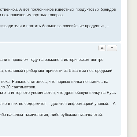
ственной. А вот поклонников известных продуктовых брендов
о поклонников импортных товаров.
оизводителя и платить больше за российские продукты», –
Ответить с цитатой
−
шли в прошлом году на раскопе в историческом центре
а, столовый прибор мог привезти из Византии новгородский
 века. Раньше считалось, что первые вилки появились на
ло 20 сантиметров.
ьях в интернете упоминается, что древнейшую вилку на Русь
лке в них не содержится, - делится информацией ученый. - А
либо началом тысячелетия, либо рубежом тысячелетий.