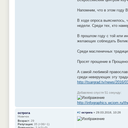
Напомним, что в этом году В
В ходе опроса выяснилось, 
недели. Среди тех, кто наме
В прошлом году с той или и
желающих соблюдать Велики
Среди масленичных традиций
Просят прощение в Прощеное
А самой любимой православн
среди неверующих эту трад
http://tsargrad.tv/news/2016/03
Добавлено спустя 51 секунду:
http://infographics.wciom.ru/t
#2
острога
»
29.03.2016, 10:26
острога
Новичок
Возраст:
29
Репутация:
35 (+36/−1)
Лояльность:
2 (+2/−0)