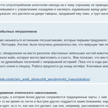
 что злоупотребление алкоголем никогда ни к чему хорошему не приводи
вившимся с управлением лошадями и насмерть задавившем жрицу-девств
жасен: его распяли на двери таверны, продавшей ему пиво, и труп висе
вобытных лягушатников
аво называться истинными лягушатниками, которые первыми придумали 
в Уилтшире, Англия, были получены доказательства, что живущие там лю
 с обнаружения на месте раскопок обугленных небольших костей животны
жали жабе, которую могли приготовить и съесть. Жак полагает, что мест
но из древнейших поселений с непрерывной историей. Пока что в ходе р
одного оленя и лещину. Работа продлится до конца октября. Ключевые 
ede.ru/article/v_anglii_obnaruzhili_pervobytnykh_lyagushatnikov/
ражение этнического самосознания.
ьтуры, в котором более других сохраняются традиционные черты, с ним 
в то же время он легче и быстрее других поддается заимствованиям, в
и едят, но и то, как они это делают, как они, например, рассаживаются з