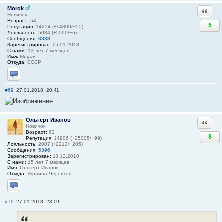
Morok
Ответи
Новичок
Возраст:
54
5
Репутация:
14254 (+14309/−55)
Лояльность:
5084 (+5090/−6)
Сообщения:
3338
Зарегистрирован:
06.01.2013
С нами:
13 лет 7 месяцев
Имя:
Мирон
Откуда:
СССР
Отправить личное сообщение
#69
27.01.2018, 20:41
Ольгерт Иванов
Ответи
Новичок
Возраст:
62
8
Репутация:
24906 (+25005/−99)
Лояльность:
2007 (+2212/−205)
Сообщения:
5396
Зарегистрирован:
13.12.2010
С нами:
15 лет 7 месяцев
Имя:
Ольгерт Иванов
Откуда:
Украина Чернигов
Отправить личное сообщение
#70
27.01.2018, 23:09