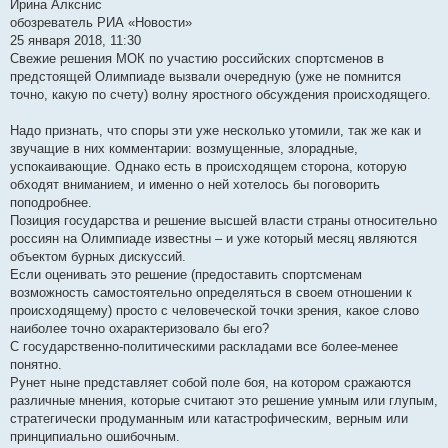
Ирина Алкснис
обозреватель РИА «Новости»
25 января 2018, 11:30
Свежие решения МОК по участию российских спортсменов в
предстоящей Олимпиаде вызвали очередную (уже не помнится
точно, какую по счету) волну яростного обсуждения происходящего.
Надо признать, что споры эти уже несколько утомили, так же как и
звучащие в них комментарии: возмущенные, злорадные,
успокаивающие. Однако есть в происходящем сторона, которую
обходят вниманием, и именно о ней хотелось бы поговорить
поподробнее.
Позиция государства и решение высшей власти страны относительно
россиян на Олимпиаде известны – и уже который месяц являются
объектом бурных дискуссий.
Если оценивать это решение (предоставить спортсменам
возможность самостоятельно определяться в своем отношении к
происходящему) просто с человеческой точки зрения, какое слово
наиболее точно охарактеризовало бы его?
С государственно-политическими раскладами все более-менее
понятно.
Рунет ныне представляет собой поле боя, на котором сражаются
различные мнения, которые считают это решение умным или глупым,
стратегически продуманным или катастрофическим, верным или
принципиально ошибочным.