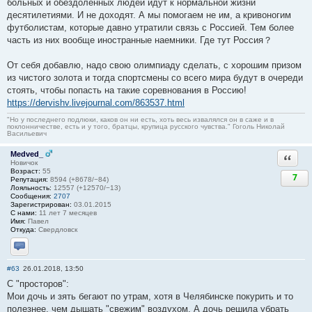
больных и обездоленных людей идут к нормальной жизни
десятилетиями. И не доходят. А мы помогаем не им, а кривоногим
футболистам, которые давно утратили связь с Россией. Тем более
часть из них вообще иностранные наемники. Где тут Россия？
От себя добавлю, надо свою олимпиаду сделать, с хорошим призом
из чистого золота и тогда спортсмены со всего мира будут в очереди
стоять, чтобы попасть на такие соревнования в Россию!
https://dervishv.livejournal.com/863537.html
"Но у последнего подлюки, каков он ни есть, хоть весь извалялся он в саже и в
поклонничестве, есть и у того, братцы, крупица русского чувства." Гоголь Николай
Васильевич
Medved_
Ответи
Новичок
Возраст:
55
7
Репутация:
8594 (+8678/−84)
Лояльность:
12557 (+12570/−13)
Сообщения:
2707
Зарегистрирован:
03.01.2015
С нами:
11 лет 7 месяцев
Имя:
Павел
Откуда:
Свердловск
Отправить личное сообщение
#63
26.01.2018, 13:50
С "просторов":
Мои дочь и зять бегают по утрам, хотя в Челябинске покурить и то
полезнее, чем дышать "свежим" воздухом. А дочь решила убрать