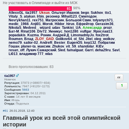
Не участвовать в Олимпиаде и выйти из МОК
98%
81
AllexxGL
,
tia1957
,
Uksus
,
Ольгерт Иванов
,
bego
,
Sukhov
,
ttx1
,
Vitaly_S
,
atakan
,
Irbis
,
резонер
,
Mihail123
,
Смилодон
,
Nevrykhan11
,
rex751
,
Матроскин
,
Большой Свин
,
tolyanych71
,
medic_1966
,
Anji01
,
Morok
,
Hildor
,
hirus
,
Ефрейтор
,
Gerasim36
,
NikolaS
,
Medved_
,
wizard
,
udav
,
Tankist_UA
,
Александр
,
prozr
,
Бат-М
,
Rinat106
,
Div72
,
Умникус
,
hon1280
,
vulfgar
,
Ярослав13
,
popadakis
,
Kuzma
,
Ронин
,
Андрей Д
,
LimonadniyJo
,
fox2trot
,
Roumen
,
Влад
,
ZLOY_GAD
,
Golikov64
,
ol_Shi
,
Jitel
,
oleg_wolkov
,
nemo79
,
sailor-02
,
AndreR
,
Bester
,
EugenOS
,
kep132
,
Побратим
Гошан
,
planer-ta
,
максим
,
Zhukov
,
vit_59
,
shandolar
,
KiEv
,
resan_off
,
Лукич Самарский
,
Sled
,
famalguat
,
Garri
,
deha29ru
,
Savl
,
Li013
,
владимир 777
,
wlas
Всего проголосовавших:
83
tia1957
Ответи
Новичок
Репутация:
37973 (+38807/−834)
1
Лояльность:
7947 (+9120/−1173)
Сообщения:
5663
Зарегистрирован:
04.12.2011
С нами:
14 лет 8 месяцев
Имя:
Игорь
Откуда:
Подольск
#61
26.01.2018, 12:40
Главный урок из всей этой олимпийской
истории