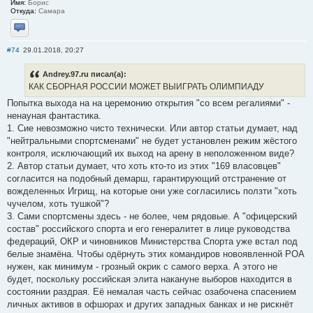
Имя:
Борис
Откуда:
Самара
Отправить личное сообщение
#74
29.01.2018, 20:27
Andrey.97.ru писал(а):
КАК СБОРНАЯ РОССИИ МОЖЕТ ВЫИГРАТЬ ОЛИМПИАДУ
Попытка выхода на на церемонию открытия "со всем регалиями" -
ненауная фантастика.
1. Сие невозможно чисто технически. Или автор статьи думает, над
"нейтральными спортсменами" не будет установлен режим жёстого
контроля, исключающий их выход на арену в неположенном виде?
2. Автор статьи думает, что хоть кто-то из этих "169 власовцев"
согласится на подобный демарш, гарантирующий отстранение от
вожделенных Игрищ, на которые они уже согласились ползти "хоть
чучелом, хоть тушкой"?
3. Сами спортсмены здесь - не более, чем рядовые. А "офицерский
состав" российского спорта и его генералитет в лице руководства
федераций, ОКР и чиновников Министерства Спорта уже встал под
белые знамёна. Чтобы одёрнуть этих командиров новоявленной РОА
нужен, как минимум - грозный окрик с самого верха. А этого не
будет, поскольку российская элита накануне выборов находится в
состоянии раздрая. Её немалая часть сейчас озабочена спасением
личных активов в офшорах и других западных банках и не рискнёт