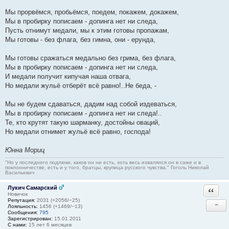
Мы прорвёмся, пробьёмся, поедем, покажем, докажем,
Мы в пробирку пописаем - допинга нет ни следа,
Пусть отнимут медали, мы к этим готовы пропажам,
Мы готовы - без флага, без гимна, они - ерунда,
Мы готовы сражаться медально без грима, без флага,
Мы в пробирку пописаем - допинга нет ни следа,
И медали получит кипучая наша отвага,
Но медали жульё отберёт всё равно!..Не беда, -
Мы не будем сдаваться, дадим над собой издеваться,
Мы в пробирку пописаем - допинга нет ни следа!..
Те, кто крутят такую шарманку, достойны оваций,
Но медали отнимет жульё всё равно, господа!
Юнна Мориц
"Но у последнего подлюки, каков он ни есть, хоть весь извалялся он в саже и в
поклонничестве, есть и у того, братцы, крупица русского чувства." Гоголь Николай
Васильевич
Лукич Самарский
Ответи
Новичок
Репутация:
2031 (+2056/−25)
−
Лояльность:
1456 (+1469/−13)
Сообщения:
795
Зарегистрирован:
15.01.2011
С нами:
15 лет 6 месяцев