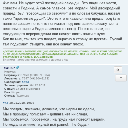
Фиг вам. Не будет этой последней секунды. Это люди без чести,
совести и Родины. А самое главное, без морали. Мой двоюродный
прадед, был "говорящий со зверями" и по словам бабушки, назвал
таких "проклятые души". Это те кто отказался или предал род (это
понятие совсем не то что понимают под ним всякие шизанутые, а
несколько шире и Родина именно от него). По его словам, со
следующего перерождении они начнут опять почти с нуля.
Как по мне, так тех кто поедет, обратно в страну не пускать. Пускай
там подыхают. Увидите, они все кончат плохо.
Третий закон Ньютона они уже постигли на опыте. И жаль, что в этом обществе
он не осуществляется при индивидуальном насилии. Вся их жизнь была бы куда
счастливее и проще.
И.А.Ефремов.
Благими намерениями вымощена дорога в Ад.
tia1957
Ответи
Новичок
Репутация:
37973 (+38807/−834)
−
Лояльность:
7947 (+9120/−1173)
Сообщения:
5663
Зарегистрирован:
04.12.2011
С нами:
14 лет 8 месяцев
Имя:
Игорь
Откуда:
Подольск
#73
28.01.2018, 10:08
Мы поедем, покажем, докажем, что нервы не сдали,
Мы в пробирку пописаем - допинга нет ни следа,
Мы пробьёмся, прорвёмся , на грудь нам повесят медали,
Но медали отнимет жульё всё равно!.. Не беда, -