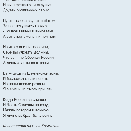
И вы перешагнули «трупы»
Друзей оболганных своих.
Пусть голоса звучат набатом,
За вас вступаясь горячо:
- Во всём чинуши виноваты!
А вот спортсмены ни при чём!
Но что б они ни голосили,
Себе вы уяснить должны,
Что вы – не Сборная России,
А лишь атлеты из страны.
Вы – духи из Шенгенской зоны.
И бесполезно вам пенять.
Но ваши веские резоны
Я в жизни не смогу принять.
Когда Россия за спиною,
И Честь Отчизны на кону,
Между позором и войною
Я лично выбрал бы… войну.
Константин Фролов-Крымский