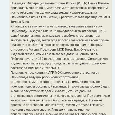
Президент Федерации лыжных гонок России (ФЛГР) Елена Вяльбе
призналась, что не понимает, зачем отечественным спортсменам
после отстранения целого ряда ведущих атлетов ехать на
Олимпийские игры в Пхёнчхане, и раскритиковала президента МОК
Томаса Баха.
«Я нахожусь в смятении и не понимаю, зачем нам ехать на эту
Олимпиаду. Никогда в жизни не находилась в таком состоянии. С
одной стороны, понимаю, как важно любому спортсмену там
выступить. С другой, везти туда просто статистов ни в коем случае
нельзя. И я не считаю нужным прощать тот цинизм, с которым
относятся к России. Президент МОК Томас Бах буквально с
издёвкой сказал, что мы оказывается должны ценить, что в
Пхёнчхан пустили 169 отечественных спортсменов. Сожалею, что
когда-то пожимала ему руку и сидела с ним за одним столом», —
рассказала Вяльбе в интервью RT.
По мнению президента ФЛГР МОК намеренно отстранил от
Олимпиады ведущих российских спортсменов.
«Наверное, кому-то выгодно, чтобы на Олимпийские игры не
поехали лидеры российской команды. В таком случае можно будет,
кивая на отсутствие медалей, сказать, что без допинга
отечественные спортсмены ни на что не способны. При этом никто
не вспомнит, что тех, кто мог бороться за награды, в Пхёнчхан
просто не пригласили. Мне кажется, Россия утратила ключевые
позиции в мировом спорте. Раньше к нашему мнению
прислушивались везде, а сейчас всё решается либо силой, либо