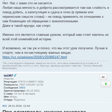
Нет. Нас с вами это не касается.
Любая наша мягкость и доброта рассматривается там как слабость и
повод добить, а капитуляция и сдача в плен (в прямом или
переносном смысле слова) – не повод применять по отношению к
нам Конвенцию об обращении с военнопленными.
Даже в такой ерунде, как спорт.
Именно это является главным уроком, который нам стоит извлечь из
всей этой олимпийской истории.
И возможно, не так уж и плохо, что мы этот урок получили. Лучше в
спорте, чем в по-настоящему важных вещах.
https://vz.ru/opinions/2018/1/25/905147.html
"Но у последнего подлюки, каков он ни есть, хоть весь извалялся он в саже и в
поклонничестве, есть и у того, братцы, крупица русского чувства." Гоголь Николай
Васильевич
tia1957
Ответи
Новичок
Репутация:
37973 (+38807/−834)
9
Лояльность:
7947 (+9120/−1173)
Сообщения:
5663
Зарегистрирован:
04.12.2011
С нами:
14 лет 8 месяцев
Имя:
Игорь
Откуда:
Подольск
#62
26.01.2018, 12:44