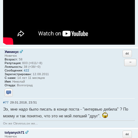
Умникус
Ответи
Новичок
Возраст:
58
−
Репутация:
603 (+611/−8)
Лояльность:
38 (+38/−0)
Сообщения:
422
Зарегистрирован:
12.08.2011
С нами:
14 лет 11 месяцев
Имя:
Николай
Откуда:
Волгоград
Отправить личное сообщение
#77
29.01.2018, 23:51
Ээ, мне надо было писать в конце поста - "интервью дебила" ? По
моему и так понятно, что это не мой лепший "друг".
Он же Cleverus,он же...
tolyanych71
Ответи
Новичок