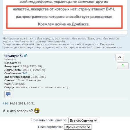
Человек не может жить без сердца, без печени, без почек. Зато, сука, без мозгов
хохлы спокойно живут целыми поколениями.
Зрада — неизбежный финал и изначальная часть любой перемоги. Перемога
происходит из зрады, ради зрады и достигает зрады в высшей точке переможности.
tolyanych71
Ответи
Новичок
Возраст:
55
1
Репутация:
733 (+752/−19)
Лояльность:
1983 (+1992/−9)
Сообщения:
343
Зарегистрирован:
02.03.2013
С нами:
13 лет 5 месяцев
Имя:
Анатолий
Откуда:
москвич, из тех кто понаоставался тут
Отправить личное сообщение
#80
30.01.2018, 00:51
А я что говорил?
Показать сообщения за:
Поле сортировки