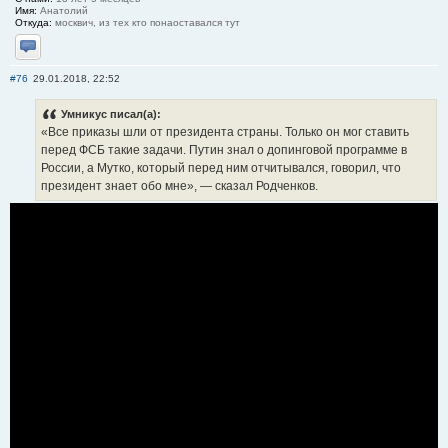
Имя:
Анатолий
Откуда:
москвич, из тех кто понаоставался тут
Отправить личное сообщение
#76
29.01.2018, 22:52
Умникус писал(а):
«Все приказы шли от президента страны. Только он мог ставить
перед ФСБ такие задачи. Путин знал о допинговой программе в
России, а Мутко, который перед ним отчитывался, говорил, что
президент знает обо мне», — сказал Родченков.