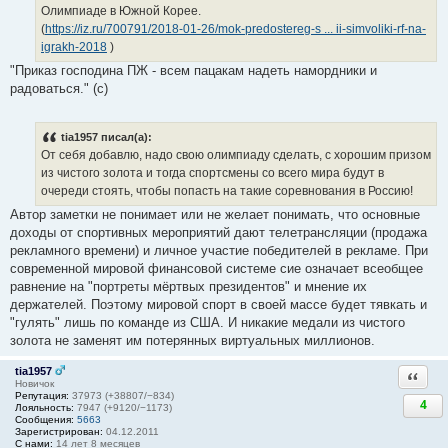
Олимпиаде в Южной Корее.
(
https://iz.ru/700791/2018-01-26/mok-predostereg-s ... ii-simvoliki-rf-na-
igrakh-2018
)
"Приказ господина ПЖ - всем пацакам надеть намордники и
радоваться." (с)
tia1957 писал(а):
От себя добавлю, надо свою олимпиаду сделать, с хорошим призом
из чистого золота и тогда спортсмены со всего мира будут в
очереди стоять, чтобы попасть на такие соревнования в Россию!
Автор заметки не понимает или не желает понимать, что основные
доходы от спортивных мероприятий дают телетрансляции (продажа
рекламного времени) и личное участие победителей в рекламе. При
современной мировой финансовой системе сие означает всеобщее
равнение на "портреты мёртвых президентов" и мнение их
держателей. Поэтому мировой спорт в своей массе будет тявкать и
"гулять" лишь по команде из США. И никакие медали из чистого
золота не заменят им потерянных виртуальных миллионов.
tia1957
Ответи
Новичок
Репутация:
37973 (+38807/−834)
4
Лояльность:
7947 (+9120/−1173)
Сообщения:
5663
Зарегистрирован:
04.12.2011
С нами:
14 лет 8 месяцев