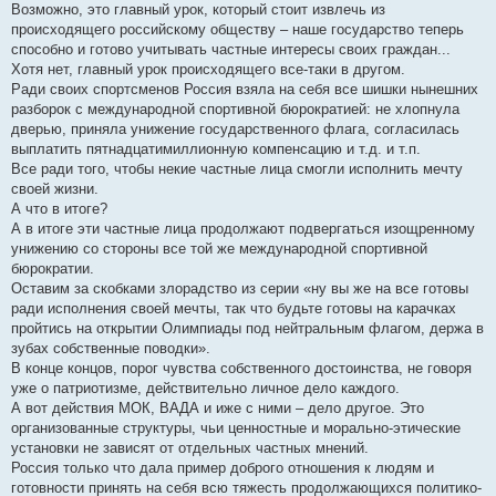
Возможно, это главный урок, который стоит извлечь из
происходящего российскому обществу – наше государство теперь
способно и готово учитывать частные интересы своих граждан...
Хотя нет, главный урок происходящего все-таки в другом.
Pади своих спортсменов Россия взяла на себя все шишки нынешних
разборок с международной спортивной бюрократией: не хлопнула
дверью, приняла унижение государственного флага, согласилась
выплатить пятнадцатимиллионную компенсацию и т.д. и т.п.
Все ради того, чтобы некие частные лица смогли исполнить мечту
своей жизни.
А что в итоге?
А в итоге эти частные лица продолжают подвергаться изощренному
унижению со стороны все той же международной спортивной
бюрократии.
Оставим за скобками злорадство из серии «ну вы же на все готовы
ради исполнения своей мечты, так что будьте готовы на карачках
пройтись на открытии Олимпиады под нейтральным флагом, держа в
зубах собственные поводки».
В конце концов, порог чувства собственного достоинства, не говоря
уже о патриотизме, действительно личное дело каждого.
А вот действия МОК, ВАДА и иже с ними – дело другое. Это
организованные структуры, чьи ценностные и морально-этические
установки не зависят от отдельных частных мнений.
Россия только что дала пример доброго отношения к людям и
готовности принять на себя всю тяжесть продолжающихся политико-