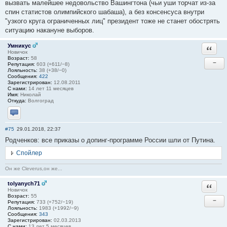
вызвать малейшее недовольство Вашингтона (чьи уши торчат из-за
спин статистов олимпийского шабаша), а без консенсуса внутри
"узкого круга ограниченных лиц" президент тоже не станет обострять
ситуацию накануне выборов.
Умникус
Ответи
Новичок
Возраст:
58
−
Репутация:
603 (+611/−8)
Лояльность:
38 (+38/−0)
Сообщения:
422
Зарегистрирован:
12.08.2011
С нами:
14 лет 11 месяцев
Имя:
Николай
Откуда:
Волгоград
Отправить личное сообщение
#75
29.01.2018, 22:37
Родченков: все приказы о допинг-программе России шли от Путина.
Спойлер
Он же Cleverus,он же...
tolyanych71
Ответи
Новичок
Возраст:
55
−
Репутация:
733 (+752/−19)
Лояльность:
1983 (+1992/−9)
Сообщения:
343
Зарегистрирован:
02.03.2013
С нами:
13 лет 5 месяцев