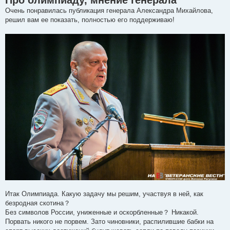
Про олимпиаду, мнение генерала
Очень понравилась публикация генерала Александра Михайлова,
решил вам ее показать, полностью его поддерживаю!
Итак Олимпиада. Какую задачу мы решим, участвуя в ней, как
безродная скотина？
Без символов России, униженные и оскорбленные？ Никакой.
Порвать никого не порвем. Зато чиновники, распилившие бабки на