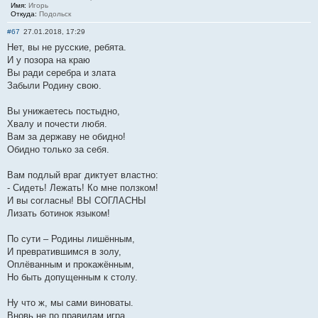
Имя:
Игорь
Откуда:
Подольск
#67
27.01.2018, 17:29
Нет, вы не русские, ребята.
И у позора на краю
Вы ради серебра и злата
Забыли Родину свою.
Вы унижаетесь постыдно,
Хвалу и почести любя.
Вам за державу не обидно!
Обидно только за себя.
Вам подлый враг диктует властно:
- Сидеть! Лежать! Ко мне ползком!
И вы согласны! ВЫ СОГЛАСНЫ
Лизать ботинок языком!
По сути – Родины лишённым,
И превратившимся в золу,
Оплёванным и прокажённым,
Но быть допущенным к столу.
Ну что ж, мы сами виноваты.
Вновь не по правилам игра,