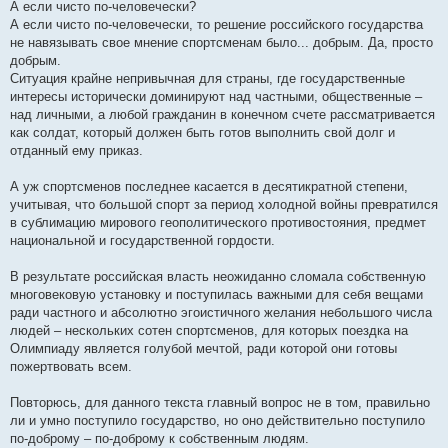
А если чисто по-человечески?
А если чисто по-человечески, то решение российского государства
не навязывать свое мнение спортсменам было... добрым. Да, просто
добрым.
Ситуация крайне непривычная для страны, где государственные
интересы исторически доминируют над частными, общественные –
над личными, а любой гражданин в конечном счете рассматривается
как солдат, который должен быть готов выполнить свой долг и
отданный ему приказ.
А уж спортсменов последнее касается в десятикратной степени,
учитывая, что большой спорт за период холодной войны превратился
в сублимацию мирового геополитического противостояния, предмет
национальной и государственной гордости.
В результате российская власть неожиданно сломала собственную
многовековую установку и поступилась важными для себя вещами
ради частного и абсолютно эгоистичного желания небольшого числа
людей – нескольких сотен спортсменов, для которых поездка на
Олимпиаду является голубой мечтой, ради которой они готовы
пожертвовать всем.
Повторюсь, для данного текста главный вопрос не в том, правильно
ли и умно поступило государство, но оно действительно поступило
по-доброму – по-доброму к собственным людям.