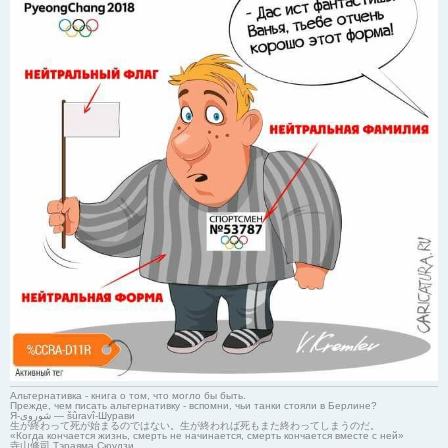
Альтернативка - книга о том, что могло бы быть.
Прежде, чем писать альтернативку - вспомни, чьи танки стояли в Берлине?
Я-شوروی — šûravî-Шурави
生が終わって死が始まるのではない。生が終われば死もまた終わってしまうのだ。
«Когда кончается жизнь, смерть не начинается, смерть кончается вместе с ней»
寺山修司 Тэраяма Сюудзи