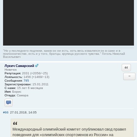
"Но у последнего подлюки, каков он ни есть, хоть весь извалялся он в саже и в
поклонничестве, есть и у того, братцы, крупица русского чувства." Гоголь Николай
Васильевич
Лукич Самарский
Ответи
Новичок
Репутация:
2031 (+2056/−25)
−
Лояльность:
1456 (+1469/−13)
Сообщения:
795
Зарегистрирован:
15.01.2011
С нами:
15 лет 6 месяцев
Имя:
Борис
Откуда:
Самара
Отправить личное сообщение
#66
27.01.2018, 14:05
Международный олимпийский комитет опубликовал свод правил
поведения для «олимпийских спортсменов из России» на