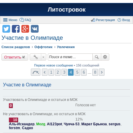
Литостровок
Меню
FAQ
Регистрация
Вход
Участие в Олимпиаде
Список разделов
Оффтопик
Увлечения
Ответить
Первое новое сообщение
• 156 сообщений
1
2
3
4
5
6
…
8
Участие в Олимпиаде
Участвовать в Олимпиаде и остаться в МОК
Голосов нет
0
Не участвовать в Олимпиаде, но остаться в МОК
12%
10
Аль-Искандер
,
Mozg
,
Al123pot
,
Чукча-53
,
Марат Брынза
,
sergus
,
ferstm
,
Садко