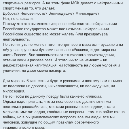
спортивных разборок. А на этом фоне МОК делает с нейтральными
спортсменами то, что делает.
Доброта? Человечность? Великодушие? Милосердие?
Нет, не слышали.
Потому что это вы можете искренне себя считать нейтральными.
Российское государство может вас называть нейтральными.
Российское общество вас может жалеть (или презирать) за
нейтральность.
Но это ничуть не меняет того, что для всего мира вы – русские и на
лбу у вас крупными буквами написано «Россия», и для мира вы –
часть России. Вне зависимости от этнического происхождения,
оттенка кожи и разреза глаз. И этого ничто не изменит – ни
демонстративная капитуляция, ни готовность на любые условия и
унижения, ни даже смена паспорта.
Для мира вы были, есть и будете русскими, и поэтому вам от мира
не положено ни доброты, ни человечности, ни великодушия, ни
милосердия.
Не то чтобы по данному поводу были какие-то иллюзии.
Однако надо признать, что за послевоенные десятилетия мы
несколько расслабились, местами розовые очки надели, стали
мелькать мысли: ладно, глобальные вопросы – там «на войне как на
войне», но в общечеловеческих вопросах все мы люди, все мы
человеки, живущие по общим правилам современного
гуманистического мира.