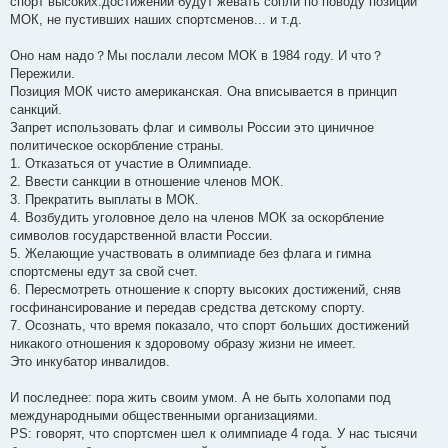
спорт высоких.достижений будут жевать сопли по поводу позиции
МОК, не пустивших наших спортсменов... и т.д.
Оно нам надо？Мы послали лесом МОК в 1984 году. И что？
Пережили.
Позиция МОК чисто американская. Она вписывается в принцип
санкций.
Запрет использовать флаг и символы России это циничное
политическое оскорбление страны.
1. Отказаться от участие в Олимпиаде.
2. Ввести санкции в отношение членов МОК.
3. Прекратить выплаты в МОК.
4. Возбудить уголовное дело на членoв МОК за оскорбление
символов государственной власти России.
5. Желающие участвовать в олимпиаде без флага и гимна
спортсмены едут за свой счет.
6. Пересмотреть отношение к спорту высоких достижений, сняв
госфинансирование и передав средства детскому спорту.
7. Осознать, что время показало, что спорт больших достижений
никакого отношения к здоровому образу жизни не имеет.
Это инкубатор инвалидов.
И последнее: пора жить своим умом. А не быть холопами под
международными общественными организациями.
PS: говорят, что спортсмен шел к олимпиаде 4 года. У нас тысячи