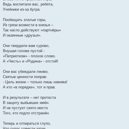
Ведь воспитали вас, ребята,
Учебники из-за бугра.
Пообещать златые горы,
Из грязи возвести в князья –
Так нагло действуют «партнёры»
И окаянные «друзья».
Они твердили вам сурово,
Внушая голове пустой -
«Патриотизм» - плохое слово.
А «Честь» и «Родина» - отстой!
Они вас убеждали лживо,
Святые ценности поправ:
- Цель жизни – только лишь нажива!
А кто «в порядке», тот и прав.
И в результате – нет протеста
В защиту выбывших имён.
И не пустует свято место
Того, кто подло отстранён.
Теперь и отпираться глупо,
Что голос совести затих.