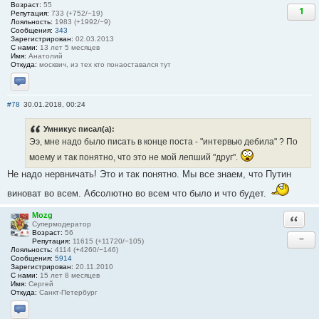
Возраст:
55
1
Репутация:
733 (+752/−19)
Лояльность:
1983 (+1992/−9)
Сообщения:
343
Зарегистрирован:
02.03.2013
С нами:
13 лет 5 месяцев
Имя:
Анатолий
Откуда:
москвич, из тех кто понаоставался тут
Отправить личное сообщение
#78
30.01.2018, 00:24
Умникус писал(а):
Ээ, мне надо было писать в конце поста - "интервью дебила" ? По
моему и так понятно, что это не мой лепший "друг".
Не надо нервничать! Это и так понятно. Мы все знаем, что Путин
виноват во всем. Абсолютно во всем что было и что будет.
Mozg
Ответи
Супермодератор
Возраст:
56
−
Репутация:
11615 (+11720/−105)
Лояльность:
4114 (+4260/−146)
Сообщения:
5914
Зарегистрирован:
20.11.2010
С нами:
15 лет 8 месяцев
Имя:
Сергей
Откуда:
Санкт-Петербург