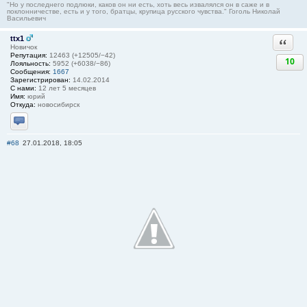
"Но у последнего подлюки, каков он ни есть, хоть весь извалялся он в саже и в
поклонничестве, есть и у того, братцы, крупица русского чувства." Гоголь Николай
Васильевич
ttx1
Ответи
Новичок
Репутация:
12463 (+12505/−42)
10
Лояльность:
5952 (+6038/−86)
Сообщения:
1667
Зарегистрирован:
14.02.2014
С нами:
12 лет 5 месяцев
Имя:
юрий
Откуда:
новосибирск
Отправить личное сообщение
#68
27.01.2018, 18:05