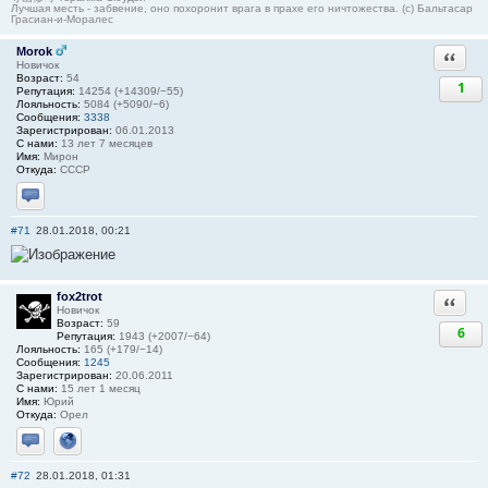
Лучшая месть - забвение, оно похоронит врага в прахе его ничтожества. (с) Бальтасар
Грасиан-и-Моралес
Morok
Ответи
Новичок
Возраст:
54
1
Репутация:
14254 (+14309/−55)
Лояльность:
5084 (+5090/−6)
Сообщения:
3338
Зарегистрирован:
06.01.2013
С нами:
13 лет 7 месяцев
Имя:
Мирон
Откуда:
СССР
Отправить личное сообщение
#71
28.01.2018, 00:21
fox2trot
Ответи
Новичок
Возраст:
59
6
Репутация:
1943 (+2007/−64)
Лояльность:
165 (+179/−14)
Сообщения:
1245
Зарегистрирован:
20.06.2011
С нами:
15 лет 1 месяц
Имя:
Юрий
Откуда:
Орел
Отправить личное сообщение
Сайт
#72
28.01.2018, 01:31