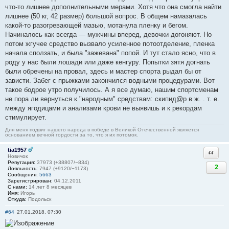
что-то лишнее дополнительными мерами. Хотя что она смогла найти
лишнее (50 кг, 42 размер) большой вопрос. В общем намазалась
какой-то разогревающей мазью, мотанула пленку и бегом.
Начиналось как всегда — мужчины вперед, девочки догоняют. Но
потом жгучее средство вызвало усиленное потоотделение, пленка
начала сползать, и была "зажевана" попой. И тут стало ясно, что в
роду у нас были лошади или даже кенгуру. Попытки зятя догнать
были обречены на провал, здесь и мастер спорта рыдал бы от
зависти. Забег с прыжками закончился водными процедурами. Вот
такое бодрое утро получилось. А я все думаю, нашим спортсменам
не пора ли вернуться к "народным" средствам: скипид@р в ж. . т. е.
между ягодицами и анализами крови не выявишь и к рекордам
стимулирует.
Для меня подвиг нашего народа в победе в Великой Отечественной является
основанием вечной гордости за то, что я их потомок.
tia1957
Ответи
Новичок
Репутация:
37973 (+38807/−834)
2
Лояльность:
7947 (+9120/−1173)
Сообщения:
5663
Зарегистрирован:
04.12.2011
С нами:
14 лет 8 месяцев
Имя:
Игорь
Откуда:
Подольск
#64
27.01.2018, 07:30