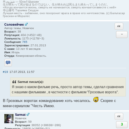
Я-شوروی — šûravî-Шурави
生が終わって死が始まるのではない。生が終われば死もまた終わってしまうのだ。
«Когда кончается жизнь, смерть не начинается, смерть кончается вместе с ней»
寺山修司 Тэраяма Сюудзи
Лучшая месть - забвение, оно похоронит врага в прахе его ничтожества. (с) Бальтасар
Грасиан-и-Моралес
Соловейчик
Ответи
Автор темы, Новичок
Возраст:
38
−
Репутация:
404 (+452/−48)
Лояльность:
1175 (+1178/−3)
Сообщения:
765
Зарегистрирован:
27.01.2013
С нами:
13 лет 6 месяцев
Имя:
Игорь
Откуда:
Кемеровская область.
Отправить личное сообщение
#19
17.07.2013, 11:57
Sarmat писал(а):
Я знаю о каком фильме речь, просто автор темы, сделал сравнения
с нашими фильмами , в частности с фильмом "Грозовые ворота".
В Грозовых воротах командование хоть чесалось.
Скорее с
мини-сериалом "Честь Имею.
Sarmat
Ответи
Новичок
Возраст:
59
3
Репутация:
38352 (+38638/−286)
Лояльность:
19808 (+19859/−51)