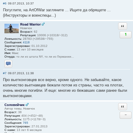
#6
09.07.2013, 10:37
Погуглите, на ArtOfWar загляните ... Ищите да обрящете ...
(Инструкторы и военспецы...)
Road Warrior
Ответи
Новичок
Возраст:
62
1
Репутация:
10006 (+10318/−312)
Лояльность:
28783 (+29538/−755)
Сообщения:
4118
Зарегистрирован:
01.10.2012
С нами:
13 лет 10 месяцев
Имя:
Макс
Откуда:
то ли из штата NY, то ли из Германии...
Отправить личное сообщение
#7
09.07.2013, 11:38
Про вьетконговцев все верно, кроме одного. Не забывайте, какое
количество вьетнамцев бежали потом из страны, часто на плотах,
очень многие погибли. И еще: многие из бежавших сами ранее были
вьетконговцами.
Соловейчик
Ответи
Автор темы, Новичок
Возраст:
38
−
Репутация:
404 (+452/−48)
Лояльность:
1175 (+1178/−3)
Сообщения:
765
Зарегистрирован:
27.01.2013
С нами:
13 лет 6 месяцев