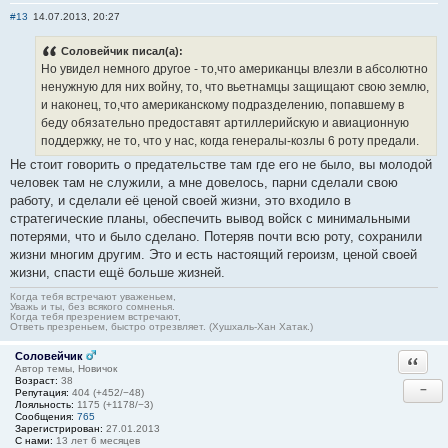
#13
14.07.2013, 20:27
Соловейчик писал(а):
Но увидел немного другое - то,что американцы влезли в абсолютно
ненужную для них войну, то, что вьетнамцы защищают свою землю,
и наконец, то,что американскому подразделению, попавшему в
беду обязательно предоставят артиллерийскую и авиационную
поддержку, не то, что у нас, когда генералы-козлы 6 роту предали.
Не стоит говорить о предательстве там где его не было, вы молодой
человек там не служили, а мне довелось, парни сделали свою
работу, и сделали её ценой своей жизни, это входило в
стратегические планы, обеспечить вывод войск с минимальными
потерями, что и было сделано. Потеряв почти всю роту, сохранили
жизни многим другим. Это и есть настоящий героизм, ценой своей
жизни, спасти ещё больше жизней.
Когда тебя встречают уваженьем,
Уважь и ты, без всякого сомненья.
Когда тебя презрением встречают,
Ответь презреньем, быстро отрезвляет. (Хушхаль-Хан Хатак.)
Соловейчик
Ответи
Автор темы, Новичок
Возраст:
38
−
Репутация:
404 (+452/−48)
Лояльность:
1175 (+1178/−3)
Сообщения:
765
Зарегистрирован:
27.01.2013
С нами:
13 лет 6 месяцев