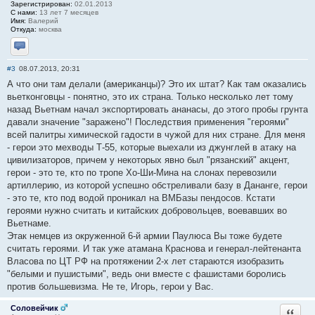
Зарегистрирован:
02.01.2013
С нами:
13 лет 7 месяцев
Имя:
Валерий
Откуда:
москва
Отправить личное сообщение
#3
08.07.2013, 20:31
А что они там делали (американцы)? Это их штат? Как там оказались
вьетконговцы - понятно, это их страна. Только несколько лет тому
назад Вьетнам начал экспортировать ананасы, до этого пробы грунта
давали значение "заражено"! Последствия применения "героями"
всей палитры химической гадости в чужой для них стране. Для меня
- герои это мехводы Т-55, которые выехали из джунглей в атаку на
цивилизаторов, причем у некоторых явно был "рязанский" акцент,
герои - это те, кто по тропе Хо-Ши-Мина на слонах перевозили
артиллерию, из которой успешно обстреливали базу в Дананге, герои
- это те, кто под водой проникал на ВМБазы пендосов. Кстати
героями нужно считать и китайских добровольцев, воевавших во
Вьетнаме.
Этак немцев из окруженной 6-й армии Паулюса Вы тоже будете
считать героями. И так уже атамана Краснова и генерал-лейтенанта
Власова по ЦТ РФ на протяжении 2-х лет стараются изобразить
"белыми и пушистыми", ведь они вместе с фашистами боролись
против большевизма. Не те, Игорь, герои у Вас.
Соловейчик
Ответи