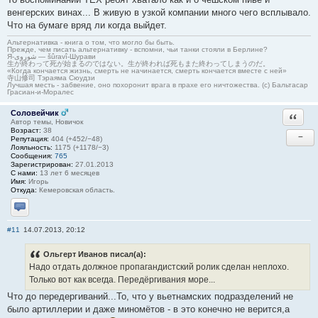
венгерских винах... В живую в узкой компании много чего всплывало.
Что на бумаге вряд ли когда выйдет.
Альтернативка - книга о том, что могло бы быть.
Прежде, чем писать альтернативку - вспомни, чьи танки стояли в Берлине?
Я-شوروی — šûravî-Шурави
生が終わって死が始まるのではない。生が終われば死もまた終わってしまうのだ。
«Когда кончается жизнь, смерть не начинается, смерть кончается вместе с ней»
寺山修司 Тэраяма Сюудзи
Лучшая месть - забвение, оно похоронит врага в прахе его ничтожества. (с) Бальтасар
Грасиан-и-Моралес
Соловейчик
Ответи
Автор темы, Новичок
Возраст:
38
−
Репутация:
404 (+452/−48)
Лояльность:
1175 (+1178/−3)
Сообщения:
765
Зарегистрирован:
27.01.2013
С нами:
13 лет 6 месяцев
Имя:
Игорь
Откуда:
Кемеровская область.
Отправить личное сообщение
#11
14.07.2013, 20:12
Ольгерт Иванов писал(а):
Надо отдать должное пропагандистский ролик сделан неплохо.
Только вот как всегда. Передёргивания море...
Что до передергиваний...То, что у вьетнамских подразделений не
было артиллерии и даже миномётов - в это конечно не верится,а