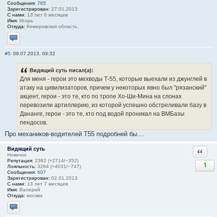
Сообщения:
765
Зарегистрирован:
27.01.2013
С нами:
13 лет 6 месяцев
Имя:
Игорь
Откуда:
Кемеровская область.
Отправить личное сообщение
#5
09.07.2013, 09:32
Видящий суть писал(а):
Для меня - герои это мехводы Т-55, которые выехали из джунглей в
атаку на цивилизаторов, причем у некоторых явно был "рязанский"
акцент, герои - это те, кто по тропе Хо-Ши-Мина на слонах
перевозили артиллерию, из которой успешно обстреливали базу в
Дананге, герои - это те, кто под водой проникал на ВМБазы
пендосов.
Про механиков-водителей Т55 подробней бы....
Видящий суть
Ответи
Новичок
Репутация:
2362 (+2714/−352)
1
Лояльность:
3284 (+4031/−747)
Сообщения:
607
Зарегистрирован:
02.01.2013
С нами:
13 лет 7 месяцев
Имя:
Валерий
Откуда:
москва
Отправить личное сообщение