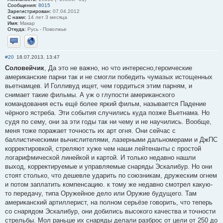
Сообщения:
8015
Зарегистрирован:
07.04.2012
С нами:
14 лет 3 месяца
Имя:
Макар
Откуда:
Русь - Поволжье
Отправить личное сообщение
Сайт
#20
18.07.2013, 13:47
Соловейчик
, Да это не важно, но что интересно,героические
американские парни так и не смогли победить чумазых истощенных
вьетнамцев. И Голливуд ищет, чем гордиться этим парням, и
снимает такие фильмы. А уж о глупости американского
командования есть ещё более яркий фильм, называется Падение
чёрного ястреба. Эти события случились куда позже Вьетнама. Но
судя по сему, они за эти годы так ни чему и не научились. Вообще,
меня тоже поражает точность их арт огня. Они сейчас с
баллистическими вычислителями, лазерными дальномерами и ДжПС
корректировкой, стреляют хуже чем наши лейтенанты с простой
логарифмической линейкой и картой. И только недавно нашли
выход, корректируемые и управляемые снаряды Эскалибур. Но они
стоят столько, что дешевле ударить по союзникам, дружеским огнем
и потом заплатить компенсацию. к тому же недавно смотрел какую-
то передачу, типа Оружейное дело или Оружие будущего. Там
американский артиллерист, на полном серьёзе говорить, что теперь
со снарядом Эскалибур, они добились высокого качества и точности
стрельбы. Мол раньше их снаряды делали разброс от цели от 250 до