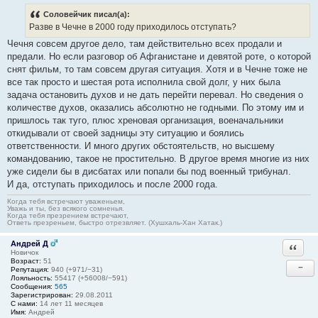
Соловейчик писал(а):
Разве в Чечне в 2000 году приходилось отступать?
Чечня совсем другое дело, там действительно всех продали и
предали. Но если разговор об Афганистане и девятой роте, о которой
снят фильм, то там совсем другая ситуация. Хотя и в Чечне тоже не
все так просто и шестая рота исполнила свой долг, у них была
задача остановить духов и не дать перейти перевал. Но сведения о
количестве духов, оказались абсолютно не годными. По этому им и
пришлось так туго, плюс хреновая организация, военачальники
откидывали от своей задницы эту ситуацию и боялись
ответственности. И много других обстоятельств, но высшему
командованию, такое не простительно. В другое время многие из них
уже сидели бы в дисбатах или попали бы под военный трибунал.
И да, отступать приходилось и после 2000 года.
Когда тебя встречают уваженьем,
Уважь и ты, без всякого сомненья.
Когда тебя презрением встречают,
Ответь презреньем, быстро отрезвляет. (Хушхаль-Хан Хатак.)
Андрей Д
Ответи
Новичок
Возраст:
51
−
Репутация:
940 (+971/−31)
Лояльность:
55417 (+56008/−591)
Сообщения:
565
Зарегистрирован:
29.08.2011
С нами:
14 лет 11 месяцев
Имя:
Андрей