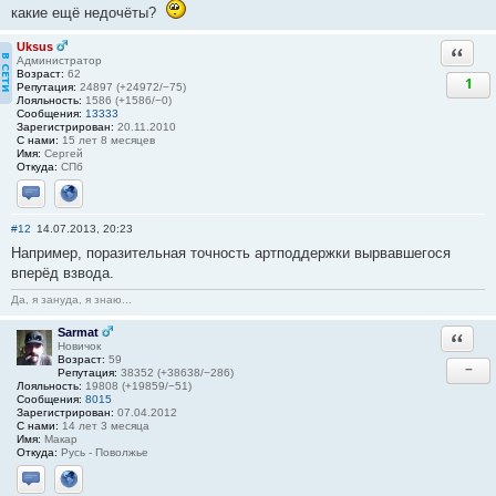
какие ещё недочёты?
Uksus
Ответи
Администратор
Возраст:
62
1
Репутация:
24897 (+24972/−75)
Лояльность:
1586 (+1586/−0)
Сообщения:
13333
Зарегистрирован:
20.11.2010
С нами:
15 лет 8 месяцев
Имя:
Сергей
Откуда:
СПб
Отправить личное сообщение
Сайт
#12
14.07.2013, 20:23
Например, поразительная точность артподдержки вырвавшегося
вперёд взвода.
Да, я зануда, я знаю...
Sarmat
Ответи
Новичок
Возраст:
59
−
Репутация:
38352 (+38638/−286)
Лояльность:
19808 (+19859/−51)
Сообщения:
8015
Зарегистрирован:
07.04.2012
С нами:
14 лет 3 месяца
Имя:
Макар
Откуда:
Русь - Поволжье
Отправить личное сообщение
Сайт