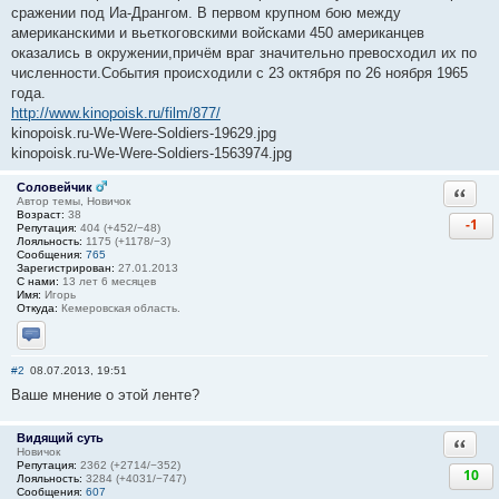
сражении под Иа-Дрангом. В первом крупном бою между
американскими и вьеткоговскими войсками 450 американцев
оказались в окружении,причём враг значительно превосходил их по
численности.События происходили с 23 октября по 26 ноября 1965
года.
http://www.kinopoisk.ru/film/877/
kinopoisk.ru-We-Were-Soldiers-19629.jpg
kinopoisk.ru-We-Were-Soldiers-1563974.jpg
Соловейчик
Ответи
Автор темы, Новичок
Возраст:
38
-1
Репутация:
404 (+452/−48)
Лояльность:
1175 (+1178/−3)
Сообщения:
765
Зарегистрирован:
27.01.2013
С нами:
13 лет 6 месяцев
Имя:
Игорь
Откуда:
Кемеровская область.
Отправить личное сообщение
#2
08.07.2013, 19:51
Ваше мнение о этой ленте?
Видящий суть
Ответи
Новичок
Репутация:
2362 (+2714/−352)
10
Лояльность:
3284 (+4031/−747)
Сообщения:
607