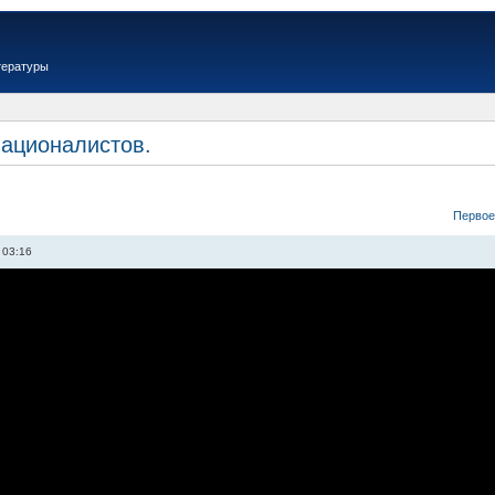
тературы
националистов.
Первое
 03:16