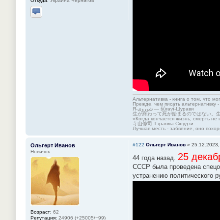
Откуда:
Украина Чернигов
Отправить личное сообщение
Альтернативка - книга о том, что мо
Прежде, чем писать альтернативку -
Я-شوروی — šûravî-Шурави
生が終わって死が始まるのではない。
«Когда кончается жизнь, смерть не 
寺山修司 Тэраяма Сюудзи
Лучшая месть - забвение, оно похор
#122
Ольгерт Иванов
»
25.12.2023,
Ольгерт Иванов
Новичок
25 декаб
44 года назад.
СССР была проведена спецоп
устранению политического р
Возраст:
62
Репутация:
24906 (+25005/−99)