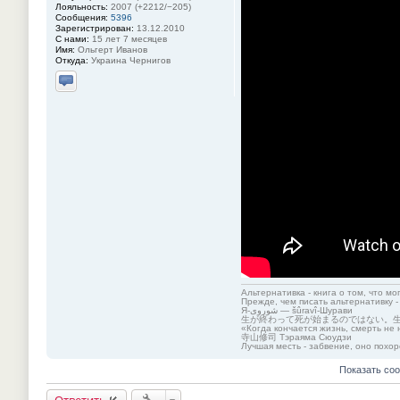
Лояльность:
2007 (+2212/−205)
Сообщения:
5396
Зарегистрирован:
13.12.2010
С нами:
15 лет 7 месяцев
Имя:
Ольгерт Иванов
Откуда:
Украина Чернигов
Отправить личное сообщение
Альтернативка - книга о том, что мо
Прежде, чем писать альтернативку -
Я-شوروی — šûravî-Шурави
生が終わって死が始まるのではない。
«Когда кончается жизнь, смерть не 
寺山修司 Тэраяма Сюудзи
Лучшая месть - забвение, оно похор
Показать со