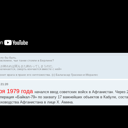
гло бы быть.
 вспомни, чьи танки стояли в Берлине?
生が終われば死もまた終わってしまうのだ。
начинается, смерть кончается вместе с ней»
онит врага в прахе его ничтожества. (с) Бальтасар Грасиан-и-Моралес
 21:20
ря 1979 года
начался ввод советских войск в Афганистан. Через 
ерация «Байкал-79» по захвату 17 важнейших объектов в Кабуле, соста
уководства Афганистана в лице Х. Амина.