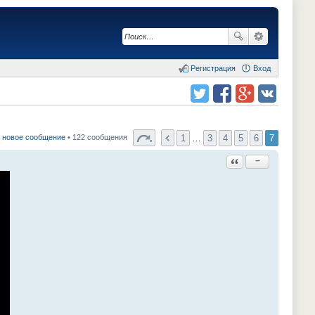
Регистрация
Вход
Поделиться в twitter.com
Поделиться в facebook.com
Поделиться в Google Plus
Поделиться в vk.com
1
…
3
4
5
6
7
 новое сообщение
• 122 сообщения
Ответить с цитатой
−