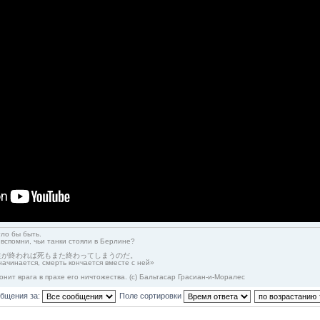
гло бы быть.
 вспомни, чьи танки стояли в Берлине?
生が終われば死もまた終わってしまうのだ。
начинается, смерть кончается вместе с ней»
онит врага в прахе его ничтожества. (с) Бальтасар Грасиан-и-Моралес
общения за:
Поле сортировки