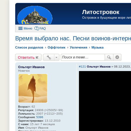
Литостровок
Островок в бушующем море ли
Меню
FAQ
Время выбрало нас. Песни воинов-интер
Список разделов
Оффтопик
Увлечения
Музыка
Ответить
#121
Ольгерт Иванов
»
08.12.2023,
Ольгерт Иванов
Новичок
Возраст:
62
Репутация:
24906 (+25005/−99)
Лояльность:
2007 (+2212/−205)
Сообщения:
5396
Зарегистрирован:
13.12.2010
С нами:
15 лет 7 месяцев
Имя:
Ольгерт Иванов