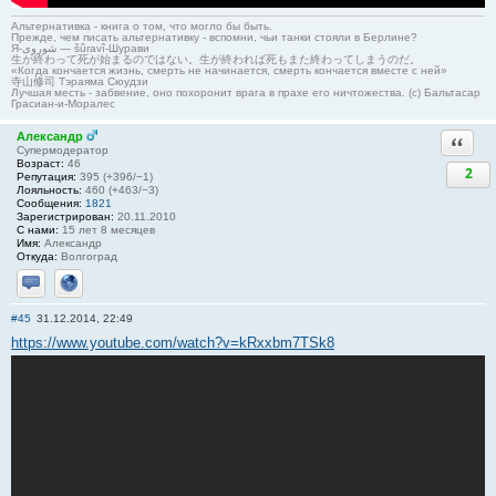
Альтернативка - книга о том, что могло бы быть.
Прежде, чем писать альтернативку - вспомни, чьи танки стояли в Берлине?
Я-شوروی — šûravî-Шурави
生が終わって死が始まるのではない。生が終われば死もまた終わってしまうのだ。
«Когда кончается жизнь, смерть не начинается, смерть кончается вместе с ней»
寺山修司 Тэраяма Сюудзи
Лучшая месть - забвение, оно похоронит врага в прахе его ничтожества. (с) Бальтасар
Грасиан-и-Моралес
Александр
Ответи
Супермодератор
Возраст:
46
2
Репутация:
395 (+396/−1)
Лояльность:
460 (+463/−3)
Сообщения:
1821
Зарегистрирован:
20.11.2010
С нами:
15 лет 8 месяцев
Имя:
Александр
Откуда:
Волгоград
Отправить личное сообщение
Сайт
#45
31.12.2014, 22:49
https://www.youtube.com/watch?v=kRxxbm7TSk8