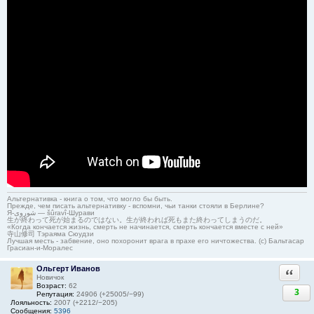
Альтернативка - книга о том, что могло бы быть.
Прежде, чем писать альтернативку - вспомни, чьи танки стояли в Берлине?
Я-شوروی — šûravî-Шурави
生が終わって死が始まるのではない。生が終われば死もまた終わってしまうのだ。
«Когда кончается жизнь, смерть не начинается, смерть кончается вместе с ней»
寺山修司 Тэраяма Сюудзи
Лучшая месть - забвение, оно похоронит врага в прахе его ничтожества. (с) Бальтасар
Грасиан-и-Моралес
Ольгерт Иванов
Ответи
Новичок
Возраст:
62
3
Репутация:
24906 (+25005/−99)
Лояльность:
2007 (+2212/−205)
Сообщения:
5396