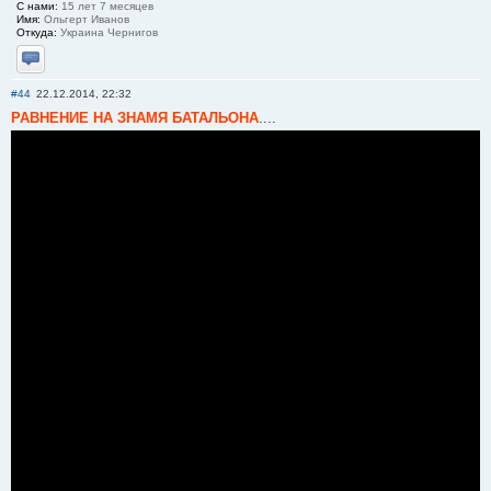
С нами:
15 лет 7 месяцев
Имя:
Ольгерт Иванов
Откуда:
Украина Чернигов
Отправить личное сообщение
#44
22.12.2014, 22:32
РАВНЕНИЕ НА ЗНАМЯ БАТАЛЬОНА
....