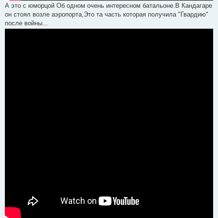
А это с юморцой Об одном очень интересном батальоне.В Кандагаре
он стоял возле аэропорта,Это та часть которая получила "Гвардию"
после войны...