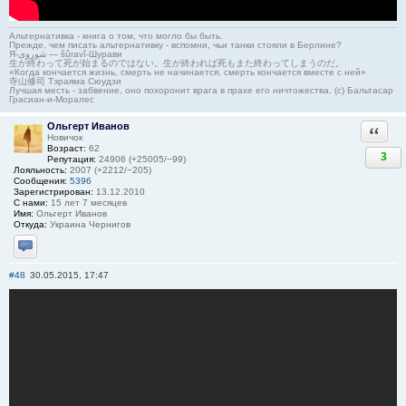
Альтернативка - книга о том, что могло бы быть.
Прежде, чем писать альтернативку - вспомни, чьи танки стояли в Берлине?
Я-شوروی — šûravî-Шурави
生が終わって死が始まるのではない。生が終われば死もまた終わってしまうのだ。
«Когда кончается жизнь, смерть не начинается, смерть кончается вместе с ней»
寺山修司 Тэраяма Сюудзи
Лучшая месть - забвение, оно похоронит врага в прахе его ничтожества. (с) Бальтасар
Грасиан-и-Моралес
Ольгерт Иванов
Ответи
Новичок
Возраст:
62
3
Репутация:
24906 (+25005/−99)
Лояльность:
2007 (+2212/−205)
Сообщения:
5396
Зарегистрирован:
13.12.2010
С нами:
15 лет 7 месяцев
Имя:
Ольгерт Иванов
Откуда:
Украина Чернигов
Отправить личное сообщение
#48
30.05.2015, 17:47