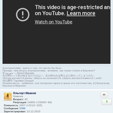
Альтернативка - книга о том, что могло бы быть.
Прежде, чем писать альтернативку - вспомни, чьи танки стояли в Берлине?
Я-شوروی — šûravî-Шурави
生が終わって死が始まるのではない。生が終われば死もまた終わってしまうのだ。
«Когда кончается жизнь, смерть не начинается, смерть кончается вместе с ней»
寺山修司 Тэраяма Сюудзи
Лучшая месть - забвение, оно похоронит врага в прахе его ничтожества. (с) Бальтасар
Грасиан-и-Моралес
Ольгерт Иванов
Ответи
Новичок
Возраст:
62
1
Репутация:
24906 (+25005/−99)
Лояльность:
2007 (+2212/−205)
Сообщения:
5396
Зарегистрирован:
13.12.2010