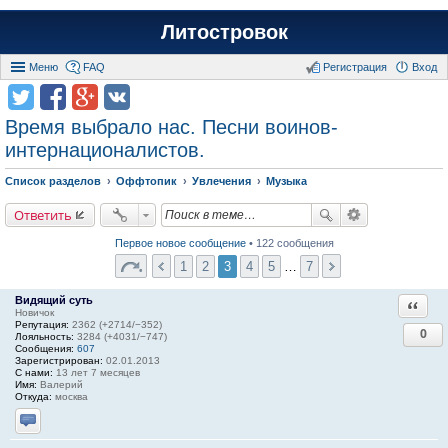
Литостровок
Меню
FAQ
Регистрация
Вход
Время выбрало нас. Песни воинов-
интернационалистов.
Список разделов
Оффтопик
Увлечения
Музыка
Ответить
Первое новое сообщение
• 122 сообщения
1
2
3
4
5
…
7
Видящий суть
Ответи
Новичок
Репутация:
2362 (+2714/−352)
0
Лояльность:
3284 (+4031/−747)
Сообщения:
607
Зарегистрирован:
02.01.2013
С нами:
13 лет 7 месяцев
Имя:
Валерий
Откуда:
москва
Отправить личное сообщение