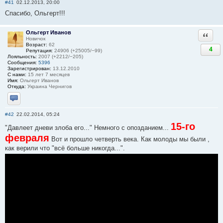
#41
02.12.2013, 20:00
Спасибо, Ольгерт!!!
Ольгерт Иванов
Ответи
Новичок
Возраст:
62
4
Репутация:
24906 (+25005/−99)
Лояльность:
2007 (+2212/−205)
Сообщения:
5396
Зарегистрирован:
13.12.2010
С нами:
15 лет 7 месяцев
Имя:
Ольгерт Иванов
Откуда:
Украина Чернигов
Отправить личное сообщение
#42
22.02.2014, 05:24
15-го
"Давлеет дневи злоба его..." Немного с опозданием...
февраля
Вот и прошло четверть века. Как молоды мы были ,
как верили что "всё больше никогда...".