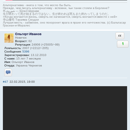
Альтернативка - книга о том, что могло бы быть.
Прежде, чем писать альтернативку - вспомни, чьи танки стояли в Берлине?
Я-شوروی — šûravî-Шурави
生が終わって死が始まるのではない。生が終われば死もまた終わってしまうのだ。
«Когда кончается жизнь, смерть не начинается, смерть кончается вместе с ней»
寺山修司 Тэраяма Сюудзи
Лучшая месть - забвение, оно похоронит врага в прахе его ничтожества. (с) Бальтасар
Грасиан-и-Моралес
Ольгерт Иванов
Ответи
Новичок
Возраст:
62
1
Репутация:
24906 (+25005/−99)
Лояльность:
2007 (+2212/−205)
Сообщения:
5396
Зарегистрирован:
13.12.2010
С нами:
15 лет 7 месяцев
Имя:
Ольгерт Иванов
Откуда:
Украина Чернигов
Отправить личное сообщение
#47
22.02.2015, 19:00