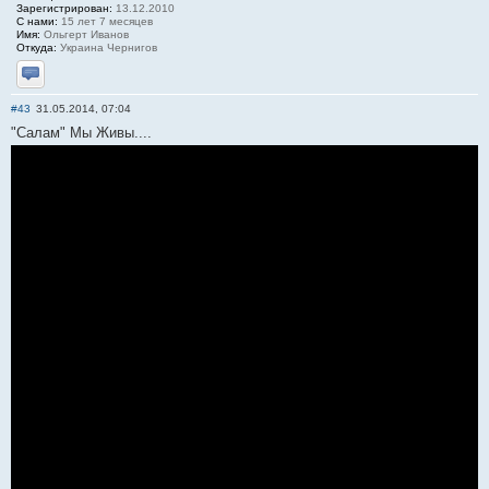
Зарегистрирован:
13.12.2010
С нами:
15 лет 7 месяцев
Имя:
Ольгерт Иванов
Откуда:
Украина Чернигов
Отправить личное сообщение
#43
31.05.2014, 07:04
"Салам" Мы Живы....