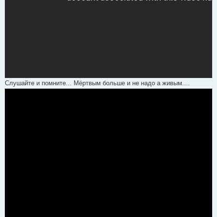
Слушайте и помните... Мёртвым больше и не надо а живым....