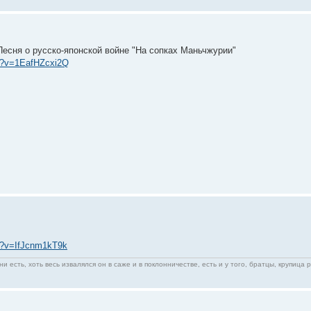
Песня о русско-японской войне "На сопках Маньчжурии"
ch?v=1EafHZcxi2Q
h?v=IfJcnm1kT9k
ни есть, хоть весь извалялся он в саже и в поклонничестве, есть и у того, братцы, крупица 