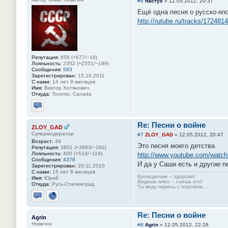
#6
пастух
»
12.05.2012, 20:37
Ещё одна песня о русско-яп
http://rutube.ru/tracks/172481
Репутация:
659 (+677/−18)
Лояльность:
2352 (+2551/−199)
Сообщения:
583
Зарегистрирован:
15.10.2011
С нами:
14 лет 9 месяцев
Имя:
Виктор Хотянович
Откуда:
Toronto, Canada
Отправить личное сообщение
Re: Песни о войне
ZLOY_GAD
Супермодератор
#7
ZLOY_GAD
»
12.05.2012, 20:47
Возраст:
49
Это песня моего детства
Репутация:
3601 (+3893/−292)
Лояльность:
400 (+519/−119)
http://www.youtube.com/wat
Сообщения:
4378
И да у Саши есть и другие п
Зарегистрирован:
20.11.2010
С нами:
15 лет 8 месяцев
Крокодилам – здорово!
Имя:
Юрий
Видишь мясо – съешь его!
Откуда:
Русь-Сталинград.
Ты ведь парень с норовом…
Отправить личное сообщение
Сайт
Re: Песни о войне
Agrin
Новичок
#8
Agrin
»
12.05.2012, 22:28