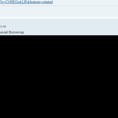
h?v=CVREGrqj1JE&feature=related
10:36
Михай Волонтир