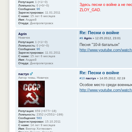
Репутация:
1 (+1/−0)
Здесь песни о войне а не п
Лояльность:
0 (+0/−0)
Сообщения:
96
ZLOY_GAD
.
Зарегистрирован:
11.01.2011
С нами:
15 лет 6 месяцев
Имя:
Андрей
Откуда:
Днепропетровск
Re: Песни о войне
Agrin
Новичок
#9
Agrin
»
12.05.2012, 23:01
Репутация:
1 (+1/−0)
Песня "10-й батальон"
Лояльность:
0 (+0/−0)
Сообщения:
96
http://www.youtube.com/wat
Зарегистрирован:
11.01.2011
С нами:
15 лет 6 месяцев
Имя:
Андрей
Откуда:
Днепропетровск
Re: Песни о войне
пастух
Автор темы, Новичок
#10
пастух
»
14.05.2012, 02:19
Особое место среди военных
http://www.youtube.com/wa
Репутация:
659 (+677/−18)
Лояльность:
2352 (+2551/−199)
Сообщения:
583
Зарегистрирован:
15.10.2011
С нами:
14 лет 9 месяцев
Имя:
Виктор Хотянович