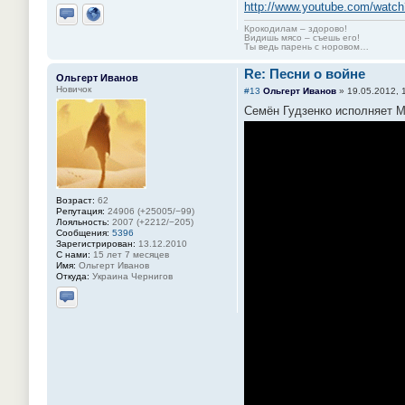
http://www.youtube.com/watc
Отправить личное сообщение
Сайт
Крокодилам – здорово!
Видишь мясо – съешь его!
Ты ведь парень с норовом…
Re: Песни о войне
Ольгерт Иванов
Новичок
#13
Ольгерт Иванов
»
19.05.2012, 
Семён Гудзенко исполняет 
Возраст:
62
Репутация:
24906 (+25005/−99)
Лояльность:
2007 (+2212/−205)
Сообщения:
5396
Зарегистрирован:
13.12.2010
С нами:
15 лет 7 месяцев
Имя:
Ольгерт Иванов
Откуда:
Украина Чернигов
Отправить личное сообщение