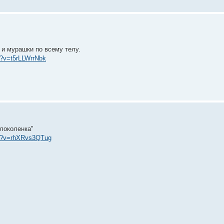
 и мурашки по всему телу.
h?v=t5rLLWrrNbk
локоленка"
ch?v=rhXRvs3QTug