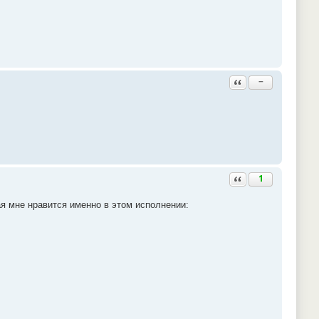
Ответить с цитатой
−
Ответить с цитатой
1
ая мне нравится именно в этом исполнении: