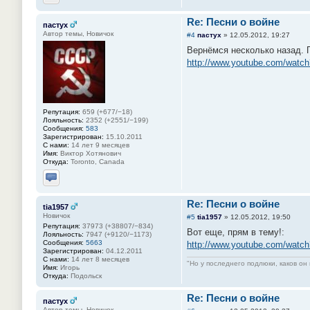
Отправить личное сообщение
Re: Песни о войне
пастух
Автор темы, Новичок
#4
пастух
»
12.05.2012, 19:27
Вернёмся несколько назад. 
http://www.youtube.com/wat
Репутация:
659 (+677/−18)
Лояльность:
2352 (+2551/−199)
Сообщения:
583
Зарегистрирован:
15.10.2011
С нами:
14 лет 9 месяцев
Имя:
Виктор Хотянович
Откуда:
Toronto, Canada
Отправить личное сообщение
Re: Песни о войне
tia1957
Новичок
#5
tia1957
»
12.05.2012, 19:50
Репутация:
37973 (+38807/−834)
Вот еще, прям в тему!:
Лояльность:
7947 (+9120/−1173)
Сообщения:
5663
http://www.youtube.com/watc
Зарегистрирован:
04.12.2011
С нами:
14 лет 8 месяцев
"Но у последнего подлюки, каков он 
Имя:
Игорь
Откуда:
Подольск
Re: Песни о войне
пастух
Автор темы, Новичок