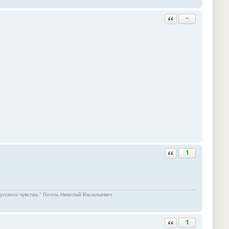
Ответить с цитатой
−
Ответить с цитатой
1
русского чувства." Гоголь Николай Васильевич
Ответить с цитатой
1