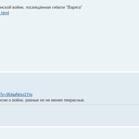
онской войне, посвящённая гибели "Варяга"
4.html
ch?v=9UqgNmo1Yig
есни о войне, разные но не менее пекрасные.