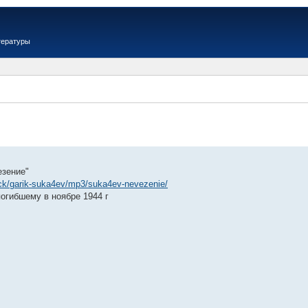
тературы
езение"
ack/garik-suka4ev/mp3/suka4ev-nevezenie/
огибшему в ноябре 1944 г