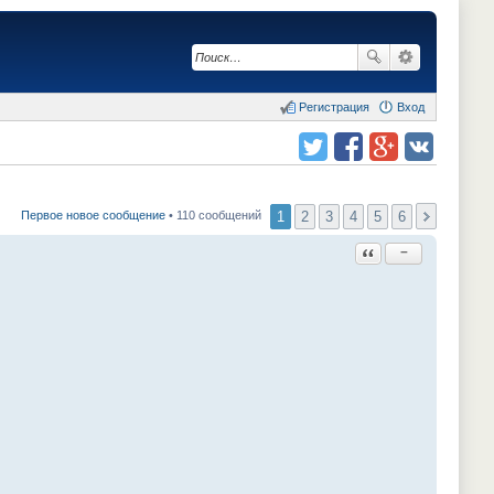
Регистрация
Вход
Поделиться в twitter.com
Поделиться в facebook.com
Поделиться в Google Plus
Поделиться в vk.com
1
2
3
4
5
6
Первое новое сообщение
• 110 сообщений
Ответить с цитатой
−