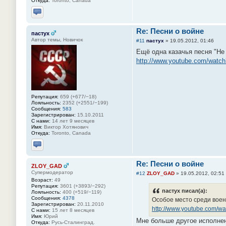
Откуда:
Toronto, Canada
Отправить личное сообщение
Re: Песни о войне
пастух
Автор темы, Новичок
#11
пастух
»
19.05.2012, 01:46
Ещё одна казачья песня "Не 
http://www.youtube.com/watc
Репутация:
659 (+677/−18)
Лояльность:
2352 (+2551/−199)
Сообщения:
583
Зарегистрирован:
15.10.2011
С нами:
14 лет 9 месяцев
Имя:
Виктор Хотянович
Откуда:
Toronto, Canada
Отправить личное сообщение
Re: Песни о войне
ZLOY_GAD
Супермодератор
#12
ZLOY_GAD
»
19.05.2012, 02:51
Возраст:
49
Репутация:
3601 (+3893/−292)
пастух писал(а):
Лояльность:
400 (+519/−119)
Сообщения:
4378
Особое место среди воен
Зарегистрирован:
20.11.2010
http://www.youtube.com/
С нами:
15 лет 8 месяцев
Имя:
Юрий
Мне больше другое исполне
Откуда:
Русь-Сталинград.