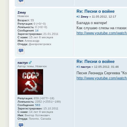
Отправить личное сообщение
Re: Песни о войне
Zmey
Новичок
#2
Zmey
»
11.05.2012, 12:17
Возраст:
55
Балада о матери!
Репутация:
0 (+0/−0)
Лояльность:
0 (+0/−0)
Как слушаю слезы на глазах
Сообщения:
14
http://www.youtube.com/watc
Зарегистрирован:
21.01.2011
С нами:
15 лет 6 месяцев
Имя:
Александр
Откуда:
Днепропетровск
Отправить личное сообщение
Re: Песни о войне
пастух
Автор темы, Новичок
#3
пастух
»
12.05.2012, 01:46
Песня Леонида Сергеева "Ко
http://www.youtube.com/wat
Репутация:
659 (+677/−18)
Лояльность:
2352 (+2551/−199)
Сообщения:
583
Зарегистрирован:
15.10.2011
С нами:
14 лет 9 месяцев
Имя:
Виктор Хотянович
Откуда:
Toronto, Canada