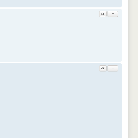
Ответить с цитатой
−
Ответить с цитатой
−