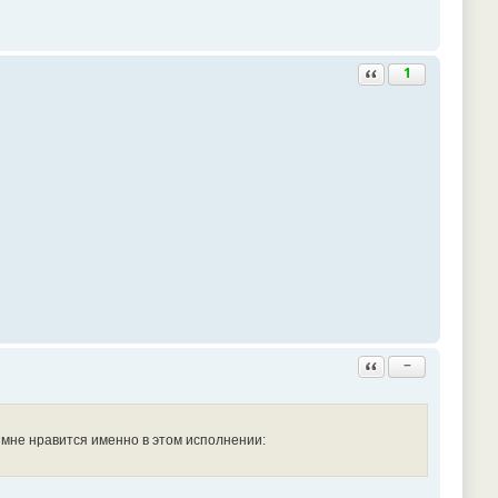
Ответить с цитатой
1
Ответить с цитатой
−
 мне нравится именно в этом исполнении: