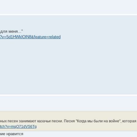
для меня..."
h?v=5d1HWklOlN8&feature=related
ных песен занимают казачьи песни. Песня "Когда мы были на войне", которая
watch?v=mqO71dVS6Tg
ние нравится