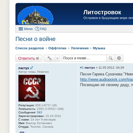
Литостровок
Островок в бушующем море ли
Меню
FAQ
Песни о войне
Список разделов
Оффтопик
Увлечения
Музыка
Ответить
#1
пастух
»
11.05.2012, 04:29
пастух
Автор темы, Новичок
Песня Гарика Сукачева "Нев
http://www.audiopoisk.com/tr
Посвещаю её своему деду, п
Репутация:
659 (+677/−18)
Лояльность:
2352 (+2551/−199)
Сообщения:
583
Зарегистрирован:
15.10.2011
С нами:
14 лет 9 месяцев
Имя:
Виктор Хотянович
Откуда:
Toronto, Canada