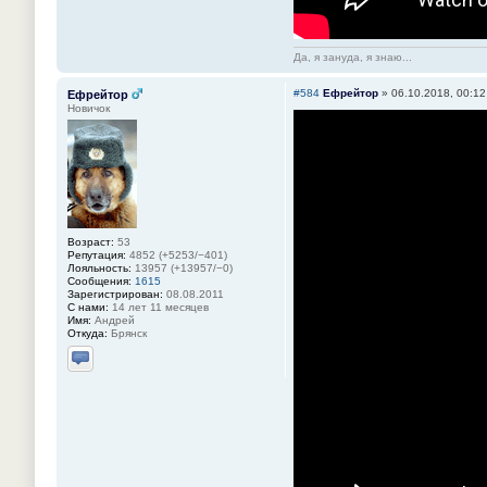
Да, я зануда, я знаю...
#584
Ефрейтор
»
06.10.2018, 00:12
Ефрейтор
Новичок
Возраст:
53
Репутация:
4852 (+5253/−401)
Лояльность:
13957 (+13957/−0)
Сообщения:
1615
Зарегистрирован:
08.08.2011
С нами:
14 лет 11 месяцев
Имя:
Андрей
Откуда:
Брянск
Отправить личное сообщение