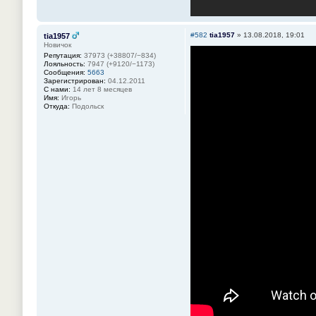
#582
tia1957
»
13.08.2018, 19:01
tia1957
Новичок
Репутация:
37973 (+38807/−834)
Лояльность:
7947 (+9120/−1173)
Сообщения:
5663
Зарегистрирован:
04.12.2011
С нами:
14 лет 8 месяцев
Имя:
Игорь
Откуда:
Подольск