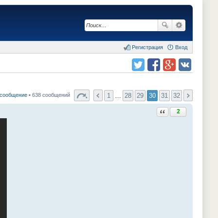
Регистрация
Вход
Поделиться в twitter.com
Поделиться в facebook.com
Поделиться в Google Plus
Поделиться в vk.com
1
…
28
29
30
31
32
 сообщение
• 638 сообщений
Ответить с цитатой
2