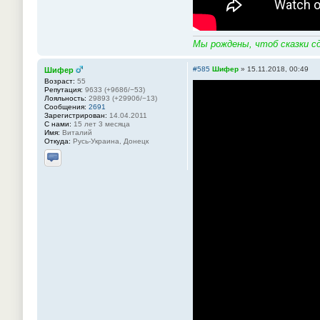
Мы рождены, чтоб сказки сд
#585
Шифер
»
15.11.2018, 00:49
Шифер
Возраст:
55
Репутация:
9633 (+9686/−53)
Лояльность:
29893 (+29906/−13)
Сообщения:
2691
Зарегистрирован:
14.04.2011
С нами:
15 лет 3 месяца
Имя:
Виталий
Откуда:
Русь-Украина, Донецк
Отправить личное сообщение