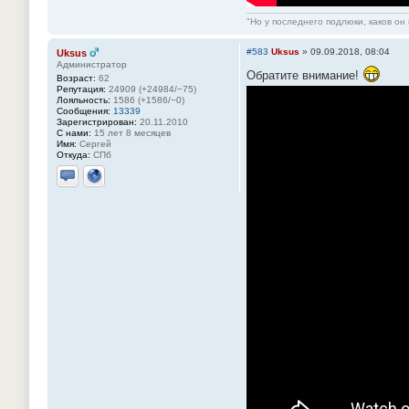
"Но у последнего подлюки, каков он 
#583
Uksus
»
09.09.2018, 08:04
Uksus
Администратор
Обратите внимание!
Возраст:
62
Репутация:
24909 (+24984/−75)
Лояльность:
1586 (+1586/−0)
Сообщения:
13339
Зарегистрирован:
20.11.2010
С нами:
15 лет 8 месяцев
Имя:
Сергей
Откуда:
СПб
Отправить личное сообщение
Сайт