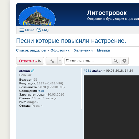
Литостровок
Островок в бушующем море ли
Меню
FAQ
Песни которые повысили настроение.
Список разделов
Оффтопик
Увлечения
Музыка
Ответить
#581
atakan
»
09.08.2018, 14:24
atakan
Новичок
Возраст:
55
Репутация:
1337 (+1433/−96)
Лояльность:
2870 (+2958/−88)
Сообщения:
618
Зарегистрирован:
30.03.2016
С нами:
10 лет 4 месяца
Имя:
Андрей
Откуда:
Россия